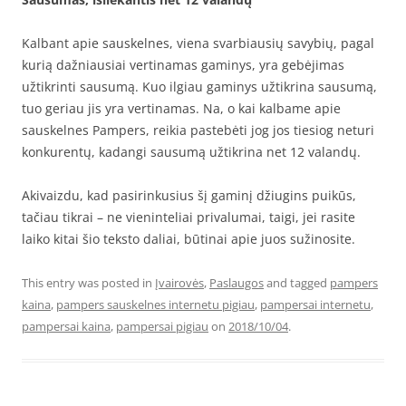
Kalbant apie sauskelnes, viena svarbiausių savybių, pagal
kurią dažniausiai vertinamas gaminys, yra gebėjimas
užtikrinti sausumą. Kuo ilgiau gaminys užtikrina sausumą,
tuo geriau jis yra vertinamas. Na, o kai kalbame apie
sauskelnes Pampers, reikia pastebėti jog jos tiesiog neturi
konkurentų, kadangi sausumą užtikrina net 12 valandų.
Akivaizdu, kad pasirinkusius šį gaminį džiugins puikūs,
tačiau tikrai – ne vieninteliai privalumai, taigi, jei rasite
laiko kitai šio teksto daliai, būtinai apie juos sužinosite.
This entry was posted in
Įvairovės
,
Paslaugos
and tagged
pampers
kaina
,
pampers sauskelnes internetu pigiau
,
pampersai internetu
,
pampersai kaina
,
pampersai pigiau
on
2018/10/04
.