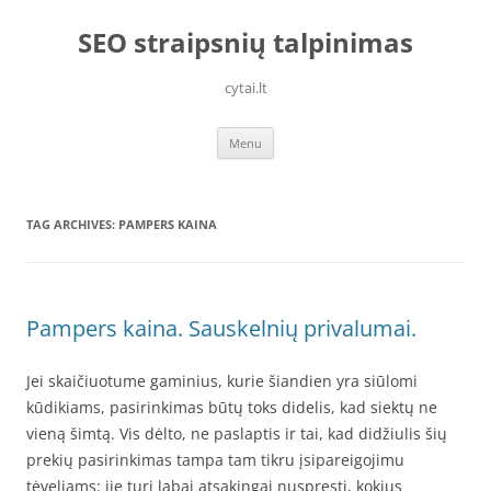
Skip
to
SEO straipsnių talpinimas
content
cytai.lt
Menu
TAG ARCHIVES:
PAMPERS KAINA
Pampers kaina. Sauskelnių privalumai.
Jei skaičiuotume gaminius, kurie šiandien yra siūlomi
kūdikiams, pasirinkimas būtų toks didelis, kad siektų ne
vieną šimtą. Vis dėlto, ne paslaptis ir tai, kad didžiulis šių
prekių pasirinkimas tampa tam tikru įsipareigojimu
tėveliams: jie turi labai atsakingai nuspręsti, kokius