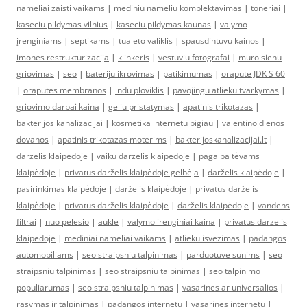
nameliai zaisti vaikams
|
mediniu nameliu komplektavimas
|
toneriai
|
kaseciu pildymas vilnius
|
kaseciu pildymas kaunas
|
valymo
įrenginiams
|
septikams
|
tualeto valiklis
|
spausdintuvu kainos
|
imones restrukturizacija
|
klinkeris
|
vestuviu fotografai
|
muro sienu
griovimas
|
seo
|
bateriju ikrovimas
|
patikimumas
|
orapute JDK S 60
|
oraputes membranos
|
indu ploviklis
|
pavojingu atlieku tvarkymas
|
griovimo darbai kaina
|
geliu pristatymas
|
apatinis trikotazas
|
bakterijos kanalizacijai
|
kosmetika internetu pigiau
|
valentino dienos
dovanos
|
apatinis trikotazas moterims
|
bakterijoskanalizacijai.lt
|
darzelis klaipedoje
|
vaiku darzelis klaipedoje
|
pagalba tėvams
klaipėdoje
|
privatus darželis klaipėdoje gelbėja
|
darželis klaipėdoje
|
pasirinkimas klaipėdoje
|
darželis klaipėdoje
|
privatus darželis
klaipėdoje
|
privatus darželis klaipėdoje
|
darželis klaipėdoje
|
vandens
filtrai
|
nuo pelesio
|
aukle
|
valymo irenginiai kaina
|
privatus darzelis
klaipedoje
|
mediniai nameliai vaikams
|
atlieku isvezimas
|
padangos
automobiliams
|
seo straipsniu talpinimas
|
parduotuve sunims
|
seo
straipsniu talpinimas
|
seo straipsniu talpinimas
|
seo talpinimo
populiarumas
|
seo straipsniu talpinimas
|
vasarines ar universalios
|
rasymas ir talpinimas
|
padangos internetu
|
vasarines internetu
|