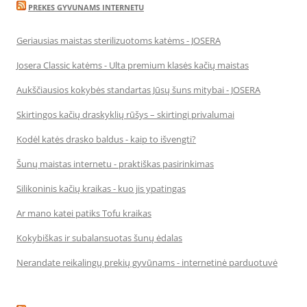
PREKES GYVUNAMS INTERNETU
Geriausias maistas sterilizuotoms katėms - JOSERA
Josera Classic katėms - Ulta premium klasės kačių maistas
Aukščiausios kokybės standartas Jūsų šuns mitybai - JOSERA
Skirtingos kačių draskyklių rūšys – skirtingi privalumai
Kodėl katės drasko baldus - kaip to išvengti?
Šunų maistas internetu - praktiškas pasirinkimas
Silikoninis kačių kraikas - kuo jis ypatingas
Ar mano katei patiks Tofu kraikas
Kokybiškas ir subalansuotas šunų ėdalas
Nerandate reikalingų prekių gyvūnams - internetinė parduotuvė