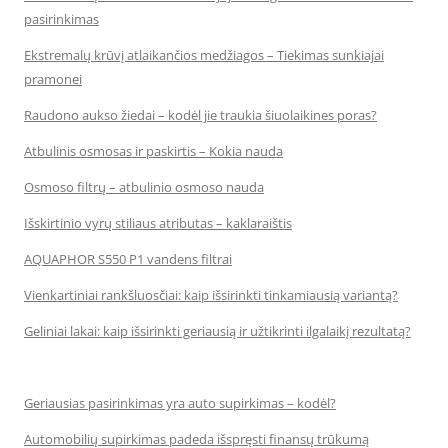
pasirinkimas
Ekstremalų krūvį atlaikančios medžiagos – Tiekimas sunkiajai
pramonei
Raudono aukso žiedai – kodėl jie traukia šiuolaikines poras?
Atbulinis osmosas ir paskirtis – Kokia nauda
Osmoso filtrų – atbulinio osmoso nauda
Išskirtinio vyrų stiliaus atributas – kaklaraištis
AQUAPHOR S550 P1 vandens filtrai
Vienkartiniai rankšluosčiai: kaip išsirinkti tinkamiausią variantą?
Geliniai lakai: kaip išsirinkti geriausią ir užtikrinti ilgalaikį rezultatą?
Geriausias pasirinkimas yra auto supirkimas – kodėl?
Automobilių supirkimas padeda išspręsti finansų trūkumą