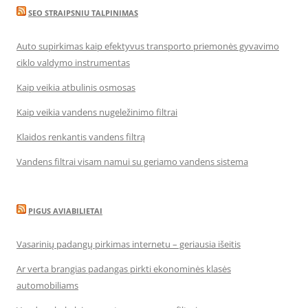
SEO STRAIPSNIU TALPINIMAS
Auto supirkimas kaip efektyvus transporto priemonės gyvavimo
ciklo valdymo instrumentas
Kaip veikia atbulinis osmosas
Kaip veikia vandens nugeležinimo filtrai
Klaidos renkantis vandens filtrą
Vandens filtrai visam namui su geriamo vandens sistema
PIGUS AVIABILIETAI
Vasarinių padangų pirkimas internetu – geriausia išeitis
Ar verta brangias padangas pirkti ekonominės klasės
automobiliams