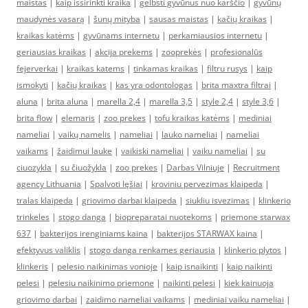
maistas
|
kaip issirinkti kraika
|
gelbsti gyvūnus nuo karščio
|
gyvūnų
maudynės vasarą
|
šunų mityba
|
sausas maistas
|
kačių kraikas
|
kraikas katėms
|
gyvūnams internetu
|
perkamiausios internetu
|
geriausias kraikas
|
akcija prekems
|
zooprekės
|
profesionalūs
fejerverkai
|
kraikas katems
|
tinkamas kraikas
|
filtru rusys
|
kaip
ismokyti
|
kačių kraikas
|
kas yra odontologas
|
brita maxtra filtrai
|
aluna
|
brita aluna
|
marella 2,4
|
marella 3,5
|
style 2,4
|
style 3,6
|
brita flow
|
elemaris
|
zoo prekes
|
tofu kraikas katėms
|
mediniai
nameliai
|
vaikų namelis
|
nameliai
|
lauko nameliai
|
nameliai
vaikams
|
žaidimui lauke
|
vaikiski nameliai
|
vaiku nameliai
|
su
ciuozykla
|
su čiuožykla
|
zoo prekes
|
Darbas Vilniuje
|
Recruitment
agency Lithuania
|
Spalvoti lęšiai
|
kroviniu pervezimas klaipeda
|
tralas klaipeda
|
griovimo darbai klaipeda
|
siukliu isvezimas
|
klinkerio
trinkeles
|
stogo danga
|
biopreparatai nuotekoms
|
priemone starwax
637
|
bakterijos irenginiams kaina
|
bakterijos STARWAX kaina
|
efektyvus valiklis
|
stogo danga renkames geriausia
|
klinkerio plytos
|
klinkeris
|
pelesio naikinimas vonioje
|
kaip isnaikinti
|
kaip naikinti
pelesi
|
pelesiu naikinimo priemone
|
naikinti pelesi
|
kiek kainuoja
griovimo darbai
|
zaidimo nameliai vaikams
|
mediniai vaiku nameliai
|