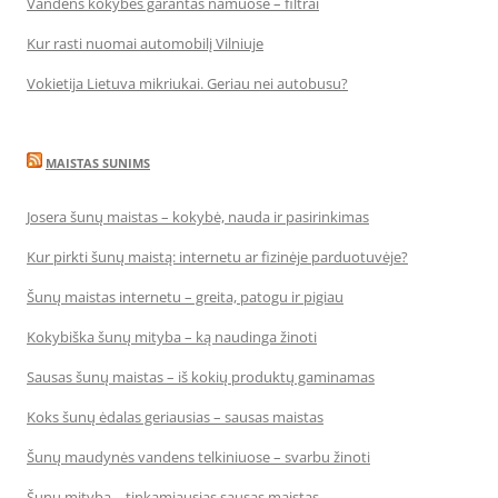
Vandens kokybės garantas namuose – filtrai
Kur rasti nuomai automobilį Vilniuje
Vokietija Lietuva mikriukai. Geriau nei autobusu?
MAISTAS SUNIMS
Josera šunų maistas – kokybė, nauda ir pasirinkimas
Kur pirkti šunų maistą: internetu ar fizinėje parduotuvėje?
Šunų maistas internetu – greita, patogu ir pigiau
Kokybiška šunų mityba – ką naudinga žinoti
Sausas šunų maistas – iš kokių produktų gaminamas
Koks šunų ėdalas geriausias – sausas maistas
Šunų maudynės vandens telkiniuose – svarbu žinoti
Šunų mityba – tinkamiausias sausas maistas