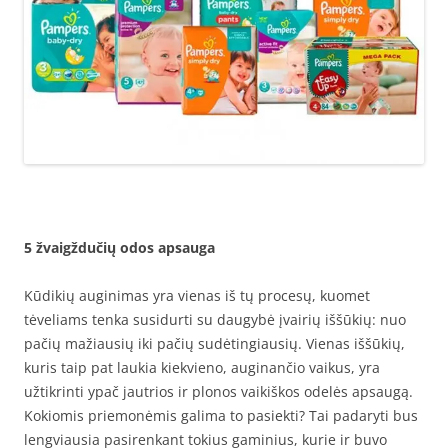
5 žvaigždučių odos apsauga
Kūdikių auginimas yra vienas iš tų procesų, kuomet
tėveliams tenka susidurti su daugybė įvairių iššūkių: nuo
pačių mažiausių iki pačių sudėtingiausių. Vienas iššūkių,
kuris taip pat laukia kiekvieno, auginančio vaikus, yra
užtikrinti ypač jautrios ir plonos vaikiškos odelės apsaugą.
Kokiomis priemonėmis galima to pasiekti? Tai padaryti bus
lengviausia pasirenkant tokius gaminius, kurie ir buvo