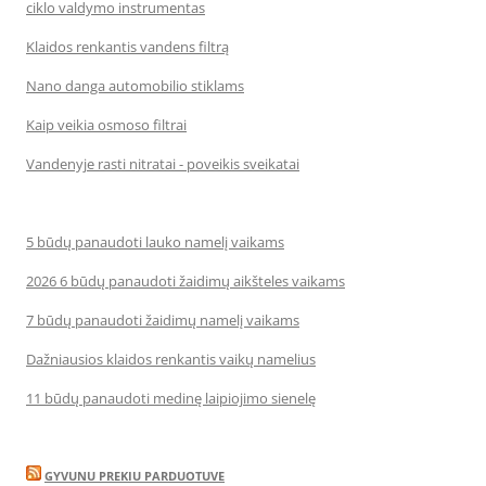
ciklo valdymo instrumentas
Klaidos renkantis vandens filtrą
Nano danga automobilio stiklams
Kaip veikia osmoso filtrai
Vandenyje rasti nitratai - poveikis sveikatai
5 būdų panaudoti lauko namelį vaikams
2026 6 būdų panaudoti žaidimų aikšteles vaikams
7 būdų panaudoti žaidimų namelį vaikams
Dažniausios klaidos renkantis vaikų namelius
11 būdų panaudoti medinę laipiojimo sienelę
GYVUNU PREKIU PARDUOTUVE