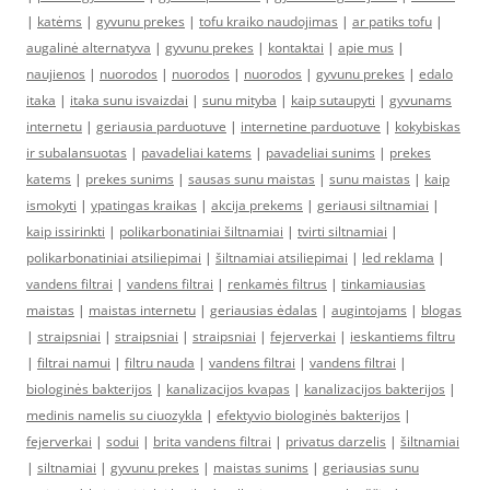
|
katėms
|
gyvunu prekes
|
tofu kraiko naudojimas
|
ar patiks tofu
|
augalinė alternatyva
|
gyvunu prekes
|
kontaktai
|
apie mus
|
naujienos
|
nuorodos
|
nuorodos
|
nuorodos
|
gyvunu prekes
|
edalo
itaka
|
itaka sunu isvaizdai
|
sunu mityba
|
kaip sutaupyti
|
gyvunams
internetu
|
geriausia parduotuve
|
internetine parduotuve
|
kokybiskas
ir subalansuotas
|
pavadeliai katems
|
pavadeliai sunims
|
prekes
katems
|
prekes sunims
|
sausas sunu maistas
|
sunu maistas
|
kaip
ismokyti
|
ypatingas kraikas
|
akcija prekems
|
geriausi siltnamiai
|
kaip issirinkti
|
polikarbonatiniai šiltnamiai
|
tvirti siltnamiai
|
polikarbonatiniai atsiliepimai
|
šiltnamiai atsiliepimai
|
led reklama
|
vandens filtrai
|
vandens filtrai
|
renkamės filtrus
|
tinkamiausias
maistas
|
maistas internetu
|
geriausias ėdalas
|
augintojams
|
blogas
|
straipsniai
|
straipsniai
|
straipsniai
|
fejerverkai
|
ieskantiems filtru
|
filtrai namui
|
filtru nauda
|
vandens filtrai
|
vandens filtrai
|
biologinės bakterijos
|
kanalizacijos kvapas
|
kanalizacijos bakterijos
|
medinis namelis su ciuozykla
|
efektyvio biologinės bakterijos
|
fejerverkai
|
sodui
|
brita vandens filtrai
|
privatus darzelis
|
šiltnamiai
|
siltnamiai
|
gyvunu prekes
|
maistas sunims
|
geriausias sunu