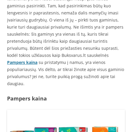
gaminius pasirinkti. Tam, kad pasirinkimas būtų kuo
lengvesnis ir paprastesnis, nemaža dalis mamyčių imasi
įvairiausių gudrybių. O viena iš jų – pirkti tuos gaminius,
kurie turi daugiausiai privalumų. Ne išimtis yra ir pampers
sauskelnės: šis gaminys yra vienas iš tų, kuris tikrai
pretenduoja būtų išrinktu kaip daugiausiai turintis
privalumų. Būtent dėl šios priežasties nesunku suprasti,
kodėl tokios užklausos kaip Buksvarus.lt sauskelnės
Pampers kaina
su pristatymu į namus, yra vienos
populiariausių. Vis dėlto, ar tikrai žinote apie visus gaminio
privalumus? Jei ne, turite puikią progą sužinoti apie tai
daugiau.
Pampers kaina