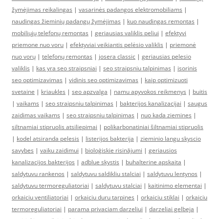
žymėjimas reikalingas
|
vasarinės padangos elektromobiliams
|
naudingas žieminių padangų žymėjimas
|
kuo naudingas remontas
|
mobiliųjų telefonų remontas
|
geriausias valiklis peliui
|
efektyvi
priemone nuo voru
|
efektyviai veikiantis pelėsio valiklis
|
priemonė
nuo vorų
|
telefonų remontas
|
josera classic
|
geriausias pelesio
valiklis
|
kas yra seo straipsniai
|
seo straipsniu talpinimas
|
isorinis
seo optimizavimas
|
vidinis seo optimizavimas
|
kaip optimizuoti
svetaine
|
kriaukles
|
seo apzvalga
|
namu apyvokos reikmenys
|
buitis
|
vaikams
|
seo straipsniu talpinimas
|
bakterijos kanalizacijai
|
saugus
zaidimas vaikams
|
seo straipsniu talpinimas
|
nuo kada ziemines
|
siltnamiai stipruolis atsiliepimai
|
polikarbonatiniai šiltnamiai stipruolis
|
kodel atsiranda pelesis
|
listerijos bakterija
|
zieminio langu skyscio
savybes
|
vaiku zaidimui
|
bioloģiskie risinājumi
|
geriausios
kanalizacijos bakterijos
|
adblue skystis
|
buhalterine apskaita
|
saldytuvu rankenos
|
saldytuvu saldikliu stalciai
|
saldytuvu lentynos
|
saldytuvu termoreguliatoriai
|
saldytuvu stalciai
|
kaitinimo elementai
|
orkaiciu ventiliatoriai
|
orkaiciu duru tarpines
|
orkaiciu stiklai
|
orkaiciu
termoreguliatoriai
|
parama privaciam darzeliui
|
darzeliai gelbeja
|