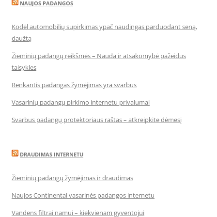
NAUJOS PADANGOS
Kodėl automobilių supirkimas ypač naudingas parduodant seną,
daužtą
Žieminių padangų reikšmės – Nauda ir atsakomybė pažeidus
taisykles
Renkantis padangas žymėjimas yra svarbus
Vasarinių padangų pirkimo internetu privalumai
Svarbus padangų protektoriaus raštas – atkreipkite dėmesį
DRAUDIMAS INTERNETU
Žieminių padangų žymėjimas ir draudimas
Naujos Continental vasarinės padangos internetu
Vandens filtrai namui – kiekvienam gyventojui