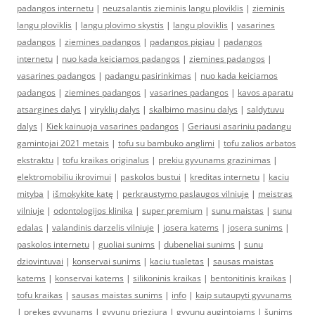
padangos internetu
|
neuzsalantis zieminis langu ploviklis
|
zieminis
langu ploviklis
|
langu plovimo skystis
|
langu ploviklis
|
vasarines
padangos
|
ziemines padangos
|
padangos pigiau
|
padangos
internetu
|
nuo kada keiciamos padangos
|
ziemines padangos
|
vasarines padangos
|
padangu pasirinkimas
|
nuo kada keiciamos
padangos
|
ziemines padangos
|
vasarines padangos
|
kavos aparatu
atsargines dalys
|
viryklių dalys
|
skalbimo masinu dalys
|
saldytuvu
dalys
|
Kiek kainuoja vasarines padangos
|
Geriausi asariniu padangu
gamintojai 2021 metais
|
tofu su bambuko anglimi
|
tofu zalios arbatos
ekstraktu
|
tofu kraikas originalus
|
prekiu gyvunams grazinimas
|
elektromobiliu ikrovimui
|
paskolos bustui
|
kreditas internetu
|
kaciu
mityba
|
išmokykite katę
|
perkraustymo paslaugos vilniuje
|
meistras
vilniuje
|
odontologijos klinika
|
super premium
|
sunu maistas
|
sunu
edalas
|
valandinis darzelis vilniuje
|
josera katems
|
josera sunims
|
paskolos internetu
|
guoliai sunims
|
dubeneliai sunims
|
sunu
dziovintuvai
|
konservai sunims
|
kaciu tualetas
|
sausas maistas
katems
|
konservai katems
|
silikoninis kraikas
|
bentonitinis kraikas
|
tofu kraikas
|
sausas maistas sunims
|
info
|
kaip sutaupyti gyvunams
|
prekes gyvunams
|
gyvunu prieziura
|
gyvunu augintojams
|
šunims