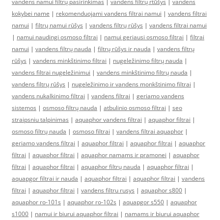
vandens namui filtrų pasirinkimas
|
vandens filtrų rtūšys
|
vandens
kokybei name
|
rekomenduojami vandens filtrai namui
|
vandens filtrai
namui
|
filtrų namui rūšys
|
vandens filtrų rūšys
|
vandens filtrai namui
|
namui naudingi osmoso filtrai
|
namui geriausi osmoso filtrai
|
filtrai
namui
|
vandens filtrų nauda
|
filtrų rūšys ir nauda
|
vandens filtrų
rūšys
|
vandens minkštinimo filtrai
|
nugeležinimo filtrų nauda
|
vandens filtrai nugeležinimui
|
vandens minkštinimo filtrų nauda
|
vandens filtrų rūšys
|
nugeležinimo ir vandens monkštinimo filtrai
|
vandens nukalkinimo filtrai
|
vandens filtrai
|
geriamo vandens
sistemos
|
osmoso filtrų nauda
|
atbulinio osmoso filtrai
|
seo
straipsniu talpinimas
|
aquaphor vandens filtrai
|
aquaphor filtrai
|
osmoso filtrų nauda
|
osmoso filtrai
|
vandens filtrai aquaphor
|
geriamo vandens filtrai
|
aquaphor filtrai
|
aquaphor filtrai
|
aquaphor
filtrai
|
aquaphor filtrai
|
aquaphor namams ir pramonei
|
aquaphor
filtrai
|
aquaphor filtrai
|
aquaphor filtrų nauda
|
aquaphor filtrai
|
aquapgor filtrai ir nauda
|
aquaphor filtrai
|
aquaphor filtrai
|
vandens
filtrai
|
aquaphor filtrai
|
vandens filtru rusys
|
aquaphor s800
|
aquaphor ro-101s
|
aquaphor ro-102s
|
aquapgor s550
|
aquaphor
s1000
|
namui ir biurui aquaphor filtrai
|
namams ir biurui aquaphor