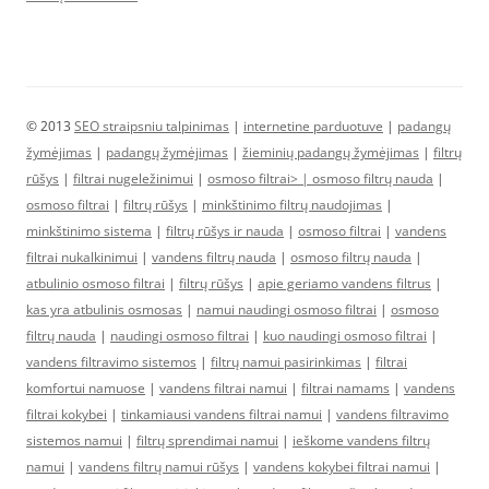
© 2013
SEO straipsniu talpinimas
|
internetine parduotuve
|
padangų
žymėjimas
|
padangų žymėjimas
|
žieminių padangų žymėjimas
|
filtrų
rūšys
|
filtrai nugeležinimui
|
osmoso filtrai> |
osmoso filtrų nauda
|
osmoso filtrai
|
filtrų rūšys
|
minkštinimo filtrų naudojimas
|
minkštinimo sistema
|
filtrų rūšys ir nauda
|
osmoso filtrai
|
vandens
filtrai nukalkinimui
|
vandens filtrų nauda
|
osmoso filtrų nauda
|
atbulinio osmoso filtrai
|
filtrų rūšys
|
apie geriamo vandens filtrus
|
kas yra atbulinis osmosas
|
namui naudingi osmoso filtrai
|
osmoso
filtrų nauda
|
naudingi osmoso filtrai
|
kuo naudingi osmoso filtrai
|
vandens filtravimo sistemos
|
filtrų namui pasirinkimas
|
filtrai
komfortui namuose
|
vandens filtrai namui
|
filtrai namams
|
vandens
filtrai kokybei
|
tinkamiausi vandens filtrai namui
|
vandens filtravimo
sistemos namui
|
filtrų sprendimai namui
|
ieškome vandens filtrų
namui
|
vandens filtrų namui rūšys
|
vandens kokybei filtrai namui
|