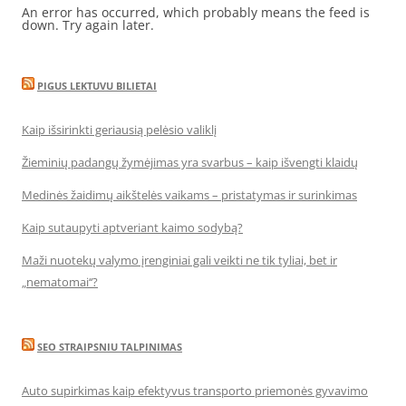
An error has occurred, which probably means the feed is
down. Try again later.
PIGUS LEKTUVU BILIETAI
Kaip išsirinkti geriausią pelėsio valiklį
Žieminių padangų žymėjimas yra svarbus – kaip išvengti klaidų
Medinės žaidimų aikštelės vaikams – pristatymas ir surinkimas
Kaip sutaupyti aptveriant kaimo sodybą?
Maži nuotekų valymo įrenginiai gali veikti ne tik tyliai, bet ir
„nematomai‘‘?
SEO STRAIPSNIU TALPINIMAS
Auto supirkimas kaip efektyvus transporto priemonės gyvavimo