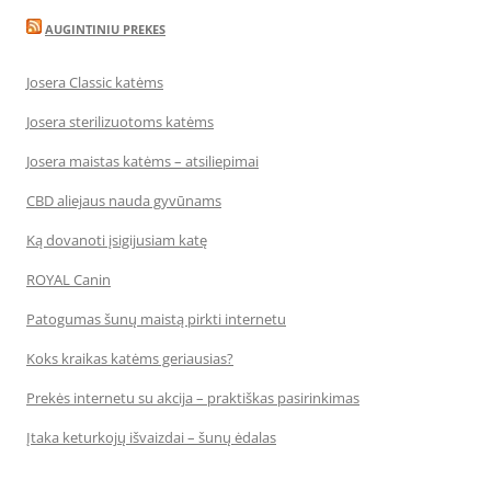
AUGINTINIU PREKES
Josera Classic katėms
Josera sterilizuotoms katėms
Josera maistas katėms – atsiliepimai
CBD aliejaus nauda gyvūnams
Ką dovanoti įsigijusiam katę
ROYAL Canin
Patogumas šunų maistą pirkti internetu
Koks kraikas katėms geriausias?
Prekės internetu su akcija – praktiškas pasirinkimas
Įtaka keturkojų išvaizdai – šunų ėdalas