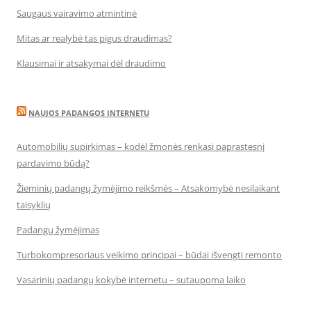
Saugaus vairavimo atmintinė
Mitas ar realybė tas pigus draudimas?
Klausimai ir atsakymai dėl draudimo
NAUJOS PADANGOS INTERNETU
Automobilių supirkimas – kodėl žmonės renkasi paprastesnį
pardavimo būdą?
Žieminių padangų žymėjimo reikšmės – Atsakomybė nesilaikant
taisyklių
Padangų žymėjimas
Turbokompresoriaus veikimo principai – būdai išvengti remonto
Vasarinių padangų kokybė internetu – sutaupoma laiko