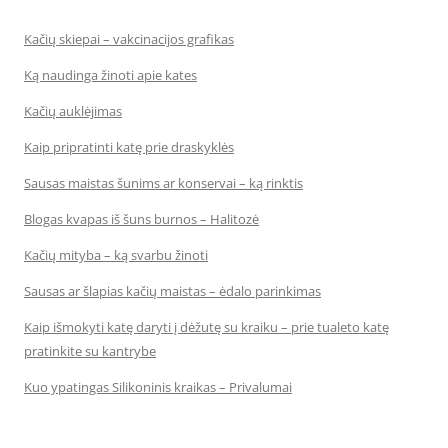
Kačių skiepai – vakcinacijos grafikas
Ką naudinga žinoti apie kates
Kačių auklėjimas
Kaip pripratinti katę prie draskyklės
Sausas maistas šunims ar konservai – ką rinktis
Blogas kvapas iš šuns burnos – Halitozė
Kačių mityba – ką svarbu žinoti
Sausas ar šlapias kačių maistas – ėdalo parinkimas
Kaip išmokyti katę daryti į dėžutę su kraiku – prie tualeto katę
pratinkite su kantrybe
Kuo ypatingas Silikoninis kraikas – Privalumai