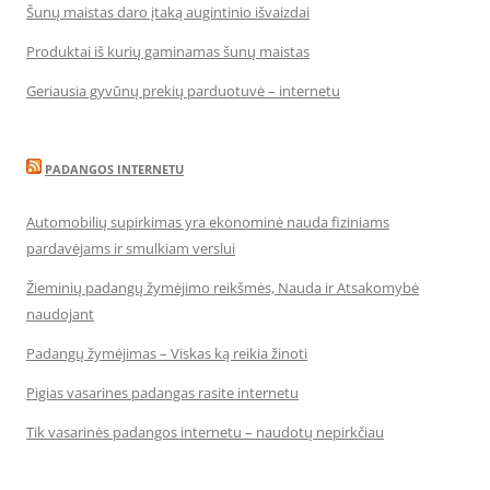
Šunų maistas daro įtaką augintinio išvaizdai
Produktai iš kurių gaminamas šunų maistas
Geriausia gyvūnų prekių parduotuvė – internetu
PADANGOS INTERNETU
Automobilių supirkimas yra ekonominė nauda fiziniams
pardavėjams ir smulkiam verslui
Žieminių padangų žymėjimo reikšmės, Nauda ir Atsakomybė
naudojant
Padangų žymėjimas – Viskas ką reikia žinoti
Pigias vasarines padangas rasite internetu
Tik vasarinės padangos internetu – naudotų nepirkčiau