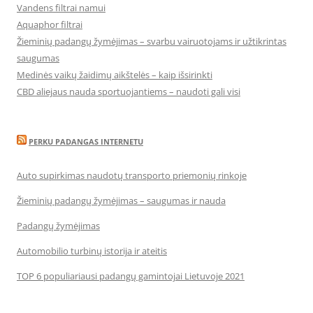
Vandens filtrai namui
Aquaphor filtrai
Žieminių padangų žymėjimas – svarbu vairuotojams ir užtikrintas
saugumas
Medinės vaikų žaidimų aikštelės – kaip išsirinkti
CBD aliejaus nauda sportuojantiems – naudoti gali visi
PERKU PADANGAS INTERNETU
Auto supirkimas naudotų transporto priemonių rinkoje
Žieminių padangų žymėjimas – saugumas ir nauda
Padangų žymėjimas
Automobilio turbinų istorija ir ateitis
TOP 6 populiariausi padangų gamintojai Lietuvoje 2021