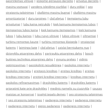
pasirinkimas vilniuje
|
ieskome geriausio darzelio
|
privatus darzelis
|
masinu voztuvai
|
vandens isleidimo siurbliai
|
duru stiklai
|
seo
straipsniu talpinimas
|
skalbimo masinu bugnai
|
skalbimo masinu
amortizatoriai
|
duru tarpines
|
cbd aliejus
|
itempiamu lubu
privalumai
|
lubu kaina netrukdo
|
kiek kainuoja itempiamos lubos
|
itempiamos lubos kaina
|
kiek kainuoja itempiamos
|
kiek kainuoja
lubos
|
lubu kainos
|
lubu rusys vilniuje
|
lubos vilniuje
|
siltnamiai
|
turbinu remontas kaune
|
turbinu remontas klaipeda
|
straipsniai
katems
|
laiminga kate
|
cbd aliejus
|
zaislai berniukams nuo
|
dziovykliu atsargines dalys
|
gartraukiu atsargines dalys
|
bosch
buitines technikos atsargines dalys
|
gyvunu prekes
|
vidinis
optimizavimas
|
pasiskolinti nesudėtinga
|
paskolos internetu
|
paskolos internetu
|
greitasis kreditas
|
greitas kreditas
|
greitas
kreditas internetu
|
greitieji kreditai internetu
|
kreditas internetu
|
paskolos refinansavimas
|
draskykles katems
|
draskykles katems
|
pripratinti kate prie draskykles
|
medinis namelis su ciuozykla
|
sausas
maistas ar konservai
|
isvalyti tepalo demes
|
seo straipsniu talpinimas
|
seo straipsniu talpinimas
|
padangos internetu
|
padangos internetu
|
padangos internetu
|
pigios padangos
|
padangos internetu
|