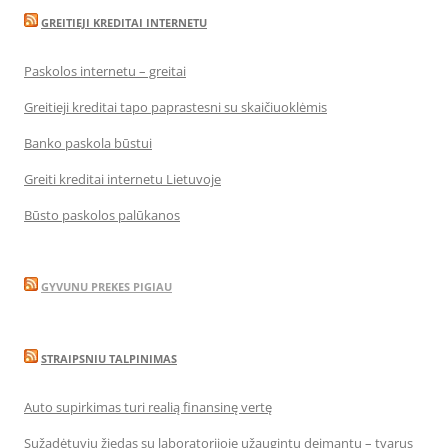
GREITIEJI KREDITAI INTERNETU
Paskolos internetu – greitai
Greitieji kreditai tapo paprastesni su skaičiuoklėmis
Banko paskola būstui
Greiti kreditai internetu Lietuvoje
Būsto paskolos palūkanos
GYVUNU PREKES PIGIAU
STRAIPSNIU TALPINIMAS
Auto supirkimas turi realią finansinę vertę
Sužadėtuvių žiedas su laboratorijoje užaugintu deimantu – tvarus