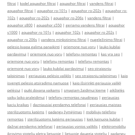
filtrai
|
kodel aquaphor filtrai
|
aquaphor filtrai
|
vandens filtrai
|
aquaphor filtrai
|
aquaphor ro-101s
|
aquaphor ro-202s
|
aquaphor ro-
102s
|
aquaphor ro-202s
|
aquaphor ro-206s
|
vandens filtrai
|
aquaphor s800
|
aquaphor s550
|
geriamo vandens filtrai
|
aquaphor
s1000
|
aquaphor ro 101s
|
aquaphor 102s
|
aquaphor ro 202s
|
aquaphor ro 206s
|
vandens minkstinimo filtrai
|
nugeležinimo filtrai
|
pelesio kvapa galima panaikinti
|
priemone nuo voru
|
lauko kubilai
pardavimui
|
priemonė nuo vorų
|
telefonų remontas
|
kas yra seo
|
priemone nuo voru
|
telefonų remontas
|
telefonų remontas
|
priemonė nuo vorų
|
lauko kubilai pardavimui
|
seo straipsniu
talpinimas
|
geriausias pelėsio valiklis
|
seo straipsniu talpinimas
|
kaip
isvengti pelesio atsiradimo namuose
|
kaip išsirinkti geriausią valiklį
pelėsiui
|
puiki dovana vaikams
|
smagiam žaidimui kieme
|
aikštelės
vaikų laiko praleidimui
|
telefonų remontas naudingas
|
geriausias
kaciu kraikas
|
dazniausiai gendantys telefonai
|
geriausias maistas
sterilizuotoms katėms
|
padangų žymėjimas
|
mobiliųjų telefonų
remontas
|
sterilizuotoms katėms geriausias
|
kiek kainuoja kubilai
|
dažnai gendantys telefonai
|
geriausias vonios valiklis
|
elektromobiliu
ikrovimo stoteliu pletra lietuvoje
|
lietuvoje daugeja stoteliu
|
padangų