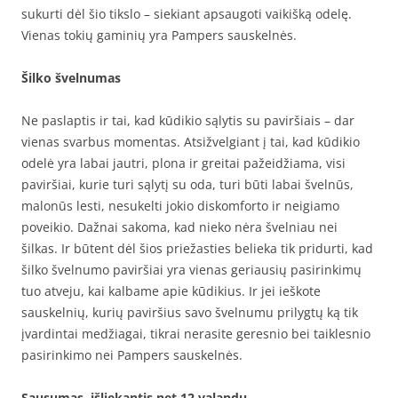
sukurti dėl šio tikslo – siekiant apsaugoti vaikišką odelę.
Vienas tokių gaminių yra Pampers sauskelnės.
Šilko švelnumas
Ne paslaptis ir tai, kad kūdikio sąlytis su paviršiais – dar
vienas svarbus momentas. Atsižvelgiant į tai, kad kūdikio
odelė yra labai jautri, plona ir greitai pažeidžiama, visi
paviršiai, kurie turi sąlytį su oda, turi būti labai švelnūs,
malonūs lesti, nesukelti jokio diskomforto ir neigiamo
poveikio. Dažnai sakoma, kad nieko nėra švelniau nei
šilkas. Ir būtent dėl šios priežasties belieka tik pridurti, kad
šilko švelnumo paviršiai yra vienas geriausių pasirinkimų
tuo atveju, kai kalbame apie kūdikius. Ir jei ieškote
sauskelnių, kurių paviršius savo švelnumu prilygtų ką tik
įvardintai medžiagai, tikrai nerasite geresnio bei taiklesnio
pasirinkimo nei Pampers sauskelnės.
Sausumas, išliekantis net 12 valandų