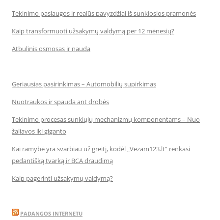
Tekinimo paslaugos ir realūs pavyzdžiai iš sunkiosios pramonės
Kaip transformuoti užsakymų valdymą per 12 mėnesių?
Atbulinis osmosas ir nauda
Geriausias pasirinkimas – Automobilių supirkimas
Nuotraukos ir spauda ant drobės
Tekinimo procesas sunkiųjų mechanizmų komponentams – Nuo
žaliavos iki giganto
Kai ramybė yra svarbiau už greitį, kodėl „Vezam123.lt“ renkasi
pedantišką tvarką ir BCA draudimą
Kaip pagerinti užsakymų valdymą?
PADANGOS INTERNETU