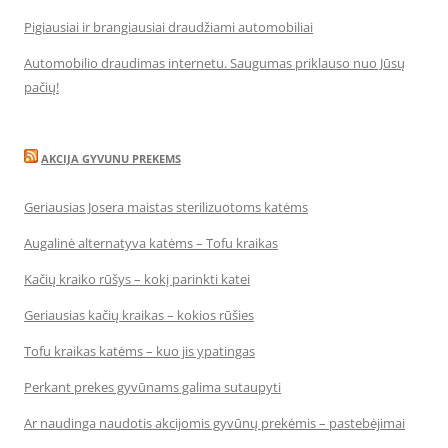
Pigiausiai ir brangiausiai draudžiami automobiliai
Automobilio draudimas internetu. Saugumas priklauso nuo Jūsų
pačių!
AKCIJA GYVUNU PREKEMS
Geriausias Josera maistas sterilizuotoms katėms
Augalinė alternatyva katėms – Tofu kraikas
Kačių kraiko rūšys – kokį parinkti katei
Geriausias kačių kraikas – kokios rūšies
Tofu kraikas katėms – kuo jis ypatingas
Perkant prekes gyvūnams galima sutaupyti
Ar naudinga naudotis akcijomis gyvūnų prekėmis – pastebėjimai