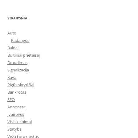
STRAIPSNIAI
Auto
Padangos
Baldai
Buitiniai prietaisai
Draudimas
Signalizacija
Kava
Pigūs skrydžiai
Bankrotas
SEO
Annonser
Įvairovės
Visi skelbimai
Statyba
Veža į oro uostus