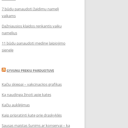
7 būdų panaudoti žaidimų namelį
vaikams
Dažniausios klaidos renkantis vaikų
namelius
11 būdų panaudoti medinę laipiojimo
sienelę
GYVUNU PREKIU PARDUOTUVE
Kačių skiepai – vakcinacijos grafikas
Ką naudinga žinoti apie kates
Kačių auklėjimas
Kaip pripratinti katę prie draskyklės
Sausas maistas šunims ar konservai – ką