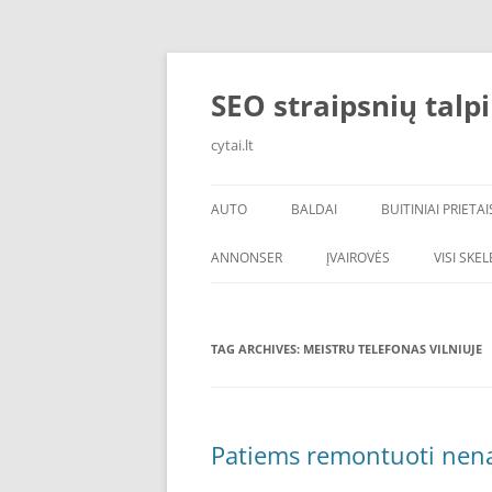
Skip
to
content
SEO straipsnių talp
cytai.lt
AUTO
BALDAI
BUITINIAI PRIETAI
PADANGOS
ANNONSER
ĮVAIROVĖS
VISI SKE
TAG ARCHIVES:
MEISTRU TELEFONAS VILNIUJE
Patiems remontuoti nen