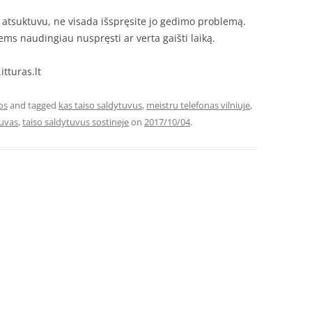
atsuktuvu, ne visada išspręsite jo gedimo problemą.
ems naudingiau nuspręsti ar verta gaišti laiką.
itturas.lt
os
and tagged
kas taiso saldytuvus
,
meistru telefonas vilniuje
,
uvas
,
taiso saldytuvus sostineje
on
2017/10/04
.