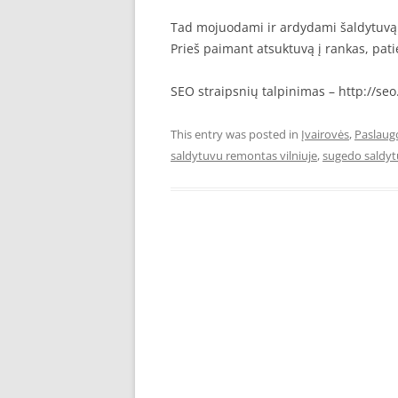
Tad mojuodami ir ardydami šaldytuvą 
Prieš paimant atsuktuvą į rankas, pati
SEO straipsnių talpinimas – http://seo.
This entry was posted in
Įvairovės
,
Paslaug
saldytuvu remontas vilniuje
,
sugedo saldyt