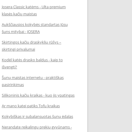
Josera Classic katėms - Ulta premium
klasės kačių maistas
Aukščiausios kokybės standartas Jūsų
šuns mitybai - JOSERA
Skirtingos kačių draskyklių rūšys –
skirtingi privalumai
Kodėl katės drasko baldus - kaip to
išvengti?
Šunų maistas internetu - praktiškas
pasirinkimas
Silikoninis kačių kraikas - kuo jis ypatingas
Ar mano katei patiks Tofu kraikas
Kokybiškas ir subalansuotas šunų ėdalas
Nerandate reikalingų prekių gyvūnams -