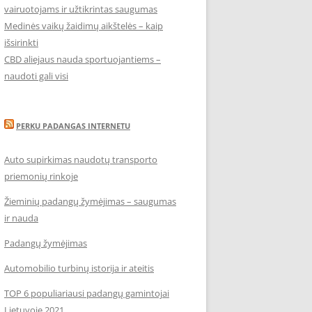
vairuotojams ir užtikrintas saugumas
Medinės vaikų žaidimų aikštelės – kaip
išsirinkti
CBD aliejaus nauda sportuojantiems –
naudoti gali visi
PERKU PADANGAS INTERNETU
Auto supirkimas naudotų transporto
priemonių rinkoje
Žieminių padangų žymėjimas – saugumas
ir nauda
Padangų žymėjimas
Automobilio turbinų istorija ir ateitis
TOP 6 populiariausi padangų gamintojai
Lietuvoje 2021