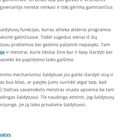
 gyvenantys neretai renkasi ir tokį gėrimą gaminančius
aldytuvų funkcijas, kurias atlieka atskiros programos
 vėsinti galinčiuose. Todėl sugedus vienai iš šių
uktuvu problemos bei gedimo pašalinti nepavyks. Tam
uje
ir meistrai, kurie tiksliai žino kur ir kaip išardyti bei
pasiekti be papildomo laiko gaišimo.
imo mechanizmui šaldytuve jūs galite išardyti visą ir
mas bus kitas, ar pavyks Jums surinkti atgal taip, kad
🙂 Dažnas savamokslis meistras visada apsieina be tam
udingas šaldytuvui. Tik naudinga atminti, jog šaldytuvų
prijungė, jie ją laiko privaloma šaldytuvui.
patys
;