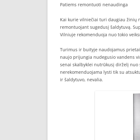
Patiems remontuoti nenaudinga
Kai kurie vilniečiai turi daugiau žini
remontuojant sugedusį šaldytuvą. Sup
Vilniuje rekomenduoja nuo tokio veiksm
Turimus ir buityje naudojamus prietai
naujo prijungia nudegusio vandens vird
senai skalbyklei nutrūkusį dirželį nuo 
nerekomenduojama lysti tik su atsuktu
ir šaldytuvo, nevalia.