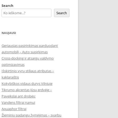
Search
Search
NAUJAUSI
Geriausias pasirinkimas parduodant
automobilį – Auto supirkimas
Cross-docking ir atsargų valdymo
optimizavimas
Išskirtinio vyrų stiliaus atributas –
kaklaraištis
Kokybiškos vidaus durys Vilniuje
Tikrumo akcentas Jūsų erdvėje –
Paveikslai ant drobės:
Vandens filtrai namui
Aquaphor filtrai
Žieminių padangų žymėjimas – svarbu