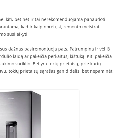
ų nei kiti, bet net ir tai nerekomenduojama panaudoti
rantama, kad ir kaip norėtųsi, remonto meistrai
o susilaikyti.
sus dažnas pasiremontuoja pats. Patrumpina ir vėl iš
ulio laidą ar pakeičia perkaitusį kištuką. Kiti pakeičia
sukimo variklio. Bet yra tokių prietaisų, prie kurių
vu, tokių prietaisų sąrašas gan didelis, bet nepaminėti