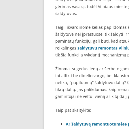
gėrimas vasarą, todėl Vilniaus mieste
šaldytuvus.
Taigi, išvardinome kelias papildomas š
šaldytuve nei įprastuose, tik šaldyti ir
paminėtų funkcijų, gali būti, kad ats
reikalingas
saldytuvu remontas Vilni
tik šią funkcija vykdantį mechanizmą 
Žinoma, sugedus ledų ar šerbeto gamin
tai atlikti be didelio vargo, bet klausi
neliktų “papildomų” šaldytuvo dalių? 
tikrų dalių, jas palikdamas, kaip nena
gamintojai ne veltui vieną ar kitą dalį 
Taip pat skaitykite:
Ar šaldytuvą remontuotumėte 