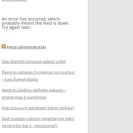
An error has occurred, which
probably means the feed is down.
Try again later.
PIGUS LEKTUVU BILIETAI
Kaip išsirinkti geriausią pelėsio valiklį
Žieminių padangų žymėjimas yra svarbus
– kaip išvengti klaidų
Medinės žaidimų aikštelės vaikams –
pristatymas ir surinkimas
Kaip sutaupyti aptveriant kaimo sodybą?
Maži nuotekų valymo įrenginiai gali veikti
ne tik tyliai, bet ir „nematomai‘‘?