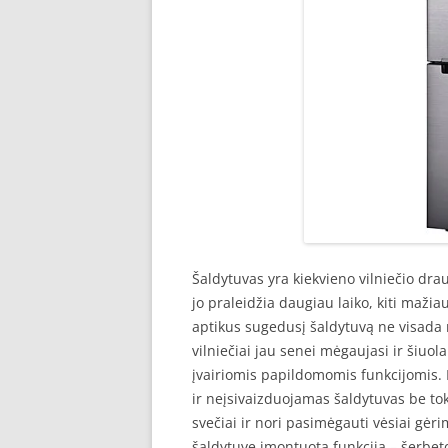
Šaldytuvas yra kiekvieno vilniečio draug
jo praleidžia daugiau laiko, kiti mažia
aptikus sugedusį šaldytuvą ne visada n
vilniečiai jau senei mėgaujasi ir šiuola
įvairiomis papildomomis funkcijomis. 
ir neįsivaizduojamas šaldytuvas be tok
svečiai ir nori pasimėgauti vėsiai gėri
šaldytuve įmontuota funkcija – šerbet