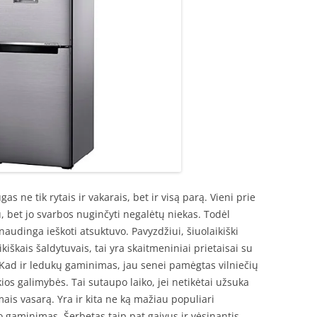
as ne tik rytais ir vakarais, bet ir visą parą. Vieni prie
u, bet jo svarbos nuginčyti negalėtų niekas. Todėl
audinga ieškoti atsuktuvo. Pavyzdžiui, šiuolaikiški
ikiškais šaldytuvais, tai yra skaitmeniniai prietaisai su
Kad ir ledukų gaminimas, jau senei pamėgtas vilniečių
ios galimybės. Tai sutaupo laiko, jei netikėtai užsuka
mais vasarą. Yra ir kita ne ką mažiau populiari
o gaminimas. Šerbetas taip pat gaivus ir vėsinantis