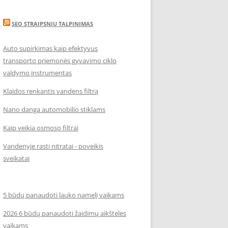
SEO STRAIPSNIU TALPINIMAS
Auto supirkimas kaip efektyvus
transporto priemonės gyvavimo ciklo
valdymo instrumentas
Klaidos renkantis vandens filtrą
Nano danga automobilio stiklams
Kaip veikia osmoso filtrai
Vandenyje rasti nitratai - poveikis
sveikatai
5 būdų panaudoti lauko namelį vaikams
2026 6 būdų panaudoti žaidimų aikšteles
vaikams