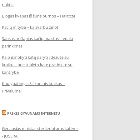
rinktis
Blogas kvapas iš šuns burnos – Halitozė
Kačių mityba – ką svarbu žinoti
Sausas ar šlapias kačių maistas – ėdalo
parinkimas
Kaip išmokyti katę daryti į dėžutę su
kraiku – prie tualeto katę pratinkite su
kantrybe
Kuo ypatingas Silikoninis kraikas –
Privalumai
PREKES GYVUNAMS INTERNETU
Geriausias maistas sterilizuotoms katėms
- JOSERA