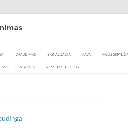
inimas
SAI
DRAUDIMAS
SIGNALIZACIJA
KAVA
PIGŪS SKRYDŽIA
LBIMAI
STATYBA
VEŽA Į ORO UOSTUS
audinga