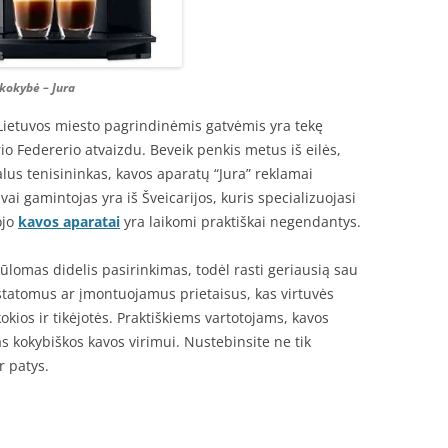
 kokybė – Jura
 Lietuvos miesto pagrindinėmis gatvėmis yra tekę
o Federerio atvaizdu. Beveik penkis metus iš eilės,
alus tenisininkas, kavos aparatų “Jura” reklamai
vai gamintojas yra iš Šveicarijos, kuris specializuojasi
ojo
kavos aparatai
yra laikomi praktiškai negendantys.
ūlomas didelis pasirinkimas, todėl rasti geriausią sau
statomus ar įmontuojamus prietaisus, kas virtuvės
kokios ir tikėjotės. Praktiškiems vartotojams, kavos
s kokybiškos kavos virimui. Nustebinsite ne tik
r patys.