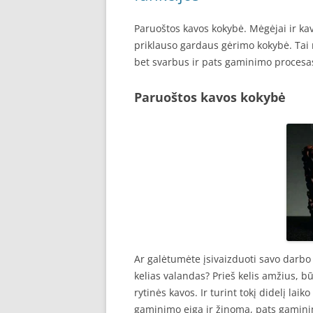
Paruoštos kavos kokybė. Mėgėjai ir ka
priklauso gardaus gėrimo kokybė. Tai n
bet svarbus ir pats gaminimo procesas
Paruoštos kavos kokybė
Ar galėtumėte įsivaizduoti savo darbo
kelias valandas? Prieš kelis amžius, b
rytinės kavos. Ir turint tokį didelį lai
gaminimo eiga ir žinoma, pats gamin