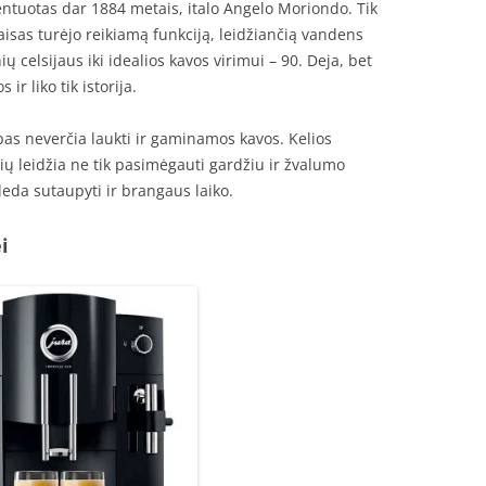
ntuotas dar 1884 metais, italo Angelo Moriondo. Tik
taisas turėjo reikiamą funkciją, leidžiančią vandens
 celsijaus iki idealios kavos virimui – 90. Deja, bet
ir liko tik istorija.
pas neverčia laukti ir gaminamos kavos. Kelios
ių leidžia ne tik pasimėgauti gardžiu ir žvalumo
eda sutaupyti ir brangaus laiko.
i