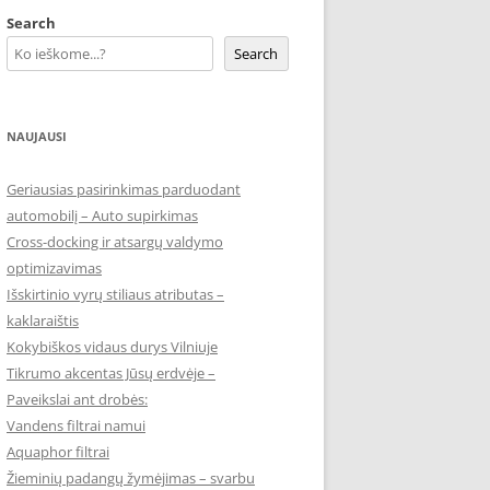
Search
Search
NAUJAUSI
Geriausias pasirinkimas parduodant
automobilį – Auto supirkimas
Cross-docking ir atsargų valdymo
optimizavimas
Išskirtinio vyrų stiliaus atributas –
kaklaraištis
Kokybiškos vidaus durys Vilniuje
Tikrumo akcentas Jūsų erdvėje –
Paveikslai ant drobės:
Vandens filtrai namui
Aquaphor filtrai
Žieminių padangų žymėjimas – svarbu