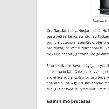
Šveicariška
Greičiausiai, kad važiuojant bet kokio
pastebėti reklamos stendus su Rodžeri
pirmoje pozicijoje išsilaikęs profesion
pasirinktas ne veltui. “Jura” aparatų ka
tik kavos aparatų gamyba. Šio gamint
Šiuolaikiškiems kavos mėgėjams yra si
sunkumų nekils. Galėsite palyginti pa
erdvę leis suplanuoti ir sukurti tokią, 
aparatai “Jura” – geriausias sprendima
draugus ar svečius, nustebinti liksite i
Gaminimo procesas