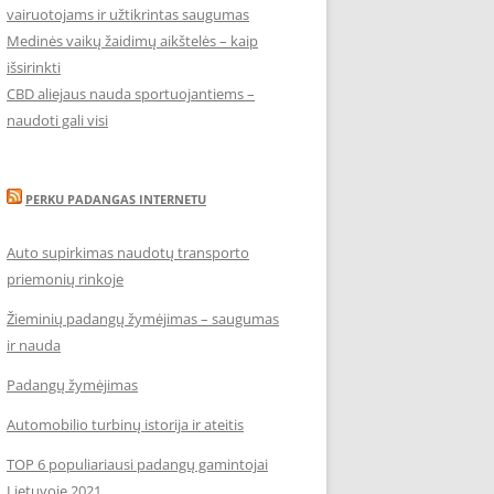
vairuotojams ir užtikrintas saugumas
Medinės vaikų žaidimų aikštelės – kaip
išsirinkti
CBD aliejaus nauda sportuojantiems –
naudoti gali visi
PERKU PADANGAS INTERNETU
Auto supirkimas naudotų transporto
priemonių rinkoje
Žieminių padangų žymėjimas – saugumas
ir nauda
Padangų žymėjimas
Automobilio turbinų istorija ir ateitis
TOP 6 populiariausi padangų gamintojai
Lietuvoje 2021