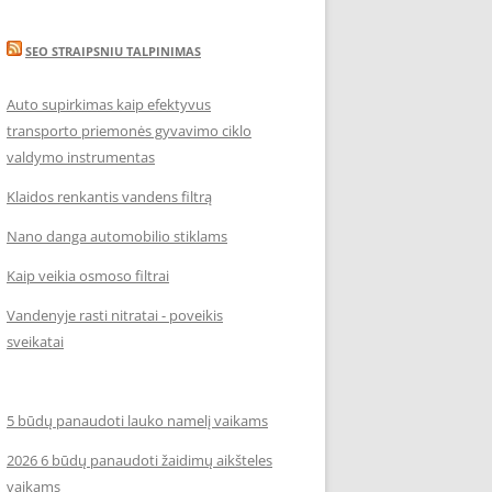
SEO STRAIPSNIU TALPINIMAS
Auto supirkimas kaip efektyvus
transporto priemonės gyvavimo ciklo
valdymo instrumentas
Klaidos renkantis vandens filtrą
Nano danga automobilio stiklams
Kaip veikia osmoso filtrai
Vandenyje rasti nitratai - poveikis
sveikatai
5 būdų panaudoti lauko namelį vaikams
2026 6 būdų panaudoti žaidimų aikšteles
vaikams