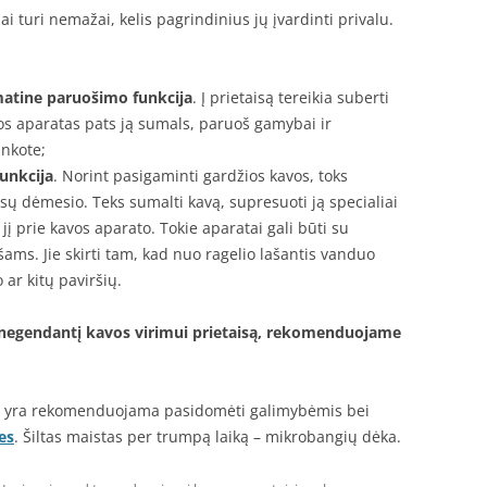
i turi nemažai, kelis pagrindinius jų įvardinti privalu.
matine paruošimo funkcija
. Į prietaisą tereikia suberti
s aparatas pats ją sumals, paruoš gamybai ir
inkote;
unkcija
. Norint pasigaminti gardžios kavos, toks
sų dėmesio. Teks sumalti kavą, supresuoti ją specialiai
ti jį prie kavos aparato. Tokie aparatai gali būti su
ašams. Jie skirti tam, kad nuo ragelio lašantis vanduo
 ar kitų paviršių.
 ir negendantį kavos virimui prietaisą, rekomenduojame
i, yra rekomenduojama pasidomėti galimybėmis bei
es
. Šiltas maistas per trumpą laiką – mikrobangių dėka.