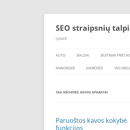
Skip
to
content
SEO straipsnių talp
cytai.lt
AUTO
BALDAI
BUITINIAI PRIETAI
PADANGOS
ANNONSER
ĮVAIROVĖS
VISI SKE
TAG ARCHIVES:
KAVOS APARATAI
Paruoštos kavos kokybė. 
funkcijos