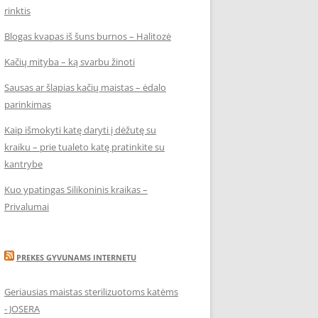
rinktis
Blogas kvapas iš šuns burnos – Halitozė
Kačių mityba – ką svarbu žinoti
Sausas ar šlapias kačių maistas – ėdalo
parinkimas
Kaip išmokyti katę daryti į dėžutę su
kraiku – prie tualeto katę pratinkite su
kantrybe
Kuo ypatingas Silikoninis kraikas –
Privalumai
PREKES GYVUNAMS INTERNETU
Geriausias maistas sterilizuotoms katėms
- JOSERA