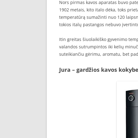
Nors pirmas kavos aparatas buvo pate
1902 metais, kito italo dėka, toks prie
temperatūrą sumažinti nuo 120 laipsnių
tokios italų pastangos nebuvo įvertintos 
Itin greitas šiuolaikiško gyvenimo tem
valandos sutrumpintos iki kelių minuč
suteikiančiu gėrimu, aromatu, bet pad
Jura – gardžios kavos kokybe