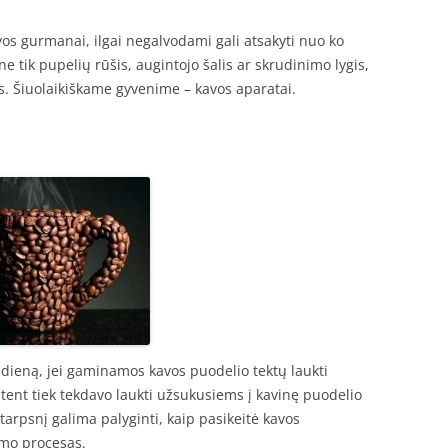
vos gurmanai, ilgai negalvodami gali atsakyti nuo ko
e tik pupelių rūšis, augintojo šalis ar skrudinimo lygis,
. Šiuolaikiškame gyvenime – kavos aparatai.
 dieną, jei gaminamos kavos puodelio tektų laukti
ūtent tiek tekdavo laukti užsukusiems į kavinę puodelio
ko tarpsnį galima palyginti, kaip pasikeitė kavos
imo procesas.