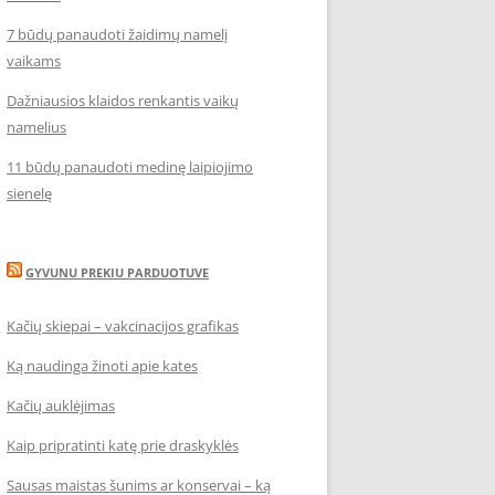
7 būdų panaudoti žaidimų namelį
vaikams
Dažniausios klaidos renkantis vaikų
namelius
11 būdų panaudoti medinę laipiojimo
sienelę
GYVUNU PREKIU PARDUOTUVE
Kačių skiepai – vakcinacijos grafikas
Ką naudinga žinoti apie kates
Kačių auklėjimas
Kaip pripratinti katę prie draskyklės
Sausas maistas šunims ar konservai – ką