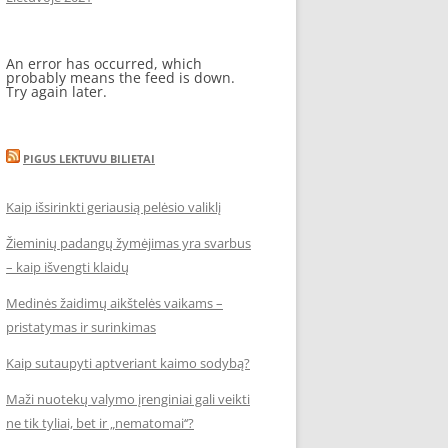
An error has occurred, which
probably means the feed is down.
Try again later.
PIGUS LEKTUVU BILIETAI
Kaip išsirinkti geriausią pelėsio valiklį
Žieminių padangų žymėjimas yra svarbus
– kaip išvengti klaidų
Medinės žaidimų aikštelės vaikams –
pristatymas ir surinkimas
Kaip sutaupyti aptveriant kaimo sodybą?
Maži nuotekų valymo įrenginiai gali veikti
ne tik tyliai, bet ir „nematomai‘‘?