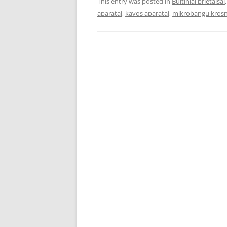
This entry was posted in
Buitiniai prietaisai
aparatai
,
kavos aparatai
,
mikrobangu krosn