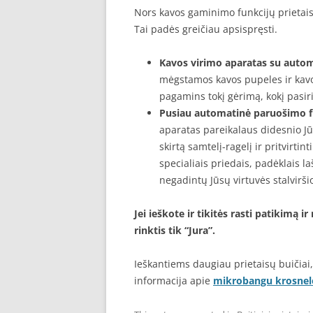
Nors kavos gaminimo funkcijų prietaisa
Tai padės greičiau apsispręsti.
Kavos virimo aparatas su auto
mėgstamos kavos pupeles ir kavo
pagamins tokį gėrimą, kokį pasir
Pusiau automatinė paruošimo f
aparatas pareikalaus didesnio Jū
skirtą samtelį-ragelį ir pritvirtin
specialiais priedais, padėklais l
negadintų Jūsų virtuvės stalviršio
Jei ieškote ir tikitės rasti patikimą
rinktis tik “Jura”.
Ieškantiems daugiau prietaisų buičia
informacija apie
mikrobangu krosnel