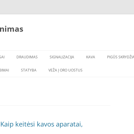
inimas
SAI
DRAUDIMAS
SIGNALIZACIJA
KAVA
PIGŪS SKRYDŽIA
LBIMAI
STATYBA
VEŽA Į ORO UOSTUS
Kaip keitėsi kavos aparatai,