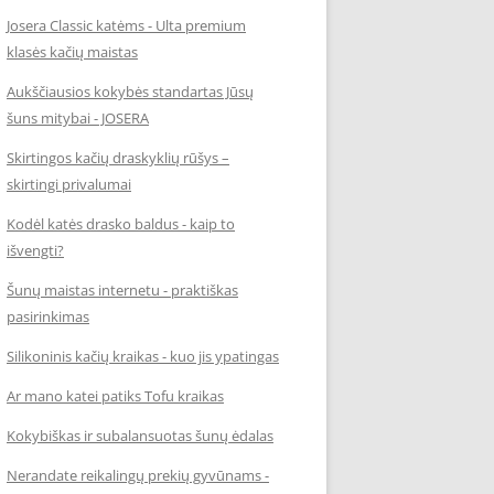
Josera Classic katėms - Ulta premium
klasės kačių maistas
Aukščiausios kokybės standartas Jūsų
šuns mitybai - JOSERA
Skirtingos kačių draskyklių rūšys –
skirtingi privalumai
Kodėl katės drasko baldus - kaip to
išvengti?
Šunų maistas internetu - praktiškas
pasirinkimas
Silikoninis kačių kraikas - kuo jis ypatingas
Ar mano katei patiks Tofu kraikas
Kokybiškas ir subalansuotas šunų ėdalas
Nerandate reikalingų prekių gyvūnams -