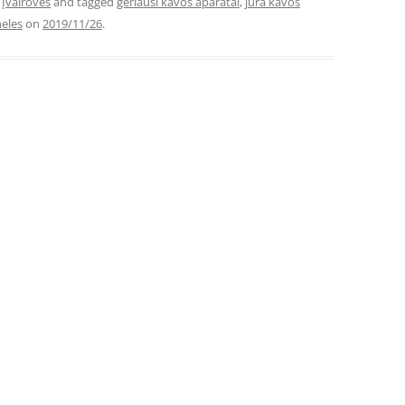
,
Įvairovės
and tagged
geriausi kavos aparatai
,
jura kavos
eles
on
2019/11/26
.