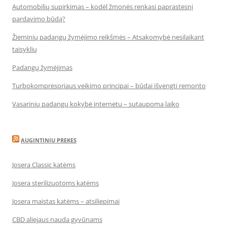
Automobilių supirkimas – kodėl žmonės renkasi paprastesnį
pardavimo būdą?
Žieminių padangų žymėjimo reikšmės – Atsakomybė nesilaikant
taisyklių
Padangų žymėjimas
Turbokompresoriaus veikimo principai – būdai išvengti remonto
Vasarinių padangų kokybė internetu – sutaupoma laiko
AUGINTINIU PREKES
Josera Classic katėms
Josera sterilizuotoms katėms
Josera maistas katėms – atsiliepimai
CBD aliejaus nauda gyvūnams