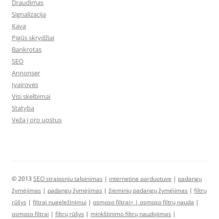
Draudimas
Signalizacija
Kava
Pigūs skrydžiai
Bankrotas
SEO
Annonser
Įvairovės
Visi skelbimai
Statyba
Veža į oro uostus
© 2013
SEO straipsniu talpinimas
|
internetine parduotuve
|
padangų
žymėjimas
|
padangų žymėjimas
|
žieminių padangų žymėjimas
|
filtrų
rūšys
|
filtrai nugeležinimui
|
osmoso filtrai> |
osmoso filtrų nauda
|
osmoso filtrai
|
filtrų rūšys
|
minkštinimo filtrų naudojimas
|