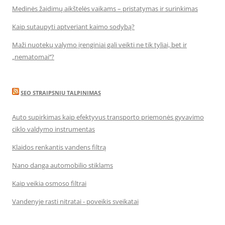
Medinės žaidimų aikštelės vaikams – pristatymas ir surinkimas
Kaip sutaupyti aptveriant kaimo sodybą?
Maži nuotekų valymo įrenginiai gali veikti ne tik tyliai, bet ir
„nematomai‘‘?
SEO STRAIPSNIU TALPINIMAS
Auto supirkimas kaip efektyvus transporto priemonės gyvavimo
ciklo valdymo instrumentas
Klaidos renkantis vandens filtrą
Nano danga automobilio stiklams
Kaip veikia osmoso filtrai
Vandenyje rasti nitratai - poveikis sveikatai