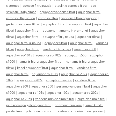
sistemos
|
osmoso filtrų nauda
|
atbulinio osmoso filtrai
|
seo
straipsniu talpinimas
|
aquaphor vandens filtrai
|
aquaphor filtrai
|
osmoso filtrų nauda
|
osmoso filtrai
|
vandens filtrai aquaphor
|
geriamo vandens filtrai
|
aquaphor filtrai
|
aquaphor filtrai
|
aquaphor
filtrai
|
aquaphor filtrai
|
aquaphor namams ir pramonei
|
aquaphor
filtrai
|
aquaphor filtrai
|
aquaphor filtrų nauda
|
aquaphor filtrai
|
aquapgor filtrai ir nauda
|
aquaphor filtrai
|
aquaphor filtrai
|
vandens
filtrai
|
aquaphor filtrai
|
vandens filtru rusys
|
aquaphor s800
|
aquaphor ro-101s
|
aquaphor ro-102s
|
aquapgor s550
|
aquaphor
s1000
|
namui ir biurui aquaphor filtrai
|
namams ir biurui aquaphor
filtrai
|
kodel aquaphor filtrai
|
aquaphor filtrai
|
vandens filtrai
|
aquaphor filtrai
|
aquaphor ro-101s
|
aquaphor ro-202s
|
aquaphor ro-
102s
|
aquaphor ro-202s
|
aquaphor ro-206s
|
vandens filtrai
|
aquaphor s800
|
aquaphor s550
|
geriamo vandens filtrai
|
aquaphor
s1000
|
aquaphor ro 101s
|
aquaphor 102s
|
aquaphor ro 202s
|
aquaphor ro 206s
|
vandens minkstinimo filtrai
|
nugeležinimo filtrai
|
pelesio kvapa galima panaikinti
|
priemone nuo voru
|
lauko kubilai
pardavimui
|
priemonė nuo vorų
|
telefonų remontas
|
kas yra seo
|