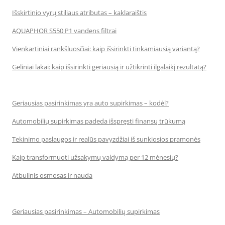
Išskirtinio vyrų stiliaus atributas – kaklaraištis
AQUAPHOR S550 P1 vandens filtrai
Vienkartiniai rankšluosčiai: kaip išsirinkti tinkamiausią variantą?
Geliniai lakai: kaip išsirinkti geriausią ir užtikrinti ilgalaikį rezultatą?
Geriausias pasirinkimas yra auto supirkimas – kodėl?
Automobilių supirkimas padeda išspręsti finansų trūkumą
Tekinimo paslaugos ir realūs pavyzdžiai iš sunkiosios pramonės
Kaip transformuoti užsakymų valdymą per 12 mėnesių?
Atbulinis osmosas ir nauda
Geriausias pasirinkimas – Automobilių supirkimas