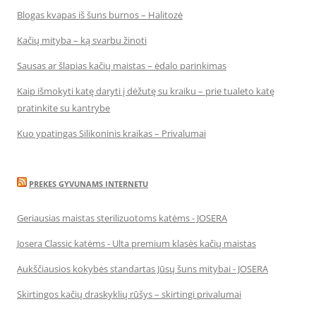
Blogas kvapas iš šuns burnos – Halitozė
Kačių mityba – ką svarbu žinoti
Sausas ar šlapias kačių maistas – ėdalo parinkimas
Kaip išmokyti katę daryti į dėžutę su kraiku – prie tualeto katę
pratinkite su kantrybe
Kuo ypatingas Silikoninis kraikas – Privalumai
PREKES GYVUNAMS INTERNETU
Geriausias maistas sterilizuotoms katėms - JOSERA
Josera Classic katėms - Ulta premium klasės kačių maistas
Aukščiausios kokybės standartas Jūsų šuns mitybai - JOSERA
Skirtingos kačių draskyklių rūšys – skirtingi privalumai