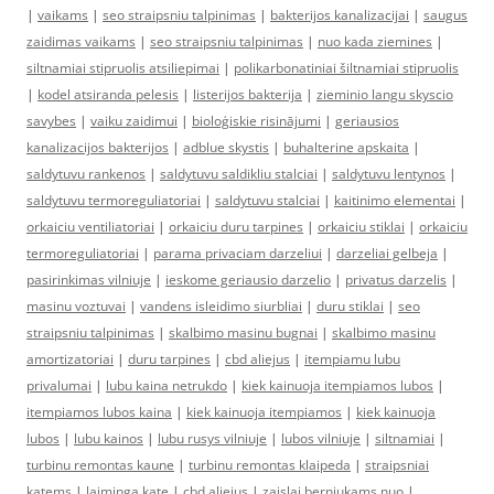
|
vaikams
|
seo straipsniu talpinimas
|
bakterijos kanalizacijai
|
saugus
zaidimas vaikams
|
seo straipsniu talpinimas
|
nuo kada ziemines
|
siltnamiai stipruolis atsiliepimai
|
polikarbonatiniai šiltnamiai stipruolis
|
kodel atsiranda pelesis
|
listerijos bakterija
|
zieminio langu skyscio
savybes
|
vaiku zaidimui
|
bioloģiskie risinājumi
|
geriausios
kanalizacijos bakterijos
|
adblue skystis
|
buhalterine apskaita
|
saldytuvu rankenos
|
saldytuvu saldikliu stalciai
|
saldytuvu lentynos
|
saldytuvu termoreguliatoriai
|
saldytuvu stalciai
|
kaitinimo elementai
|
orkaiciu ventiliatoriai
|
orkaiciu duru tarpines
|
orkaiciu stiklai
|
orkaiciu
termoreguliatoriai
|
parama privaciam darzeliui
|
darzeliai gelbeja
|
pasirinkimas vilniuje
|
ieskome geriausio darzelio
|
privatus darzelis
|
masinu voztuvai
|
vandens isleidimo siurbliai
|
duru stiklai
|
seo
straipsniu talpinimas
|
skalbimo masinu bugnai
|
skalbimo masinu
amortizatoriai
|
duru tarpines
|
cbd aliejus
|
itempiamu lubu
privalumai
|
lubu kaina netrukdo
|
kiek kainuoja itempiamos lubos
|
itempiamos lubos kaina
|
kiek kainuoja itempiamos
|
kiek kainuoja
lubos
|
lubu kainos
|
lubu rusys vilniuje
|
lubos vilniuje
|
siltnamiai
|
turbinu remontas kaune
|
turbinu remontas klaipeda
|
straipsniai
katems
|
laiminga kate
|
cbd aliejus
|
zaislai berniukams nuo
|