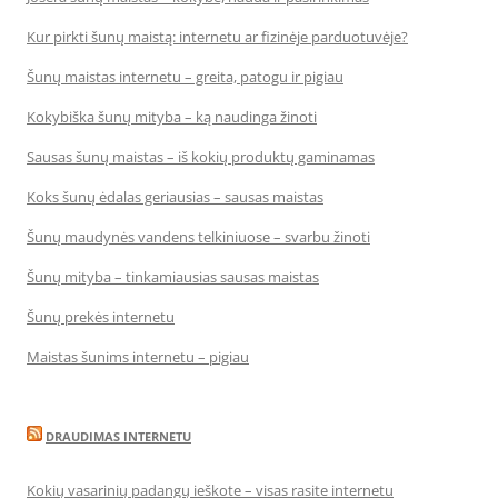
Kur pirkti šunų maistą: internetu ar fizinėje parduotuvėje?
Šunų maistas internetu – greita, patogu ir pigiau
Kokybiška šunų mityba – ką naudinga žinoti
Sausas šunų maistas – iš kokių produktų gaminamas
Koks šunų ėdalas geriausias – sausas maistas
Šunų maudynės vandens telkiniuose – svarbu žinoti
Šunų mityba – tinkamiausias sausas maistas
Šunų prekės internetu
Maistas šunims internetu – pigiau
DRAUDIMAS INTERNETU
Kokių vasarinių padangų ieškote – visas rasite internetu