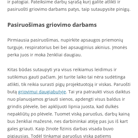
ir patogiai. Pateiksime darbų sąrašą kurį galite atlikti ir
pasiruošti griovimo darbams patys, taip sutaupysite pinigų.
Pasiruošimas griovimo darbams
Pirmiausia pasiruošimas, nupirkite apsaugos priemonių
turguje, respiratorius bei bei apsauginius akinius. Įmonės
perka juos ir moka ženkliai daugiau.
Kitas būdas sutaupyti yra visus reikiamus leidimus ir
sutikimus gauti pačiam. Jei turite laiko tai nėra sudėtinga
atlikti, tik reikia surasti pigų projektuotoją ir viskas. Paruošti
butą
griovimui daugiabutyje
. Tai yra patraukti visus daiktus
nuo planuojamos griauti sienos, apdengti visus baldus ir
grindis plėvele, bei apklijuoti lipnia juosta, kad dulkės
nepakliūtų po plėvele. Tuomet viską paruošus, darbų kainą
bus ženkliai mažesnė, nes darbininkai atėję pas jus iš kart
gales griauti. Kaip žinote fizinis darbas visada buvo
pigiausias. Todėl tinkamai paruošus viską patiems