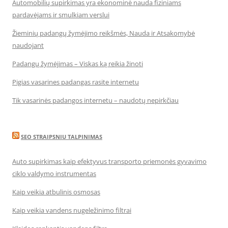
Automobilių supirkimas yra ekonominė nauda fiziniams
pardavėjams ir smulkiam verslui
Žieminių padangų žymėjimo reikšmės, Nauda ir Atsakomybė
naudojant
Padangų žymėjimas – Viskas ką reikia žinoti
Pigias vasarines padangas rasite internetu
Tik vasarinės padangos internetu – naudotų nepirkčiau
SEO STRAIPSNIU TALPINIMAS
Auto supirkimas kaip efektyvus transporto priemonės gyvavimo
ciklo valdymo instrumentas
Kaip veikia atbulinis osmosas
Kaip veikia vandens nugeležinimo filtrai