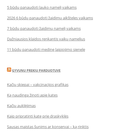
5 būdų panaudoti lauko namelį vaikams
2026 6 būdų panaudoti žaidimų aikšteles vaikams
7 būdų panaudoti žaidimų namelį vaikams
Dažniausios klaidos renkantis vaikų namelius
11 būdų panaudoti medinę laipiojimo sienelę
GYVUNU PREKIU PARDUOTUVE
Kačių skiepai – vakcinacijos grafikas
Ką naudinga žinoti apie kates
Kačių auklėjimas
Kaip pripratinti katę prie draskyklės
Sausas maistas šunims ar konservai – ką rinktis