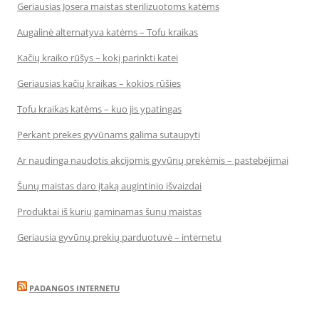
Geriausias Josera maistas sterilizuotoms katėms
Augalinė alternatyva katėms – Tofu kraikas
Kačių kraiko rūšys – kokį parinkti katei
Geriausias kačių kraikas – kokios rūšies
Tofu kraikas katėms – kuo jis ypatingas
Perkant prekes gyvūnams galima sutaupyti
Ar naudinga naudotis akcijomis gyvūnų prekėmis – pastebėjimai
Šunų maistas daro įtaką augintinio išvaizdai
Produktai iš kurių gaminamas šunų maistas
Geriausia gyvūnų prekių parduotuvė – internetu
PADANGOS INTERNETU