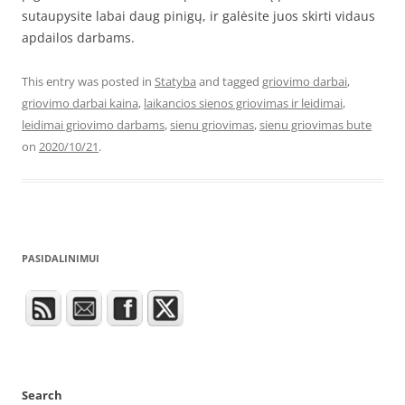
sutaupysite labai daug pinigų, ir galėsite juos skirti vidaus
apdailos darbams.
This entry was posted in
Statyba
and tagged
griovimo darbai
,
griovimo darbai kaina
,
laikancios sienos griovimas ir leidimai
,
leidimai griovimo darbams
,
sienu griovimas
,
sienu griovimas bute
on
2020/10/21
.
PASIDALINIMUI
Search