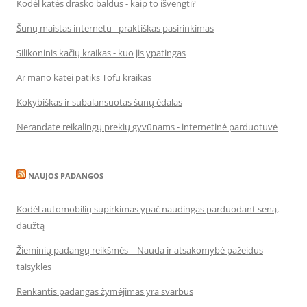
Kodėl katės drasko baldus - kaip to išvengti?
Šunų maistas internetu - praktiškas pasirinkimas
Silikoninis kačių kraikas - kuo jis ypatingas
Ar mano katei patiks Tofu kraikas
Kokybiškas ir subalansuotas šunų ėdalas
Nerandate reikalingų prekių gyvūnams - internetinė parduotuvė
NAUJOS PADANGOS
Kodėl automobilių supirkimas ypač naudingas parduodant seną,
daužtą
Žieminių padangų reikšmės – Nauda ir atsakomybė pažeidus
taisykles
Renkantis padangas žymėjimas yra svarbus