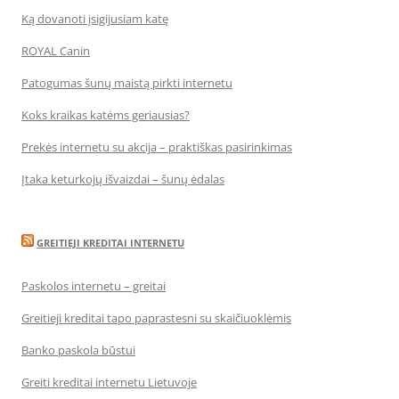
Ką dovanoti įsigijusiam katę
ROYAL Canin
Patogumas šunų maistą pirkti internetu
Koks kraikas katėms geriausias?
Prekės internetu su akcija – praktiškas pasirinkimas
Įtaka keturkojų išvaizdai – šunų ėdalas
GREITIEJI KREDITAI INTERNETU
Paskolos internetu – greitai
Greitieji kreditai tapo paprastesni su skaičiuoklėmis
Banko paskola būstui
Greiti kreditai internetu Lietuvoje