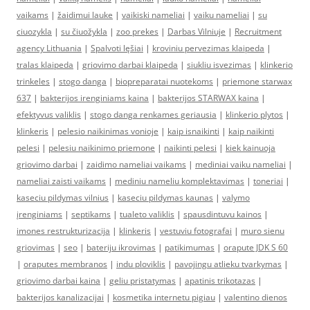
vaikams
|
žaidimui lauke
|
vaikiski nameliai
|
vaiku nameliai
|
su
ciuozykla
|
su čiuožykla
|
zoo prekes
|
Darbas Vilniuje
|
Recruitment
agency Lithuania
|
Spalvoti lęšiai
|
kroviniu pervezimas klaipeda
|
tralas klaipeda
|
griovimo darbai klaipeda
|
siukliu isvezimas
|
klinkerio
trinkeles
|
stogo danga
|
biopreparatai nuotekoms
|
priemone starwax
637
|
bakterijos irenginiams kaina
|
bakterijos STARWAX kaina
|
efektyvus valiklis
|
stogo danga renkames geriausia
|
klinkerio plytos
|
klinkeris
|
pelesio naikinimas vonioje
|
kaip isnaikinti
|
kaip naikinti
pelesi
|
pelesiu naikinimo priemone
|
naikinti pelesi
|
kiek kainuoja
griovimo darbai
|
zaidimo nameliai vaikams
|
mediniai vaiku nameliai
|
nameliai zaisti vaikams
|
mediniu nameliu komplektavimas
|
toneriai
|
kaseciu pildymas vilnius
|
kaseciu pildymas kaunas
|
valymo
įrenginiams
|
septikams
|
tualeto valiklis
|
spausdintuvu kainos
|
imones restrukturizacija
|
klinkeris
|
vestuviu fotografai
|
muro sienu
griovimas
|
seo
|
bateriju ikrovimas
|
patikimumas
|
orapute JDK S 60
|
oraputes membranos
|
indu ploviklis
|
pavojingu atlieku tvarkymas
|
griovimo darbai kaina
|
geliu pristatymas
|
apatinis trikotazas
|
bakterijos kanalizacijai
|
kosmetika internetu pigiau
|
valentino dienos