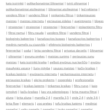
kaip issirinkti
|
polikarbonatiniai šiltnamiai
|
tvirti siltnamiai
|
polikarbonatiniai atsiliepimai
|
šiltnamiai atsiliepimai
|
led reklama
|
vandens filtrai
|
vandens filtrai
|
renkamės filtrus
|
tinkamiausias
maistas
|
maistas internetu
|
geriausias ėdalas
|
augintojams
|
blogas
|
straipsniai
|
straipsniai
|
straipsniai
|
fejerverkai
|
ieskantiems filtru
|
filtrai namui
|
filtru nauda
|
vandens filtrai
|
vandens filtrai
|
biologinės bakterijos
|
kanalizacijos kvapas
|
kanalizacijos bakterijos
|
medinis namelis su ciuozykla
|
efektyvio biologinės bakterijos
|
fejerverkai
|
sodui
|
brita vandens filtrai
|
privatus darzelis
|
šiltnamiai
|
siltnamiai
|
gyvunu prekes
|
maistas sunims
|
geriausias sunu
maistas
|
kaip issirinkti kraika
|
gelbsti gyvūnus nuo karščio
|
gyvūnų
maudynės vasarą
|
šunų mityba
|
sausas maistas
|
kačių kraikas
|
kraikas katėms
|
gyvūnams internetu
|
perkamiausios internetu
|
geriausias kraikas
|
akcija prekems
|
zooprekės
|
profesionalūs
fejerverkai
|
kraikas katems
|
tinkamas kraikas
|
filtru rusys
|
kaip
ismokyti
|
kačių kraikas
|
kas yra odontologas
|
brita maxtra filtrai
|
aluna
|
brita aluna
|
marella 2,4
|
marella 3,5
|
style 2,4
|
style 3,6
|
brita flow
|
elemaris
|
zoo prekes
|
tofu kraikas katėms
|
mediniai
nameliai
|
vaikų namelis
|
nameliai
|
lauko nameliai
|
nameliai