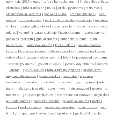
gamintojai 2021 metais
|
tofu su bambuko anglimi
|
tofu zalios arbatos
ekstraktu
|
tofu kraikas originalus
|
prekiu gyvunams grazinimas
|
elektromobiliu ikrovimui
|
paskolos bustui
|
kreditas internetu
|
kaciu
mityba
|
išmokykite katę
|
perkraustymo paslaugos vilniuje
|
meistras
vilniuje
|
odontologijos klinika
|
super premium
|
sunu maistas
|
sunu
edalas
|
valandinis darzelis vilniuje
|
josera katems
|
josera sunims
|
paskolos internetu
|
guoliai sunims
|
dubeneliai sunims
|
sunu
dziovintuvai
|
konservai sunims
|
kaciu tualetas
|
sausas maistas
katems
|
konservai katems
|
silikoninis kraikas
|
bentonitinis kraikas
|
tofu kraikas
|
sausas maistas sunims
|
info
|
kaip sutaupyti gyvunams
|
prekes gyvunams
|
gyvunu prieziura
|
gyvunu augintojams
|
šunims
|
katėms
|
gyvunu prekes
|
tofu kraiko naudojimas
|
ar patiks tofu
|
augalinė alternatyva
|
gyvunu prekes
|
kontaktai
|
apie mus
|
naujienos
|
nuorodos
|
nuorodos
|
nuorodos
|
gyvunu prekes
|
edalo
itaka
|
itaka sunu isvaizdai
|
sunu mityba
|
kaip sutaupyti
|
gyvunams
internetu
|
geriausia parduotuve
|
internetine parduotuve
|
kokybiskas
ir subalansuotas
|
pavadeliai katems
|
pavadeliai sunims
|
prekes
katems
|
prekes sunims
|
sausas sunu maistas
|
sunu maistas
|
kaip
ismokyti
|
ypatingas kraikas
|
akcija prekems
|
geriausi siltnamiai
|