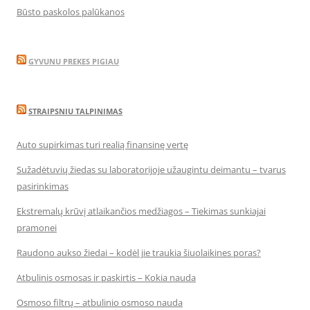
Būsto paskolos palūkanos
GYVUNU PREKES PIGIAU
STRAIPSNIU TALPINIMAS
Auto supirkimas turi realią finansinę vertę
Sužadėtuvių žiedas su laboratorijoje užaugintu deimantu – tvarus
pasirinkimas
Ekstremalų krūvį atlaikančios medžiagos – Tiekimas sunkiajai
pramonei
Raudono aukso žiedai – kodėl jie traukia šiuolaikines poras?
Atbulinis osmosas ir paskirtis – Kokia nauda
Osmoso filtrų – atbulinio osmoso nauda