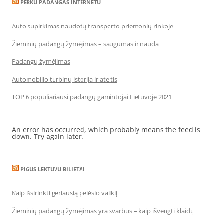
PERKU PADANGAS INTERNETU
Auto supirkimas naudotų transporto priemonių rinkoje
Žieminių padangų žymėjimas – saugumas ir nauda
Padangų žymėjimas
Automobilio turbinų istorija ir ateitis
TOP 6 populiariausi padangų gamintojai Lietuvoje 2021
An error has occurred, which probably means the feed is
down. Try again later.
PIGUS LEKTUVU BILIETAI
Kaip išsirinkti geriausią pelėsio valiklį
Žieminių padangų žymėjimas yra svarbus – kaip išvengti klaidų