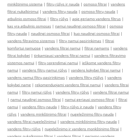
minkštinimo sistema
|
filtrų rūšys ir nauda
|
osmoso filtrai
|
vandens
filtrai nukalkinimui
|
vandens filtrų nauda
|
osmoso filtrų nauda
|
atbulinio osmoso filtrai
|
filtrų rūšys
|
apie geriamo vandens filtrus
|
kas yra atbulinis osmosas
|
namui naudingi osmoso filtrai
|
osmoso
filtrų nauda
|
naudingi osmoso filtrai
|
kuo naudingi osmoso filtrai
|
vandens filtravimo sistemos
|
filtrų namui pasirinkimas
|
filtrai
komfortui namuose
|
vandens filtrai namui
|
filtrai namams
|
vandens
filtrai kokybei
|
tinkamiausi vandens filtrai namui
|
vandens filtravimo
sistemos namui
|
filtrų sprendimai namui
|
ieškome vandens filtrų
namui
|
vandens filtrų namui rūšys
|
vandens kokybei filtrai namui
|
vandens namui filtrų pasirinkimas
|
vandens filtrų rtūšys
|
vandens
kokybei name
|
rekomenduojami vandens filtrai namui
|
vandens filtrai
namui
|
filtrų namui rūšys
|
vandens filtrų rūšys
|
vandens filtrai namui
|
namui naudingi osmoso filtrai
|
namui geriausi osmoso filtrai
|
filtrai
namui
|
vandens filtrų nauda
|
filtrų rūšys ir nauda
|
vandens filtrų
rūšys
|
vandens minkštinimo filtrai
|
nugeležinimo filtrų nauda
|
vandens filtrai nugeležinimui
|
vandens minkštinimo filtrų nauda
|
vandens filtrų rūšys
|
nugeležinimo ir vandens monkštinimo filtrai
|
vandens nukalkinimo filtrai
|
vandens filtrai
|
geriamo vandens