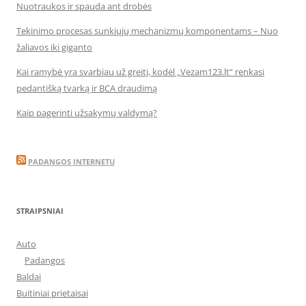
Nuotraukos ir spauda ant drobės
Tekinimo procesas sunkiųjų mechanizmų komponentams – Nuo
žaliavos iki giganto
Kai ramybė yra svarbiau už greitį, kodėl „Vezam123.lt“ renkasi
pedantišką tvarką ir BCA draudimą
Kaip pagerinti užsakymų valdymą?
PADANGOS INTERNETU
STRAIPSNIAI
Auto
Padangos
Baldai
Buitiniai prietaisai