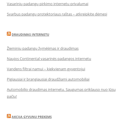
Vasarinių padangų pirkimo internetu privalumai
Svarbus padangų protektoriaus raštas – atkreipkite dėmesį
DRAUDIMAS INTERNETU
Žieminių padangų žymėjimas ir draudimas
Naujos Continental vasarinės padangos internetu
Vandens filtrai namui – kiekvienam gyventojui
Pigiausiai ir brangiausiai draudžiami automobiliai
Automobilio draudimas internetu. Saugumas priklauso nuo Jūsų
pačių!
AKCIJA GYVUNU PREKEMS