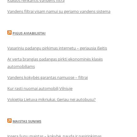
Klaidos renkantis vandens filtrą
Vandens filtrai visam namui su geriamo vandens sistema
PIGUS AVIABILIETAI
Vasarinių padangų pirkimas internetu – geriausia išeitis
Ar verta brangias padangas pirkti ekonominės klasės
automobiliams
Vandens kokybės garantas namuose – filtrai
Kur rasti nuomai automobilį Vilniuje
Vokietija Lietuva mikriukai. Geriau nei autobusu?
MAISTAS SUNIMS
Josera šunų maistas – kokybė, nauda ir pasirinkimas