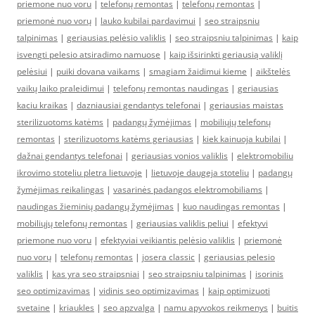
priemone nuo voru
|
telefonų remontas
|
telefonų remontas
|
priemonė nuo vorų
|
lauko kubilai pardavimui
|
seo straipsniu
talpinimas
|
geriausias pelėsio valiklis
|
seo straipsniu talpinimas
|
kaip
isvengti pelesio atsiradimo namuose
|
kaip išsirinkti geriausią valiklį
pelėsiui
|
puiki dovana vaikams
|
smagiam žaidimui kieme
|
aikštelės
vaikų laiko praleidimui
|
telefonų remontas naudingas
|
geriausias
kaciu kraikas
|
dazniausiai gendantys telefonai
|
geriausias maistas
sterilizuotoms katėms
|
padangų žymėjimas
|
mobiliųjų telefonų
remontas
|
sterilizuotoms katėms geriausias
|
kiek kainuoja kubilai
|
dažnai gendantys telefonai
|
geriausias vonios valiklis
|
elektromobiliu
ikrovimo stoteliu pletra lietuvoje
|
lietuvoje daugeja stoteliu
|
padangų
žymėjimas reikalingas
|
vasarinės padangos elektromobiliams
|
naudingas žieminių padangų žymėjimas
|
kuo naudingas remontas
|
mobiliųjų telefonų remontas
|
geriausias valiklis peliui
|
efektyvi
priemone nuo voru
|
efektyviai veikiantis pelėsio valiklis
|
priemonė
nuo vorų
|
telefonų remontas
|
josera classic
|
geriausias pelesio
valiklis
|
kas yra seo straipsniai
|
seo straipsniu talpinimas
|
isorinis
seo optimizavimas
|
vidinis seo optimizavimas
|
kaip optimizuoti
svetaine
|
kriaukles
|
seo apzvalga
|
namu apyvokos reikmenys
|
buitis