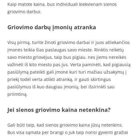
Kaip matote kaina, bus individuali kiekvienam sienos
griovimo darbui.
Griovimo darbų įmonių atranka
Visų pirmą, turite žinoti griovimo darbai ir juos atliekančios
įmonės teikia šias paslaugas savo mieste. Rinktis reikėtų
savo miesto griovėjus, taip bus pigiau, nes jiems nereikės
važinėti iš kito miesto pas jus. Verta paminėti, kad pigiausią
pasiūlymą pateikti gali įmonė kuri turi mažiau užsakymų į
priekį todėl verta atlikti atranką, ir gauti skirtingus
pasiūlymus iš kuo daugiau įmonių, bei išsirinkti sau
priimtiną.
Jei sienos griovimo kaina netenkina?
Gali būti taip, kad sienos griovimo kaina jūsų netenkins.
Bus visa sąmata per brangi o juk taip norisi gyventi gražiai