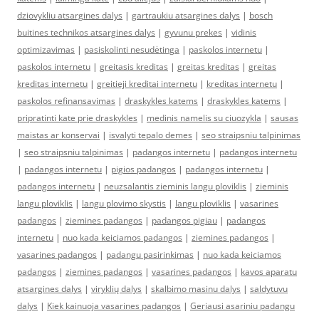
dziovykliu atsargines dalys
|
gartraukiu atsargines dalys
|
bosch
buitines technikos atsargines dalys
|
gyvunu prekes
|
vidinis
optimizavimas
|
pasiskolinti nesudėtinga
|
paskolos internetu
|
paskolos internetu
|
greitasis kreditas
|
greitas kreditas
|
greitas
kreditas internetu
|
greitieji kreditai internetu
|
kreditas internetu
|
paskolos refinansavimas
|
draskykles katems
|
draskykles katems
|
pripratinti kate prie draskykles
|
medinis namelis su ciuozykla
|
sausas
maistas ar konservai
|
isvalyti tepalo demes
|
seo straipsniu talpinimas
|
seo straipsniu talpinimas
|
padangos internetu
|
padangos internetu
|
padangos internetu
|
pigios padangos
|
padangos internetu
|
padangos internetu
|
neuzsalantis zieminis langu ploviklis
|
zieminis
langu ploviklis
|
langu plovimo skystis
|
langu ploviklis
|
vasarines
padangos
|
ziemines padangos
|
padangos pigiau
|
padangos
internetu
|
nuo kada keiciamos padangos
|
ziemines padangos
|
vasarines padangos
|
padangu pasirinkimas
|
nuo kada keiciamos
padangos
|
ziemines padangos
|
vasarines padangos
|
kavos aparatu
atsargines dalys
|
viryklių dalys
|
skalbimo masinu dalys
|
saldytuvu
dalys
|
Kiek kainuoja vasarines padangos
|
Geriausi asariniu padangu