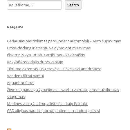
Search
NAUJAUSI
Geriausias pasirinkimas parduodant automobilį – Auto supirkimas
Cross-docking ir atsargų valdymo optimizavimas
Išskirtinio vyrų stiliaus atributas – kaklaraištis
Kokybiškos vidaus durys Vilniuje
Tikrumo akcentas Jūsų erdvėje – Paveikslai ant drobės:
Vandens filtrai namui
Aquaphor filtrai
Žieminių padangų žymėjimas – svarbu vairuotojams ir užtikrintas
saugumas
Medinės vaikų žaidimų aikštelės – kaip išsirinkti
CBD aliejaus nauda sportuojantiems – naudoti gali visi