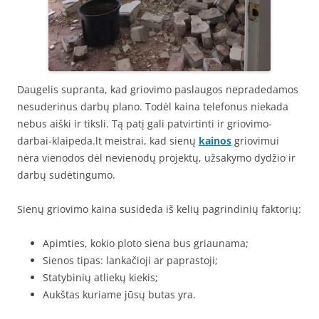
Daugelis supranta, kad griovimo paslaugos nepradedamos
nesuderinus darbų plano. Todėl kaina telefonus niekada
nebus aiški ir tiksli. Tą patį gali patvirtinti ir griovimo-
darbai-klaipeda.lt meistrai, kad sienų
kainos
griovimui
nėra vienodos dėl nevienodų projektų, užsakymo dydžio ir
darbų sudėtingumo.
Sienų griovimo kaina susideda iš kelių pagrindinių faktorių:
Apimties, kokio ploto siena bus griaunama;
Sienos tipas: lankačioji ar paprastoji;
Statybinių atliekų kiekis;
Aukštas kuriame jūsų butas yra.