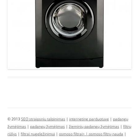
© 2013
SEO straipsniu talpinimas
|
internetine parduotuve
|
padangų
žymėjimas
|
padangų žymėjimas
|
žieminių padangų žymėjimas
|
filtrų
rūšys
|
filtrai nugeležinimui
|
osmoso filtrai> |
osmoso filtrų nauda
|