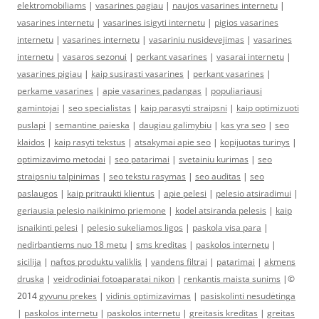
elektromobiliams
|
vasarines pagiau
|
naujos vasarines internetu
|
vasarines internetu
|
vasarines isigyti internetu
|
pigios vasarines
internetu
|
vasarines internetu
|
vasariniu nusidevejimas
|
vasarines
internetu
|
vasaros sezonui
|
perkant vasarines
|
vasarai internetu
|
vasarines pigiau
|
kaip susirasti vasarines
|
perkant vasarines
|
perkame vasarines
|
apie vasarines padangas
|
populiariausi
gamintojai
|
seo specialistas
|
kaip parasyti straipsni
|
kaip optimizuoti
puslapi
|
semantine paieska
|
daugiau galimybiu
|
kas yra seo
|
seo
klaidos
|
kaip rasyti tekstus
|
atsakymai apie seo
|
kopijuotas turinys
|
optimizavimo metodai
|
seo patarimai
|
svetainiu kurimas
|
seo
straipsniu talpinimas
|
seo tekstu rasymas
|
seo auditas
|
seo
paslaugos
|
kaip pritraukti klientus
|
apie pelesi
|
pelesio atsiradimui
|
geriausia pelesio naikinimo priemone
|
kodel atsiranda pelesis
|
kaip
isnaikinti pelesi
|
pelesio sukeliamos ligos
|
paskola visa para
|
nedirbantiems nuo 18 metu
|
sms kreditas
|
paskolos internetu
|
sicilija
|
naftos produktu valiklis
|
vandens filtrai
|
patarimai
|
akmens
druska
|
veidrodiniai fotoaparatai nikon
|
renkantis maista sunims
|©
2014
gyvunu prekes
|
vidinis optimizavimas
|
pasiskolinti nesudėtinga
|
paskolos internetu
|
paskolos internetu
|
greitasis kreditas
|
greitas