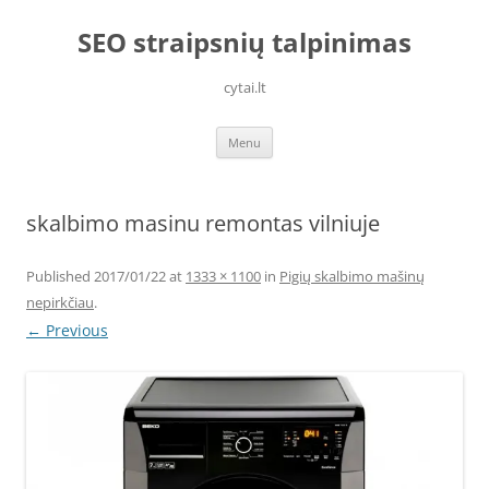
Skip
to
SEO straipsnių talpinimas
content
cytai.lt
Menu
skalbimo masinu remontas vilniuje
Published
2017/01/22
at
1333 × 1100
in
Pigių skalbimo mašinų
nepirkčiau
.
← Previous