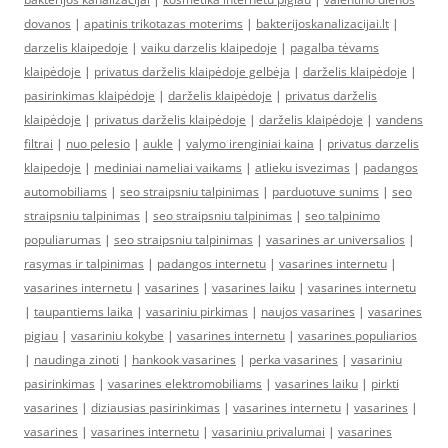
dovanos
|
apatinis trikotazas moterims
|
bakterijoskanalizacijai.lt
|
darzelis klaipedoje
|
vaiku darzelis klaipedoje
|
pagalba tėvams
klaipėdoje
|
privatus darželis klaipėdoje gelbėja
|
darželis klaipėdoje
|
pasirinkimas klaipėdoje
|
darželis klaipėdoje
|
privatus darželis
klaipėdoje
|
privatus darželis klaipėdoje
|
darželis klaipėdoje
|
vandens
filtrai
|
nuo pelesio
|
aukle
|
valymo irenginiai kaina
|
privatus darzelis
klaipedoje
|
mediniai nameliai vaikams
|
atlieku isvezimas
|
padangos
automobiliams
|
seo straipsniu talpinimas
|
parduotuve sunims
|
seo
straipsniu talpinimas
|
seo straipsniu talpinimas
|
seo talpinimo
populiarumas
|
seo straipsniu talpinimas
|
vasarines ar universalios
|
rasymas ir talpinimas
|
padangos internetu
|
vasarines internetu
|
vasarines internetu
|
vasarines
|
vasarines laiku
|
vasarines internetu
|
taupantiems laika
|
vasariniu pirkimas
|
naujos vasarines
|
vasarines
pigiau
|
vasariniu kokybe
|
vasarines internetu
|
vasarines populiarios
|
naudinga zinoti
|
hankook vasarines
|
perka vasarines
|
vasariniu
pasirinkimas
|
vasarines elektromobiliams
|
vasarines laiku
|
pirkti
vasarines
|
diziausias pasirinkimas
|
vasarines internetu
|
vasarines
|
vasarines
|
vasarines internetu
|
vasariniu privalumai
|
vasarines