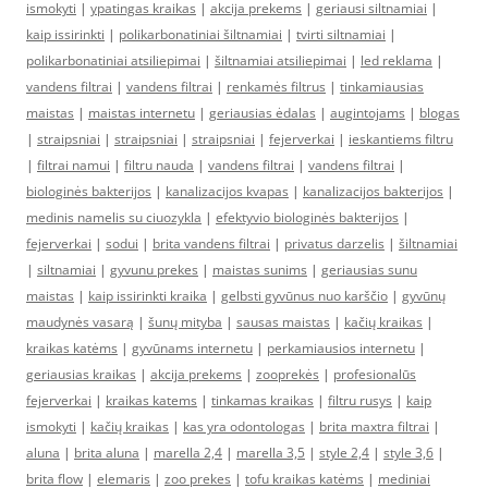
ismokyti
|
ypatingas kraikas
|
akcija prekems
|
geriausi siltnamiai
|
kaip issirinkti
|
polikarbonatiniai šiltnamiai
|
tvirti siltnamiai
|
polikarbonatiniai atsiliepimai
|
šiltnamiai atsiliepimai
|
led reklama
|
vandens filtrai
|
vandens filtrai
|
renkamės filtrus
|
tinkamiausias
maistas
|
maistas internetu
|
geriausias ėdalas
|
augintojams
|
blogas
|
straipsniai
|
straipsniai
|
straipsniai
|
fejerverkai
|
ieskantiems filtru
|
filtrai namui
|
filtru nauda
|
vandens filtrai
|
vandens filtrai
|
biologinės bakterijos
|
kanalizacijos kvapas
|
kanalizacijos bakterijos
|
medinis namelis su ciuozykla
|
efektyvio biologinės bakterijos
|
fejerverkai
|
sodui
|
brita vandens filtrai
|
privatus darzelis
|
šiltnamiai
|
siltnamiai
|
gyvunu prekes
|
maistas sunims
|
geriausias sunu
maistas
|
kaip issirinkti kraika
|
gelbsti gyvūnus nuo karščio
|
gyvūnų
maudynės vasarą
|
šunų mityba
|
sausas maistas
|
kačių kraikas
|
kraikas katėms
|
gyvūnams internetu
|
perkamiausios internetu
|
geriausias kraikas
|
akcija prekems
|
zooprekės
|
profesionalūs
fejerverkai
|
kraikas katems
|
tinkamas kraikas
|
filtru rusys
|
kaip
ismokyti
|
kačių kraikas
|
kas yra odontologas
|
brita maxtra filtrai
|
aluna
|
brita aluna
|
marella 2,4
|
marella 3,5
|
style 2,4
|
style 3,6
|
brita flow
|
elemaris
|
zoo prekes
|
tofu kraikas katėms
|
mediniai