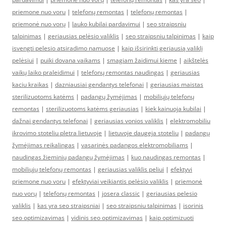
priemone nuo voru
|
telefonų remontas
|
telefonų remontas
|
priemonė nuo vorų
|
lauko kubilai pardavimui
|
seo straipsniu
talpinimas
|
geriausias pelėsio valiklis
|
seo straipsniu talpinimas
|
kaip
isvengti pelesio atsiradimo namuose
|
kaip išsirinkti geriausią valiklį
pelėsiui
|
puiki dovana vaikams
|
smagiam žaidimui kieme
|
aikštelės
vaikų laiko praleidimui
|
telefonų remontas naudingas
|
geriausias
kaciu kraikas
|
dazniausiai gendantys telefonai
|
geriausias maistas
sterilizuotoms katėms
|
padangų žymėjimas
|
mobiliųjų telefonų
remontas
|
sterilizuotoms katėms geriausias
|
kiek kainuoja kubilai
|
dažnai gendantys telefonai
|
geriausias vonios valiklis
|
elektromobiliu
ikrovimo stoteliu pletra lietuvoje
|
lietuvoje daugeja stoteliu
|
padangų
žymėjimas reikalingas
|
vasarinės padangos elektromobiliams
|
naudingas žieminių padangų žymėjimas
|
kuo naudingas remontas
|
mobiliųjų telefonų remontas
|
geriausias valiklis peliui
|
efektyvi
priemone nuo voru
|
efektyviai veikiantis pelėsio valiklis
|
priemonė
nuo vorų
|
telefonų remontas
|
josera classic
|
geriausias pelesio
valiklis
|
kas yra seo straipsniai
|
seo straipsniu talpinimas
|
isorinis
seo optimizavimas
|
vidinis seo optimizavimas
|
kaip optimizuoti