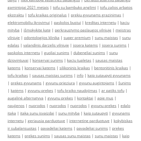
gamintojai 2021 metais
|
tofu su bambuko anglimi
|
tofu zalios arbatos
ekstraktu
|
tofu kraikas originalus
|
prekiu gyvunams grazinimas
|
elektromobiliu ikrovimui
|
paskolos bustui
|
kreditas internetu
|
kaciu
mityba
|
išmokykite katę
|
perkraustymo paslaugos vilniuje
|
meistras
vilniuje
|
odontologijos klinika
|
super premium
|
sunu maistas
|
sunu
edalas
|
valandinis darzelis vilniuje
|
josera katems
|
josera sunims
|
paskolos internetu
|
guoliai sunims
|
dubeneliai sunims
|
sunu
dziovintuvai
|
konservai sunims
|
kaciu tualetas
|
sausas maistas
katems
|
konservai katems
|
silikoninis kraikas
|
bentonitinis kraikas
|
tofu kraikas
|
sausas maistas sunims
|
info
|
kaip sutaupyti gyvunams
|
prekes gyvunams
|
gyvunu prieziura
|
gyvunu augintojams
|
šunims
|
katėms
|
gyvunu prekes
|
tofu kraiko naudojimas
|
ar patiks tofu
|
augalinė alternatyva
|
gyvunu prekes
|
kontaktai
|
apie mus
|
naujienos
|
nuorodos
|
nuorodos
|
nuorodos
|
gyvunu prekes
|
edalo
itaka
|
itaka sunu isvaizdai
|
sunu mityba
|
kaip sutaupyti
|
gyvunams
internetu
|
geriausia parduotuve
|
internetine parduotuve
|
kokybiskas
ir subalansuotas
|
pavadeliai katems
|
pavadeliai sunims
|
prekes
katems
|
prekes sunims
|
sausas sunu maistas
|
sunu maistas
|
kaip