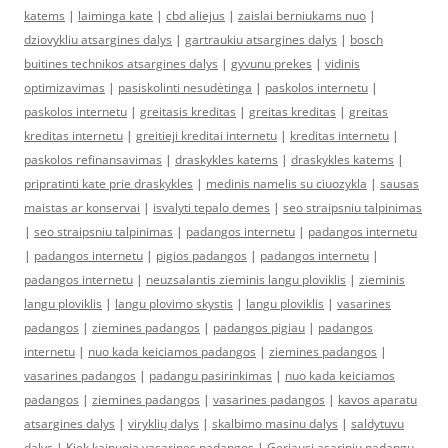
katems
|
laiminga kate
|
cbd aliejus
|
zaislai berniukams nuo
|
dziovykliu atsargines dalys
|
gartraukiu atsargines dalys
|
bosch
buitines technikos atsargines dalys
|
gyvunu prekes
|
vidinis
optimizavimas
|
pasiskolinti nesudėtinga
|
paskolos internetu
|
paskolos internetu
|
greitasis kreditas
|
greitas kreditas
|
greitas
kreditas internetu
|
greitieji kreditai internetu
|
kreditas internetu
|
paskolos refinansavimas
|
draskykles katems
|
draskykles katems
|
pripratinti kate prie draskykles
|
medinis namelis su ciuozykla
|
sausas
maistas ar konservai
|
isvalyti tepalo demes
|
seo straipsniu talpinimas
|
seo straipsniu talpinimas
|
padangos internetu
|
padangos internetu
|
padangos internetu
|
pigios padangos
|
padangos internetu
|
padangos internetu
|
neuzsalantis zieminis langu ploviklis
|
zieminis
langu ploviklis
|
langu plovimo skystis
|
langu ploviklis
|
vasarines
padangos
|
ziemines padangos
|
padangos pigiau
|
padangos
internetu
|
nuo kada keiciamos padangos
|
ziemines padangos
|
vasarines padangos
|
padangu pasirinkimas
|
nuo kada keiciamos
padangos
|
ziemines padangos
|
vasarines padangos
|
kavos aparatu
atsargines dalys
|
viryklių dalys
|
skalbimo masinu dalys
|
saldytuvu
dalys
|
Kiek kainuoja vasarines padangos
|
Geriausi asariniu padangu