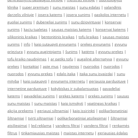
klinika
|
super premium
|
sunu maistas
|
sunu edalas
|
valandinis
darzelis vilniuje
|
josera katems
|
josera sunims
|
paskolos internetu
|
guoliai sunims
|
dubeneliai sunims
|
sunu dziovintuvai
|
konservai
sunims
|
kaciu tualetas
|
sausas maistas katems
|
konservai katems
|
silikoninis kraikas
|
bentonitinis kraikas
|
tofu kraikas
|
sausas maistas
sunims
|
info
|
kaip sutaupyti gyvunams
|
prekes gyvunams
|
gyvunu
prieziura
|
gyvunu augintojams
|
šunims
|
katėms
|
gyvunu prekes
|
tofu kraiko naudojimas
|
ar patiks tofu
|
augalinė alternatyva
|
gyvunu
prekes
|
kontaktai
|
apie mus
|
naujienos
|
nuorodos
|
nuorodos
|
nuorodos
|
gyvunu prekes
|
edalo itaka
|
itaka sunu isvaizdai
|
sunu
mityba
|
kaip sutaupyti
|
gyvunams internetu
|
geriausia parduotuve
|
internetine parduotuve
|
kokybiskas ir subalansuotas
|
pavadeliai
katems
|
pavadeliai sunims
|
prekes katems
|
prekes sunims
|
sausas
sunu maistas
|
sunu maistas
|
kaip ismokyti
|
ypatingas kraikas
|
akcija prekems
|
geriausi siltnamiai
|
kaip issirinkti
|
polikarbonatiniai
šiltnamiai
|
tvirti siltnamiai
|
polikarbonatiniai atsiliepimai
|
šiltnamiai
atsiliepimai
|
led reklama
|
vandens filtrai
|
vandens filtrai
|
renkamės
filtrus
|
tinkamiausias maistas
|
maistas internetu
|
geriausias ėdalas