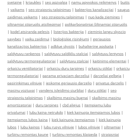
svetaine
|
kriaukles
|
seo apzvalga
|
namu apyvokos reikmenys
|
buitis
|
vaikams
|
seo straipsniu talpinimas
|
bakterijos kanalizacijai
|
saugus
zaidimas vaikams
|
seo straipsniu talpinimas
|
nuo kada ziemines
|
siltnamiai stipruolis atsiliepimai
|
polikarbonatiniai šiltnamiai stipruolis
|
kodel atsiranda pelesis
|
listerijos bakterija
|
zieminio langu skyscio
savybes
|
vaiku zaidimui
|
bioloģiskie risinājumi
|
geriausios
kanalizacijos bakterijos
|
adblue skystis
|
buhalterine apskaita
|
saldytuvu rankenos
|
saldytuvu saldikliu stalciai
|
saldytuvu lentynos
|
saldytuvu termoreguliatoriai
|
saldytuvu stalciai
|
kaitinimo elementai
|
orkaiciu ventiliatoriai
|
orkaiciu duru tarpines
|
orkaiciu stiklai
|
orkaiciu
termoreguliatoriai
|
parama privaciam darzeliui
|
darzeliai gelbeja
|
pasirinkimas vilniuje
|
ieskome geriausio darzelio
|
privatus darzelis
|
masinu voztuvai
|
vandens isleidimo siurbliai
|
duru stiklai
|
seo
straipsniu talpinimas
|
skalbimo masinu bugnai
|
skalbimo masinu
amortizatoriai
|
duru tarpines
|
cbd aliejus
|
itempiamu lubu
privalumai
|
lubu kaina netrukdo
|
kiek kainuoja itempiamos lubos
|
itempiamos lubos kaina
|
kiek kainuoja itempiamos
|
kiek kainuoja
lubos
|
lubu kainos
|
lubu rusys vilniuje
|
lubos vilniuje
|
siltnamiai
|
turbinu remontas kaune
|
turbinu remontas klaipeda
|
straipsniai