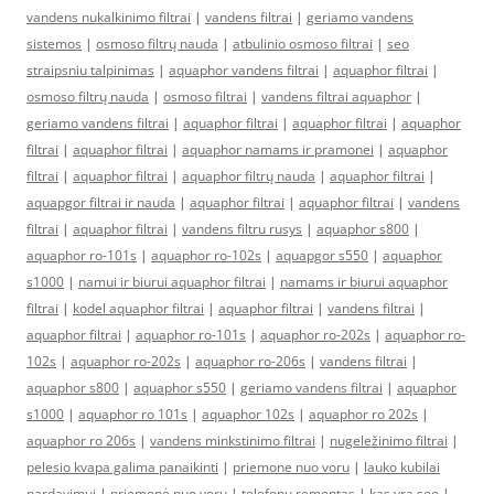
vandens nukalkinimo filtrai
|
vandens filtrai
|
geriamo vandens
sistemos
|
osmoso filtrų nauda
|
atbulinio osmoso filtrai
|
seo
straipsniu talpinimas
|
aquaphor vandens filtrai
|
aquaphor filtrai
|
osmoso filtrų nauda
|
osmoso filtrai
|
vandens filtrai aquaphor
|
geriamo vandens filtrai
|
aquaphor filtrai
|
aquaphor filtrai
|
aquaphor
filtrai
|
aquaphor filtrai
|
aquaphor namams ir pramonei
|
aquaphor
filtrai
|
aquaphor filtrai
|
aquaphor filtrų nauda
|
aquaphor filtrai
|
aquapgor filtrai ir nauda
|
aquaphor filtrai
|
aquaphor filtrai
|
vandens
filtrai
|
aquaphor filtrai
|
vandens filtru rusys
|
aquaphor s800
|
aquaphor ro-101s
|
aquaphor ro-102s
|
aquapgor s550
|
aquaphor
s1000
|
namui ir biurui aquaphor filtrai
|
namams ir biurui aquaphor
filtrai
|
kodel aquaphor filtrai
|
aquaphor filtrai
|
vandens filtrai
|
aquaphor filtrai
|
aquaphor ro-101s
|
aquaphor ro-202s
|
aquaphor ro-
102s
|
aquaphor ro-202s
|
aquaphor ro-206s
|
vandens filtrai
|
aquaphor s800
|
aquaphor s550
|
geriamo vandens filtrai
|
aquaphor
s1000
|
aquaphor ro 101s
|
aquaphor 102s
|
aquaphor ro 202s
|
aquaphor ro 206s
|
vandens minkstinimo filtrai
|
nugeležinimo filtrai
|
pelesio kvapa galima panaikinti
|
priemone nuo voru
|
lauko kubilai
pardavimui
|
priemonė nuo vorų
|
telefonų remontas
|
kas yra seo
|