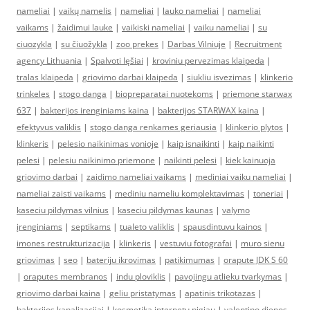
nameliai
|
vaikų namelis
|
nameliai
|
lauko nameliai
|
nameliai
vaikams
|
žaidimui lauke
|
vaikiski nameliai
|
vaiku nameliai
|
su
ciuozykla
|
su čiuožykla
|
zoo prekes
|
Darbas Vilniuje
|
Recruitment
agency Lithuania
|
Spalvoti lęšiai
|
kroviniu pervezimas klaipeda
|
tralas klaipeda
|
griovimo darbai klaipeda
|
siukliu isvezimas
|
klinkerio
trinkeles
|
stogo danga
|
biopreparatai nuotekoms
|
priemone starwax
637
|
bakterijos irenginiams kaina
|
bakterijos STARWAX kaina
|
efektyvus valiklis
|
stogo danga renkames geriausia
|
klinkerio plytos
|
klinkeris
|
pelesio naikinimas vonioje
|
kaip isnaikinti
|
kaip naikinti
pelesi
|
pelesiu naikinimo priemone
|
naikinti pelesi
|
kiek kainuoja
griovimo darbai
|
zaidimo nameliai vaikams
|
mediniai vaiku nameliai
|
nameliai zaisti vaikams
|
mediniu nameliu komplektavimas
|
toneriai
|
kaseciu pildymas vilnius
|
kaseciu pildymas kaunas
|
valymo
įrenginiams
|
septikams
|
tualeto valiklis
|
spausdintuvu kainos
|
imones restrukturizacija
|
klinkeris
|
vestuviu fotografai
|
muro sienu
griovimas
|
seo
|
bateriju ikrovimas
|
patikimumas
|
orapute JDK S 60
|
oraputes membranos
|
indu ploviklis
|
pavojingu atlieku tvarkymas
|
griovimo darbai kaina
|
geliu pristatymas
|
apatinis trikotazas
|
bakterijos kanalizacijai
|
kosmetika internetu pigiau
|
valentino dienos