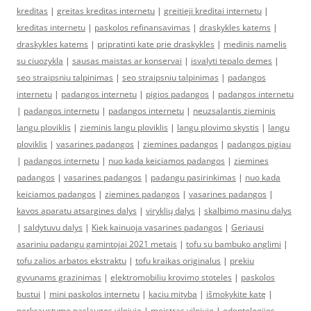
kreditas
|
greitas kreditas internetu
|
greitieji kreditai internetu
|
kreditas internetu
|
paskolos refinansavimas
|
draskykles katems
|
draskykles katems
|
pripratinti kate prie draskykles
|
medinis namelis
su ciuozykla
|
sausas maistas ar konservai
|
isvalyti tepalo demes
|
seo straipsniu talpinimas
|
seo straipsniu talpinimas
|
padangos
internetu
|
padangos internetu
|
pigios padangos
|
padangos internetu
|
padangos internetu
|
padangos internetu
|
neuzsalantis zieminis
langu ploviklis
|
zieminis langu ploviklis
|
langu plovimo skystis
|
langu
ploviklis
|
vasarines padangos
|
ziemines padangos
|
padangos pigiau
|
padangos internetu
|
nuo kada keiciamos padangos
|
ziemines
padangos
|
vasarines padangos
|
padangu pasirinkimas
|
nuo kada
keiciamos padangos
|
ziemines padangos
|
vasarines padangos
|
kavos aparatu atsargines dalys
|
viryklių dalys
|
skalbimo masinu dalys
|
saldytuvu dalys
|
Kiek kainuoja vasarines padangos
|
Geriausi
asariniu padangu gamintojai 2021 metais
|
tofu su bambuko anglimi
|
tofu zalios arbatos ekstraktu
|
tofu kraikas originalus
|
prekiu
gyvunams grazinimas
|
elektromobiliu krovimo stoteles
|
paskolos
bustui
|
mini paskolos internetu
|
kaciu mityba
|
išmokykite katę
|
perkraustymo paslaugos vilniuje
|
meistras vilniuje
|
odontologijos