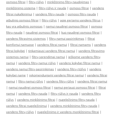
osmoso filtrai
|
filtrų rūšys
|
minkštinimo filtrų naudojimas
|
minkštinimo sistema
|
filtrų rūšys ir nauda
|
osmoso filtrai
|
vandens
filtrai nukalkinimui
|
vandens filtrų nauda
|
osmoso filtrų nauda
|
atbulinio osmoso filtrai
|
filtrų rūšys
|
apie geriamo vandens filtrus
|
kas yra atbulinis osmosas
|
namui naudingi osmoso filtrai
|
osmoso
filtrų nauda
|
naudingi osmoso filtrai
|
kuo naudingi osmoso filtrai
|
vandens filtravimo sistemos
|
filtrų namui pasirinkimas
|
filtrai
komfortui namuose
|
vandens filtrai namui
|
filtrai namams
|
vandens
filtrai kokybei
|
tinkamiausi vandens filtrai namui
|
vandens filtravimo
sistemos namui
|
filtrų sprendimai namui
|
ieškome vandens filtrų
namui
|
vandens filtrų namui rūšys
|
vandens kokybei filtrai namui
|
vandens namui filtrų pasirinkimas
|
vandens filtrų rtūšys
|
vandens
kokybei name
|
rekomenduojami vandens filtrai namui
|
vandens filtrai
namui
|
filtrų namui rūšys
|
vandens filtrų rūšys
|
vandens filtrai namui
|
namui naudingi osmoso filtrai
|
namui geriausi osmoso filtrai
|
filtrai
namui
|
vandens filtrų nauda
|
filtrų rūšys ir nauda
|
vandens filtrų
rūšys
|
vandens minkštinimo filtrai
|
nugeležinimo filtrų nauda
|
vandens filtrai nugeležinimui
|
vandens minkštinimo filtrų nauda
|
vandens filtrų rūšys
|
nugeležinimo ir vandens monkštinimo filtrai
|