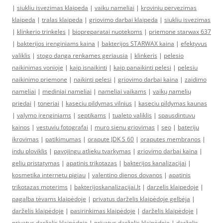
|
siukliu isvezimas klaipeda
|
vaiku nameliai
|
kroviniu pervezimas
klaipeda
|
tralas klaipeda
|
griovimo darbai klaipeda
|
siukliu isvezimas
|
klinkerio trinkeles
|
biopreparatai nuotekoms
|
priemone starwax 637
|
bakterijos irenginiams kaina
|
bakterijos STARWAX kaina
|
efektyvus
valiklis
|
stogo danga renkames geriausia
|
klinkeris
|
pelesio
naikinimas vonioje
|
kaip isnaikinti
|
kaip panaikinti pelesi
|
pelesiu
naikinimo priemone
|
naikinti pelesi
|
griovimo darbai kaina
|
zaidimo
nameliai
|
mediniai nameliai
|
nameliai vaikams
|
vaikų namelių
priedai
|
toneriai
|
kaseciu pildymas vilnius
|
kaseciu pildymas kaunas
|
valymo įrenginiams
|
septikams
|
tualeto valiklis
|
spausdintuvu
kainos
|
vestuviu fotografai
|
muro sienu griovimas
|
seo
|
bateriju
ikrovimas
|
patikimumas
|
orapute JDK S 60
|
oraputes membranos
|
indu ploviklis
|
pavojingu atlieku tvarkymas
|
griovimo darbai kaina
|
geliu pristatymas
|
apatinis trikotazas
|
bakterijos kanalizacijai
|
kosmetika internetu pigiau
|
valentino dienos dovanos
|
apatinis
trikotazas moterims
|
bakterijoskanalizacijai.lt
|
darzelis klaipedoje
|
pagalba tėvams klaipėdoje
|
privatus darželis klaipėdoje gelbėja
|
darželis klaipėdoje
|
pasirinkimas klaipėdoje
|
darželis klaipėdoje
|
privatus darželis klaipėdoje
|
privatus darželis klaipėdoje
|
darželis