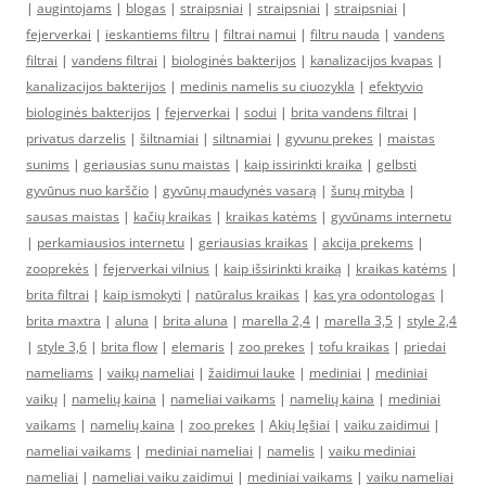
|
augintojams
|
blogas
|
straipsniai
|
straipsniai
|
straipsniai
|
fejerverkai
|
ieskantiems filtru
|
filtrai namui
|
filtru nauda
|
vandens
filtrai
|
vandens filtrai
|
biologinės bakterijos
|
kanalizacijos kvapas
|
kanalizacijos bakterijos
|
medinis namelis su ciuozykla
|
efektyvio
biologinės bakterijos
|
fejerverkai
|
sodui
|
brita vandens filtrai
|
privatus darzelis
|
šiltnamiai
|
siltnamiai
|
gyvunu prekes
|
maistas
sunims
|
geriausias sunu maistas
|
kaip issirinkti kraika
|
gelbsti
gyvūnus nuo karščio
|
gyvūnų maudynės vasarą
|
šunų mityba
|
sausas maistas
|
kačių kraikas
|
kraikas katėms
|
gyvūnams internetu
|
perkamiausios internetu
|
geriausias kraikas
|
akcija prekems
|
zooprekės
|
fejerverkai vilnius
|
kaip išsirinkti kraiką
|
kraikas katėms
|
brita filtrai
|
kaip ismokyti
|
natūralus kraikas
|
kas yra odontologas
|
brita maxtra
|
aluna
|
brita aluna
|
marella 2,4
|
marella 3,5
|
style 2,4
|
style 3,6
|
brita flow
|
elemaris
|
zoo prekes
|
tofu kraikas
|
priedai
nameliams
|
vaikų nameliai
|
žaidimui lauke
|
mediniai
|
mediniai
vaikų
|
namelių kaina
|
nameliai vaikams
|
namelių kaina
|
mediniai
vaikams
|
namelių kaina
|
zoo prekes
|
Akių lęšiai
|
vaiku zaidimui
|
nameliai vaikams
|
mediniai nameliai
|
namelis
|
vaiku mediniai
nameliai
|
nameliai vaiku zaidimui
|
mediniai vaikams
|
vaiku nameliai