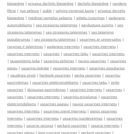
klaipėdoje
|
privatus darželis klaipėdoje
|
darželis klaipėdoje
|
vandens
filtrai
|
nuo pelesio
|
aukle
|
valymo irenginiai kaina
|
privatus darzelis
klaipedoje
|
mediniai nameliai vaikams
|
atlieku isvezimas
|
padangos
automobiliams
|
seo straipsniu talpinimas
|
parduotuve sunims
|
seo
straipsniu talpinimas
|
seo straipsniu talpinimas
|
seo talpinimo
populiarumas
|
seo straipsniu talpinimas
|
vasarines ar universalios
|
rasymas ir talpinimas
|
padangos internetu
|
vasarines internetu
|
vasarines internetu
|
vasarines
|
vasarines laiku
|
vasarines internetu
|
taupantiems laika
|
vasariniu pirkimas
|
naujos vasarines
|
vasarines
pigiau
|
vasariniu kokybe
|
vasarines internetu
|
vasarines populiarios
|
naudinga zinoti
|
hankook vasarines
|
perka vasarines
|
vasariniu
pasirinkimas
|
vasarines elektromobiliams
|
vasarines laiku
|
pirkti
vasarines
|
diziausias pasirinkimas
|
vasarines internetu
|
vasarines
|
vasarines
|
vasarines internetu
|
vasariniu privalumai
|
vasarines
elektromobiliams
|
vasarines pagiau
|
naujos vasarines internetu
|
vasarines internetu
|
vasarines isigyti internetu
|
pigios vasarines
internetu
|
vasarines internetu
|
vasariniu nusidevejimas
|
vasarines
internetu
|
vasaros sezonui
|
perkant vasarines
|
vasarai internetu
|
vasarines pigiau
|
kaip susirasti vasarines
|
perkant vasarines
|