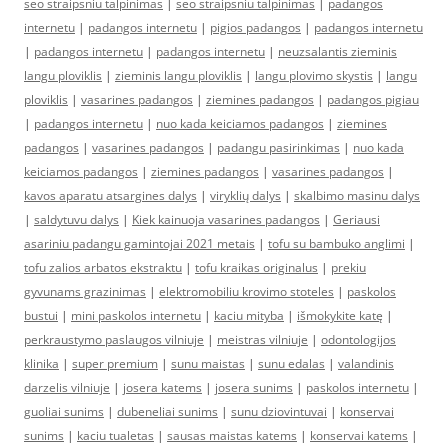
seo straipsniu talpinimas
|
seo straipsniu talpinimas
|
padangos
internetu
|
padangos internetu
|
pigios padangos
|
padangos internetu
|
padangos internetu
|
padangos internetu
|
neuzsalantis zieminis
langu ploviklis
|
zieminis langu ploviklis
|
langu plovimo skystis
|
langu
ploviklis
|
vasarines padangos
|
ziemines padangos
|
padangos pigiau
|
padangos internetu
|
nuo kada keiciamos padangos
|
ziemines
padangos
|
vasarines padangos
|
padangu pasirinkimas
|
nuo kada
keiciamos padangos
|
ziemines padangos
|
vasarines padangos
|
kavos aparatu atsargines dalys
|
viryklių dalys
|
skalbimo masinu dalys
|
saldytuvu dalys
|
Kiek kainuoja vasarines padangos
|
Geriausi
asariniu padangu gamintojai 2021 metais
|
tofu su bambuko anglimi
|
tofu zalios arbatos ekstraktu
|
tofu kraikas originalus
|
prekiu
gyvunams grazinimas
|
elektromobiliu krovimo stoteles
|
paskolos
bustui
|
mini paskolos internetu
|
kaciu mityba
|
išmokykite katę
|
perkraustymo paslaugos vilniuje
|
meistras vilniuje
|
odontologijos
klinika
|
super premium
|
sunu maistas
|
sunu edalas
|
valandinis
darzelis vilniuje
|
josera katems
|
josera sunims
|
paskolos internetu
|
guoliai sunims
|
dubeneliai sunims
|
sunu dziovintuvai
|
konservai
sunims
|
kaciu tualetas
|
sausas maistas katems
|
konservai katems
|