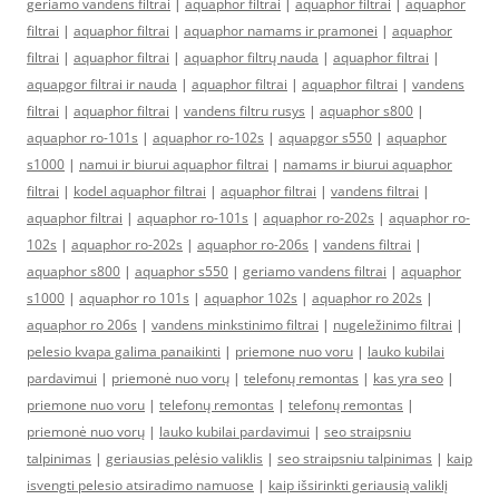
geriamo vandens filtrai
|
aquaphor filtrai
|
aquaphor filtrai
|
aquaphor
filtrai
|
aquaphor filtrai
|
aquaphor namams ir pramonei
|
aquaphor
filtrai
|
aquaphor filtrai
|
aquaphor filtrų nauda
|
aquaphor filtrai
|
aquapgor filtrai ir nauda
|
aquaphor filtrai
|
aquaphor filtrai
|
vandens
filtrai
|
aquaphor filtrai
|
vandens filtru rusys
|
aquaphor s800
|
aquaphor ro-101s
|
aquaphor ro-102s
|
aquapgor s550
|
aquaphor
s1000
|
namui ir biurui aquaphor filtrai
|
namams ir biurui aquaphor
filtrai
|
kodel aquaphor filtrai
|
aquaphor filtrai
|
vandens filtrai
|
aquaphor filtrai
|
aquaphor ro-101s
|
aquaphor ro-202s
|
aquaphor ro-
102s
|
aquaphor ro-202s
|
aquaphor ro-206s
|
vandens filtrai
|
aquaphor s800
|
aquaphor s550
|
geriamo vandens filtrai
|
aquaphor
s1000
|
aquaphor ro 101s
|
aquaphor 102s
|
aquaphor ro 202s
|
aquaphor ro 206s
|
vandens minkstinimo filtrai
|
nugeležinimo filtrai
|
pelesio kvapa galima panaikinti
|
priemone nuo voru
|
lauko kubilai
pardavimui
|
priemonė nuo vorų
|
telefonų remontas
|
kas yra seo
|
priemone nuo voru
|
telefonų remontas
|
telefonų remontas
|
priemonė nuo vorų
|
lauko kubilai pardavimui
|
seo straipsniu
talpinimas
|
geriausias pelėsio valiklis
|
seo straipsniu talpinimas
|
kaip
isvengti pelesio atsiradimo namuose
|
kaip išsirinkti geriausią valiklį