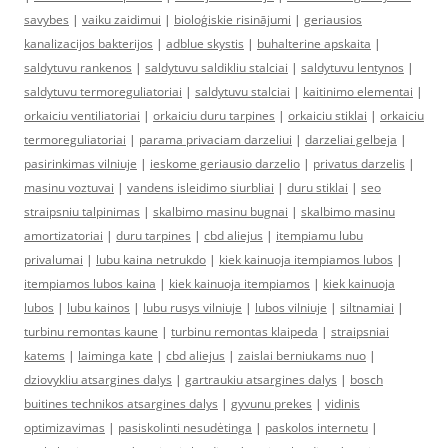
savybes
|
vaiku zaidimui
|
bioloģiskie risinājumi
|
geriausios
kanalizacijos bakterijos
|
adblue skystis
|
buhalterine apskaita
|
saldytuvu rankenos
|
saldytuvu saldikliu stalciai
|
saldytuvu lentynos
|
saldytuvu termoreguliatoriai
|
saldytuvu stalciai
|
kaitinimo elementai
|
orkaiciu ventiliatoriai
|
orkaiciu duru tarpines
|
orkaiciu stiklai
|
orkaiciu
termoreguliatoriai
|
parama privaciam darzeliui
|
darzeliai gelbeja
|
pasirinkimas vilniuje
|
ieskome geriausio darzelio
|
privatus darzelis
|
masinu voztuvai
|
vandens isleidimo siurbliai
|
duru stiklai
|
seo
straipsniu talpinimas
|
skalbimo masinu bugnai
|
skalbimo masinu
amortizatoriai
|
duru tarpines
|
cbd aliejus
|
itempiamu lubu
privalumai
|
lubu kaina netrukdo
|
kiek kainuoja itempiamos lubos
|
itempiamos lubos kaina
|
kiek kainuoja itempiamos
|
kiek kainuoja
lubos
|
lubu kainos
|
lubu rusys vilniuje
|
lubos vilniuje
|
siltnamiai
|
turbinu remontas kaune
|
turbinu remontas klaipeda
|
straipsniai
katems
|
laiminga kate
|
cbd aliejus
|
zaislai berniukams nuo
|
dziovykliu atsargines dalys
|
gartraukiu atsargines dalys
|
bosch
buitines technikos atsargines dalys
|
gyvunu prekes
|
vidinis
optimizavimas
|
pasiskolinti nesudėtinga
|
paskolos internetu
|