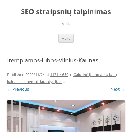
Skip
to
SEO straipsnių talpinimas
content
cytai.lt
Menu
Itempiamos-lubos-Vilnius-Kaunas
Published
2022/11/24
at
1171 × 650
in
Galutinė įtempiamų lubų
kaina – elementai darantys įtaką
.
← Previous
Next →