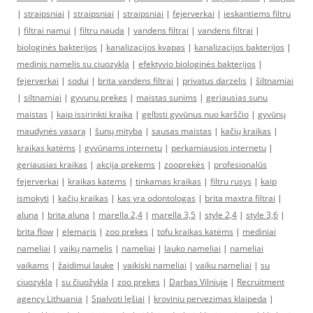
|
straipsniai
|
straipsniai
|
straipsniai
|
fejerverkai
|
ieskantiems filtru
|
filtrai namui
|
filtru nauda
|
vandens filtrai
|
vandens filtrai
|
biologinės bakterijos
|
kanalizacijos kvapas
|
kanalizacijos bakterijos
|
medinis namelis su ciuozykla
|
efektyvio biologinės bakterijos
|
fejerverkai
|
sodui
|
brita vandens filtrai
|
privatus darzelis
|
šiltnamiai
|
siltnamiai
|
gyvunu prekes
|
maistas sunims
|
geriausias sunu
maistas
|
kaip issirinkti kraika
|
gelbsti gyvūnus nuo karščio
|
gyvūnų
maudynės vasarą
|
šunų mityba
|
sausas maistas
|
kačių kraikas
|
kraikas katėms
|
gyvūnams internetu
|
perkamiausios internetu
|
geriausias kraikas
|
akcija prekems
|
zooprekės
|
profesionalūs
fejerverkai
|
kraikas katems
|
tinkamas kraikas
|
filtru rusys
|
kaip
ismokyti
|
kačių kraikas
|
kas yra odontologas
|
brita maxtra filtrai
|
aluna
|
brita aluna
|
marella 2,4
|
marella 3,5
|
style 2,4
|
style 3,6
|
brita flow
|
elemaris
|
zoo prekes
|
tofu kraikas katėms
|
mediniai
nameliai
|
vaikų namelis
|
nameliai
|
lauko nameliai
|
nameliai
vaikams
|
žaidimui lauke
|
vaikiski nameliai
|
vaiku nameliai
|
su
ciuozykla
|
su čiuožykla
|
zoo prekes
|
Darbas Vilniuje
|
Recruitment
agency Lithuania
|
Spalvoti lęšiai
|
kroviniu pervezimas klaipeda
|