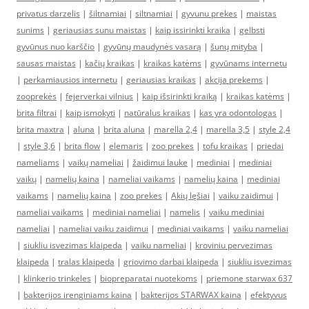
privatus darzelis
|
šiltnamiai
|
siltnamiai
|
gyvunu prekes
|
maistas
sunims
|
geriausias sunu maistas
|
kaip issirinkti kraika
|
gelbsti
gyvūnus nuo karščio
|
gyvūnų maudynės vasarą
|
šunų mityba
|
sausas maistas
|
kačių kraikas
|
kraikas katėms
|
gyvūnams internetu
|
perkamiausios internetu
|
geriausias kraikas
|
akcija prekems
|
zooprekės
|
fejerverkai vilnius
|
kaip išsirinkti kraiką
|
kraikas katėms
|
brita filtrai
|
kaip ismokyti
|
natūralus kraikas
|
kas yra odontologas
|
brita maxtra
|
aluna
|
brita aluna
|
marella 2,4
|
marella 3,5
|
style 2,4
|
style 3,6
|
brita flow
|
elemaris
|
zoo prekes
|
tofu kraikas
|
priedai
nameliams
|
vaikų nameliai
|
žaidimui lauke
|
mediniai
|
mediniai
vaikų
|
namelių kaina
|
nameliai vaikams
|
namelių kaina
|
mediniai
vaikams
|
namelių kaina
|
zoo prekes
|
Akių lęšiai
|
vaiku zaidimui
|
nameliai vaikams
|
mediniai nameliai
|
namelis
|
vaiku mediniai
nameliai
|
nameliai vaiku zaidimui
|
mediniai vaikams
|
vaiku nameliai
|
siukliu isvezimas klaipeda
|
vaiku nameliai
|
kroviniu pervezimas
klaipeda
|
tralas klaipeda
|
griovimo darbai klaipeda
|
siukliu isvezimas
|
klinkerio trinkeles
|
biopreparatai nuotekoms
|
priemone starwax 637
|
bakterijos irenginiams kaina
|
bakterijos STARWAX kaina
|
efektyvus