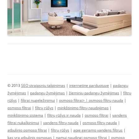
© 2013
SEO straipsniu talpinimas
|
internetine parduotuve
|
padangų
žymėjimas
|
padangų žymėjimas
|
žieminių padangų žymėjimas
|
filtrų
rūšys
|
filtrai nugeležinimui
|
osmoso filtrai> |
osmoso filtrų nauda
|
osmoso filtrai
|
filtrų rūšys
|
minkštinimo filtrų naudojimas
|
minkštinimo sistema
|
filtrų rūšys ir nauda
|
osmoso filtrai
|
vandens
filtrai nukalkinimui
|
vandens filtrų nauda
|
osmoso filtrų nauda
|
atbulinio osmoso filtrai
|
filtrų rūšys
|
apie geriamo vandens filtrus
|
kas yra atbulinis osmosas
|
namui naudingi osmoso filtrai
|
osmoso