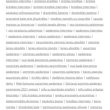
paskolos internetu
|
greitasis kreditas
|
greitas kreditas
|
greitas
kreditas internetu
|
greitieji kreditai internetu
|
kreditas internetu
|
paskolos refinansavimas
|
draskykles katems
|
draskykles katems
|
pripratinti kate prie draskykles
|
medinis namelis su ciuozykla
|
sausas
maistas ar konservai
|
isvalyti tepalo demes
|
seo straipsniu talpinimas
|
seo straipsniu talpinimas
|
padangos internetu
|
padangos internetu
|
padangos internetu
|
pigios padangos
|
padangos internetu
|
padangos internetu
|
neuzsalantis zieminis langu ploviklis
|
zieminis
langu ploviklis
|
langu plovimo skystis
|
langu ploviklis
|
vasarines
padangos
|
ziemines padangos
|
padangos pigiau
|
padangos
internetu
|
nuo kada keiciamos padangos
|
ziemines padangos
|
vasarines padangos
|
padangu pasirinkimas
|
nuo kada keiciamos
padangos
|
ziemines padangos
|
vasarines padangos
|
kavos aparatu
atsargines dalys
|
viryklių dalys
|
skalbimo masinu dalys
|
saldytuvu
dalys
|
Kiek kainuoja vasarines padangos
|
Geriausi asariniu padangu
gamintojai 2021 metais
|
tofu su bambuko anglimi
|
tofu zalios arbatos
ekstraktu
|
tofu kraikas originalus
|
prekiu gyvunams grazinimas
|
elektromobiliu ikrovimui
|
paskolos bustui
|
kreditas internetu
|
kaciu
mityba
|
išmokykite katę
|
perkraustymo paslaugos vilniuje
|
meistras