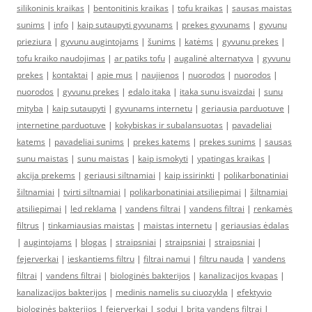
silikoninis kraikas
|
bentonitinis kraikas
|
tofu kraikas
|
sausas maistas
sunims
|
info
|
kaip sutaupyti gyvunams
|
prekes gyvunams
|
gyvunu
prieziura
|
gyvunu augintojams
|
šunims
|
katėms
|
gyvunu prekes
|
tofu kraiko naudojimas
|
ar patiks tofu
|
augalinė alternatyva
|
gyvunu
prekes
|
kontaktai
|
apie mus
|
naujienos
|
nuorodos
|
nuorodos
|
nuorodos
|
gyvunu prekes
|
edalo itaka
|
itaka sunu isvaizdai
|
sunu
mityba
|
kaip sutaupyti
|
gyvunams internetu
|
geriausia parduotuve
|
internetine parduotuve
|
kokybiskas ir subalansuotas
|
pavadeliai
katems
|
pavadeliai sunims
|
prekes katems
|
prekes sunims
|
sausas
sunu maistas
|
sunu maistas
|
kaip ismokyti
|
ypatingas kraikas
|
akcija prekems
|
geriausi siltnamiai
|
kaip issirinkti
|
polikarbonatiniai
šiltnamiai
|
tvirti siltnamiai
|
polikarbonatiniai atsiliepimai
|
šiltnamiai
atsiliepimai
|
led reklama
|
vandens filtrai
|
vandens filtrai
|
renkamės
filtrus
|
tinkamiausias maistas
|
maistas internetu
|
geriausias ėdalas
|
augintojams
|
blogas
|
straipsniai
|
straipsniai
|
straipsniai
|
fejerverkai
|
ieskantiems filtru
|
filtrai namui
|
filtru nauda
|
vandens
filtrai
|
vandens filtrai
|
biologinės bakterijos
|
kanalizacijos kvapas
|
kanalizacijos bakterijos
|
medinis namelis su ciuozykla
|
efektyvio
biologinės bakterijos
|
fejerverkai
|
sodui
|
brita vandens filtrai
|