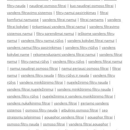
filtrų nauda
|
naudingi osmoso filtrai
|
kuo naudingi osmoso filtrai
|
vandens filtravimo sistemos
|
filtrų namui pasirinkimas
|
filtrai
komfortui namuose
|
vandens filtrai namui
|
filtrai namams
|
vandens
filtrai kokybei
|
tinkamiausi vandens filtrai namui
|
vandens filtravimo
sistemos namui
|
filtrų sprendimai namui
|
ieškome vandens filtrų
namui
|
vandens filtrų namui rūšys
|
vandens kokybei filtrai namui
|
vandens namui filtrų pasirinkimas
|
vandens filtrų rtūšys
|
vandens
kokybei name
|
rekomenduojami vandens filtrai namui
|
vandens filtrai
namui
|
filtrų namui rūšys
|
vandens filtrų rūšys
|
vandens filtrai namui
|
namui naudingi osmoso filtrai
|
namui geriausi osmoso filtrai
|
filtrai
namui
|
vandens filtrų nauda
|
filtrų rūšys ir nauda
|
vandens filtrų
rūšys
|
vandens minkštinimo filtrai
|
nugeležinimo filtrų nauda
|
vandens filtrai nugeležinimui
|
vandens minkštinimo filtrų nauda
|
vandens filtrų rūšys
|
nugeležinimo ir vandens monkštinimo filtrai
|
vandens nukalkinimo filtrai
|
vandens filtrai
|
geriamo vandens
sistemos
|
osmoso filtrų nauda
|
atbulinio osmoso filtrai
|
seo
straipsniu talpinimas
|
aquaphor vandens filtrai
|
aquaphor filtrai
|
osmoso filtrų nauda
|
osmoso filtrai
|
vandens filtrai aquaphor
|