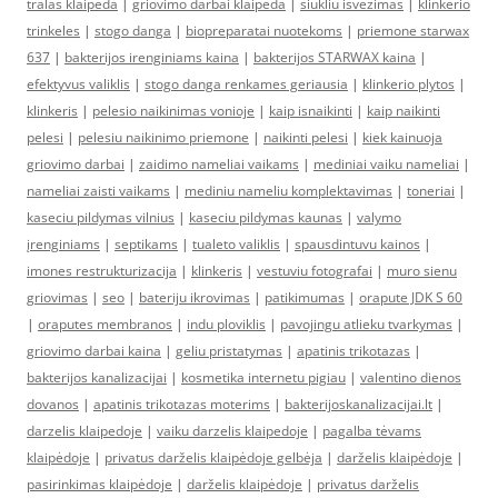
tralas klaipeda
|
griovimo darbai klaipeda
|
siukliu isvezimas
|
klinkerio
trinkeles
|
stogo danga
|
biopreparatai nuotekoms
|
priemone starwax
637
|
bakterijos irenginiams kaina
|
bakterijos STARWAX kaina
|
efektyvus valiklis
|
stogo danga renkames geriausia
|
klinkerio plytos
|
klinkeris
|
pelesio naikinimas vonioje
|
kaip isnaikinti
|
kaip naikinti
pelesi
|
pelesiu naikinimo priemone
|
naikinti pelesi
|
kiek kainuoja
griovimo darbai
|
zaidimo nameliai vaikams
|
mediniai vaiku nameliai
|
nameliai zaisti vaikams
|
mediniu nameliu komplektavimas
|
toneriai
|
kaseciu pildymas vilnius
|
kaseciu pildymas kaunas
|
valymo
įrenginiams
|
septikams
|
tualeto valiklis
|
spausdintuvu kainos
|
imones restrukturizacija
|
klinkeris
|
vestuviu fotografai
|
muro sienu
griovimas
|
seo
|
bateriju ikrovimas
|
patikimumas
|
orapute JDK S 60
|
oraputes membranos
|
indu ploviklis
|
pavojingu atlieku tvarkymas
|
griovimo darbai kaina
|
geliu pristatymas
|
apatinis trikotazas
|
bakterijos kanalizacijai
|
kosmetika internetu pigiau
|
valentino dienos
dovanos
|
apatinis trikotazas moterims
|
bakterijoskanalizacijai.lt
|
darzelis klaipedoje
|
vaiku darzelis klaipedoje
|
pagalba tėvams
klaipėdoje
|
privatus darželis klaipėdoje gelbėja
|
darželis klaipėdoje
|
pasirinkimas klaipėdoje
|
darželis klaipėdoje
|
privatus darželis