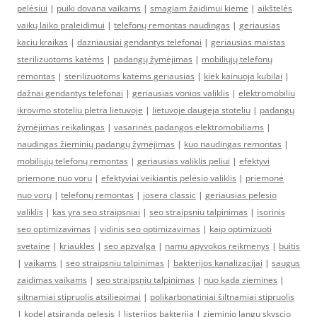
pelėsiui
|
puiki dovana vaikams
|
smagiam žaidimui kieme
|
aikštelės
vaikų laiko praleidimui
|
telefonų remontas naudingas
|
geriausias
kaciu kraikas
|
dazniausiai gendantys telefonai
|
geriausias maistas
sterilizuotoms katėms
|
padangų žymėjimas
|
mobiliųjų telefonų
remontas
|
sterilizuotoms katėms geriausias
|
kiek kainuoja kubilai
|
dažnai gendantys telefonai
|
geriausias vonios valiklis
|
elektromobiliu
ikrovimo stoteliu pletra lietuvoje
|
lietuvoje daugeja stoteliu
|
padangų
žymėjimas reikalingas
|
vasarinės padangos elektromobiliams
|
naudingas žieminių padangų žymėjimas
|
kuo naudingas remontas
|
mobiliųjų telefonų remontas
|
geriausias valiklis peliui
|
efektyvi
priemone nuo voru
|
efektyviai veikiantis pelėsio valiklis
|
priemonė
nuo vorų
|
telefonų remontas
|
josera classic
|
geriausias pelesio
valiklis
|
kas yra seo straipsniai
|
seo straipsniu talpinimas
|
isorinis
seo optimizavimas
|
vidinis seo optimizavimas
|
kaip optimizuoti
svetaine
|
kriaukles
|
seo apzvalga
|
namu apyvokos reikmenys
|
buitis
|
vaikams
|
seo straipsniu talpinimas
|
bakterijos kanalizacijai
|
saugus
zaidimas vaikams
|
seo straipsniu talpinimas
|
nuo kada ziemines
|
siltnamiai stipruolis atsiliepimai
|
polikarbonatiniai šiltnamiai stipruolis
|
kodel atsiranda pelesis
|
listerijos bakterija
|
zieminio langu skyscio