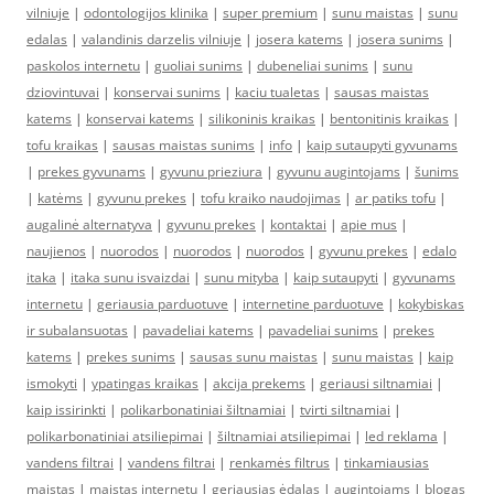
vilniuje
|
odontologijos klinika
|
super premium
|
sunu maistas
|
sunu
edalas
|
valandinis darzelis vilniuje
|
josera katems
|
josera sunims
|
paskolos internetu
|
guoliai sunims
|
dubeneliai sunims
|
sunu
dziovintuvai
|
konservai sunims
|
kaciu tualetas
|
sausas maistas
katems
|
konservai katems
|
silikoninis kraikas
|
bentonitinis kraikas
|
tofu kraikas
|
sausas maistas sunims
|
info
|
kaip sutaupyti gyvunams
|
prekes gyvunams
|
gyvunu prieziura
|
gyvunu augintojams
|
šunims
|
katėms
|
gyvunu prekes
|
tofu kraiko naudojimas
|
ar patiks tofu
|
augalinė alternatyva
|
gyvunu prekes
|
kontaktai
|
apie mus
|
naujienos
|
nuorodos
|
nuorodos
|
nuorodos
|
gyvunu prekes
|
edalo
itaka
|
itaka sunu isvaizdai
|
sunu mityba
|
kaip sutaupyti
|
gyvunams
internetu
|
geriausia parduotuve
|
internetine parduotuve
|
kokybiskas
ir subalansuotas
|
pavadeliai katems
|
pavadeliai sunims
|
prekes
katems
|
prekes sunims
|
sausas sunu maistas
|
sunu maistas
|
kaip
ismokyti
|
ypatingas kraikas
|
akcija prekems
|
geriausi siltnamiai
|
kaip issirinkti
|
polikarbonatiniai šiltnamiai
|
tvirti siltnamiai
|
polikarbonatiniai atsiliepimai
|
šiltnamiai atsiliepimai
|
led reklama
|
vandens filtrai
|
vandens filtrai
|
renkamės filtrus
|
tinkamiausias
maistas
|
maistas internetu
|
geriausias ėdalas
|
augintojams
|
blogas