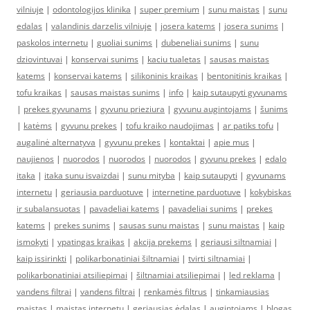
vilniuje
|
odontologijos klinika
|
super premium
|
sunu maistas
|
sunu
edalas
|
valandinis darzelis vilniuje
|
josera katems
|
josera sunims
|
paskolos internetu
|
guoliai sunims
|
dubeneliai sunims
|
sunu
dziovintuvai
|
konservai sunims
|
kaciu tualetas
|
sausas maistas
katems
|
konservai katems
|
silikoninis kraikas
|
bentonitinis kraikas
|
tofu kraikas
|
sausas maistas sunims
|
info
|
kaip sutaupyti gyvunams
|
prekes gyvunams
|
gyvunu prieziura
|
gyvunu augintojams
|
šunims
|
katėms
|
gyvunu prekes
|
tofu kraiko naudojimas
|
ar patiks tofu
|
augalinė alternatyva
|
gyvunu prekes
|
kontaktai
|
apie mus
|
naujienos
|
nuorodos
|
nuorodos
|
nuorodos
|
gyvunu prekes
|
edalo
itaka
|
itaka sunu isvaizdai
|
sunu mityba
|
kaip sutaupyti
|
gyvunams
internetu
|
geriausia parduotuve
|
internetine parduotuve
|
kokybiskas
ir subalansuotas
|
pavadeliai katems
|
pavadeliai sunims
|
prekes
katems
|
prekes sunims
|
sausas sunu maistas
|
sunu maistas
|
kaip
ismokyti
|
ypatingas kraikas
|
akcija prekems
|
geriausi siltnamiai
|
kaip issirinkti
|
polikarbonatiniai šiltnamiai
|
tvirti siltnamiai
|
polikarbonatiniai atsiliepimai
|
šiltnamiai atsiliepimai
|
led reklama
|
vandens filtrai
|
vandens filtrai
|
renkamės filtrus
|
tinkamiausias
maistas
|
maistas internetu
|
geriausias ėdalas
|
augintojams
|
blogas