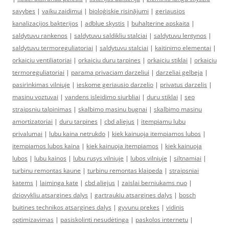
savybes
|
vaiku zaidimui
|
bioloģiskie risinājumi
|
geriausios
kanalizacijos bakterijos
|
adblue skystis
|
buhalterine apskaita
|
saldytuvu rankenos
|
saldytuvu saldikliu stalciai
|
saldytuvu lentynos
|
saldytuvu termoreguliatoriai
|
saldytuvu stalciai
|
kaitinimo elementai
|
orkaiciu ventiliatoriai
|
orkaiciu duru tarpines
|
orkaiciu stiklai
|
orkaiciu
termoreguliatoriai
|
parama privaciam darzeliui
|
darzeliai gelbeja
|
pasirinkimas vilniuje
|
ieskome geriausio darzelio
|
privatus darzelis
|
masinu voztuvai
|
vandens isleidimo siurbliai
|
duru stiklai
|
seo
straipsniu talpinimas
|
skalbimo masinu bugnai
|
skalbimo masinu
amortizatoriai
|
duru tarpines
|
cbd aliejus
|
itempiamu lubu
privalumai
|
lubu kaina netrukdo
|
kiek kainuoja itempiamos lubos
|
itempiamos lubos kaina
|
kiek kainuoja itempiamos
|
kiek kainuoja
lubos
|
lubu kainos
|
lubu rusys vilniuje
|
lubos vilniuje
|
siltnamiai
|
turbinu remontas kaune
|
turbinu remontas klaipeda
|
straipsniai
katems
|
laiminga kate
|
cbd aliejus
|
zaislai berniukams nuo
|
dziovykliu atsargines dalys
|
gartraukiu atsargines dalys
|
bosch
buitines technikos atsargines dalys
|
gyvunu prekes
|
vidinis
optimizavimas
|
pasiskolinti nesudėtinga
|
paskolos internetu
|