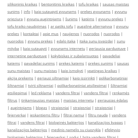
silikoninis kraikas
|
bentonitinis kraikas
|
tofu kraikas
|
sausas maistas
sunims
|
info
|
kaip sutaupyti gyvunams
|
prekes gyvunams
|
gyvunu
prieziura
|
gyvunu augintojams
|
šunims
|
katėms
|
gyvunu prekes
|
tofu kraiko naudojimas
|
ar patiks tofu
|
augalinė alternatyva
|
gyvunu
prekes
|
kontaktai
|
apie mus
|
naujienos
|
nuorodos
|
nuorodos
|
nuorodos
|
gyvunu prekes
|
edalo itaka
|
itaka sunu isvaizdai
|
sunu
mityba
|
kaip sutaupyti
|
gyvunams internetu
|
geriausia parduotuve
|
internetine parduotuve
|
kokybiskas ir subalansuotas
|
pavadeliai
katems
|
pavadeliai sunims
|
prekes katems
|
prekes sunims
|
sausas
sunu maistas
|
sunu maistas
|
kaip ismokyti
|
ypatingas kraikas
|
akcija prekems
|
geriausi siltnamiai
|
kaip issirinkti
|
polikarbonatiniai
šiltnamiai
|
tvirti siltnamiai
|
polikarbonatiniai atsiliepimai
|
šiltnamiai
atsiliepimai
|
led reklama
|
vandens filtrai
|
vandens filtrai
|
renkamės
filtrus
|
tinkamiausias maistas
|
maistas internetu
|
geriausias ėdalas
|
augintojams
|
blogas
|
straipsniai
|
straipsniai
|
straipsniai
|
fejerverkai
|
ieskantiems filtru
|
filtrai namui
|
filtru nauda
|
vandens
filtrai
|
vandens filtrai
|
biologinės bakterijos
|
kanalizacijos kvapas
|
kanalizacijos bakterijos
|
medinis namelis su ciuozykla
|
efektyvio
biologinės bakterijos
|
fejerverkai
|
sodui
|
brita vandens filtrai
|