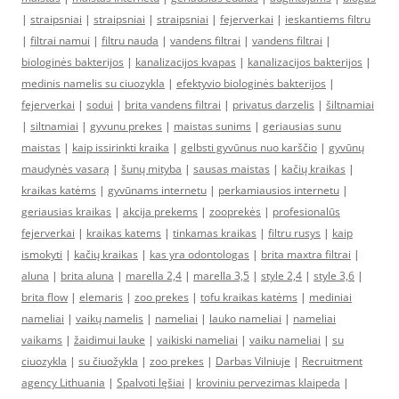
|
straipsniai
|
straipsniai
|
straipsniai
|
fejerverkai
|
ieskantiems filtru
|
filtrai namui
|
filtru nauda
|
vandens filtrai
|
vandens filtrai
|
biologinės bakterijos
|
kanalizacijos kvapas
|
kanalizacijos bakterijos
|
medinis namelis su ciuozykla
|
efektyvio biologinės bakterijos
|
fejerverkai
|
sodui
|
brita vandens filtrai
|
privatus darzelis
|
šiltnamiai
|
siltnamiai
|
gyvunu prekes
|
maistas sunims
|
geriausias sunu
maistas
|
kaip issirinkti kraika
|
gelbsti gyvūnus nuo karščio
|
gyvūnų
maudynės vasarą
|
šunų mityba
|
sausas maistas
|
kačių kraikas
|
kraikas katėms
|
gyvūnams internetu
|
perkamiausios internetu
|
geriausias kraikas
|
akcija prekems
|
zooprekės
|
profesionalūs
fejerverkai
|
kraikas katems
|
tinkamas kraikas
|
filtru rusys
|
kaip
ismokyti
|
kačių kraikas
|
kas yra odontologas
|
brita maxtra filtrai
|
aluna
|
brita aluna
|
marella 2,4
|
marella 3,5
|
style 2,4
|
style 3,6
|
brita flow
|
elemaris
|
zoo prekes
|
tofu kraikas katėms
|
mediniai
nameliai
|
vaikų namelis
|
nameliai
|
lauko nameliai
|
nameliai
vaikams
|
žaidimui lauke
|
vaikiski nameliai
|
vaiku nameliai
|
su
ciuozykla
|
su čiuožykla
|
zoo prekes
|
Darbas Vilniuje
|
Recruitment
agency Lithuania
|
Spalvoti lęšiai
|
kroviniu pervezimas klaipeda
|