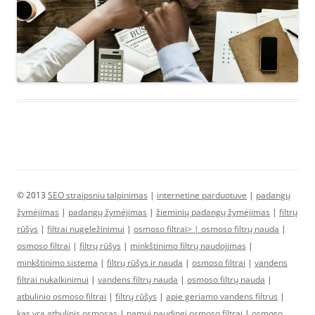
© 2013
SEO straipsniu talpinimas
|
internetine parduotuve
|
padangų
žymėjimas
|
padangų žymėjimas
|
žieminių padangų žymėjimas
|
filtrų
rūšys
|
filtrai nugeležinimui
|
osmoso filtrai> |
osmoso filtrų nauda
|
osmoso filtrai
|
filtrų rūšys
|
minkštinimo filtrų naudojimas
|
minkštinimo sistema
|
filtrų rūšys ir nauda
|
osmoso filtrai
|
vandens
filtrai nukalkinimui
|
vandens filtrų nauda
|
osmoso filtrų nauda
|
atbulinio osmoso filtrai
|
filtrų rūšys
|
apie geriamo vandens filtrus
|
kas yra atbulinis osmosas
|
namui naudingi osmoso filtrai
|
osmoso