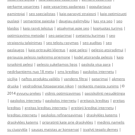
perkame vasarines
|
apie vasarines padangas
|
populiariausi
gamintojai
|
seo specialistas
|
kaip parasyti straipsni
|
kaip optimizuoti
puslapi
|
semantine paieska
|
daugiau galimybiu
|
kas yra seo
|
seo
klaidos
|
kaip rasyti tekstus
|
atsakymai apie seo
|
kopijuotas turinys
|
optimizavimo metodai
|
seo patarimai
|
svetainiu kurimas
|
seo
straipsniu talpinimas
|
seo tekstu rasymas
|
seo auditas
|
seo
paslaugos
|
kaip pritraukti klientus
|
apie pelesi
|
pelesio atsiradimui
|
geriausia pelesio naikinimo priemone
|
kodel atsiranda pelesis
|
kaip
isnaikinti pelesi
|
pelesio sukeliamos ligos
|
paskola visa para
|
nedirbantiems nuo 18 metu
|
sms kreditas
|
paskolos internetu
|
sicilija
|
naftos produktu valiklis
|
vandens filtrai
|
patarimai
|
akmens
druska
|
veidrodiniai fotoaparatai nikon
|
renkantis maista sunims
|©
2014
gyvunu prekes
|
vidinis optimizavimas
|
pasiskolinti nesudėtinga
|
paskolos internetu
|
paskolos internetu
|
greitasis kreditas
|
greitas
kreditas
|
greitas kreditas internetu
|
greitieji kreditai internetu
|
kreditas internetu
|
paskolos refinansavimas
|
draskykles katems
|
draskykles katems
|
pripratinti kate prie draskykles
|
medinis namelis
su ciuozykla
|
sausas maistas ar konservai
|
isvalyti tepalo demes
|