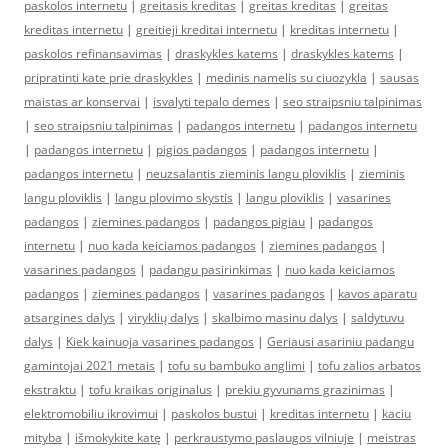
paskolos internetu
|
greitasis kreditas
|
greitas kreditas
|
greitas
kreditas internetu
|
greitieji kreditai internetu
|
kreditas internetu
|
paskolos refinansavimas
|
draskykles katems
|
draskykles katems
|
pripratinti kate prie draskykles
|
medinis namelis su ciuozykla
|
sausas
maistas ar konservai
|
isvalyti tepalo demes
|
seo straipsniu talpinimas
|
seo straipsniu talpinimas
|
padangos internetu
|
padangos internetu
|
padangos internetu
|
pigios padangos
|
padangos internetu
|
padangos internetu
|
neuzsalantis zieminis langu ploviklis
|
zieminis
langu ploviklis
|
langu plovimo skystis
|
langu ploviklis
|
vasarines
padangos
|
ziemines padangos
|
padangos pigiau
|
padangos
internetu
|
nuo kada keiciamos padangos
|
ziemines padangos
|
vasarines padangos
|
padangu pasirinkimas
|
nuo kada keiciamos
padangos
|
ziemines padangos
|
vasarines padangos
|
kavos aparatu
atsargines dalys
|
viryklių dalys
|
skalbimo masinu dalys
|
saldytuvu
dalys
|
Kiek kainuoja vasarines padangos
|
Geriausi asariniu padangu
gamintojai 2021 metais
|
tofu su bambuko anglimi
|
tofu zalios arbatos
ekstraktu
|
tofu kraikas originalus
|
prekiu gyvunams grazinimas
|
elektromobiliu ikrovimui
|
paskolos bustui
|
kreditas internetu
|
kaciu
mityba
|
išmokykite katę
|
perkraustymo paslaugos vilniuje
|
meistras