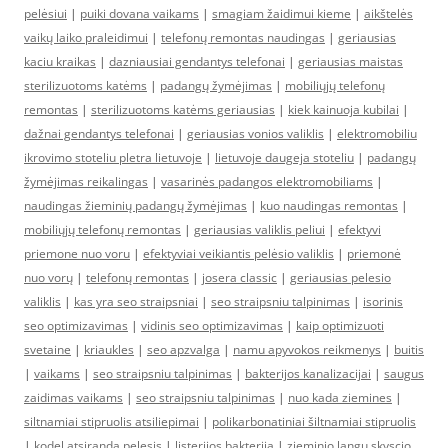
pelėsiui
|
puiki dovana vaikams
|
smagiam žaidimui kieme
|
aikštelės
vaikų laiko praleidimui
|
telefonų remontas naudingas
|
geriausias
kaciu kraikas
|
dazniausiai gendantys telefonai
|
geriausias maistas
sterilizuotoms katėms
|
padangų žymėjimas
|
mobiliųjų telefonų
remontas
|
sterilizuotoms katėms geriausias
|
kiek kainuoja kubilai
|
dažnai gendantys telefonai
|
geriausias vonios valiklis
|
elektromobiliu
ikrovimo stoteliu pletra lietuvoje
|
lietuvoje daugeja stoteliu
|
padangų
žymėjimas reikalingas
|
vasarinės padangos elektromobiliams
|
naudingas žieminių padangų žymėjimas
|
kuo naudingas remontas
|
mobiliųjų telefonų remontas
|
geriausias valiklis peliui
|
efektyvi
priemone nuo voru
|
efektyviai veikiantis pelėsio valiklis
|
priemonė
nuo vorų
|
telefonų remontas
|
josera classic
|
geriausias pelesio
valiklis
|
kas yra seo straipsniai
|
seo straipsniu talpinimas
|
isorinis
seo optimizavimas
|
vidinis seo optimizavimas
|
kaip optimizuoti
svetaine
|
kriaukles
|
seo apzvalga
|
namu apyvokos reikmenys
|
buitis
|
vaikams
|
seo straipsniu talpinimas
|
bakterijos kanalizacijai
|
saugus
zaidimas vaikams
|
seo straipsniu talpinimas
|
nuo kada ziemines
|
siltnamiai stipruolis atsiliepimai
|
polikarbonatiniai šiltnamiai stipruolis
|
kodel atsiranda pelesis
|
listerijos bakterija
|
zieminio langu skyscio