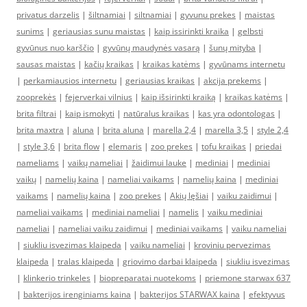
privatus darzelis
|
šiltnamiai
|
siltnamiai
|
gyvunu prekes
|
maistas
sunims
|
geriausias sunu maistas
|
kaip issirinkti kraika
|
gelbsti
gyvūnus nuo karščio
|
gyvūnų maudynės vasarą
|
šunų mityba
|
sausas maistas
|
kačių kraikas
|
kraikas katėms
|
gyvūnams internetu
|
perkamiausios internetu
|
geriausias kraikas
|
akcija prekems
|
zooprekės
|
fejerverkai vilnius
|
kaip išsirinkti kraiką
|
kraikas katėms
|
brita filtrai
|
kaip ismokyti
|
natūralus kraikas
|
kas yra odontologas
|
brita maxtra
|
aluna
|
brita aluna
|
marella 2,4
|
marella 3,5
|
style 2,4
|
style 3,6
|
brita flow
|
elemaris
|
zoo prekes
|
tofu kraikas
|
priedai
nameliams
|
vaikų nameliai
|
žaidimui lauke
|
mediniai
|
mediniai
vaikų
|
namelių kaina
|
nameliai vaikams
|
namelių kaina
|
mediniai
vaikams
|
namelių kaina
|
zoo prekes
|
Akių lęšiai
|
vaiku zaidimui
|
nameliai vaikams
|
mediniai nameliai
|
namelis
|
vaiku mediniai
nameliai
|
nameliai vaiku zaidimui
|
mediniai vaikams
|
vaiku nameliai
|
siukliu isvezimas klaipeda
|
vaiku nameliai
|
kroviniu pervezimas
klaipeda
|
tralas klaipeda
|
griovimo darbai klaipeda
|
siukliu isvezimas
|
klinkerio trinkeles
|
biopreparatai nuotekoms
|
priemone starwax 637
|
bakterijos irenginiams kaina
|
bakterijos STARWAX kaina
|
efektyvus