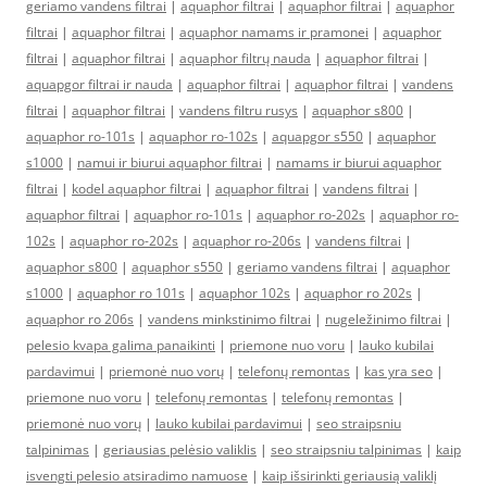
geriamo vandens filtrai
|
aquaphor filtrai
|
aquaphor filtrai
|
aquaphor
filtrai
|
aquaphor filtrai
|
aquaphor namams ir pramonei
|
aquaphor
filtrai
|
aquaphor filtrai
|
aquaphor filtrų nauda
|
aquaphor filtrai
|
aquapgor filtrai ir nauda
|
aquaphor filtrai
|
aquaphor filtrai
|
vandens
filtrai
|
aquaphor filtrai
|
vandens filtru rusys
|
aquaphor s800
|
aquaphor ro-101s
|
aquaphor ro-102s
|
aquapgor s550
|
aquaphor
s1000
|
namui ir biurui aquaphor filtrai
|
namams ir biurui aquaphor
filtrai
|
kodel aquaphor filtrai
|
aquaphor filtrai
|
vandens filtrai
|
aquaphor filtrai
|
aquaphor ro-101s
|
aquaphor ro-202s
|
aquaphor ro-
102s
|
aquaphor ro-202s
|
aquaphor ro-206s
|
vandens filtrai
|
aquaphor s800
|
aquaphor s550
|
geriamo vandens filtrai
|
aquaphor
s1000
|
aquaphor ro 101s
|
aquaphor 102s
|
aquaphor ro 202s
|
aquaphor ro 206s
|
vandens minkstinimo filtrai
|
nugeležinimo filtrai
|
pelesio kvapa galima panaikinti
|
priemone nuo voru
|
lauko kubilai
pardavimui
|
priemonė nuo vorų
|
telefonų remontas
|
kas yra seo
|
priemone nuo voru
|
telefonų remontas
|
telefonų remontas
|
priemonė nuo vorų
|
lauko kubilai pardavimui
|
seo straipsniu
talpinimas
|
geriausias pelėsio valiklis
|
seo straipsniu talpinimas
|
kaip
isvengti pelesio atsiradimo namuose
|
kaip išsirinkti geriausią valiklį