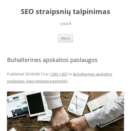
Skip
to
SEO straipsnių talpinimas
content
cytai.lt
Menu
Buhalterines apskaitos paslaugos
Published
2018/09/13
at
1280 × 807
in
Buhalterines apskaitos
paslaugos. Kaip teisingai pasirinkti?
.