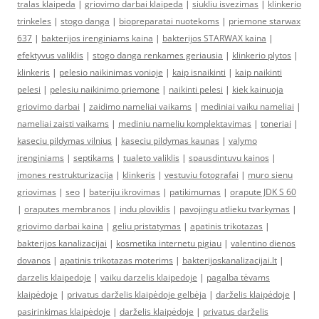
tralas klaipeda
|
griovimo darbai klaipeda
|
siukliu isvezimas
|
klinkerio
trinkeles
|
stogo danga
|
biopreparatai nuotekoms
|
priemone starwax
637
|
bakterijos irenginiams kaina
|
bakterijos STARWAX kaina
|
efektyvus valiklis
|
stogo danga renkames geriausia
|
klinkerio plytos
|
klinkeris
|
pelesio naikinimas vonioje
|
kaip isnaikinti
|
kaip naikinti
pelesi
|
pelesiu naikinimo priemone
|
naikinti pelesi
|
kiek kainuoja
griovimo darbai
|
zaidimo nameliai vaikams
|
mediniai vaiku nameliai
|
nameliai zaisti vaikams
|
mediniu nameliu komplektavimas
|
toneriai
|
kaseciu pildymas vilnius
|
kaseciu pildymas kaunas
|
valymo
įrenginiams
|
septikams
|
tualeto valiklis
|
spausdintuvu kainos
|
imones restrukturizacija
|
klinkeris
|
vestuviu fotografai
|
muro sienu
griovimas
|
seo
|
bateriju ikrovimas
|
patikimumas
|
orapute JDK S 60
|
oraputes membranos
|
indu ploviklis
|
pavojingu atlieku tvarkymas
|
griovimo darbai kaina
|
geliu pristatymas
|
apatinis trikotazas
|
bakterijos kanalizacijai
|
kosmetika internetu pigiau
|
valentino dienos
dovanos
|
apatinis trikotazas moterims
|
bakterijoskanalizacijai.lt
|
darzelis klaipedoje
|
vaiku darzelis klaipedoje
|
pagalba tėvams
klaipėdoje
|
privatus darželis klaipėdoje gelbėja
|
darželis klaipėdoje
|
pasirinkimas klaipėdoje
|
darželis klaipėdoje
|
privatus darželis