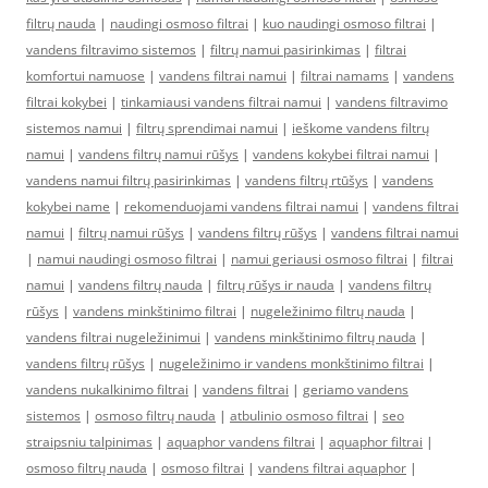
filtrų nauda
|
naudingi osmoso filtrai
|
kuo naudingi osmoso filtrai
|
vandens filtravimo sistemos
|
filtrų namui pasirinkimas
|
filtrai
komfortui namuose
|
vandens filtrai namui
|
filtrai namams
|
vandens
filtrai kokybei
|
tinkamiausi vandens filtrai namui
|
vandens filtravimo
sistemos namui
|
filtrų sprendimai namui
|
ieškome vandens filtrų
namui
|
vandens filtrų namui rūšys
|
vandens kokybei filtrai namui
|
vandens namui filtrų pasirinkimas
|
vandens filtrų rtūšys
|
vandens
kokybei name
|
rekomenduojami vandens filtrai namui
|
vandens filtrai
namui
|
filtrų namui rūšys
|
vandens filtrų rūšys
|
vandens filtrai namui
|
namui naudingi osmoso filtrai
|
namui geriausi osmoso filtrai
|
filtrai
namui
|
vandens filtrų nauda
|
filtrų rūšys ir nauda
|
vandens filtrų
rūšys
|
vandens minkštinimo filtrai
|
nugeležinimo filtrų nauda
|
vandens filtrai nugeležinimui
|
vandens minkštinimo filtrų nauda
|
vandens filtrų rūšys
|
nugeležinimo ir vandens monkštinimo filtrai
|
vandens nukalkinimo filtrai
|
vandens filtrai
|
geriamo vandens
sistemos
|
osmoso filtrų nauda
|
atbulinio osmoso filtrai
|
seo
straipsniu talpinimas
|
aquaphor vandens filtrai
|
aquaphor filtrai
|
osmoso filtrų nauda
|
osmoso filtrai
|
vandens filtrai aquaphor
|