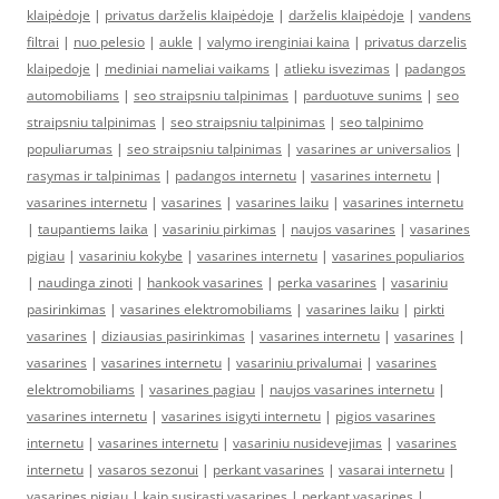
klaipėdoje
|
privatus darželis klaipėdoje
|
darželis klaipėdoje
|
vandens
filtrai
|
nuo pelesio
|
aukle
|
valymo irenginiai kaina
|
privatus darzelis
klaipedoje
|
mediniai nameliai vaikams
|
atlieku isvezimas
|
padangos
automobiliams
|
seo straipsniu talpinimas
|
parduotuve sunims
|
seo
straipsniu talpinimas
|
seo straipsniu talpinimas
|
seo talpinimo
populiarumas
|
seo straipsniu talpinimas
|
vasarines ar universalios
|
rasymas ir talpinimas
|
padangos internetu
|
vasarines internetu
|
vasarines internetu
|
vasarines
|
vasarines laiku
|
vasarines internetu
|
taupantiems laika
|
vasariniu pirkimas
|
naujos vasarines
|
vasarines
pigiau
|
vasariniu kokybe
|
vasarines internetu
|
vasarines populiarios
|
naudinga zinoti
|
hankook vasarines
|
perka vasarines
|
vasariniu
pasirinkimas
|
vasarines elektromobiliams
|
vasarines laiku
|
pirkti
vasarines
|
diziausias pasirinkimas
|
vasarines internetu
|
vasarines
|
vasarines
|
vasarines internetu
|
vasariniu privalumai
|
vasarines
elektromobiliams
|
vasarines pagiau
|
naujos vasarines internetu
|
vasarines internetu
|
vasarines isigyti internetu
|
pigios vasarines
internetu
|
vasarines internetu
|
vasariniu nusidevejimas
|
vasarines
internetu
|
vasaros sezonui
|
perkant vasarines
|
vasarai internetu
|
vasarines pigiau
|
kaip susirasti vasarines
|
perkant vasarines
|