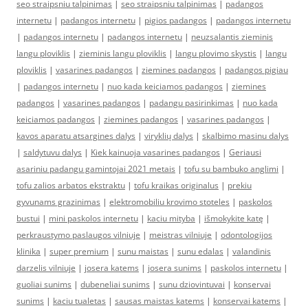
seo straipsniu talpinimas
|
seo straipsniu talpinimas
|
padangos
internetu
|
padangos internetu
|
pigios padangos
|
padangos internetu
|
padangos internetu
|
padangos internetu
|
neuzsalantis zieminis
langu ploviklis
|
zieminis langu ploviklis
|
langu plovimo skystis
|
langu
ploviklis
|
vasarines padangos
|
ziemines padangos
|
padangos pigiau
|
padangos internetu
|
nuo kada keiciamos padangos
|
ziemines
padangos
|
vasarines padangos
|
padangu pasirinkimas
|
nuo kada
keiciamos padangos
|
ziemines padangos
|
vasarines padangos
|
kavos aparatu atsargines dalys
|
viryklių dalys
|
skalbimo masinu dalys
|
saldytuvu dalys
|
Kiek kainuoja vasarines padangos
|
Geriausi
asariniu padangu gamintojai 2021 metais
|
tofu su bambuko anglimi
|
tofu zalios arbatos ekstraktu
|
tofu kraikas originalus
|
prekiu
gyvunams grazinimas
|
elektromobiliu krovimo stoteles
|
paskolos
bustui
|
mini paskolos internetu
|
kaciu mityba
|
išmokykite katę
|
perkraustymo paslaugos vilniuje
|
meistras vilniuje
|
odontologijos
klinika
|
super premium
|
sunu maistas
|
sunu edalas
|
valandinis
darzelis vilniuje
|
josera katems
|
josera sunims
|
paskolos internetu
|
guoliai sunims
|
dubeneliai sunims
|
sunu dziovintuvai
|
konservai
sunims
|
kaciu tualetas
|
sausas maistas katems
|
konservai katems
|