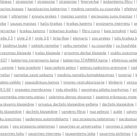
|
blogas
|
straipsniai
|
straipsniai
|
straipsniai
|
fejerverkai
|
ieskantiems filtru
|
zacijos kvapas
|
kanalizacijos bakterijos
|
medinis namelis su ciuozykla
|
efektyv
amiai
|
siltnamiai
|
gyvunu prekes
|
maistas sunims
|
geriausias sunu maistas
|
tyba
|
sausas maistas
|
kačių kraikas
|
kraikas katėms
|
gyvūnams internetu
|
p
ejerverkai
|
kraikas katems
|
tinkamas kraikas
|
filtru rusys
|
kaip ismokyti
|
kači
ella 3,5
|
style 2,4
|
style 3,6
|
brita flow
|
elemaris
|
zoo prekes
|
tofu kraikas
|
žaidimui lauke
|
vaikiski nameliai
|
vaiku nameliai
|
su ciuozykla
|
su čiuožykla
ervezimas klaipeda
|
tralas klaipeda
|
griovimo darbai klaipeda
|
siukliu isvezim
 637
|
bakterijos irenginiams kaina
|
bakterijos STARWAX kaina
|
efektyvus valikl
s vonioje
|
kaip isnaikinti
|
kaip naikinti pelesi
|
pelesiu naikinimo priemone
|
nai
meliai
|
nameliai zaisti vaikams
|
mediniu nameliu komplektavimas
|
toneriai
|
aleto valiklis
|
spausdintuvu kainos
|
imones restrukturizacija
|
klinkeris
|
vestuv
DK S 60
|
oraputes membranos
|
indu ploviklis
|
pavojingu atlieku tvarkymas
|
gr
kosmetika internetu pigiau
|
valentino dienos dovanos
|
apatinis trikotazas mot
a tėvams klaipėdoje
|
privatus darželis klaipėdoje gelbėja
|
darželis klaipėdoje
lis klaipėdoje
|
darželis klaipėdoje
|
vandens filtrai
|
nuo pelesio
|
aukle
|
valymo
eku isvezimas
|
padangos automobiliams
|
seo straipsniu talpinimas
|
parduotuv
rumas
|
seo straipsniu talpinimas
|
vasarines ar universalios
|
rasymas ir talpini
vasarines laiku
|
vasarines internetu
|
taupantiems laika
|
vasariniu pirkimas
|
n