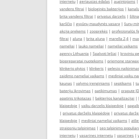
internetu
|
geriausias ėdalas
|
augintojams
vandens filtrai
|
biologinės bakterijos
|
kanali
brita vandens filtrai
|
privatus darzelis
|
šiltn
karščio
|
gyvūnų maudynės vasarą
|
šunų mi
akcija prekems
|
zooprekės
|
profesionalūs f
filtrai
|
aluna
|
brita aluna
|
marella 2,4
|
mar
nameliai
|
lauko nameliai
|
nameliai vaikams
agency Lithuania
|
Spalvoti lęšiai
|
kroviniu p
biopreparatai nuotekoms
|
priemone starwax
klinkerio plytos
|
klinkeris
|
pelesio naikinima
zaidimo nameliai vaikams
|
mediniai vaiku na
kaunas
|
valymo įrenginiams
|
septikams
|
tu
bateriju ikrovimas
|
patikimumas
|
orapute J
apatinis trikotazas
|
bakterijos kanalizacijai
|
klaipedoje
|
vaiku darzelis klaipedoje
|
pagalb
|
privatus darželis klaipėdoje
|
privatus darže
klaipedoje
|
mediniai nameliai vaikams
|
atli
straipsniu talpinimas
|
seo talpinimo populia
internetu
|
vasarines internetu
|
vasarines
|