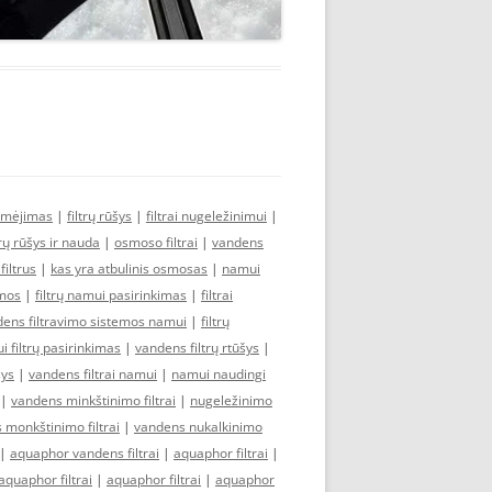
ymėjimas
|
filtrų rūšys
|
filtrai nugeležinimui
|
trų rūšys ir nauda
|
osmoso filtrai
|
vandens
iltrus
|
kas yra atbulinis osmosas
|
namui
emos
|
filtrų namui pasirinkimas
|
filtrai
ens filtravimo sistemos namui
|
filtrų
 filtrų pasirinkimas
|
vandens filtrų rtūšys
|
šys
|
vandens filtrai namui
|
namui naudingi
|
vandens minkštinimo filtrai
|
nugeležinimo
 monkštinimo filtrai
|
vandens nukalkinimo
|
aquaphor vandens filtrai
|
aquaphor filtrai
|
aquaphor filtrai
|
aquaphor filtrai
|
aquaphor