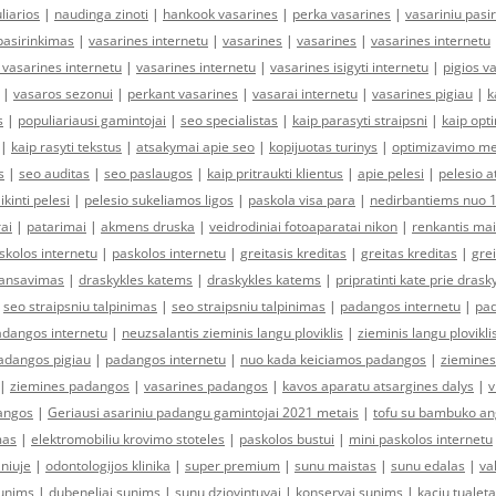
liarios
|
naudinga zinoti
|
hankook vasarines
|
perka vasarines
|
vasariniu pasi
pasirinkimas
|
vasarines internetu
|
vasarines
|
vasarines
|
vasarines internetu
 vasarines internetu
|
vasarines internetu
|
vasarines isigyti internetu
|
pigios v
|
vasaros sezonui
|
perkant vasarines
|
vasarai internetu
|
vasarines pigiau
|
k
s
|
populiariausi gamintojai
|
seo specialistas
|
kaip parasyti straipsni
|
kaip opt
|
kaip rasyti tekstus
|
atsakymai apie seo
|
kopijuotas turinys
|
optimizavimo me
s
|
seo auditas
|
seo paslaugos
|
kaip pritraukti klientus
|
apie pelesi
|
pelesio a
ikinti pelesi
|
pelesio sukeliamos ligos
|
paskola visa para
|
nedirbantiems nuo 
rai
|
patarimai
|
akmens druska
|
veidrodiniai fotoaparatai nikon
|
renkantis ma
skolos internetu
|
paskolos internetu
|
greitasis kreditas
|
greitas kreditas
|
grei
nansavimas
|
draskykles katems
|
draskykles katems
|
pripratinti kate prie drask
|
seo straipsniu talpinimas
|
seo straipsniu talpinimas
|
padangos internetu
|
pad
adangos internetu
|
neuzsalantis zieminis langu ploviklis
|
zieminis langu plovikli
adangos pigiau
|
padangos internetu
|
nuo kada keiciamos padangos
|
ziemine
|
ziemines padangos
|
vasarines padangos
|
kavos aparatu atsargines dalys
|
v
dangos
|
Geriausi asariniu padangu gamintojai 2021 metais
|
tofu su bambuko an
mas
|
elektromobiliu krovimo stoteles
|
paskolos bustui
|
mini paskolos internetu
lniuje
|
odontologijos klinika
|
super premium
|
sunu maistas
|
sunu edalas
|
va
sunims
|
dubeneliai sunims
|
sunu dziovintuvai
|
konservai sunims
|
kaciu tualet