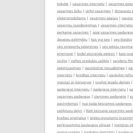
kokybe
|
vasarines internetu
|
vasarines popu
vasarines laiku
|
pirkti vasarines
|
diziausias 
elektromobiliams
|
vasarines pagiau
|
naujos
vasariniu nusidevejimas
|
vasarines internetu
perkame vasarines
|
apie vasarines padanga
daugiau galimybiu
|
kas yra seo
|
seo klaidos
seo straipsniu talpinimas
|
seo tekstu rasyma
priemone
|
kodel atsiranda pelesis
|
kaip isna
sicilija
|
naftos produktu valiklis
|
vandens filt
optimizavimas
|
pasiskolinti nesudėtinga
|
pa
internetu
|
kreditas internetu
|
paskolos refi
maistas ar konservai
|
isvalyti tepalo demes
padangos internetu
|
padangos internetu
|
p
vasarines padangos
|
ziemines padangos
|
p
pasirinkimas
|
nuo kada keiciamos padangos
saldytuvu dalys
|
Kiek kainuoja vasarines pa
kraikas originalus
|
prekiu gyvunams grazini
perkraustymo paslaugos vilniuje
|
meistras vi
josera sunims
|
paskolos internetu
|
guoliai 