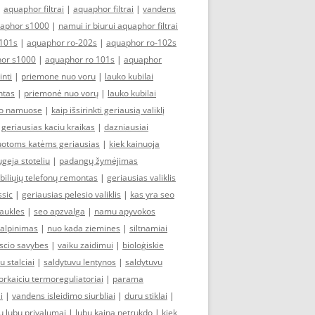
|
aquaphor filtrai
|
aquaphor filtrai
|
vandens
aphor s1000
|
namui ir biurui aquaphor filtrai
101s
|
aquaphor ro-202s
|
aquaphor ro-102s
or s1000
|
aquaphor ro 101s
|
aquaphor
inti
|
priemone nuo voru
|
lauko kubilai
ntas
|
priemonė nuo vorų
|
lauko kubilai
imo namuose
|
kaip išsirinkti geriausią valiklį
|
geriausias kaciu kraikas
|
dazniausiai
zuotoms katėms geriausias
|
kiek kainuoja
ugeja stoteliu
|
padangų žymėjimas
iliųjų telefonų remontas
|
geriausias valiklis
ssic
|
geriausias pelesio valiklis
|
kas yra seo
iaukles
|
seo apzvalga
|
namu apyvokos
talpinimas
|
nuo kada ziemines
|
siltnamiai
yscio savybes
|
vaiku zaidimui
|
bioloģiskie
u stalciai
|
saldytuvu lentynos
|
saldytuvu
orkaiciu termoreguliatoriai
|
parama
i
|
vandens isleidimo siurbliai
|
duru stiklai
|
 lubu privalumai
|
lubu kaina netrukdo
|
kiek