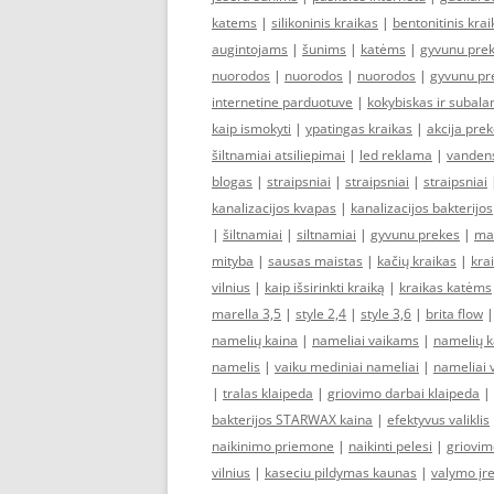
katems
|
silikoninis kraikas
|
bentonitinis krai
augintojams
|
šunims
|
katėms
|
gyvunu pre
nuorodos
|
nuorodos
|
nuorodos
|
gyvunu pr
internetine parduotuve
|
kokybiskas ir subala
kaip ismokyti
|
ypatingas kraikas
|
akcija pre
šiltnamiai atsiliepimai
|
led reklama
|
vandens 
blogas
|
straipsniai
|
straipsniai
|
straipsniai
kanalizacijos kvapas
|
kanalizacijos bakterijos
|
šiltnamiai
|
siltnamiai
|
gyvunu prekes
|
ma
mityba
|
sausas maistas
|
kačių kraikas
|
kra
vilnius
|
kaip išsirinkti kraiką
|
kraikas katėms
marella 3,5
|
style 2,4
|
style 3,6
|
brita flow
namelių kaina
|
nameliai vaikams
|
namelių k
namelis
|
vaiku mediniai nameliai
|
nameliai 
|
tralas klaipeda
|
griovimo darbai klaipeda
|
bakterijos STARWAX kaina
|
efektyvus valiklis
naikinimo priemone
|
naikinti pelesi
|
griovim
vilnius
|
kaseciu pildymas kaunas
|
valymo įr