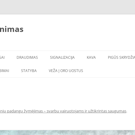
inimas
SAI
DRAUDIMAS
SIGNALIZACIJA
KAVA
PIGŪS SKRYDŽIA
LBIMAI
STATYBA
VEŽA Į ORO UOSTUS
inių padangų žymėjimas – svarbu vairuotojams ir užtikrintas saugumas
.