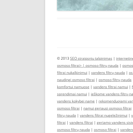
© 2013
SEO straipsniu talpinimas
|
interneti
osmoso filtrai> |
osmoso filtrų nauda
|
osmoso
filtrai nukalkinimui
|
vandens filtrų nauda
|
os
naudingi osmoso filtrai
|
osmoso filtrų nauda
komfortui namuose
|
vandens filtrai namui
|
sprendimai namui
|
ieškome vandens filtrų n
vandens kokybei name
|
rekomenduojami vand
osmoso filtrai
|
namui geriausi osmoso filtrai
filtrų nauda
|
vandens filtrai nugeležinimui
|
v
filtrai
|
vandens filtrai
|
geriamo vandens sis
osmoso filtrų nauda
|
osmoso filtrai
|
vandens