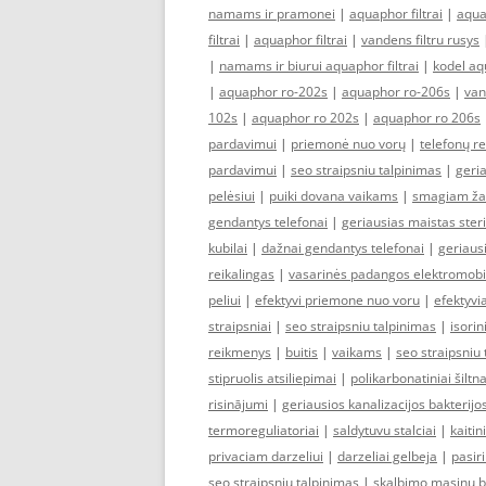
namams ir pramonei
|
aquaphor filtrai
|
aquap
filtrai
|
aquaphor filtrai
|
vandens filtru rusys
|
namams ir biurui aquaphor filtrai
|
kodel aqu
|
aquaphor ro-202s
|
aquaphor ro-206s
|
van
102s
|
aquaphor ro 202s
|
aquaphor ro 206s
pardavimui
|
priemonė nuo vorų
|
telefonų r
pardavimui
|
seo straipsniu talpinimas
|
geria
pelėsiui
|
puiki dovana vaikams
|
smagiam ža
gendantys telefonai
|
geriausias maistas ster
kubilai
|
dažnai gendantys telefonai
|
geriausi
reikalingas
|
vasarinės padangos elektromobi
peliui
|
efektyvi priemone nuo voru
|
efektyvia
straipsniai
|
seo straipsniu talpinimas
|
isori
reikmenys
|
buitis
|
vaikams
|
seo straipsniu
stipruolis atsiliepimai
|
polikarbonatiniai šiltn
risinājumi
|
geriausios kanalizacijos bakterijo
termoreguliatoriai
|
saldytuvu stalciai
|
kaiti
privaciam darzeliui
|
darzeliai gelbeja
|
pasir
seo straipsniu talpinimas
|
skalbimo masinu 