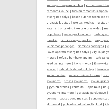
kainuoja itempiamos lubos
|
itempiamos lubo
remontas kaune
|
turbinu remontas klaipeda
atsargines dalys
|
bosch buitines technikos at
greitasis kreditas
|
greitas kreditas
|
greitas 
katems
|
pripratinti kate prie draskykles
|
med
talpinimas
|
padangos internetu
|
padangos i
ploviklis
|
zieminis langu ploviklis
|
langu plov
keiciamos padangos
|
ziemines padangos
|
v
kavos aparatu atsargines dalys
|
viryklių daly
metais
|
tofu su bambuko anglimi
|
tofu zalio
kreditas internetu
|
kaciu mityba
|
išmokykite
edalas
|
valandinis darzelis vilniuje
|
josera 
kaciu tualetas
|
sausas maistas katems
|
kon
gyvunams
|
prekes gyvunams
|
gyvunu priez
|
gyvunu prekes
|
kontaktai
|
apie mus
|
nauj
gyvunams internetu
|
geriausia parduotuve
|
sunims
|
sausas sunu maistas
|
sunu maistas
siltnamiai
|
polikarbonatiniai atsiliepimai
|
šil