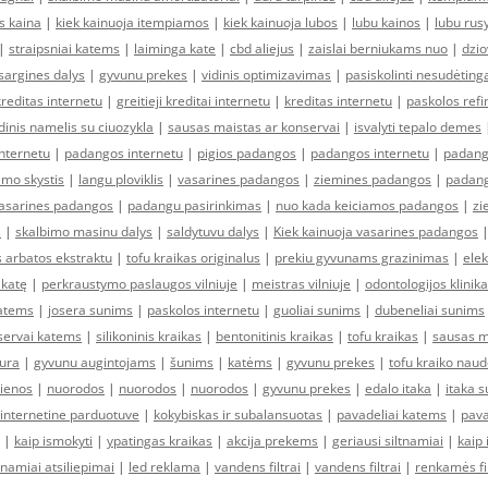
s kaina
|
kiek kainuoja itempiamos
|
kiek kainuoja lubos
|
lubu kainos
|
lubu rusy
|
straipsniai katems
|
laiminga kate
|
cbd aliejus
|
zaislai berniukams nuo
|
dzio
sargines dalys
|
gyvunu prekes
|
vidinis optimizavimas
|
pasiskolinti nesudėting
kreditas internetu
|
greitieji kreditai internetu
|
kreditas internetu
|
paskolos ref
inis namelis su ciuozykla
|
sausas maistas ar konservai
|
isvalyti tepalo demes
nternetu
|
padangos internetu
|
pigios padangos
|
padangos internetu
|
padang
imo skystis
|
langu ploviklis
|
vasarines padangos
|
ziemines padangos
|
padang
asarines padangos
|
padangu pasirinkimas
|
nuo kada keiciamos padangos
|
zi
s
|
skalbimo masinu dalys
|
saldytuvu dalys
|
Kiek kainuoja vasarines padangos
s arbatos ekstraktu
|
tofu kraikas originalus
|
prekiu gyvunams grazinimas
|
elek
 katę
|
perkraustymo paslaugos vilniuje
|
meistras vilniuje
|
odontologijos klinika
katems
|
josera sunims
|
paskolos internetu
|
guoliai sunims
|
dubeneliai sunims
servai katems
|
silikoninis kraikas
|
bentonitinis kraikas
|
tofu kraikas
|
sausas m
iura
|
gyvunu augintojams
|
šunims
|
katėms
|
gyvunu prekes
|
tofu kraiko nau
ienos
|
nuorodos
|
nuorodos
|
nuorodos
|
gyvunu prekes
|
edalo itaka
|
itaka s
internetine parduotuve
|
kokybiskas ir subalansuotas
|
pavadeliai katems
|
pava
|
kaip ismokyti
|
ypatingas kraikas
|
akcija prekems
|
geriausi siltnamiai
|
kaip 
tnamiai atsiliepimai
|
led reklama
|
vandens filtrai
|
vandens filtrai
|
renkamės fi