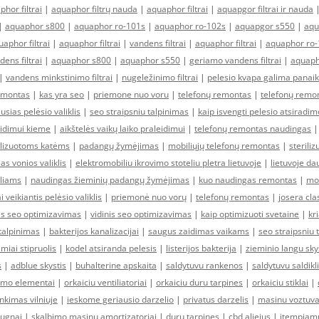
hor filtrai
|
aquaphor filtrų nauda
|
aquaphor filtrai
|
aquapgor filtrai ir nauda
|
aquaphor s800
|
aquaphor ro-101s
|
aquaphor ro-102s
|
aquapgor s550
|
aqu
aphor filtrai
|
aquaphor filtrai
|
vandens filtrai
|
aquaphor filtrai
|
aquaphor ro-
dens filtrai
|
aquaphor s800
|
aquaphor s550
|
geriamo vandens filtrai
|
aquaph
|
vandens minkstinimo filtrai
|
nugeležinimo filtrai
|
pelesio kvapa galima panaik
emontas
|
kas yra seo
|
priemone nuo voru
|
telefonų remontas
|
telefonų remo
usias pelėsio valiklis
|
seo straipsniu talpinimas
|
kaip isvengti pelesio atsirad
idimui kieme
|
aikštelės vaikų laiko praleidimui
|
telefonų remontas naudingas
ilizuotoms katėms
|
padangų žymėjimas
|
mobiliųjų telefonų remontas
|
sterili
as vonios valiklis
|
elektromobiliu ikrovimo stoteliu pletra lietuvoje
|
lietuvoje da
liams
|
naudingas žieminių padangų žymėjimas
|
kuo naudingas remontas
|
mob
i veikiantis pelėsio valiklis
|
priemonė nuo vorų
|
telefonų remontas
|
josera cla
nis seo optimizavimas
|
vidinis seo optimizavimas
|
kaip optimizuoti svetaine
|
kr
 talpinimas
|
bakterijos kanalizacijai
|
saugus zaidimas vaikams
|
seo straipsniu 
amiai stipruolis
|
kodel atsiranda pelesis
|
listerijos bakterija
|
zieminio langu sk
s
|
adblue skystis
|
buhalterine apskaita
|
saldytuvu rankenos
|
saldytuvu saldikli
nimo elementai
|
orkaiciu ventiliatoriai
|
orkaiciu duru tarpines
|
orkaiciu stiklai
|
inkimas vilniuje
|
ieskome geriausio darzelio
|
privatus darzelis
|
masinu voztuva
bugnai
|
skalbimo masinu amortizatoriai
|
duru tarpines
|
cbd aliejus
|
itempiamu