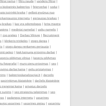
filtrai namui
|
filtru nauda
|
vandens filtrai
|
io biologinės bakterijos
|
fejerverkai
|
sodui
|
kaip issirinkti kraika
|
gelbsti gyvūnus nuo
erkamiausios internetu
|
geriausias kraikas
|
ų kraikas
|
kas yra odontologas
|
brita maxtra
 katėms
|
mediniai nameliai
|
vaikų namelis
|
|
zoo prekes
|
Darbas Vilniuje
|
Recruitment
as
|
klinkerio trinkeles
|
stogo danga
|
is
|
stogo danga renkames geriausia
|
kinti pelesi
|
kiek kainuoja griovimo darbai
|
kaseciu pildymas vilnius
|
kaseciu pildymas
iu fotografai
|
muro sienu griovimas
|
seo
|
iovimo darbai kaina
|
geliu pristatymas
|
erims
|
bakterijoskanalizacijai.lt
|
darzelis
|
pasirinkimas klaipėdoje
|
darželis klaipėdoje
 irenginiai kaina
|
privatus darzelis
e sunims
|
seo straipsniu talpinimas
|
seo
mas
|
padangos internetu
|
vasarines
aujos vasarines
|
vasarines pigiau
|
vasariniu