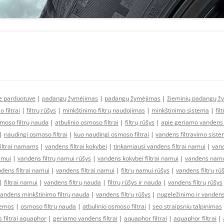
ne parduotuve
|
padangų žymėjimas
|
padangų žymėjimas
|
žieminių padangų ž
 filtrai
|
filtrų rūšys
|
minkštinimo filtrų naudojimas
|
minkštinimo sistema
|
fil
moso filtrų nauda
|
atbulinio osmoso filtrai
|
filtrų rūšys
|
apie geriamo vandens f
|
naudingi osmoso filtrai
|
kuo naudingi osmoso filtrai
|
vandens filtravimo sist
filtrai namams
|
vandens filtrai kokybei
|
tinkamiausi vandens filtrai namui
|
vand
amui
|
vandens filtrų namui rūšys
|
vandens kokybei filtrai namui
|
vandens namui
ens filtrai namui
|
vandens filtrai namui
|
filtrų namui rūšys
|
vandens filtrų rū
|
filtrai namui
|
vandens filtrų nauda
|
filtrų rūšys ir nauda
|
vandens filtrų rūšys
andens minkštinimo filtrų nauda
|
vandens filtrų rūšys
|
nugeležinimo ir vandens
temos
|
osmoso filtrų nauda
|
atbulinio osmoso filtrai
|
seo straipsniu talpinimas
 filtrai aquaphor
|
geriamo vandens filtrai
|
aquaphor filtrai
|
aquaphor filtrai
|