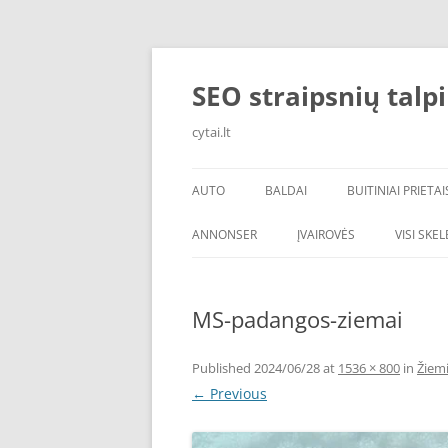
Skip
to
content
SEO straipsnių talp
cytai.lt
AUTO
BALDAI
BUITINIAI PRIETAI
PADANGOS
ANNONSER
ĮVAIROVĖS
VISI SKE
MS-padangos-ziemai
Published
2024/06/28
at
1536 × 800
in
Žiem
← Previous