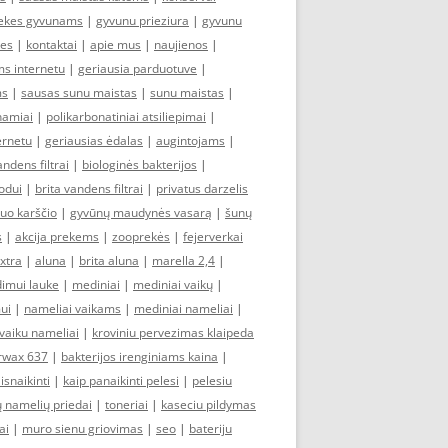
ekes gyvunams
|
gyvunu prieziura
|
gyvunu
kes
|
kontaktai
|
apie mus
|
naujienos
|
s internetu
|
geriausia parduotuve
|
ms
|
sausas sunu maistas
|
sunu maistas
|
tnamiai
|
polikarbonatiniai atsiliepimai
|
ernetu
|
geriausias ėdalas
|
augintojams
|
andens filtrai
|
biologinės bakterijos
|
odui
|
brita vandens filtrai
|
privatus darzelis
nuo karščio
|
gyvūnų maudynės vasarą
|
šunų
s
|
akcija prekems
|
zooprekės
|
fejerverkai
xtra
|
aluna
|
brita aluna
|
marella 2,4
|
dimui lauke
|
mediniai
|
mediniai vaikų
|
ui
|
nameliai vaikams
|
mediniai nameliai
|
vaiku nameliai
|
kroviniu pervezimas klaipeda
rwax 637
|
bakterijos irenginiams kaina
|
isnaikinti
|
kaip panaikinti pelesi
|
pelesiu
ų namelių priedai
|
toneriai
|
kaseciu pildymas
ai
|
muro sienu griovimas
|
seo
|
bateriju