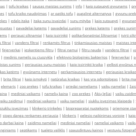
kas
|
tofu kraikas
|
sausas maistas sunims
|
info
|
kaip sutaupyti gyvunams
|
pr
kes
|
tofu kraiko naudojimas
|
ar patiks tofu
|
augalinė alternatyva
|
gyvunu pre
ekes
|
edalo itaka
|
itaka sunu isvaizdai
|
sunu mityba
|
kaip sutaupyti
|
gyvunam
nsuotas
|
pavadeliai katems
|
pavadeliai sunims
|
prekes katems
|
prekes suni
kems
|
geriausi siltnamiai
|
kaip issirinkti
|
polikarbonatiniai šiltnamiai
|
tvirti sil
filtrai
|
vandens filtrai
|
renkamės filtrus
|
tinkamiausias maistas
|
maistas int
|
fejerverkai
|
ieskantiems filtru
|
filtrai namui
|
filtru nauda
|
vandens filtrai
|
v
|
medinis namelis su ciuozykla
|
efektyvio biologinės bakterijos
|
fejerverkai
|
s
istas sunims
|
geriausias sunu maistas
|
kaip issirinkti kraika
|
gelbsti gyvūnus 
ikas katėms
|
gyvūnams internetu
|
perkamiausios internetu
|
geriausias kraika
|
brita filtrai
|
kaip ismokyti
|
natūralus kraikas
|
kas yra odontologas
|
brita ma
|
elemaris
|
zoo prekes
|
tofu kraikas
|
priedai nameliams
|
vaikų nameliai
|
žai
aina
|
mediniai vaikams
|
namelių kaina
|
zoo prekes
|
Akių lęšiai
|
vaiku zaidim
vaiku zaidimui
|
mediniai vaikams
|
vaiku nameliai
|
siukliu isvezimas klaipeda
|
siukliu isvezimas
|
klinkerio trinkeles
|
biopreparatai nuotekoms
|
priemone sta
|
stogo danga renkames geriausia
|
klinkeris
|
pelesio naikinimas vonioje
|
kaip 
o darbai kaina
|
zaidimo nameliai
|
mediniai nameliai
|
nameliai vaikams
|
vaik
enginiams
|
septikams
|
tualeto valiklis
|
spausdintuvu kainos
|
vestuviu fotograf