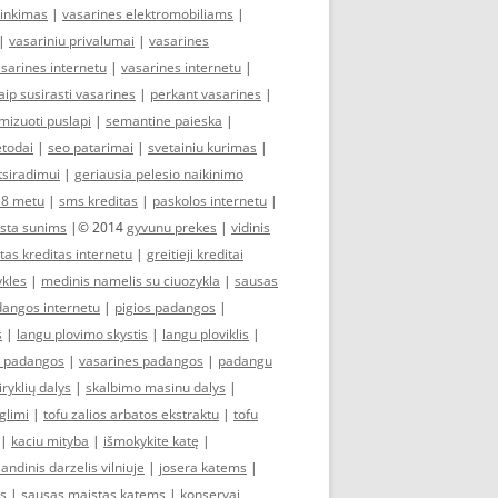
rinkimas
|
vasarines elektromobiliams
|
|
vasariniu privalumai
|
vasarines
asarines internetu
|
vasarines internetu
|
aip susirasti vasarines
|
perkant vasarines
|
imizuoti puslapi
|
semantine paieska
|
todai
|
seo patarimai
|
svetainiu kurimas
|
tsiradimui
|
geriausia pelesio naikinimo
18 metu
|
sms kreditas
|
paskolos internetu
|
ista sunims
|© 2014
gyvunu prekes
|
vidinis
tas kreditas internetu
|
greitieji kreditai
ykles
|
medinis namelis su ciuozykla
|
sausas
angos internetu
|
pigios padangos
|
s
|
langu plovimo skystis
|
langu ploviklis
|
s padangos
|
vasarines padangos
|
padangu
iryklių dalys
|
skalbimo masinu dalys
|
glimi
|
tofu zalios arbatos ekstraktu
|
tofu
|
kaciu mityba
|
išmokykite katę
|
landinis darzelis vilniuje
|
josera katems
|
as
|
sausas maistas katems
|
konservai