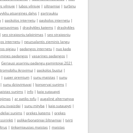
s vilniuje
|
lubos vilniuje
|
siltnamiai
|
turbinu
vykliu atsargines dalys
|
gartraukiu
a
|
paskolos internetu
|
paskolos internetu
|
inansavimas
|
draskykles katems
|
draskykles
|
seo straipsniu talpinimas
|
seo straipsniu
os internetu
|
neuzsalantis zieminis langu
os pigiau
|
padangos internetu
|
nuo kada
emines padangos
|
vasarines padangos
|
|
Geriausi asariniu padangu gamintojai 2021
tromobiliu ikrovimui
|
paskolos bustui
|
|
super premium
|
sunu maistas
|
sunu
|
sunu dziovintuvai
|
konservai sunims
|
aistas sunims
|
info
|
kaip sutaupyti
dojimas
|
ar patiks tofu
|
augalinė alternatyva
unu isvaizdai
|
sunu mityba
|
kaip sutaupyti
|
deliai sunims
|
prekes katems
|
prekes
issirinkti
|
polikarbonatiniai šiltnamiai
|
tvirti
ltrus
|
tinkamiausias maistas
|
maistas