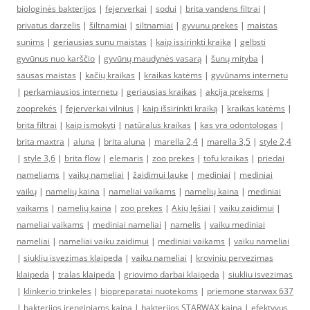
biologinės bakterijos
|
fejerverkai
|
sodui
|
brita vandens filtrai
|
privatus darzelis
|
šiltnamiai
|
siltnamiai
|
gyvunu prekes
|
maistas
sunims
|
geriausias sunu maistas
|
kaip issirinkti kraika
|
gelbsti
gyvūnus nuo karščio
|
gyvūnų maudynės vasarą
|
šunų mityba
|
sausas maistas
|
kačių kraikas
|
kraikas katėms
|
gyvūnams internetu
|
perkamiausios internetu
|
geriausias kraikas
|
akcija prekems
|
zooprekės
|
fejerverkai vilnius
|
kaip išsirinkti kraiką
|
kraikas katėms
|
brita filtrai
|
kaip ismokyti
|
natūralus kraikas
|
kas yra odontologas
|
brita maxtra
|
aluna
|
brita aluna
|
marella 2,4
|
marella 3,5
|
style 2,4
|
style 3,6
|
brita flow
|
elemaris
|
zoo prekes
|
tofu kraikas
|
priedai
nameliams
|
vaikų nameliai
|
žaidimui lauke
|
mediniai
|
mediniai
vaikų
|
namelių kaina
|
nameliai vaikams
|
namelių kaina
|
mediniai
vaikams
|
namelių kaina
|
zoo prekes
|
Akių lęšiai
|
vaiku zaidimui
|
nameliai vaikams
|
mediniai nameliai
|
namelis
|
vaiku mediniai
nameliai
|
nameliai vaiku zaidimui
|
mediniai vaikams
|
vaiku nameliai
|
siukliu isvezimas klaipeda
|
vaiku nameliai
|
kroviniu pervezimas
klaipeda
|
tralas klaipeda
|
griovimo darbai klaipeda
|
siukliu isvezimas
|
klinkerio trinkeles
|
biopreparatai nuotekoms
|
priemone starwax 637
|
bakterijos irenginiams kaina
|
bakterijos STARWAX kaina
|
efektyvus