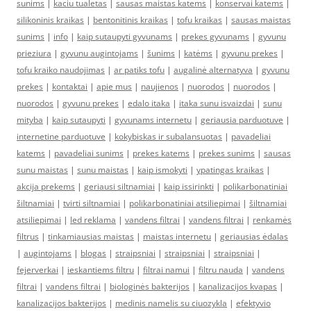
sunims
|
kaciu tualetas
|
sausas maistas katems
|
konservai katems
|
silikoninis kraikas
|
bentonitinis kraikas
|
tofu kraikas
|
sausas maistas
sunims
|
info
|
kaip sutaupyti gyvunams
|
prekes gyvunams
|
gyvunu
prieziura
|
gyvunu augintojams
|
šunims
|
katėms
|
gyvunu prekes
|
tofu kraiko naudojimas
|
ar patiks tofu
|
augalinė alternatyva
|
gyvunu
prekes
|
kontaktai
|
apie mus
|
naujienos
|
nuorodos
|
nuorodos
|
nuorodos
|
gyvunu prekes
|
edalo itaka
|
itaka sunu isvaizdai
|
sunu
mityba
|
kaip sutaupyti
|
gyvunams internetu
|
geriausia parduotuve
|
internetine parduotuve
|
kokybiskas ir subalansuotas
|
pavadeliai
katems
|
pavadeliai sunims
|
prekes katems
|
prekes sunims
|
sausas
sunu maistas
|
sunu maistas
|
kaip ismokyti
|
ypatingas kraikas
|
akcija prekems
|
geriausi siltnamiai
|
kaip issirinkti
|
polikarbonatiniai
šiltnamiai
|
tvirti siltnamiai
|
polikarbonatiniai atsiliepimai
|
šiltnamiai
atsiliepimai
|
led reklama
|
vandens filtrai
|
vandens filtrai
|
renkamės
filtrus
|
tinkamiausias maistas
|
maistas internetu
|
geriausias ėdalas
|
augintojams
|
blogas
|
straipsniai
|
straipsniai
|
straipsniai
|
fejerverkai
|
ieskantiems filtru
|
filtrai namui
|
filtru nauda
|
vandens
filtrai
|
vandens filtrai
|
biologinės bakterijos
|
kanalizacijos kvapas
|
kanalizacijos bakterijos
|
medinis namelis su ciuozykla
|
efektyvio