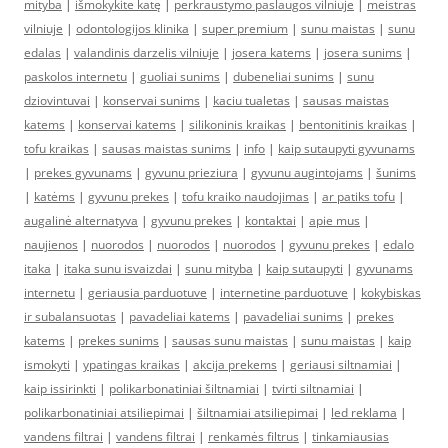
mityba
|
išmokykite katę
|
perkraustymo paslaugos vilniuje
|
meistras
vilniuje
|
odontologijos klinika
|
super premium
|
sunu maistas
|
sunu
edalas
|
valandinis darzelis vilniuje
|
josera katems
|
josera sunims
|
paskolos internetu
|
guoliai sunims
|
dubeneliai sunims
|
sunu
dziovintuvai
|
konservai sunims
|
kaciu tualetas
|
sausas maistas
katems
|
konservai katems
|
silikoninis kraikas
|
bentonitinis kraikas
|
tofu kraikas
|
sausas maistas sunims
|
info
|
kaip sutaupyti gyvunams
|
prekes gyvunams
|
gyvunu prieziura
|
gyvunu augintojams
|
šunims
|
katėms
|
gyvunu prekes
|
tofu kraiko naudojimas
|
ar patiks tofu
|
augalinė alternatyva
|
gyvunu prekes
|
kontaktai
|
apie mus
|
naujienos
|
nuorodos
|
nuorodos
|
nuorodos
|
gyvunu prekes
|
edalo
itaka
|
itaka sunu isvaizdai
|
sunu mityba
|
kaip sutaupyti
|
gyvunams
internetu
|
geriausia parduotuve
|
internetine parduotuve
|
kokybiskas
ir subalansuotas
|
pavadeliai katems
|
pavadeliai sunims
|
prekes
katems
|
prekes sunims
|
sausas sunu maistas
|
sunu maistas
|
kaip
ismokyti
|
ypatingas kraikas
|
akcija prekems
|
geriausi siltnamiai
|
kaip issirinkti
|
polikarbonatiniai šiltnamiai
|
tvirti siltnamiai
|
polikarbonatiniai atsiliepimai
|
šiltnamiai atsiliepimai
|
led reklama
|
vandens filtrai
|
vandens filtrai
|
renkamės filtrus
|
tinkamiausias