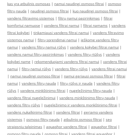
kas yra atbulinis osmosas
|
namui naudingi osmoso filtrai
|
osmoso
filtrų nauda
|
naudingi osmoso filtrai
|
kuo naudingi osmoso filtrai
|
vandens filtravimo sistemos
|
filtrų namui pasirinkimas
|
filtrai
komfortui namuose
|
vandens filtrai namui
|
filtrai namams
|
vandens
filtrai kokybei
|
tinkamiausi vandens filtrai namui
|
vandens filtravimo
sistemos namui
|
filtrų sprendimai namui
|
ieškome vandens filtrų
namui
|
vandens filtrų namui rūšys
|
vandens kokybei filtrai namui
|
vandens namui filtrų pasirinkimas
|
vandens filtrų rtūšys
|
vandens
kokybei name
|
rekomenduojami vandens filtrai namui
|
vandens filtrai
namui
|
filtrų namui rūšys
|
vandens filtrų rūšys
|
vandens filtrai namui
|
namui naudingi osmoso filtrai
|
namui geriausi osmoso filtrai
|
filtrai
namui
|
vandens filtrų nauda
|
filtrų rūšys ir nauda
|
vandens filtrų
rūšys
|
vandens minkštinimo filtrai
|
nugeležinimo filtrų nauda
|
vandens filtrai nugeležinimui
|
vandens minkštinimo filtrų nauda
|
vandens filtrų rūšys
|
nugeležinimo ir vandens monkštinimo filtrai
|
vandens nukalkinimo filtrai
|
vandens filtrai
|
geriamo vandens
sistemos
|
osmoso filtrų nauda
|
atbulinio osmoso filtrai
|
seo
straipsniu talpinimas
|
aquaphor vandens filtrai
|
aquaphor filtrai
|
osmoso filtrų nauda
|
osmoso filtrai
|
vandens filtrai aquaphor
|