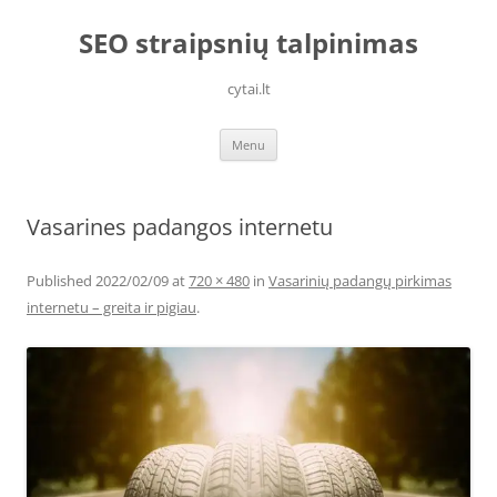
Skip
to
SEO straipsnių talpinimas
content
cytai.lt
Menu
Vasarines padangos internetu
Published
2022/02/09
at
720 × 480
in
Vasarinių padangų pirkimas
internetu – greita ir pigiau
.