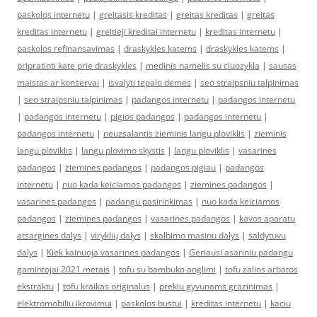
paskolos internetu
|
greitasis kreditas
|
greitas kreditas
|
greitas
kreditas internetu
|
greitieji kreditai internetu
|
kreditas internetu
|
paskolos refinansavimas
|
draskykles katems
|
draskykles katems
|
pripratinti kate prie draskykles
|
medinis namelis su ciuozykla
|
sausas
maistas ar konservai
|
isvalyti tepalo demes
|
seo straipsniu talpinimas
|
seo straipsniu talpinimas
|
padangos internetu
|
padangos internetu
|
padangos internetu
|
pigios padangos
|
padangos internetu
|
padangos internetu
|
neuzsalantis zieminis langu ploviklis
|
zieminis
langu ploviklis
|
langu plovimo skystis
|
langu ploviklis
|
vasarines
padangos
|
ziemines padangos
|
padangos pigiau
|
padangos
internetu
|
nuo kada keiciamos padangos
|
ziemines padangos
|
vasarines padangos
|
padangu pasirinkimas
|
nuo kada keiciamos
padangos
|
ziemines padangos
|
vasarines padangos
|
kavos aparatu
atsargines dalys
|
viryklių dalys
|
skalbimo masinu dalys
|
saldytuvu
dalys
|
Kiek kainuoja vasarines padangos
|
Geriausi asariniu padangu
gamintojai 2021 metais
|
tofu su bambuko anglimi
|
tofu zalios arbatos
ekstraktu
|
tofu kraikas originalus
|
prekiu gyvunams grazinimas
|
elektromobiliu ikrovimui
|
paskolos bustui
|
kreditas internetu
|
kaciu