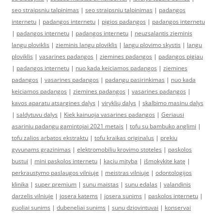
seo straipsniu talpinimas
|
seo straipsniu talpinimas
|
padangos
internetu
|
padangos internetu
|
pigios padangos
|
padangos internetu
|
padangos internetu
|
padangos internetu
|
neuzsalantis zieminis
langu ploviklis
|
zieminis langu ploviklis
|
langu plovimo skystis
|
langu
ploviklis
|
vasarines padangos
|
ziemines padangos
|
padangos pigiau
|
padangos internetu
|
nuo kada keiciamos padangos
|
ziemines
padangos
|
vasarines padangos
|
padangu pasirinkimas
|
nuo kada
keiciamos padangos
|
ziemines padangos
|
vasarines padangos
|
kavos aparatu atsargines dalys
|
viryklių dalys
|
skalbimo masinu dalys
|
saldytuvu dalys
|
Kiek kainuoja vasarines padangos
|
Geriausi
asariniu padangu gamintojai 2021 metais
|
tofu su bambuko anglimi
|
tofu zalios arbatos ekstraktu
|
tofu kraikas originalus
|
prekiu
gyvunams grazinimas
|
elektromobiliu krovimo stoteles
|
paskolos
bustui
|
mini paskolos internetu
|
kaciu mityba
|
išmokykite katę
|
perkraustymo paslaugos vilniuje
|
meistras vilniuje
|
odontologijos
klinika
|
super premium
|
sunu maistas
|
sunu edalas
|
valandinis
darzelis vilniuje
|
josera katems
|
josera sunims
|
paskolos internetu
|
guoliai sunims
|
dubeneliai sunims
|
sunu dziovintuvai
|
konservai