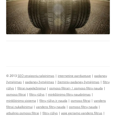
© 2013
SEO straipsniu talpinimas
|
internetine parduotuve
|
padangų
žymėjimas
|
padangų žymėjimas
|
žieminių padangų žymėjimas
|
filtrų
rūšys
|
filtrai nugeležinimui
|
osmoso filtrai> |
osmoso filtrų nauda
|
osmoso filtrai
|
filtrų rūšys
|
minkštinimo filtrų naudojimas
|
minkštinimo sistema
|
filtrų rūšys ir nauda
|
osmoso filtrai
|
vandens
filtrai nukalkinimui
|
vandens filtrų nauda
|
osmoso filtrų nauda
|
atbulinio osmoso filtrai
|
filtrų rūšys
|
apie geriamo vandens filtrus
|