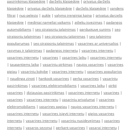
pasirinkimas klaipėdoje
|
darželis klaipėdoje
|
privatus darželis
klaipėdoje
|
privatus darželis klaipėdoje
|
darželis klaipėdoje
|
vandens
filtrai
|
nuo pelesio
|
aukle
|
valymo irenginiai kaina
|
privatus darzelis
klaipedoje
|
mediniai nameliai vaikams
|
atlieku isvezimas
|
padangos
automobiliams
|
seo straipsniu talpinimas
|
parduotuve sunims
|
seo
straipsniu talpinimas
|
seo straipsniu talpinimas
|
seo talpinimo
populiarumas
|
seo straipsniu talpinimas
|
vasarines ar universalios
|
rasymas ir talpinimas
|
padangos internetu
|
vasarines internetu
|
vasarines internetu
|
vasarines
|
vasarines laiku
|
vasarines internetu
|
taupantiems laika
|
vasariniu pirkimas
|
naujos vasarines
|
vasarines
pigiau
|
vasariniu kokybe
|
vasarines internetu
|
vasarines populiarios
|
naudinga zinoti
|
hankook vasarines
|
perka vasarines
|
vasariniu
pasirinkimas
|
vasarines elektromobiliams
|
vasarines laiku
|
pirkti
vasarines
|
diziausias pasirinkimas
|
vasarines internetu
|
vasarines
|
vasarines
|
vasarines internetu
|
vasariniu privalumai
|
vasarines
elektromobiliams
|
vasarines pagiau
|
naujos vasarines internetu
|
vasarines internetu
|
vasarines isigyti internetu
|
pigios vasarines
internetu
|
vasarines internetu
|
vasariniu nusidevejimas
|
vasarines
internetu
|
vasaros sezonui
|
perkant vasarines
|
vasarai internetu
|