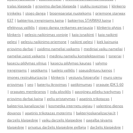
tralas klaipeda
|
griovimo darbai klaipeda
|
siukliu isvezimas
|
klinkerio
trinkeles
|
stogo danga
|
biopreparatai nuotekoms
|
priemone starwax
637
|
bakterijos irenginiams kaina
|
bakterijos STARWAX kaina
|
efektyvus valiklis
|
stogo danga renkames geriausia
|
klinkerio plytos
|
klinkeris
|
pelesio naikinimas vonioje
|
kaip isnaikinti
|
kaip naikinti
pelesi
|
pelesiu naikinimo priemone
|
naikinti pelesi
|
kiek kainuoja
griovimo darbai
|
zaidimo nameliai vaikams
|
mediniai vaiku nameliai
|
nameliai zaisti vaikams
|
mediniu nameliu komplektavimas
|
toneriai
|
kaseciu pildymas vilnius
|
kaseciu pildymas kaunas
|
valymo
įrenginiams
|
septikams
|
tualeto valiklis
|
spausdintuvu kainos
|
imones restrukturizacija
|
klinkeris
|
vestuviu fotografai
|
muro sienu
griovimas
|
seo
|
bateriju ikrovimas
|
patikimumas
|
orapute JDK S 60
|
oraputes membranos
|
indu ploviklis
|
pavojingu atlieku tvarkymas
|
griovimo darbai kaina
|
geliu pristatymas
|
apatinis trikotazas
|
bakterijos kanalizacijai
|
kosmetika internetu pigiau
|
valentino dienos
dovanos
|
apatinis trikotazas moterims
|
bakterijoskanalizacijai.lt
|
darzelis klaipedoje
|
vaiku darzelis klaipedoje
|
pagalba tėvams
klaipėdoje
|
privatus darželis klaipėdoje gelbėja
|
darželis klaipėdoje
|