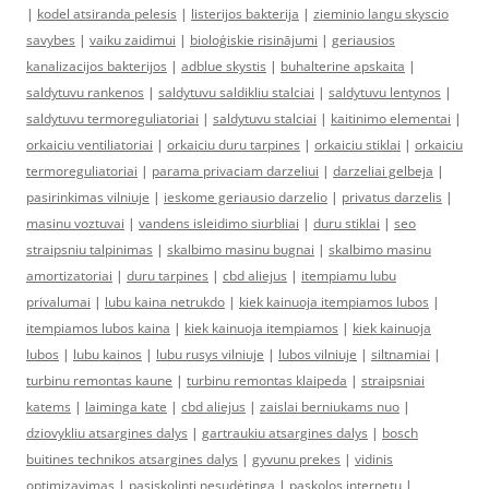
|
kodel atsiranda pelesis
|
listerijos bakterija
|
zieminio langu skyscio
savybes
|
vaiku zaidimui
|
bioloģiskie risinājumi
|
geriausios
kanalizacijos bakterijos
|
adblue skystis
|
buhalterine apskaita
|
saldytuvu rankenos
|
saldytuvu saldikliu stalciai
|
saldytuvu lentynos
|
saldytuvu termoreguliatoriai
|
saldytuvu stalciai
|
kaitinimo elementai
|
orkaiciu ventiliatoriai
|
orkaiciu duru tarpines
|
orkaiciu stiklai
|
orkaiciu
termoreguliatoriai
|
parama privaciam darzeliui
|
darzeliai gelbeja
|
pasirinkimas vilniuje
|
ieskome geriausio darzelio
|
privatus darzelis
|
masinu voztuvai
|
vandens isleidimo siurbliai
|
duru stiklai
|
seo
straipsniu talpinimas
|
skalbimo masinu bugnai
|
skalbimo masinu
amortizatoriai
|
duru tarpines
|
cbd aliejus
|
itempiamu lubu
privalumai
|
lubu kaina netrukdo
|
kiek kainuoja itempiamos lubos
|
itempiamos lubos kaina
|
kiek kainuoja itempiamos
|
kiek kainuoja
lubos
|
lubu kainos
|
lubu rusys vilniuje
|
lubos vilniuje
|
siltnamiai
|
turbinu remontas kaune
|
turbinu remontas klaipeda
|
straipsniai
katems
|
laiminga kate
|
cbd aliejus
|
zaislai berniukams nuo
|
dziovykliu atsargines dalys
|
gartraukiu atsargines dalys
|
bosch
buitines technikos atsargines dalys
|
gyvunu prekes
|
vidinis
optimizavimas
|
pasiskolinti nesudėtinga
|
paskolos internetu
|