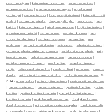
vasarines pigiau
|
kaip susirasti vasarines
|
perkant vasarines
|
perkame vasarines
|
apie vasarines padangas
|
populiariausi
gamintojai
|
seo specialistas
|
kaip parasyti straipsni
|
kaip optimizuoti
puslapi
|
semantine paieska
|
daugiau galimybiu
|
kas yra seo
|
seo
klaidos
|
kaip rasyti tekstus
|
atsakymai apie seo
|
kopijuotas turinys
|
optimizavimo metodai
|
seo patarimai
|
svetainiu kurimas
|
seo
straipsniu talpinimas
|
seo tekstu rasymas
|
seo auditas
|
seo
paslaugos
|
kaip pritraukti klientus
|
apie pelesi
|
pelesio atsiradimui
|
geriausia pelesio naikinimo priemone
|
kodel atsiranda pelesis
|
kaip
isnaikinti pelesi
|
pelesio sukeliamos ligos
|
paskola visa para
|
nedirbantiems nuo 18 metu
|
sms kreditas
|
paskolos internetu
|
sicilija
|
naftos produktu valiklis
|
vandens filtrai
|
patarimai
|
akmens
druska
|
veidrodiniai fotoaparatai nikon
|
renkantis maista sunims
|©
2014
gyvunu prekes
|
vidinis optimizavimas
|
pasiskolinti nesudėtinga
|
paskolos internetu
|
paskolos internetu
|
greitasis kreditas
|
greitas
kreditas
|
greitas kreditas internetu
|
greitieji kreditai internetu
|
kreditas internetu
|
paskolos refinansavimas
|
draskykles katems
|
draskykles katems
|
pripratinti kate prie draskykles
|
medinis namelis
su ciuozykla
|
sausas maistas ar konservai
|
isvalyti tepalo demes
|