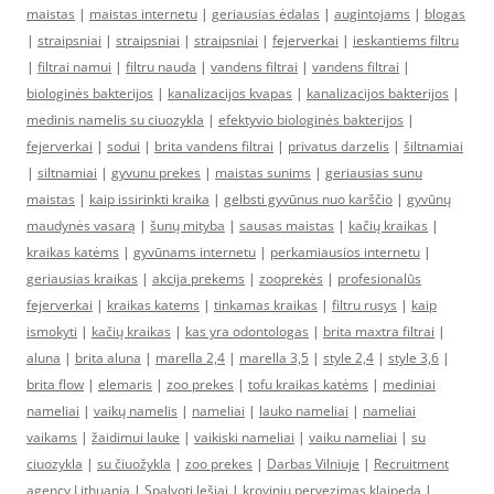
maistas
|
maistas internetu
|
geriausias ėdalas
|
augintojams
|
blogas
|
straipsniai
|
straipsniai
|
straipsniai
|
fejerverkai
|
ieskantiems filtru
|
filtrai namui
|
filtru nauda
|
vandens filtrai
|
vandens filtrai
|
biologinės bakterijos
|
kanalizacijos kvapas
|
kanalizacijos bakterijos
|
medinis namelis su ciuozykla
|
efektyvio biologinės bakterijos
|
fejerverkai
|
sodui
|
brita vandens filtrai
|
privatus darzelis
|
šiltnamiai
|
siltnamiai
|
gyvunu prekes
|
maistas sunims
|
geriausias sunu
maistas
|
kaip issirinkti kraika
|
gelbsti gyvūnus nuo karščio
|
gyvūnų
maudynės vasarą
|
šunų mityba
|
sausas maistas
|
kačių kraikas
|
kraikas katėms
|
gyvūnams internetu
|
perkamiausios internetu
|
geriausias kraikas
|
akcija prekems
|
zooprekės
|
profesionalūs
fejerverkai
|
kraikas katems
|
tinkamas kraikas
|
filtru rusys
|
kaip
ismokyti
|
kačių kraikas
|
kas yra odontologas
|
brita maxtra filtrai
|
aluna
|
brita aluna
|
marella 2,4
|
marella 3,5
|
style 2,4
|
style 3,6
|
brita flow
|
elemaris
|
zoo prekes
|
tofu kraikas katėms
|
mediniai
nameliai
|
vaikų namelis
|
nameliai
|
lauko nameliai
|
nameliai
vaikams
|
žaidimui lauke
|
vaikiski nameliai
|
vaiku nameliai
|
su
ciuozykla
|
su čiuožykla
|
zoo prekes
|
Darbas Vilniuje
|
Recruitment
agency Lithuania
|
Spalvoti lęšiai
|
kroviniu pervezimas klaipeda
|