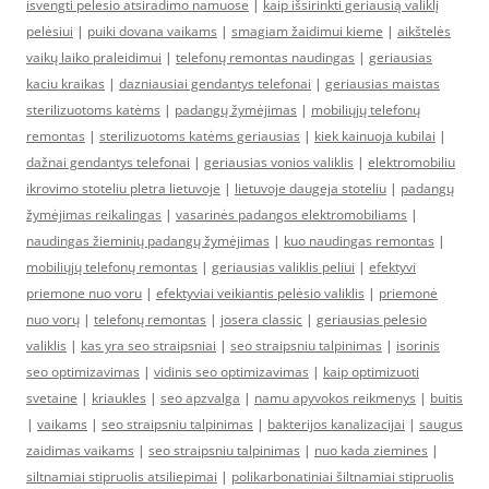
isvengti pelesio atsiradimo namuose
|
kaip išsirinkti geriausią valiklį
pelėsiui
|
puiki dovana vaikams
|
smagiam žaidimui kieme
|
aikštelės
vaikų laiko praleidimui
|
telefonų remontas naudingas
|
geriausias
kaciu kraikas
|
dazniausiai gendantys telefonai
|
geriausias maistas
sterilizuotoms katėms
|
padangų žymėjimas
|
mobiliųjų telefonų
remontas
|
sterilizuotoms katėms geriausias
|
kiek kainuoja kubilai
|
dažnai gendantys telefonai
|
geriausias vonios valiklis
|
elektromobiliu
ikrovimo stoteliu pletra lietuvoje
|
lietuvoje daugeja stoteliu
|
padangų
žymėjimas reikalingas
|
vasarinės padangos elektromobiliams
|
naudingas žieminių padangų žymėjimas
|
kuo naudingas remontas
|
mobiliųjų telefonų remontas
|
geriausias valiklis peliui
|
efektyvi
priemone nuo voru
|
efektyviai veikiantis pelėsio valiklis
|
priemonė
nuo vorų
|
telefonų remontas
|
josera classic
|
geriausias pelesio
valiklis
|
kas yra seo straipsniai
|
seo straipsniu talpinimas
|
isorinis
seo optimizavimas
|
vidinis seo optimizavimas
|
kaip optimizuoti
svetaine
|
kriaukles
|
seo apzvalga
|
namu apyvokos reikmenys
|
buitis
|
vaikams
|
seo straipsniu talpinimas
|
bakterijos kanalizacijai
|
saugus
zaidimas vaikams
|
seo straipsniu talpinimas
|
nuo kada ziemines
|
siltnamiai stipruolis atsiliepimai
|
polikarbonatiniai šiltnamiai stipruolis