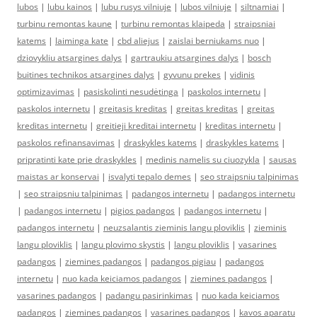
lubos
|
lubu kainos
|
lubu rusys vilniuje
|
lubos vilniuje
|
siltnamiai
|
turbinu remontas kaune
|
turbinu remontas klaipeda
|
straipsniai
katems
|
laiminga kate
|
cbd aliejus
|
zaislai berniukams nuo
|
dziovykliu atsargines dalys
|
gartraukiu atsargines dalys
|
bosch
buitines technikos atsargines dalys
|
gyvunu prekes
|
vidinis
optimizavimas
|
pasiskolinti nesudėtinga
|
paskolos internetu
|
paskolos internetu
|
greitasis kreditas
|
greitas kreditas
|
greitas
kreditas internetu
|
greitieji kreditai internetu
|
kreditas internetu
|
paskolos refinansavimas
|
draskykles katems
|
draskykles katems
|
pripratinti kate prie draskykles
|
medinis namelis su ciuozykla
|
sausas
maistas ar konservai
|
isvalyti tepalo demes
|
seo straipsniu talpinimas
|
seo straipsniu talpinimas
|
padangos internetu
|
padangos internetu
|
padangos internetu
|
pigios padangos
|
padangos internetu
|
padangos internetu
|
neuzsalantis zieminis langu ploviklis
|
zieminis
langu ploviklis
|
langu plovimo skystis
|
langu ploviklis
|
vasarines
padangos
|
ziemines padangos
|
padangos pigiau
|
padangos
internetu
|
nuo kada keiciamos padangos
|
ziemines padangos
|
vasarines padangos
|
padangu pasirinkimas
|
nuo kada keiciamos
padangos
|
ziemines padangos
|
vasarines padangos
|
kavos aparatu