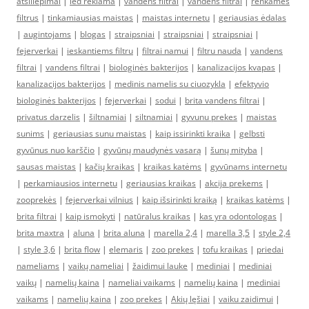
atsiliepimai
|
led reklama
|
vandens filtrai
|
vandens filtrai
|
renkamės
filtrus
|
tinkamiausias maistas
|
maistas internetu
|
geriausias ėdalas
|
augintojams
|
blogas
|
straipsniai
|
straipsniai
|
straipsniai
|
fejerverkai
|
ieskantiems filtru
|
filtrai namui
|
filtru nauda
|
vandens
filtrai
|
vandens filtrai
|
biologinės bakterijos
|
kanalizacijos kvapas
|
kanalizacijos bakterijos
|
medinis namelis su ciuozykla
|
efektyvio
biologinės bakterijos
|
fejerverkai
|
sodui
|
brita vandens filtrai
|
privatus darzelis
|
šiltnamiai
|
siltnamiai
|
gyvunu prekes
|
maistas
sunims
|
geriausias sunu maistas
|
kaip issirinkti kraika
|
gelbsti
gyvūnus nuo karščio
|
gyvūnų maudynės vasarą
|
šunų mityba
|
sausas maistas
|
kačių kraikas
|
kraikas katėms
|
gyvūnams internetu
|
perkamiausios internetu
|
geriausias kraikas
|
akcija prekems
|
zooprekės
|
fejerverkai vilnius
|
kaip išsirinkti kraiką
|
kraikas katėms
|
brita filtrai
|
kaip ismokyti
|
natūralus kraikas
|
kas yra odontologas
|
brita maxtra
|
aluna
|
brita aluna
|
marella 2,4
|
marella 3,5
|
style 2,4
|
style 3,6
|
brita flow
|
elemaris
|
zoo prekes
|
tofu kraikas
|
priedai
nameliams
|
vaikų nameliai
|
žaidimui lauke
|
mediniai
|
mediniai
vaikų
|
namelių kaina
|
nameliai vaikams
|
namelių kaina
|
mediniai
vaikams
|
namelių kaina
|
zoo prekes
|
Akių lęšiai
|
vaiku zaidimui
|