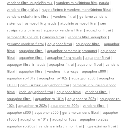
vandens filtrai nugeležinimui
|
vandens minkštinimo filtrų nauda
|
vandens filtrų rūšys
|
nugeležinimo ir vandens monkštinimo filtrai
|
vandens nukalkinimo filtrai
|
vandens filtrai
|
geriamo vandens
sistemos
|
osmoso filtrų nauda
|
atbulinio osmoso filtrai
|
seo
straipsniu talpinimas
|
aquaphor vandens filtrai
|
aquaphor filtrai
|
osmoso filtrų nauda
|
osmoso filtrai
|
vandens filtrai aquaphor
|
geriamo vandens filtrai
|
aquaphor filtrai
|
aquaphor filtrai
|
aquaphor
filtrai
|
aquaphor filtrai
|
aquaphor namams ir pramonei
|
aquaphor
filtrai
|
aquaphor filtrai
|
aquaphor filtrų nauda
|
aquaphor filtrai
|
aquapgor filtrai ir nauda
|
aquaphor filtrai
|
aquaphor filtrai
|
vandens
filtrai
|
aquaphor filtrai
|
vandens filtru rusys
|
aquaphor s800
|
aquaphor ro-101s
|
aquaphor ro-102s
|
aquapgor s550
|
aquaphor
s1000
|
namui ir biurui aquaphor filtrai
|
namams ir biurui aquaphor
filtrai
|
kodel aquaphor filtrai
|
aquaphor filtrai
|
vandens filtrai
|
aquaphor filtrai
|
aquaphor ro-101s
|
aquaphor ro-202s
|
aquaphor ro-
102s
|
aquaphor ro-202s
|
aquaphor ro-206s
|
vandens filtrai
|
aquaphor s800
|
aquaphor s550
|
geriamo vandens filtrai
|
aquaphor
s1000
|
aquaphor ro 101s
|
aquaphor 102s
|
aquaphor ro 202s
|
aquaphor ro 206s
|
vandens minkstinimo filtrai
|
nugeležinimo filtrai
|