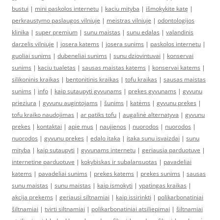
bustui
|
mini paskolos internetu
|
kaciu mityba
|
išmokykite katę
|
perkraustymo paslaugos vilniuje
|
meistras vilniuje
|
odontologijos
klinika
|
super premium
|
sunu maistas
|
sunu edalas
|
valandinis
darzelis vilniuje
|
josera katems
|
josera sunims
|
paskolos internetu
|
guoliai sunims
|
dubeneliai sunims
|
sunu dziovintuvai
|
konservai
sunims
|
kaciu tualetas
|
sausas maistas katems
|
konservai katems
|
silikoninis kraikas
|
bentonitinis kraikas
|
tofu kraikas
|
sausas maistas
sunims
|
info
|
kaip sutaupyti gyvunams
|
prekes gyvunams
|
gyvunu
prieziura
|
gyvunu augintojams
|
šunims
|
katėms
|
gyvunu prekes
|
tofu kraiko naudojimas
|
ar patiks tofu
|
augalinė alternatyva
|
gyvunu
prekes
|
kontaktai
|
apie mus
|
naujienos
|
nuorodos
|
nuorodos
|
nuorodos
|
gyvunu prekes
|
edalo itaka
|
itaka sunu isvaizdai
|
sunu
mityba
|
kaip sutaupyti
|
gyvunams internetu
|
geriausia parduotuve
|
internetine parduotuve
|
kokybiskas ir subalansuotas
|
pavadeliai
katems
|
pavadeliai sunims
|
prekes katems
|
prekes sunims
|
sausas
sunu maistas
|
sunu maistas
|
kaip ismokyti
|
ypatingas kraikas
|
akcija prekems
|
geriausi siltnamiai
|
kaip issirinkti
|
polikarbonatiniai
šiltnamiai
|
tvirti siltnamiai
|
polikarbonatiniai atsiliepimai
|
šiltnamiai