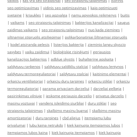
valiklis
|
kas yra seo straipsniai
|
seo straipsniu talpinimas
|
isorinis
seo optimizavimas
|
vidinis seo optimizavimas
|
kaip optimizuoti
svetaine
|
kriaukles
|
seo apzvalga
|
namu apyvokos reikmenys
|
buitis
|
vaikams
|
seo straipsniu talpinimas
|
bakterijos kanalizacijai
|
saugus
zaidimas vaikams
|
seo straipsniu talpinimas
|
nuo kada ziemines
|
siltnamiai stipruolis atsiliepimai
|
polikarbonatiniai šiltnamiai stipruolis
|
kodel atsiranda pelesis
|
listerijos bakterija
|
zieminio langu skyscio
savybes
|
vaiku zaidimui
|
bioloģiskie risinājumi
|
geriausios
kanalizacijos bakterijos
|
adblue skystis
|
buhalterine apskaita
|
saldytuvu rankenos
|
saldytuvu saldikliu stalciai
|
saldytuvu lentynos
|
saldytuvu termoreguliatoriai
|
saldytuvu stalciai
|
kaitinimo elementai
|
orkaiciu ventiliatoriai
|
orkaiciu duru tarpines
|
orkaiciu stiklai
|
orkaiciu
termoreguliatoriai
|
parama privaciam darzeliui
|
darzeliai gelbeja
|
pasirinkimas vilniuje
|
ieskome geriausio darzelio
|
privatus darzelis
|
masinu voztuvai
|
vandens isleidimo siurbliai
|
duru stiklai
|
seo
straipsniu talpinimas
|
skalbimo masinu bugnai
|
skalbimo masinu
amortizatoriai
|
duru tarpines
|
cbd aliejus
|
itempiamu lubu
privalumai
|
lubu kaina netrukdo
|
kiek kainuoja itempiamos lubos
|
itempiamos lubos kaina
|
kiek kainuoja itempiamos
|
kiek kainuoja