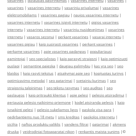
vasarines
|
diziausias pasirinkimas
|
vasarines internetu
|
vasarines
|
vasarines
|
vasarines internetu
|
vasariniu privalumai
|
vasarines
elektromobiliams
|
vasarines pagiau
|
naujos vasarines internetu
|
vasarines internetu
|
vasarines isigyti internetu
|
pigios vasarines
internetu
|
vasarines internetu
|
vasariniu nusidevejimas
|
vasarines
internetu
|
vasaros sezonui
|
perkant vasarines
|
vasarai internetu
|
vasarines pigiau
|
kaip susirasti vasarines
|
perkant vasarines
|
perkame vasarines
|
apie vasarines padangas
|
populiariausi
gamintojai
|
seo specialistas
|
kaip parasyti straipsni
|
kaip optimizuoti
puslapi
|
semantine paieska
|
daugiau galimybiu
|
kas yra seo
|
seo
klaidos
|
kaip rasyti tekstus
|
atsakymai apie seo
|
kopijuotas turinys
|
optimizavimo metodai
|
seo patarimai
|
svetainiu kurimas
|
seo
straipsniu talpinimas
|
seo tekstu rasymas
|
seo auditas
|
seo
paslaugos
|
kaip pritraukti klientus
|
apie pelesi
|
pelesio atsiradimui
|
geriausia pelesio naikinimo priemone
|
kodel atsiranda pelesis
|
kaip
isnaikinti pelesi
|
pelesio sukeliamos ligos
|
paskola visa para
|
nedirbantiems nuo 18 metu
|
sms kreditas
|
paskolos internetu
|
sicilija
|
naftos produktu valiklis
|
vandens filtrai
|
patarimai
|
akmens
druska
|
veidrodiniai fotoaparatai nikon
|
renkantis maista sunims
|©