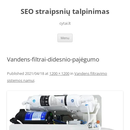
Skip
to
SEO straipsnių talpinimas
content
cytai.lt
Menu
Vandens-filtrai-didesnio-pajėgumo
Published
2021/04/18
at
1200 × 1200
in
Vandens filtravimo
sistemos namui
.