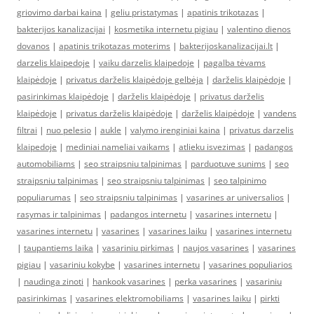
griovimo darbai kaina
|
geliu pristatymas
|
apatinis trikotazas
|
bakterijos kanalizacijai
|
kosmetika internetu pigiau
|
valentino dienos
dovanos
|
apatinis trikotazas moterims
|
bakterijoskanalizacijai.lt
|
darzelis klaipedoje
|
vaiku darzelis klaipedoje
|
pagalba tėvams
klaipėdoje
|
privatus darželis klaipėdoje gelbėja
|
darželis klaipėdoje
|
pasirinkimas klaipėdoje
|
darželis klaipėdoje
|
privatus darželis
klaipėdoje
|
privatus darželis klaipėdoje
|
darželis klaipėdoje
|
vandens
filtrai
|
nuo pelesio
|
aukle
|
valymo irenginiai kaina
|
privatus darzelis
klaipedoje
|
mediniai nameliai vaikams
|
atlieku isvezimas
|
padangos
automobiliams
|
seo straipsniu talpinimas
|
parduotuve sunims
|
seo
straipsniu talpinimas
|
seo straipsniu talpinimas
|
seo talpinimo
populiarumas
|
seo straipsniu talpinimas
|
vasarines ar universalios
|
rasymas ir talpinimas
|
padangos internetu
|
vasarines internetu
|
vasarines internetu
|
vasarines
|
vasarines laiku
|
vasarines internetu
|
taupantiems laika
|
vasariniu pirkimas
|
naujos vasarines
|
vasarines
pigiau
|
vasariniu kokybe
|
vasarines internetu
|
vasarines populiarios
|
naudinga zinoti
|
hankook vasarines
|
perka vasarines
|
vasariniu
pasirinkimas
|
vasarines elektromobiliams
|
vasarines laiku
|
pirkti