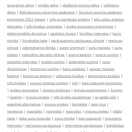
atsargines dalys
|
viryklių dalys
|
skalbimo masinu dalys
|
saldytuvu
dalys
|
Kiek kainuoja vasarines padangos
|
Geriausi asariniu padangu
gamintojai 2021 metais
|
tofu su bambuko anglimi
|
tofu zalios arbatos
ekstraktu
|
tofu kraikas originalus
|
prekiu gyvunams grazinimas
|
elektromobiliu ikrovimui
|
paskolos bustui
|
kreditas internetu
|
kaciu
mityba
|
išmokykite katę
|
perkraustymo paslaugos vilniuje
|
meistras
vilniuje
|
odontologijos klinika
|
super premium
|
sunu maistas
|
sunu
edalas
|
valandinis darzelis vilniuje
|
josera katems
|
josera sunims
|
paskolos internetu
|
guoliai sunims
|
dubeneliai sunims
|
sunu
dziovintuvai
|
konservai sunims
|
kaciu tualetas
|
sausas maistas
katems
|
konservai katems
|
silikoninis kraikas
|
bentonitinis kraikas
|
tofu kraikas
|
sausas maistas sunims
|
info
|
kaip sutaupyti gyvunams
|
prekes gyvunams
|
gyvunu prieziura
|
gyvunu augintojams
|
šunims
|
katėms
|
gyvunu prekes
|
tofu kraiko naudojimas
|
ar patiks tofu
|
augalinė alternatyva
|
gyvunu prekes
|
kontaktai
|
apie mus
|
naujienos
|
nuorodos
|
nuorodos
|
nuorodos
|
gyvunu prekes
|
edalo
itaka
|
itaka sunu isvaizdai
|
sunu mityba
|
kaip sutaupyti
|
gyvunams
internetu
|
geriausia parduotuve
|
internetine parduotuve
|
kokybiskas