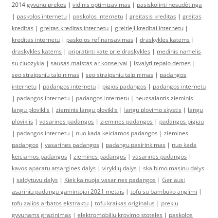
2014
gyvunu prekes
|
vidinis optimizavimas
|
pasiskolinti nesudėtinga
|
paskolos internetu
|
paskolos internetu
|
greitasis kreditas
|
greitas
kreditas
|
greitas kreditas internetu
|
greitieji kreditai internetu
|
kreditas internetu
|
paskolos refinansavimas
|
draskykles katems
|
draskykles katems
|
pripratinti kate prie draskykles
|
medinis namelis
su ciuozykla
|
sausas maistas ar konservai
|
isvalyti tepalo demes
|
seo straipsniu talpinimas
|
seo straipsniu talpinimas
|
padangos
internetu
|
padangos internetu
|
pigios padangos
|
padangos internetu
|
padangos internetu
|
padangos internetu
|
neuzsalantis zieminis
langu ploviklis
|
zieminis langu ploviklis
|
langu plovimo skystis
|
langu
ploviklis
|
vasarines padangos
|
ziemines padangos
|
padangos pigiau
|
padangos internetu
|
nuo kada keiciamos padangos
|
ziemines
padangos
|
vasarines padangos
|
padangu pasirinkimas
|
nuo kada
keiciamos padangos
|
ziemines padangos
|
vasarines padangos
|
kavos aparatu atsargines dalys
|
viryklių dalys
|
skalbimo masinu dalys
|
saldytuvu dalys
|
Kiek kainuoja vasarines padangos
|
Geriausi
asariniu padangu gamintojai 2021 metais
|
tofu su bambuko anglimi
|
tofu zalios arbatos ekstraktu
|
tofu kraikas originalus
|
prekiu
gyvunams grazinimas
|
elektromobiliu krovimo stoteles
|
paskolos