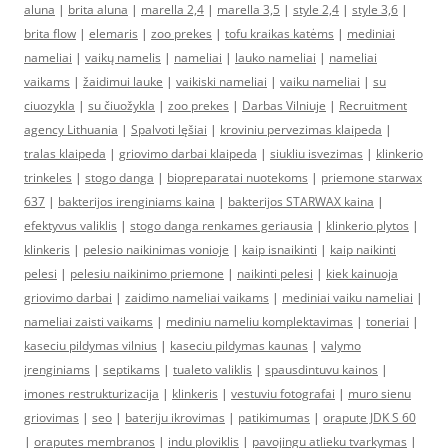
aluna
|
brita aluna
|
marella 2,4
|
marella 3,5
|
style 2,4
|
style 3,6
|
brita flow
|
elemaris
|
zoo prekes
|
tofu kraikas katėms
|
mediniai
nameliai
|
vaikų namelis
|
nameliai
|
lauko nameliai
|
nameliai
vaikams
|
žaidimui lauke
|
vaikiski nameliai
|
vaiku nameliai
|
su
ciuozykla
|
su čiuožykla
|
zoo prekes
|
Darbas Vilniuje
|
Recruitment
agency Lithuania
|
Spalvoti lęšiai
|
kroviniu pervezimas klaipeda
|
tralas klaipeda
|
griovimo darbai klaipeda
|
siukliu isvezimas
|
klinkerio
trinkeles
|
stogo danga
|
biopreparatai nuotekoms
|
priemone starwax
637
|
bakterijos irenginiams kaina
|
bakterijos STARWAX kaina
|
efektyvus valiklis
|
stogo danga renkames geriausia
|
klinkerio plytos
|
klinkeris
|
pelesio naikinimas vonioje
|
kaip isnaikinti
|
kaip naikinti
pelesi
|
pelesiu naikinimo priemone
|
naikinti pelesi
|
kiek kainuoja
griovimo darbai
|
zaidimo nameliai vaikams
|
mediniai vaiku nameliai
|
nameliai zaisti vaikams
|
mediniu nameliu komplektavimas
|
toneriai
|
kaseciu pildymas vilnius
|
kaseciu pildymas kaunas
|
valymo
įrenginiams
|
septikams
|
tualeto valiklis
|
spausdintuvu kainos
|
imones restrukturizacija
|
klinkeris
|
vestuviu fotografai
|
muro sienu
griovimas
|
seo
|
bateriju ikrovimas
|
patikimumas
|
orapute JDK S 60
|
oraputes membranos
|
indu ploviklis
|
pavojingu atlieku tvarkymas
|