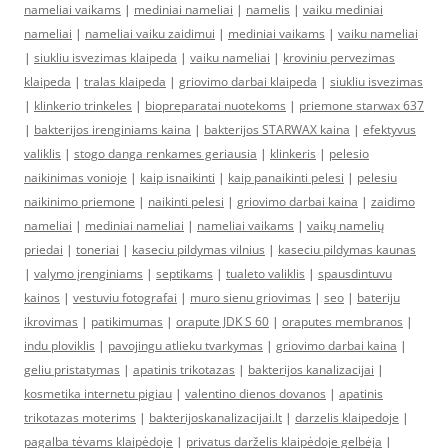
nameliai vaikams
|
mediniai nameliai
|
namelis
|
vaiku mediniai
nameliai
|
nameliai vaiku zaidimui
|
mediniai vaikams
|
vaiku nameliai
|
siukliu isvezimas klaipeda
|
vaiku nameliai
|
kroviniu pervezimas
klaipeda
|
tralas klaipeda
|
griovimo darbai klaipeda
|
siukliu isvezimas
|
klinkerio trinkeles
|
biopreparatai nuotekoms
|
priemone starwax 637
|
bakterijos irenginiams kaina
|
bakterijos STARWAX kaina
|
efektyvus
valiklis
|
stogo danga renkames geriausia
|
klinkeris
|
pelesio
naikinimas vonioje
|
kaip isnaikinti
|
kaip panaikinti pelesi
|
pelesiu
naikinimo priemone
|
naikinti pelesi
|
griovimo darbai kaina
|
zaidimo
nameliai
|
mediniai nameliai
|
nameliai vaikams
|
vaikų namelių
priedai
|
toneriai
|
kaseciu pildymas vilnius
|
kaseciu pildymas kaunas
|
valymo įrenginiams
|
septikams
|
tualeto valiklis
|
spausdintuvu
kainos
|
vestuviu fotografai
|
muro sienu griovimas
|
seo
|
bateriju
ikrovimas
|
patikimumas
|
orapute JDK S 60
|
oraputes membranos
|
indu ploviklis
|
pavojingu atlieku tvarkymas
|
griovimo darbai kaina
|
geliu pristatymas
|
apatinis trikotazas
|
bakterijos kanalizacijai
|
kosmetika internetu pigiau
|
valentino dienos dovanos
|
apatinis
trikotazas moterims
|
bakterijoskanalizacijai.lt
|
darzelis klaipedoje
|
pagalba tėvams klaipėdoje
|
privatus darželis klaipėdoje gelbėja
|