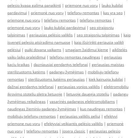
pelesio kvapa galima panaikinti
|
priemone nuo voru
|
lauko kubilai
pardavimui
|
priemonė nuo vorų
|
telefonų remontas
|
kas yra seo
|
priemone nuo voru
|
telefonų remontas
|
telefonų remontas
|
priemonė nuo vorų
|
lauko kubilai pardavimui
|
seo straipsniu
talpinimas
|
geriausias pelėsio valiklis
|
seo straipsniu talpinimas
|
kaip
isvengti pelesio atsiradimo namuose
|
kaip išsirinkti geriausią valiklį
pelėsiui
|
puiki dovana vaikams
|
smagiam žaidimui kieme
|
aikštelės
vaikų laiko praleidimui
|
telefonų remontas naudingas
|
geriausias
kaciu kraikas
|
dazniausiai gendantys telefonai
|
geriausias maistas
sterilizuotoms katėms
|
padangų žymėjimas
|
mobiliųjų telefonų
remontas
|
sterilizuotoms katėms geriausias
|
kiek kainuoja kubilai
|
dažnai gendantys telefonai
|
geriausias vonios valiklis
|
elektromobiliu
ikrovimo stoteliu pletra lietuvoje
|
lietuvoje daugeja stoteliu
|
padangų
žymėjimas reikalingas
|
vasarinės padangos elektromobiliams
|
naudingas žieminių padangų žymėjimas
|
kuo naudingas remontas
|
mobiliųjų telefonų remontas
|
geriausias valiklis peliui
|
efektyvi
priemone nuo voru
|
efektyviai veikiantis pelėsio valiklis
|
priemonė
nuo vorų
|
telefonų remontas
|
josera classic
|
geriausias pelesio