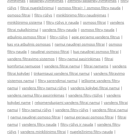
žymėjimas
|
padangų žymėjimas
|
žieminių padangų žymėjimas
|
filtrų
rūšys
|
filtrai nugeležinimui
|
osmoso filtrai> |
osmoso filtrų nauda
|
osmoso filtrai
|
filtrų rūšys
|
minkštinimo filtrų naudojimas
|
minkštinimo sistema
|
filtrų rūšys ir nauda
|
osmoso filtrai
|
vandens
filtrai nukalkinimui
|
vandens filtrų nauda
|
osmoso filtrų nauda
|
atbulinio osmoso filtrai
|
filtrų rūšys
|
apie geriamo vandens filtrus
|
kas yra atbulinis osmosas
|
namui naudingi osmoso filtrai
|
osmoso
filtrų nauda
|
naudingi osmoso filtrai
|
kuo naudingi osmoso filtrai
|
vandens filtravimo sistemos
|
filtrų namui pasirinkimas
|
filtrai
komfortui namuose
|
vandens filtrai namui
|
filtrai namams
|
vandens
filtrai kokybei
|
tinkamiausi vandens filtrai namui
|
vandens filtravimo
sistemos namui
|
filtrų sprendimai namui
|
ieškome vandens filtrų
namui
|
vandens filtrų namui rūšys
|
vandens kokybei filtrai namui
|
vandens namui filtrų pasirinkimas
|
vandens filtrų rtūšys
|
vandens
kokybei name
|
rekomenduojami vandens filtrai namui
|
vandens filtrai
namui
|
filtrų namui rūšys
|
vandens filtrų rūšys
|
vandens filtrai namui
|
namui naudingi osmoso filtrai
|
namui geriausi osmoso filtrai
|
filtrai
namui
|
vandens filtrų nauda
|
filtrų rūšys ir nauda
|
vandens filtrų
rūšys
|
vandens minkštinimo filtrai
|
nugeležinimo filtrų nauda
|