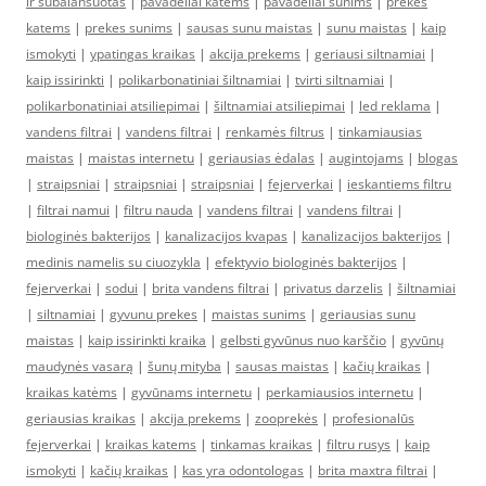
ir subalansuotas
|
pavadeliai katems
|
pavadeliai sunims
|
prekes
katems
|
prekes sunims
|
sausas sunu maistas
|
sunu maistas
|
kaip
ismokyti
|
ypatingas kraikas
|
akcija prekems
|
geriausi siltnamiai
|
kaip issirinkti
|
polikarbonatiniai šiltnamiai
|
tvirti siltnamiai
|
polikarbonatiniai atsiliepimai
|
šiltnamiai atsiliepimai
|
led reklama
|
vandens filtrai
|
vandens filtrai
|
renkamės filtrus
|
tinkamiausias
maistas
|
maistas internetu
|
geriausias ėdalas
|
augintojams
|
blogas
|
straipsniai
|
straipsniai
|
straipsniai
|
fejerverkai
|
ieskantiems filtru
|
filtrai namui
|
filtru nauda
|
vandens filtrai
|
vandens filtrai
|
biologinės bakterijos
|
kanalizacijos kvapas
|
kanalizacijos bakterijos
|
medinis namelis su ciuozykla
|
efektyvio biologinės bakterijos
|
fejerverkai
|
sodui
|
brita vandens filtrai
|
privatus darzelis
|
šiltnamiai
|
siltnamiai
|
gyvunu prekes
|
maistas sunims
|
geriausias sunu
maistas
|
kaip issirinkti kraika
|
gelbsti gyvūnus nuo karščio
|
gyvūnų
maudynės vasarą
|
šunų mityba
|
sausas maistas
|
kačių kraikas
|
kraikas katėms
|
gyvūnams internetu
|
perkamiausios internetu
|
geriausias kraikas
|
akcija prekems
|
zooprekės
|
profesionalūs
fejerverkai
|
kraikas katems
|
tinkamas kraikas
|
filtru rusys
|
kaip
ismokyti
|
kačių kraikas
|
kas yra odontologas
|
brita maxtra filtrai
|