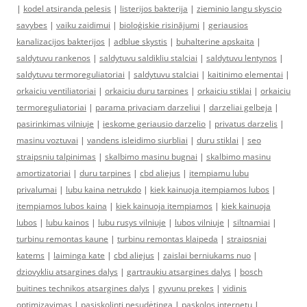
|
kodel atsiranda pelesis
|
listerijos bakterija
|
zieminio langu skyscio
savybes
|
vaiku zaidimui
|
bioloģiskie risinājumi
|
geriausios
kanalizacijos bakterijos
|
adblue skystis
|
buhalterine apskaita
|
saldytuvu rankenos
|
saldytuvu saldikliu stalciai
|
saldytuvu lentynos
|
saldytuvu termoreguliatoriai
|
saldytuvu stalciai
|
kaitinimo elementai
|
orkaiciu ventiliatoriai
|
orkaiciu duru tarpines
|
orkaiciu stiklai
|
orkaiciu
termoreguliatoriai
|
parama privaciam darzeliui
|
darzeliai gelbeja
|
pasirinkimas vilniuje
|
ieskome geriausio darzelio
|
privatus darzelis
|
masinu voztuvai
|
vandens isleidimo siurbliai
|
duru stiklai
|
seo
straipsniu talpinimas
|
skalbimo masinu bugnai
|
skalbimo masinu
amortizatoriai
|
duru tarpines
|
cbd aliejus
|
itempiamu lubu
privalumai
|
lubu kaina netrukdo
|
kiek kainuoja itempiamos lubos
|
itempiamos lubos kaina
|
kiek kainuoja itempiamos
|
kiek kainuoja
lubos
|
lubu kainos
|
lubu rusys vilniuje
|
lubos vilniuje
|
siltnamiai
|
turbinu remontas kaune
|
turbinu remontas klaipeda
|
straipsniai
katems
|
laiminga kate
|
cbd aliejus
|
zaislai berniukams nuo
|
dziovykliu atsargines dalys
|
gartraukiu atsargines dalys
|
bosch
buitines technikos atsargines dalys
|
gyvunu prekes
|
vidinis
optimizavimas
|
pasiskolinti nesudėtinga
|
paskolos internetu
|