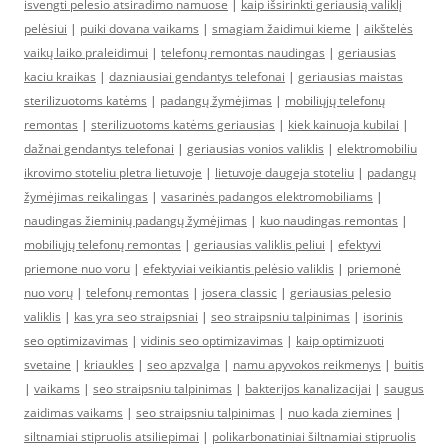
isvengti pelesio atsiradimo namuose
|
kaip išsirinkti geriausią valiklį
pelėsiui
|
puiki dovana vaikams
|
smagiam žaidimui kieme
|
aikštelės
vaikų laiko praleidimui
|
telefonų remontas naudingas
|
geriausias
kaciu kraikas
|
dazniausiai gendantys telefonai
|
geriausias maistas
sterilizuotoms katėms
|
padangų žymėjimas
|
mobiliųjų telefonų
remontas
|
sterilizuotoms katėms geriausias
|
kiek kainuoja kubilai
|
dažnai gendantys telefonai
|
geriausias vonios valiklis
|
elektromobiliu
ikrovimo stoteliu pletra lietuvoje
|
lietuvoje daugeja stoteliu
|
padangų
žymėjimas reikalingas
|
vasarinės padangos elektromobiliams
|
naudingas žieminių padangų žymėjimas
|
kuo naudingas remontas
|
mobiliųjų telefonų remontas
|
geriausias valiklis peliui
|
efektyvi
priemone nuo voru
|
efektyviai veikiantis pelėsio valiklis
|
priemonė
nuo vorų
|
telefonų remontas
|
josera classic
|
geriausias pelesio
valiklis
|
kas yra seo straipsniai
|
seo straipsniu talpinimas
|
isorinis
seo optimizavimas
|
vidinis seo optimizavimas
|
kaip optimizuoti
svetaine
|
kriaukles
|
seo apzvalga
|
namu apyvokos reikmenys
|
buitis
|
vaikams
|
seo straipsniu talpinimas
|
bakterijos kanalizacijai
|
saugus
zaidimas vaikams
|
seo straipsniu talpinimas
|
nuo kada ziemines
|
siltnamiai stipruolis atsiliepimai
|
polikarbonatiniai šiltnamiai stipruolis