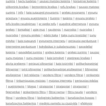
sunims
|
kaciu tualetas
|
sausas maistas katems
|
konservai katems
|
silikoninis kraikas
|
bentonitinis kraikas
|
tofu kraikas
|
sausas maistas
sunims
|
info
|
kaip sutaupyti gyvunams
|
prekes gyvunams
|
gyvunu
prieziura
|
gyvunu augintojams
|
šunims
|
katėms
|
gyvunu prekes
|
tofu kraiko naudojimas
|
ar patiks tofu
|
augalinė alternatyva
|
gyvunu
prekes
|
kontaktai
|
apie mus
|
naujienos
|
nuorodos
|
nuorodos
|
nuorodos
|
gyvunu prekes
|
edalo itaka
|
itaka sunu isvaizdai
|
sunu
mityba
|
kaip sutaupyti
|
gyvunams internetu
|
geriausia parduotuve
|
internetine parduotuve
|
kokybiskas ir subalansuotas
|
pavadeliai
katems
|
pavadeliai sunims
|
prekes katems
|
prekes sunims
|
sausas
sunu maistas
|
sunu maistas
|
kaip ismokyti
|
ypatingas kraikas
|
akcija prekems
|
geriausi siltnamiai
|
kaip issirinkti
|
polikarbonatiniai
šiltnamiai
|
tvirti siltnamiai
|
polikarbonatiniai atsiliepimai
|
šiltnamiai
atsiliepimai
|
led reklama
|
vandens filtrai
|
vandens filtrai
|
renkamės
filtrus
|
tinkamiausias maistas
|
maistas internetu
|
geriausias ėdalas
|
augintojams
|
blogas
|
straipsniai
|
straipsniai
|
straipsniai
|
fejerverkai
|
ieskantiems filtru
|
filtrai namui
|
filtru nauda
|
vandens
filtrai
|
vandens filtrai
|
biologinės bakterijos
|
kanalizacijos kvapas
|
kanalizacijos bakterijos
|
medinis namelis su ciuozykla
|
efektyvio