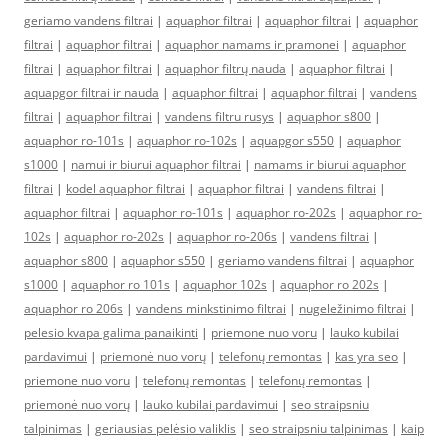
geriamo vandens filtrai
|
aquaphor filtrai
|
aquaphor filtrai
|
aquaphor
filtrai
|
aquaphor filtrai
|
aquaphor namams ir pramonei
|
aquaphor
filtrai
|
aquaphor filtrai
|
aquaphor filtrų nauda
|
aquaphor filtrai
|
aquapgor filtrai ir nauda
|
aquaphor filtrai
|
aquaphor filtrai
|
vandens
filtrai
|
aquaphor filtrai
|
vandens filtru rusys
|
aquaphor s800
|
aquaphor ro-101s
|
aquaphor ro-102s
|
aquapgor s550
|
aquaphor
s1000
|
namui ir biurui aquaphor filtrai
|
namams ir biurui aquaphor
filtrai
|
kodel aquaphor filtrai
|
aquaphor filtrai
|
vandens filtrai
|
aquaphor filtrai
|
aquaphor ro-101s
|
aquaphor ro-202s
|
aquaphor ro-
102s
|
aquaphor ro-202s
|
aquaphor ro-206s
|
vandens filtrai
|
aquaphor s800
|
aquaphor s550
|
geriamo vandens filtrai
|
aquaphor
s1000
|
aquaphor ro 101s
|
aquaphor 102s
|
aquaphor ro 202s
|
aquaphor ro 206s
|
vandens minkstinimo filtrai
|
nugeležinimo filtrai
|
pelesio kvapa galima panaikinti
|
priemone nuo voru
|
lauko kubilai
pardavimui
|
priemonė nuo vorų
|
telefonų remontas
|
kas yra seo
|
priemone nuo voru
|
telefonų remontas
|
telefonų remontas
|
priemonė nuo vorų
|
lauko kubilai pardavimui
|
seo straipsniu
talpinimas
|
geriausias pelėsio valiklis
|
seo straipsniu talpinimas
|
kaip