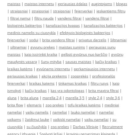
maistas
|
maistas internetu
|
geriausias ėdalas
|
augintojams
|
blogas
|
straipsniai
|
straipsniai
|
straipsniai
|
fejerverkai
|
ieskantiems filtru
|
filtrai namui
|
filtru nauda
|
vandens filtrai
|
vandens filtrai
|
biologinės bakterijos
|
kanalizacijos kvapas
|
kanalizacijos bakterijos
|
medinis namelis su ciuozykla
|
efektyvio biologinės bakterijos
|
fejerverkai
|
sodui
|
brita vandens filtrai
|
privatus darzelis
|
šiltnamiai
|
siltnamiai
|
gyvunu prekes
|
maistas sunims
|
geriausias sunu
maistas
|
kaip issirinkti kraika
|
gelbsti gyvūnus nuo karščio
|
gyvūnų
maudynės vasarą
|
šunų mityba
|
sausas maistas
|
kačių kraikas
|
kraikas katėms
|
gyvūnams internetu
|
perkamiausios internetu
|
geriausias kraikas
|
akcija prekems
|
zooprekės
|
profesionalūs
fejerverkai
|
kraikas katems
|
tinkamas kraikas
|
filtru rusys
|
kaip
ismokyti
|
kačių kraikas
|
kas yra odontologas
|
brita maxtra filtrai
|
aluna
|
brita aluna
|
marella 2,4
|
marella 3,5
|
style 2,4
|
style 3,6
|
brita flow
|
elemaris
|
zoo prekes
|
tofu kraikas katėms
|
mediniai
nameliai
|
vaikų namelis
|
nameliai
|
lauko nameliai
|
nameliai
vaikams
|
žaidimui lauke
|
vaikiski nameliai
|
vaiku nameliai
|
su
ciuozykla
|
su čiuožykla
|
zoo prekes
|
Darbas Vilniuje
|
Recruitment
agency Lithuania
|
Spalvoti lęšiai
|
kroviniu pervezimas klaipeda
|