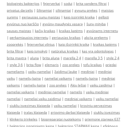
biologinės bakterijos
|
fejerverkai
|
sodui
|
brita vandens filtrai
|
privatus darzelis
|
šiltnamiai
|
siltnamiai
|
gyvunu prekes
|
maistas
sunims
|
geriausias sunu maistas
|
kaip issirinkti kraika
|
gelbsti
gyvūnus nuo karščio
|
gyvūnų maudynės vasarą
|
šunų mityba
|
sausas maistas
|
kačių kraikas
|
kraikas katėms
|
gyvūnams internetu
|
perkamiausios internetu
|
geriausias kraikas
|
akcija prekems
|
zooprekės
|
fejerverkai vilnius
|
kaip išsirinkti kraiką
|
kraikas katėms
|
brita filtrai
|
kaip ismokyti
|
natūralus kraikas
|
kas yra odontologas
|
brita maxtra
|
aluna
|
brita aluna
|
marella 2,4
|
marella 3,5
|
style 2,4
|
style 3,6
|
brita flow
|
elemaris
|
zoo prekes
|
tofu kraikas
|
priedai
nameliams
|
vaikų nameliai
|
žaidimui lauke
|
mediniai
|
mediniai
vaikų
|
namelių kaina
|
nameliai vaikams
|
namelių kaina
|
mediniai
vaikams
|
namelių kaina
|
zoo prekes
|
Akių lęšiai
|
vaiku zaidimui
|
nameliai vaikams
|
mediniai nameliai
|
namelis
|
vaiku mediniai
nameliai
|
nameliai vaiku zaidimui
|
mediniai vaikams
|
vaiku nameliai
|
siukliu isvezimas klaipeda
|
vaiku nameliai
|
kroviniu pervezimas
klaipeda
|
tralas klaipeda
|
griovimo darbai klaipeda
|
siukliu isvezimas
|
klinkerio trinkeles
|
biopreparatai nuotekoms
|
priemone starwax 637
|
bakterijos irenginiams kaina
|
bakterijos STARWAX kaina
|
efektyvus