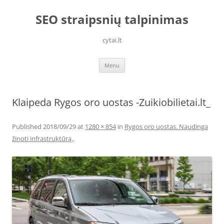
Skip
to
SEO straipsnių talpinimas
content
cytai.lt
Menu
Klaipeda Rygos oro uostas -Zuikiobilietai.lt_
Published
2018/09/29
at
1280 × 854
in
Rygos oro uostas. Naudinga
žinoti infrastruktūrą.
.