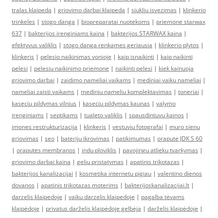
tralas klaipeda
|
griovimo darbai klaipeda
|
siukliu isvezimas
|
klinkerio
trinkeles
|
stogo danga
|
biopreparatai nuotekoms
|
priemone starwax
637
|
bakterijos irenginiams kaina
|
bakterijos STARWAX kaina
|
efektyvus valiklis
|
stogo danga renkames geriausia
|
klinkerio plytos
|
klinkeris
|
pelesio naikinimas vonioje
|
kaip isnaikinti
|
kaip naikinti
pelesi
|
pelesiu naikinimo priemone
|
naikinti pelesi
|
kiek kainuoja
griovimo darbai
|
zaidimo nameliai vaikams
|
mediniai vaiku nameliai
|
nameliai zaisti vaikams
|
mediniu nameliu komplektavimas
|
toneriai
|
kaseciu pildymas vilnius
|
kaseciu pildymas kaunas
|
valymo
įrenginiams
|
septikams
|
tualeto valiklis
|
spausdintuvu kainos
|
imones restrukturizacija
|
klinkeris
|
vestuviu fotografai
|
muro sienu
griovimas
|
seo
|
bateriju ikrovimas
|
patikimumas
|
orapute JDK S 60
|
oraputes membranos
|
indu ploviklis
|
pavojingu atlieku tvarkymas
|
griovimo darbai kaina
|
geliu pristatymas
|
apatinis trikotazas
|
bakterijos kanalizacijai
|
kosmetika internetu pigiau
|
valentino dienos
dovanos
|
apatinis trikotazas moterims
|
bakterijoskanalizacijai.lt
|
darzelis klaipedoje
|
vaiku darzelis klaipedoje
|
pagalba tėvams
klaipėdoje
|
privatus darželis klaipėdoje gelbėja
|
darželis klaipėdoje
|