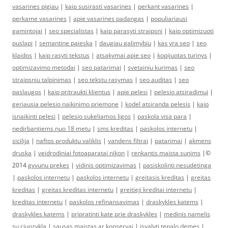
vasarines pigiau
|
kaip susirasti vasarines
|
perkant vasarines
|
perkame vasarines
|
apie vasarines padangas
|
populiariausi
gamintojai
|
seo specialistas
|
kaip parasyti straipsni
|
kaip optimizuoti
puslapi
|
semantine paieska
|
daugiau galimybiu
|
kas yra seo
|
seo
klaidos
|
kaip rasyti tekstus
|
atsakymai apie seo
|
kopijuotas turinys
|
optimizavimo metodai
|
seo patarimai
|
svetainiu kurimas
|
seo
straipsniu talpinimas
|
seo tekstu rasymas
|
seo auditas
|
seo
paslaugos
|
kaip pritraukti klientus
|
apie pelesi
|
pelesio atsiradimui
|
geriausia pelesio naikinimo priemone
|
kodel atsiranda pelesis
|
kaip
isnaikinti pelesi
|
pelesio sukeliamos ligos
|
paskola visa para
|
nedirbantiems nuo 18 metu
|
sms kreditas
|
paskolos internetu
|
sicilija
|
naftos produktu valiklis
|
vandens filtrai
|
patarimai
|
akmens
druska
|
veidrodiniai fotoaparatai nikon
|
renkantis maista sunims
|©
2014
gyvunu prekes
|
vidinis optimizavimas
|
pasiskolinti nesudėtinga
|
paskolos internetu
|
paskolos internetu
|
greitasis kreditas
|
greitas
kreditas
|
greitas kreditas internetu
|
greitieji kreditai internetu
|
kreditas internetu
|
paskolos refinansavimas
|
draskykles katems
|
draskykles katems
|
pripratinti kate prie draskykles
|
medinis namelis
su ciuozykla
|
sausas maistas ar konservai
|
isvalyti tepalo demes
|