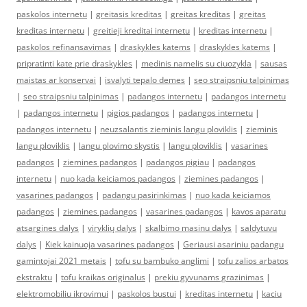
paskolos internetu
|
greitasis kreditas
|
greitas kreditas
|
greitas
kreditas internetu
|
greitieji kreditai internetu
|
kreditas internetu
|
paskolos refinansavimas
|
draskykles katems
|
draskykles katems
|
pripratinti kate prie draskykles
|
medinis namelis su ciuozykla
|
sausas
maistas ar konservai
|
isvalyti tepalo demes
|
seo straipsniu talpinimas
|
seo straipsniu talpinimas
|
padangos internetu
|
padangos internetu
|
padangos internetu
|
pigios padangos
|
padangos internetu
|
padangos internetu
|
neuzsalantis zieminis langu ploviklis
|
zieminis
langu ploviklis
|
langu plovimo skystis
|
langu ploviklis
|
vasarines
padangos
|
ziemines padangos
|
padangos pigiau
|
padangos
internetu
|
nuo kada keiciamos padangos
|
ziemines padangos
|
vasarines padangos
|
padangu pasirinkimas
|
nuo kada keiciamos
padangos
|
ziemines padangos
|
vasarines padangos
|
kavos aparatu
atsargines dalys
|
viryklių dalys
|
skalbimo masinu dalys
|
saldytuvu
dalys
|
Kiek kainuoja vasarines padangos
|
Geriausi asariniu padangu
gamintojai 2021 metais
|
tofu su bambuko anglimi
|
tofu zalios arbatos
ekstraktu
|
tofu kraikas originalus
|
prekiu gyvunams grazinimas
|
elektromobiliu ikrovimui
|
paskolos bustui
|
kreditas internetu
|
kaciu