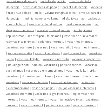
pasirinkimas klaipėdoje
|
darželis klaipėdoje
|
privatus darželis
klaipėdoje
|
privatus darželis klaipėdoje
|
darželis klaipėdoje
|
vandens
filtrai
|
nuo pelesio
|
aukle
|
valymo irenginiai kaina
|
privatus darzelis
klaipedoje
|
mediniai nameliai vaikams
|
atlieku isvezimas
|
padangos
automobiliams
|
seo straipsniu talpinimas
|
parduotuve sunims
|
seo
straipsniu talpinimas
|
seo straipsniu talpinimas
|
seo talpinimo
populiarumas
|
seo straipsniu talpinimas
|
vasarines ar universalios
|
rasymas ir talpinimas
|
padangos internetu
|
vasarines internetu
|
vasarines internetu
|
vasarines
|
vasarines laiku
|
vasarines internetu
|
taupantiems laika
|
vasariniu pirkimas
|
naujos vasarines
|
vasarines
pigiau
|
vasariniu kokybe
|
vasarines internetu
|
vasarines populiarios
|
naudinga zinoti
|
hankook vasarines
|
perka vasarines
|
vasariniu
pasirinkimas
|
vasarines elektromobiliams
|
vasarines laiku
|
pirkti
vasarines
|
diziausias pasirinkimas
|
vasarines internetu
|
vasarines
|
vasarines
|
vasarines internetu
|
vasariniu privalumai
|
vasarines
elektromobiliams
|
vasarines pagiau
|
naujos vasarines internetu
|
vasarines internetu
|
vasarines isigyti internetu
|
pigios vasarines
internetu
|
vasarines internetu
|
vasariniu nusidevejimas
|
vasarines
internetu
|
vasaros sezonui
|
perkant vasarines
|
vasarai internetu
|