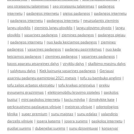
seo straipsniu talpinimas
|
seo straipsniu talpinimas
|
padangos
internetu
|
padangos internetu
|
pigios padangos
|
padangos internetu
|
padangos internetu
|
padangos internetu
|
neuzsalantis zieminis
langu ploviklis
|
zieminis langu ploviklis
|
langu plovimo skystis
|
langu
ploviklis
|
vasarines padangos
|
ziemines padangos
|
padangos pigiau
|
padangos internetu
|
nuo kada keiciamos padangos
|
ziemines
padangos
|
vasarines padangos
|
padangu pasirinkimas
|
nuo kada
keiciamos padangos
|
ziemines padangos
|
vasarines padangos
|
kavos aparatu atsargines dalys
|
viryklių dalys
|
skalbimo masinu dalys
|
saldytuvu dalys
|
Kiek kainuoja vasarines padangos
|
Geriausi
asariniu padangu gamintojai 2021 metais
|
tofu su bambuko anglimi
|
tofu zalios arbatos ekstraktu
|
tofu kraikas originalus
|
prekiu
gyvunams grazinimas
|
elektromobiliu krovimo stoteles
|
paskolos
bustui
|
mini paskolos internetu
|
kaciu mityba
|
išmokykite katę
|
perkraustymo paslaugos vilniuje
|
meistras vilniuje
|
odontologijos
klinika
|
super premium
|
sunu maistas
|
sunu edalas
|
valandinis
darzelis vilniuje
|
josera katems
|
josera sunims
|
paskolos internetu
|
guoliai sunims
|
dubeneliai sunims
|
sunu dziovintuvai
|
konservai