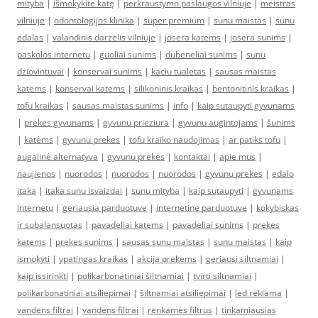
mityba
|
išmokykite katę
|
perkraustymo paslaugos vilniuje
|
meistras
vilniuje
|
odontologijos klinika
|
super premium
|
sunu maistas
|
sunu
edalas
|
valandinis darzelis vilniuje
|
josera katems
|
josera sunims
|
paskolos internetu
|
guoliai sunims
|
dubeneliai sunims
|
sunu
dziovintuvai
|
konservai sunims
|
kaciu tualetas
|
sausas maistas
katems
|
konservai katems
|
silikoninis kraikas
|
bentonitinis kraikas
|
tofu kraikas
|
sausas maistas sunims
|
info
|
kaip sutaupyti gyvunams
|
prekes gyvunams
|
gyvunu prieziura
|
gyvunu augintojams
|
šunims
|
katėms
|
gyvunu prekes
|
tofu kraiko naudojimas
|
ar patiks tofu
|
augalinė alternatyva
|
gyvunu prekes
|
kontaktai
|
apie mus
|
naujienos
|
nuorodos
|
nuorodos
|
nuorodos
|
gyvunu prekes
|
edalo
itaka
|
itaka sunu isvaizdai
|
sunu mityba
|
kaip sutaupyti
|
gyvunams
internetu
|
geriausia parduotuve
|
internetine parduotuve
|
kokybiskas
ir subalansuotas
|
pavadeliai katems
|
pavadeliai sunims
|
prekes
katems
|
prekes sunims
|
sausas sunu maistas
|
sunu maistas
|
kaip
ismokyti
|
ypatingas kraikas
|
akcija prekems
|
geriausi siltnamiai
|
kaip issirinkti
|
polikarbonatiniai šiltnamiai
|
tvirti siltnamiai
|
polikarbonatiniai atsiliepimai
|
šiltnamiai atsiliepimai
|
led reklama
|
vandens filtrai
|
vandens filtrai
|
renkamės filtrus
|
tinkamiausias