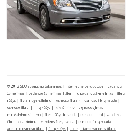
© 2013
SEO straipsniu talpinimas
|
internetine parduotuve
|
padangų
žymėjimas
|
padangų žymėjimas
|
žieminių padangų žymėjimas
|
filtrų
rūšys
|
filtrai nugeležinimui
|
osmoso filtrai> |
osmoso filtrų nauda
|
osmoso filtrai
|
filtrų rūšys
|
minkštinimo filtrų naudojimas
|
minkštinimo sistema
|
filtrų rūšys ir nauda
|
osmoso filtrai
|
vandens
filtrai nukalkinimui
|
vandens filtrų nauda
|
osmoso filtrų nauda
|
atbulinio osmoso filtrai
|
filtrų rūšys
|
apie geriamo vandens filtrus
|