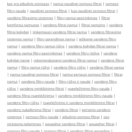
kas yra atbulinis osmosas
|
namui naudingi osmoso filtrai
|
osmoso
filtrų nauda
|
naudingi osmoso filtrai
|
kuo naudingi osmoso filtrai
|
vandens filtravimo sistemos
|
filtrų namui pasirinkimas
|
filtrai
komfortui namuose
|
vandens filtrai namui
|
filtrai namams
|
vandens
filtrai kokybei
|
tinkamiausi vandens filtrai namui
|
vandens filtravimo
sistemos namui
|
filtrų sprendimai namui
|
ieškome vandens filtrų
namui
|
vandens filtrų namui rūšys
|
vandens kokybei filtrai namui
|
vandens namui filtrų pasirinkimas
|
vandens filtrų rtūšys
|
vandens
kokybei name
|
rekomenduojami vandens filtrai namui
|
vandens filtrai
namui
|
filtrų namui rūšys
|
vandens filtrų rūšys
|
vandens filtrai namui
|
namui naudingi osmoso filtrai
|
namui geriausi osmoso filtrai
|
filtrai
namui
|
vandens filtrų nauda
|
filtrų rūšys ir nauda
|
vandens filtrų
rūšys
|
vandens minkštinimo filtrai
|
nugeležinimo filtrų nauda
|
vandens filtrai nugeležinimui
|
vandens minkštinimo filtrų nauda
|
vandens filtrų rūšys
|
nugeležinimo ir vandens monkštinimo filtrai
|
vandens nukalkinimo filtrai
|
vandens filtrai
|
geriamo vandens
sistemos
|
osmoso filtrų nauda
|
atbulinio osmoso filtrai
|
seo
straipsniu talpinimas
|
aquaphor vandens filtrai
|
aquaphor filtrai
|
osmoso filtrų nauda
|
osmoso filtrai
|
vandens filtrai aquaphor
|