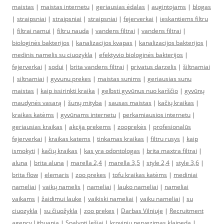
maistas
|
maistas internetu
|
geriausias ėdalas
|
augintojams
|
blogas
|
straipsniai
|
straipsniai
|
straipsniai
|
fejerverkai
|
ieskantiems filtru
|
filtrai namui
|
filtru nauda
|
vandens filtrai
|
vandens filtrai
|
biologinės bakterijos
|
kanalizacijos kvapas
|
kanalizacijos bakterijos
|
medinis namelis su ciuozykla
|
efektyvio biologinės bakterijos
|
fejerverkai
|
sodui
|
brita vandens filtrai
|
privatus darzelis
|
šiltnamiai
|
siltnamiai
|
gyvunu prekes
|
maistas sunims
|
geriausias sunu
maistas
|
kaip issirinkti kraika
|
gelbsti gyvūnus nuo karščio
|
gyvūnų
maudynės vasarą
|
šunų mityba
|
sausas maistas
|
kačių kraikas
|
kraikas katėms
|
gyvūnams internetu
|
perkamiausios internetu
|
geriausias kraikas
|
akcija prekems
|
zooprekės
|
profesionalūs
fejerverkai
|
kraikas katems
|
tinkamas kraikas
|
filtru rusys
|
kaip
ismokyti
|
kačių kraikas
|
kas yra odontologas
|
brita maxtra filtrai
|
aluna
|
brita aluna
|
marella 2,4
|
marella 3,5
|
style 2,4
|
style 3,6
|
brita flow
|
elemaris
|
zoo prekes
|
tofu kraikas katėms
|
mediniai
nameliai
|
vaikų namelis
|
nameliai
|
lauko nameliai
|
nameliai
vaikams
|
žaidimui lauke
|
vaikiski nameliai
|
vaiku nameliai
|
su
ciuozykla
|
su čiuožykla
|
zoo prekes
|
Darbas Vilniuje
|
Recruitment
agency Lithuania
|
Spalvoti lęšiai
|
kroviniu pervezimas klaipeda
|