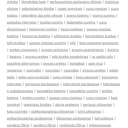
mityba
|
išmokykite katę
|
perkraustymo paslaugos vilniuje
|
meistras
vilniuje
|
odontologijos klinika
|
super premium
|
sunu maistas
|
sunu
edalas
|
valandinis darzelis vilniuje
|
josera katems
|
josera sunims
|
paskolos internetu
|
guoliai sunims
|
dubeneliai sunims
|
sunu
dziovintuvai
|
konservai sunims
|
kaciu tualetas
|
sausas maistas
katems
|
konservai katems
|
silikoninis kraikas
|
bentonitinis kraikas
|
tofu kraikas
|
sausas maistas sunims
|
info
|
kaip sutaupyti gyvunams
|
prekes gyvunams
|
gyvunu prieziura
|
gyvunu augintojams
|
šunims
|
katėms
|
gyvunu prekes
|
tofu kraiko naudojimas
|
ar patiks tofu
|
augalinė alternatyva
|
gyvunu prekes
|
kontaktai
|
apie mus
|
naujienos
|
nuorodos
|
nuorodos
|
nuorodos
|
gyvunu prekes
|
edalo
itaka
|
itaka sunu isvaizdai
|
sunu mityba
|
kaip sutaupyti
|
gyvunams
internetu
|
geriausia parduotuve
|
internetine parduotuve
|
kokybiskas
ir subalansuotas
|
pavadeliai katems
|
pavadeliai sunims
|
prekes
katems
|
prekes sunims
|
sausas sunu maistas
|
sunu maistas
|
kaip
ismokyti
|
ypatingas kraikas
|
akcija prekems
|
geriausi siltnamiai
|
kaip issirinkti
|
polikarbonatiniai šiltnamiai
|
tvirti siltnamiai
|
polikarbonatiniai atsiliepimai
|
šiltnamiai atsiliepimai
|
led reklama
|
vandens filtrai
|
vandens filtrai
|
renkamės filtrus
|
tinkamiausias