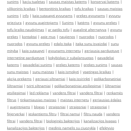
sunims
|
kaciu tualetas
|
sausas maistas katems
|
konservai katems
|
silikoninis kraikas
|
bentonitinis kraikas
|
tofu kraikas
|
sausas maistas
sunims
|
info
|
kaip sutaupyti gyvunams
|
prekes gyvunams
|
gyvunu
prieziura
|
gyvunu augintojams
|
šunims
|
katėms
|
gyvunu prekes
|
tofu kraiko naudojimas
|
ar patiks tofu
|
augalinė alternatyva
|
gyvunu
prekes
|
kontaktai
|
apie mus
|
naujienos
|
nuorodos
|
nuorodos
|
nuorodos
|
gyvunu prekes
|
edalo itaka
|
itaka sunu isvaizdai
|
sunu
mityba
|
kaip sutaupyti
|
gyvunams internetu
|
geriausia parduotuve
|
internetine parduotuve
|
kokybiskas ir subalansuotas
|
pavadeliai
katems
|
pavadeliai sunims
|
prekes katems
|
prekes sunims
|
sausas
sunu maistas
|
sunu maistas
|
kaip ismokyti
|
ypatingas kraikas
|
akcija prekems
|
geriausi siltnamiai
|
kaip issirinkti
|
polikarbonatiniai
šiltnamiai
|
tvirti siltnamiai
|
polikarbonatiniai atsiliepimai
|
šiltnamiai
atsiliepimai
|
led reklama
|
vandens filtrai
|
vandens filtrai
|
renkamės
filtrus
|
tinkamiausias maistas
|
maistas internetu
|
geriausias ėdalas
|
augintojams
|
blogas
|
straipsniai
|
straipsniai
|
straipsniai
|
fejerverkai
|
ieskantiems filtru
|
filtrai namui
|
filtru nauda
|
vandens
filtrai
|
vandens filtrai
|
biologinės bakterijos
|
kanalizacijos kvapas
|
kanalizacijos bakterijos
|
medinis namelis su ciuozykla
|
efektyvio