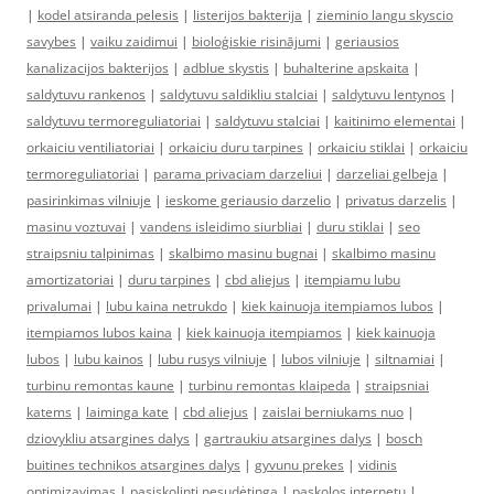
|
kodel atsiranda pelesis
|
listerijos bakterija
|
zieminio langu skyscio
savybes
|
vaiku zaidimui
|
bioloģiskie risinājumi
|
geriausios
kanalizacijos bakterijos
|
adblue skystis
|
buhalterine apskaita
|
saldytuvu rankenos
|
saldytuvu saldikliu stalciai
|
saldytuvu lentynos
|
saldytuvu termoreguliatoriai
|
saldytuvu stalciai
|
kaitinimo elementai
|
orkaiciu ventiliatoriai
|
orkaiciu duru tarpines
|
orkaiciu stiklai
|
orkaiciu
termoreguliatoriai
|
parama privaciam darzeliui
|
darzeliai gelbeja
|
pasirinkimas vilniuje
|
ieskome geriausio darzelio
|
privatus darzelis
|
masinu voztuvai
|
vandens isleidimo siurbliai
|
duru stiklai
|
seo
straipsniu talpinimas
|
skalbimo masinu bugnai
|
skalbimo masinu
amortizatoriai
|
duru tarpines
|
cbd aliejus
|
itempiamu lubu
privalumai
|
lubu kaina netrukdo
|
kiek kainuoja itempiamos lubos
|
itempiamos lubos kaina
|
kiek kainuoja itempiamos
|
kiek kainuoja
lubos
|
lubu kainos
|
lubu rusys vilniuje
|
lubos vilniuje
|
siltnamiai
|
turbinu remontas kaune
|
turbinu remontas klaipeda
|
straipsniai
katems
|
laiminga kate
|
cbd aliejus
|
zaislai berniukams nuo
|
dziovykliu atsargines dalys
|
gartraukiu atsargines dalys
|
bosch
buitines technikos atsargines dalys
|
gyvunu prekes
|
vidinis
optimizavimas
|
pasiskolinti nesudėtinga
|
paskolos internetu
|