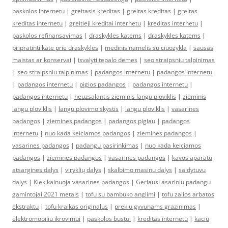
paskolos internetu
|
greitasis kreditas
|
greitas kreditas
|
greitas
kreditas internetu
|
greitieji kreditai internetu
|
kreditas internetu
|
paskolos refinansavimas
|
draskykles katems
|
draskykles katems
|
pripratinti kate prie draskykles
|
medinis namelis su ciuozykla
|
sausas
maistas ar konservai
|
isvalyti tepalo demes
|
seo straipsniu talpinimas
|
seo straipsniu talpinimas
|
padangos internetu
|
padangos internetu
|
padangos internetu
|
pigios padangos
|
padangos internetu
|
padangos internetu
|
neuzsalantis zieminis langu ploviklis
|
zieminis
langu ploviklis
|
langu plovimo skystis
|
langu ploviklis
|
vasarines
padangos
|
ziemines padangos
|
padangos pigiau
|
padangos
internetu
|
nuo kada keiciamos padangos
|
ziemines padangos
|
vasarines padangos
|
padangu pasirinkimas
|
nuo kada keiciamos
padangos
|
ziemines padangos
|
vasarines padangos
|
kavos aparatu
atsargines dalys
|
viryklių dalys
|
skalbimo masinu dalys
|
saldytuvu
dalys
|
Kiek kainuoja vasarines padangos
|
Geriausi asariniu padangu
gamintojai 2021 metais
|
tofu su bambuko anglimi
|
tofu zalios arbatos
ekstraktu
|
tofu kraikas originalus
|
prekiu gyvunams grazinimas
|
elektromobiliu ikrovimui
|
paskolos bustui
|
kreditas internetu
|
kaciu