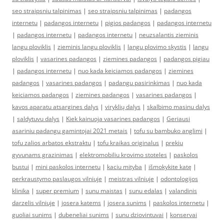
seo straipsniu talpinimas
|
seo straipsniu talpinimas
|
padangos
internetu
|
padangos internetu
|
pigios padangos
|
padangos internetu
|
padangos internetu
|
padangos internetu
|
neuzsalantis zieminis
langu ploviklis
|
zieminis langu ploviklis
|
langu plovimo skystis
|
langu
ploviklis
|
vasarines padangos
|
ziemines padangos
|
padangos pigiau
|
padangos internetu
|
nuo kada keiciamos padangos
|
ziemines
padangos
|
vasarines padangos
|
padangu pasirinkimas
|
nuo kada
keiciamos padangos
|
ziemines padangos
|
vasarines padangos
|
kavos aparatu atsargines dalys
|
viryklių dalys
|
skalbimo masinu dalys
|
saldytuvu dalys
|
Kiek kainuoja vasarines padangos
|
Geriausi
asariniu padangu gamintojai 2021 metais
|
tofu su bambuko anglimi
|
tofu zalios arbatos ekstraktu
|
tofu kraikas originalus
|
prekiu
gyvunams grazinimas
|
elektromobiliu krovimo stoteles
|
paskolos
bustui
|
mini paskolos internetu
|
kaciu mityba
|
išmokykite katę
|
perkraustymo paslaugos vilniuje
|
meistras vilniuje
|
odontologijos
klinika
|
super premium
|
sunu maistas
|
sunu edalas
|
valandinis
darzelis vilniuje
|
josera katems
|
josera sunims
|
paskolos internetu
|
guoliai sunims
|
dubeneliai sunims
|
sunu dziovintuvai
|
konservai