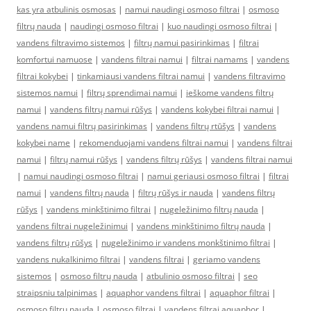
kas yra atbulinis osmosas
|
namui naudingi osmoso filtrai
|
osmoso
filtrų nauda
|
naudingi osmoso filtrai
|
kuo naudingi osmoso filtrai
|
vandens filtravimo sistemos
|
filtrų namui pasirinkimas
|
filtrai
komfortui namuose
|
vandens filtrai namui
|
filtrai namams
|
vandens
filtrai kokybei
|
tinkamiausi vandens filtrai namui
|
vandens filtravimo
sistemos namui
|
filtrų sprendimai namui
|
ieškome vandens filtrų
namui
|
vandens filtrų namui rūšys
|
vandens kokybei filtrai namui
|
vandens namui filtrų pasirinkimas
|
vandens filtrų rtūšys
|
vandens
kokybei name
|
rekomenduojami vandens filtrai namui
|
vandens filtrai
namui
|
filtrų namui rūšys
|
vandens filtrų rūšys
|
vandens filtrai namui
|
namui naudingi osmoso filtrai
|
namui geriausi osmoso filtrai
|
filtrai
namui
|
vandens filtrų nauda
|
filtrų rūšys ir nauda
|
vandens filtrų
rūšys
|
vandens minkštinimo filtrai
|
nugeležinimo filtrų nauda
|
vandens filtrai nugeležinimui
|
vandens minkštinimo filtrų nauda
|
vandens filtrų rūšys
|
nugeležinimo ir vandens monkštinimo filtrai
|
vandens nukalkinimo filtrai
|
vandens filtrai
|
geriamo vandens
sistemos
|
osmoso filtrų nauda
|
atbulinio osmoso filtrai
|
seo
straipsniu talpinimas
|
aquaphor vandens filtrai
|
aquaphor filtrai
|
osmoso filtrų nauda
|
osmoso filtrai
|
vandens filtrai aquaphor
|