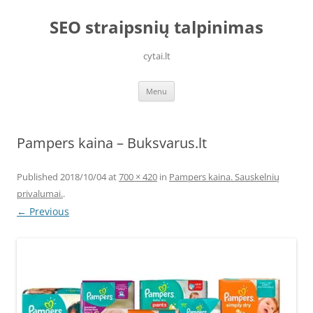
Skip
to
SEO straipsnių talpinimas
content
cytai.lt
Menu
Pampers kaina – Buksvarus.lt
Published
2018/10/04
at
700 × 420
in
Pampers kaina. Sauskelnių
privalumai.
.
← Previous