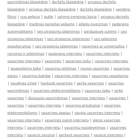
pasirinkimas klaipėdoje
|
darželis klaipėdoje
|
privatus darželis
klaipėdoje
|
privatus darželis klaipėdoje
|
darželis klaipėdoje
|
vandens
filtrai
|
nuo pelesio
|
aukle
|
valymo irenginiai kaina
|
privatus darzelis
klaipedoje
|
mediniai nameliai vaikams
|
atlieku isvezimas
|
padangos
automobiliams
|
seo straipsniu talpinimas
|
parduotuve sunims
|
seo
straipsniu talpinimas
|
seo straipsniu talpinimas
|
seo talpinimo
populiarumas
|
seo straipsniu talpinimas
|
vasarines ar universalios
|
rasymas ir talpinimas
|
padangos internetu
|
vasarines internetu
|
vasarines internetu
|
vasarines
|
vasarines laiku
|
vasarines internetu
|
taupantiems laika
|
vasariniu pirkimas
|
naujos vasarines
|
vasarines
pigiau
|
vasariniu kokybe
|
vasarines internetu
|
vasarines populiarios
|
naudinga zinoti
|
hankook vasarines
|
perka vasarines
|
vasariniu
pasirinkimas
|
vasarines elektromobiliams
|
vasarines laiku
|
pirkti
vasarines
|
diziausias pasirinkimas
|
vasarines internetu
|
vasarines
|
vasarines
|
vasarines internetu
|
vasariniu privalumai
|
vasarines
elektromobiliams
|
vasarines pagiau
|
naujos vasarines internetu
|
vasarines internetu
|
vasarines isigyti internetu
|
pigios vasarines
internetu
|
vasarines internetu
|
vasariniu nusidevejimas
|
vasarines
internetu
|
vasaros sezonui
|
perkant vasarines
|
vasarai internetu
|