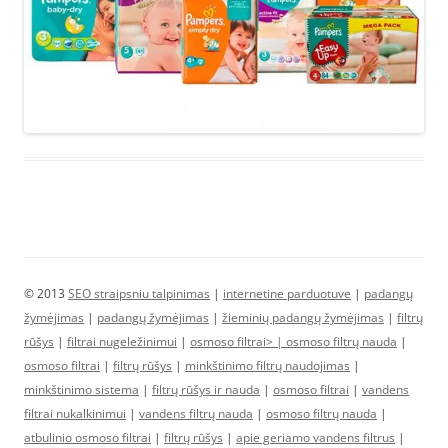
© 2013
SEO straipsniu talpinimas
|
internetine parduotuve
|
padangų
žymėjimas
|
padangų žymėjimas
|
žieminių padangų žymėjimas
|
filtrų
rūšys
|
filtrai nugeležinimui
|
osmoso filtrai> |
osmoso filtrų nauda
|
osmoso filtrai
|
filtrų rūšys
|
minkštinimo filtrų naudojimas
|
minkštinimo sistema
|
filtrų rūšys ir nauda
|
osmoso filtrai
|
vandens
filtrai nukalkinimui
|
vandens filtrų nauda
|
osmoso filtrų nauda
|
atbulinio osmoso filtrai
|
filtrų rūšys
|
apie geriamo vandens filtrus
|