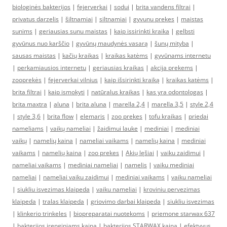
biologinės bakterijos
|
fejerverkai
|
sodui
|
brita vandens filtrai
|
privatus darzelis
|
šiltnamiai
|
siltnamiai
|
gyvunu prekes
|
maistas
sunims
|
geriausias sunu maistas
|
kaip issirinkti kraika
|
gelbsti
gyvūnus nuo karščio
|
gyvūnų maudynės vasarą
|
šunų mityba
|
sausas maistas
|
kačių kraikas
|
kraikas katėms
|
gyvūnams internetu
|
perkamiausios internetu
|
geriausias kraikas
|
akcija prekems
|
zooprekės
|
fejerverkai vilnius
|
kaip išsirinkti kraiką
|
kraikas katėms
|
brita filtrai
|
kaip ismokyti
|
natūralus kraikas
|
kas yra odontologas
|
brita maxtra
|
aluna
|
brita aluna
|
marella 2,4
|
marella 3,5
|
style 2,4
|
style 3,6
|
brita flow
|
elemaris
|
zoo prekes
|
tofu kraikas
|
priedai
nameliams
|
vaikų nameliai
|
žaidimui lauke
|
mediniai
|
mediniai
vaikų
|
namelių kaina
|
nameliai vaikams
|
namelių kaina
|
mediniai
vaikams
|
namelių kaina
|
zoo prekes
|
Akių lęšiai
|
vaiku zaidimui
|
nameliai vaikams
|
mediniai nameliai
|
namelis
|
vaiku mediniai
nameliai
|
nameliai vaiku zaidimui
|
mediniai vaikams
|
vaiku nameliai
|
siukliu isvezimas klaipeda
|
vaiku nameliai
|
kroviniu pervezimas
klaipeda
|
tralas klaipeda
|
griovimo darbai klaipeda
|
siukliu isvezimas
|
klinkerio trinkeles
|
biopreparatai nuotekoms
|
priemone starwax 637
|
bakterijos irenginiams kaina
|
bakterijos STARWAX kaina
|
efektyvus