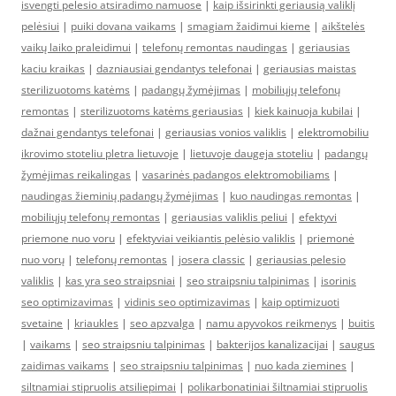
isvengti pelesio atsiradimo namuose
|
kaip išsirinkti geriausią valiklį
pelėsiui
|
puiki dovana vaikams
|
smagiam žaidimui kieme
|
aikštelės
vaikų laiko praleidimui
|
telefonų remontas naudingas
|
geriausias
kaciu kraikas
|
dazniausiai gendantys telefonai
|
geriausias maistas
sterilizuotoms katėms
|
padangų žymėjimas
|
mobiliųjų telefonų
remontas
|
sterilizuotoms katėms geriausias
|
kiek kainuoja kubilai
|
dažnai gendantys telefonai
|
geriausias vonios valiklis
|
elektromobiliu
ikrovimo stoteliu pletra lietuvoje
|
lietuvoje daugeja stoteliu
|
padangų
žymėjimas reikalingas
|
vasarinės padangos elektromobiliams
|
naudingas žieminių padangų žymėjimas
|
kuo naudingas remontas
|
mobiliųjų telefonų remontas
|
geriausias valiklis peliui
|
efektyvi
priemone nuo voru
|
efektyviai veikiantis pelėsio valiklis
|
priemonė
nuo vorų
|
telefonų remontas
|
josera classic
|
geriausias pelesio
valiklis
|
kas yra seo straipsniai
|
seo straipsniu talpinimas
|
isorinis
seo optimizavimas
|
vidinis seo optimizavimas
|
kaip optimizuoti
svetaine
|
kriaukles
|
seo apzvalga
|
namu apyvokos reikmenys
|
buitis
|
vaikams
|
seo straipsniu talpinimas
|
bakterijos kanalizacijai
|
saugus
zaidimas vaikams
|
seo straipsniu talpinimas
|
nuo kada ziemines
|
siltnamiai stipruolis atsiliepimai
|
polikarbonatiniai šiltnamiai stipruolis