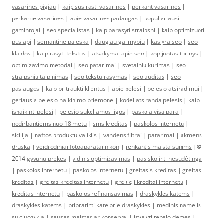
vasarines pigiau
|
kaip susirasti vasarines
|
perkant vasarines
|
perkame vasarines
|
apie vasarines padangas
|
populiariausi
gamintojai
|
seo specialistas
|
kaip parasyti straipsni
|
kaip optimizuoti
puslapi
|
semantine paieska
|
daugiau galimybiu
|
kas yra seo
|
seo
klaidos
|
kaip rasyti tekstus
|
atsakymai apie seo
|
kopijuotas turinys
|
optimizavimo metodai
|
seo patarimai
|
svetainiu kurimas
|
seo
straipsniu talpinimas
|
seo tekstu rasymas
|
seo auditas
|
seo
paslaugos
|
kaip pritraukti klientus
|
apie pelesi
|
pelesio atsiradimui
|
geriausia pelesio naikinimo priemone
|
kodel atsiranda pelesis
|
kaip
isnaikinti pelesi
|
pelesio sukeliamos ligos
|
paskola visa para
|
nedirbantiems nuo 18 metu
|
sms kreditas
|
paskolos internetu
|
sicilija
|
naftos produktu valiklis
|
vandens filtrai
|
patarimai
|
akmens
druska
|
veidrodiniai fotoaparatai nikon
|
renkantis maista sunims
|©
2014
gyvunu prekes
|
vidinis optimizavimas
|
pasiskolinti nesudėtinga
|
paskolos internetu
|
paskolos internetu
|
greitasis kreditas
|
greitas
kreditas
|
greitas kreditas internetu
|
greitieji kreditai internetu
|
kreditas internetu
|
paskolos refinansavimas
|
draskykles katems
|
draskykles katems
|
pripratinti kate prie draskykles
|
medinis namelis
su ciuozykla
|
sausas maistas ar konservai
|
isvalyti tepalo demes
|