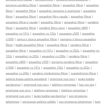
geriamo vandens filtrai
|
aquaphor filtrai
|
aquaphor filtrai
|
aquaphor
filtrai
|
aquaphor filtrai
|
aquaphor namams ir pramonei
|
aquaphor
filtrai
|
aquaphor filtrai
|
aquaphor filtrų nauda
|
aquaphor filtrai
|
aquapgor filtrai ir nauda
|
aquaphor filtrai
|
aquaphor filtrai
|
vandens
filtrai
|
aquaphor filtrai
|
vandens filtru rusys
|
aquaphor s800
|
aquaphor ro-101s
|
aquaphor ro-102s
|
aquapgor s550
|
aquaphor
s1000
|
namui ir biurui aquaphor filtrai
|
namams ir biurui aquaphor
filtrai
|
kodel aquaphor filtrai
|
aquaphor filtrai
|
vandens filtrai
|
aquaphor filtrai
|
aquaphor ro-101s
|
aquaphor ro-202s
|
aquaphor ro-
102s
|
aquaphor ro-202s
|
aquaphor ro-206s
|
vandens filtrai
|
aquaphor s800
|
aquaphor s550
|
geriamo vandens filtrai
|
aquaphor
s1000
|
aquaphor ro 101s
|
aquaphor 102s
|
aquaphor ro 202s
|
aquaphor ro 206s
|
vandens minkstinimo filtrai
|
nugeležinimo filtrai
|
pelesio kvapa galima panaikinti
|
priemone nuo voru
|
lauko kubilai
pardavimui
|
priemonė nuo vorų
|
telefonų remontas
|
kas yra seo
|
priemone nuo voru
|
telefonų remontas
|
telefonų remontas
|
priemonė nuo vorų
|
lauko kubilai pardavimui
|
seo straipsniu
talpinimas
|
geriausias pelėsio valiklis
|
seo straipsniu talpinimas
|
kaip