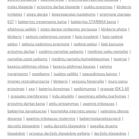
tralas klaipeda
|
griovimo darbai klaipeda
|
siukliu isvezimas
|
klinkerio
trinkeles
|
stogo danga
|
biopreparatai nuotekoms
|
priemone starwax
637
|
bakterijos irenginiams kaina
|
bakterijos STARWAX kaina
|
efektyvus valiklis
|
stogo danga renkames geriausia
|
klinkerio plytos
|
klinkeris
|
pelesio naikinimas vonioje
|
kaip isnaikinti
|
kaip naikinti
pelesi
|
pelesiu naikinimo priemone
|
naikinti pelesi
|
kiek kainuoja
griovimo darbai
|
zaidimo nameliai vaikams
|
mediniai vaiku nameliai
|
nameliai zaisti vaikams
|
mediniu nameliu komplektavimas
|
toneriai
|
kaseciu pildymas vilnius
|
kaseciu pildymas kaunas
|
valymo
įrenginiams
|
septikams
|
tualeto valiklis
|
spausdintuvu kainos
|
imones restrukturizacija
|
klinkeris
|
vestuviu fotografai
|
muro sienu
griovimas
|
seo
|
bateriju ikrovimas
|
patikimumas
|
orapute JDK S 60
|
oraputes membranos
|
indu ploviklis
|
pavojingu atlieku tvarkymas
|
griovimo darbai kaina
|
geliu pristatymas
|
apatinis trikotazas
|
bakterijos kanalizacijai
|
kosmetika internetu pigiau
|
valentino dienos
dovanos
|
apatinis trikotazas moterims
|
bakterijoskanalizacijai.lt
|
darzelis klaipedoje
|
vaiku darzelis klaipedoje
|
pagalba tėvams
klaipėdoje
|
privatus darželis klaipėdoje gelbėja
|
darželis klaipėdoje
|