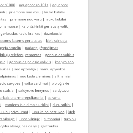
or s1000
|
aquaphor ro 101s
|
aquaphor
inti
|
priemone nuo voru
|
lauko kubilai
ntas
|
priemonė nuo vorų
|
lauko kubilai
imo namuose
|
kaip išsirinkti geriausią valiklį
|
geriausias kaciu kraikas
|
dazniausiai
zuotoms katėms geriausias
|
kiek kainuoja
ugeja stoteliu
|
padangų žymėjimas
iliųjų telefonų remontas
|
geriausias valiklis
ssic
|
geriausias pelesio valiklis
|
kas yra seo
iaukles
|
seo apzvalga
|
namu apyvokos
talpinimas
|
nuo kada ziemines
|
siltnamiai
yscio savybes
|
vaiku zaidimui
|
bioloģiskie
u stalciai
|
saldytuvu lentynos
|
saldytuvu
orkaiciu termoreguliatoriai
|
parama
i
|
vandens isleidimo siurbliai
|
duru stiklai
|
 lubu privalumai
|
lubu kaina netrukdo
|
kiek
s vilniuje
|
lubos vilniuje
|
siltnamiai
|
turbinu
vykliu atsargines dalys
|
gartraukiu