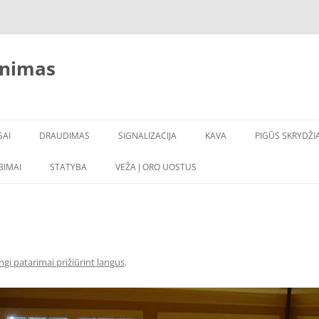
inimas
SAI
DRAUDIMAS
SIGNALIZACIJA
KAVA
PIGŪS SKRYDŽIA
LBIMAI
STATYBA
VEŽA Į ORO UOSTUS
gi patarimai prižiūrint langus
.