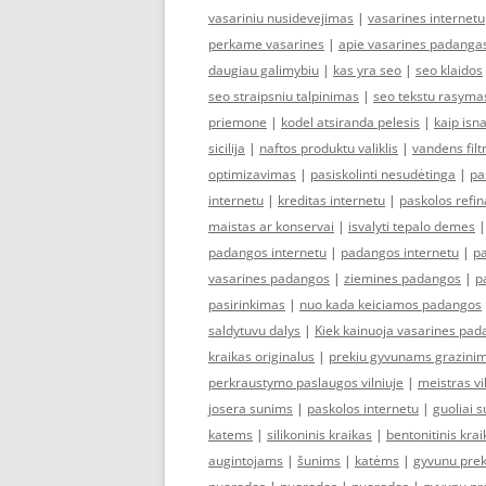
vasariniu nusidevejimas
|
vasarines internetu
perkame vasarines
|
apie vasarines padanga
daugiau galimybiu
|
kas yra seo
|
seo klaidos
seo straipsniu talpinimas
|
seo tekstu rasyma
priemone
|
kodel atsiranda pelesis
|
kaip isna
sicilija
|
naftos produktu valiklis
|
vandens filt
optimizavimas
|
pasiskolinti nesudėtinga
|
pa
internetu
|
kreditas internetu
|
paskolos refi
maistas ar konservai
|
isvalyti tepalo demes
padangos internetu
|
padangos internetu
|
p
vasarines padangos
|
ziemines padangos
|
p
pasirinkimas
|
nuo kada keiciamos padangos
saldytuvu dalys
|
Kiek kainuoja vasarines pa
kraikas originalus
|
prekiu gyvunams grazini
perkraustymo paslaugos vilniuje
|
meistras vi
josera sunims
|
paskolos internetu
|
guoliai 
katems
|
silikoninis kraikas
|
bentonitinis krai
augintojams
|
šunims
|
katėms
|
gyvunu pre