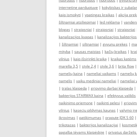
nuorodos
|
nuorodos
|
nuorodos
|
gyvunu pr
internetine parduotuve
|
kokybiskas ir subala
kaip ismokyti
|
ypatingas kraikas
|
akcija pre
šiltnamiai atsiliepimai
|
led reklama
|
vandens 
blogas
|
straipsniai
|
straipsniai
|
straipsniai
kanalizacijos kvapas
|
kanalizacijos bakterijos
|
šiltnamiai
|
siltnamiai
|
gyvunu prekes
|
ma
mityba
|
sausas maistas
|
kačių kraikas
|
kra
vilnius
|
kaip išsirinkti kraiką
|
kraikas katėms
marella 3,5
|
style 2,4
|
style 3,6
|
brita flow
namelių kaina
|
nameliai vaikams
|
namelių k
namelis
|
vaiku mediniai nameliai
|
nameliai 
|
tralas klaipeda
|
griovimo darbai klaipeda
|
bakterijos STARWAX kaina
|
efektyvus valiklis
naikinimo priemone
|
naikinti pelesi
|
griovim
vilnius
|
kaseciu pildymas kaunas
|
valymo įr
ikrovimas
|
patikimumas
|
orapute JDK S 60
trikotazas
|
bakterijos kanalizacijai
|
kosmetik
pagalba tėvams klaipėdoje
|
privatus darželis