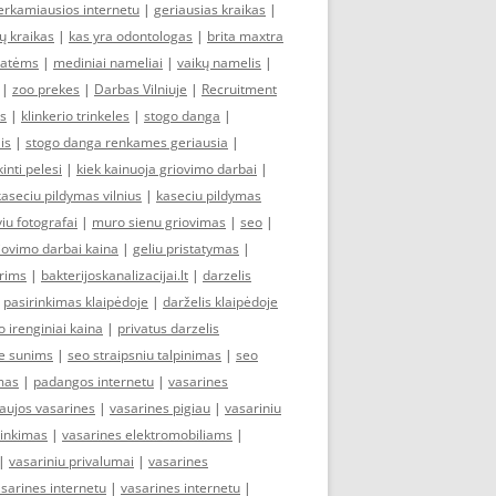
erkamiausios internetu
|
geriausias kraikas
|
ų kraikas
|
kas yra odontologas
|
brita maxtra
 katėms
|
mediniai nameliai
|
vaikų namelis
|
|
zoo prekes
|
Darbas Vilniuje
|
Recruitment
as
|
klinkerio trinkeles
|
stogo danga
|
is
|
stogo danga renkames geriausia
|
kinti pelesi
|
kiek kainuoja griovimo darbai
|
kaseciu pildymas vilnius
|
kaseciu pildymas
iu fotografai
|
muro sienu griovimas
|
seo
|
iovimo darbai kaina
|
geliu pristatymas
|
erims
|
bakterijoskanalizacijai.lt
|
darzelis
|
pasirinkimas klaipėdoje
|
darželis klaipėdoje
 irenginiai kaina
|
privatus darzelis
e sunims
|
seo straipsniu talpinimas
|
seo
mas
|
padangos internetu
|
vasarines
aujos vasarines
|
vasarines pigiau
|
vasariniu
rinkimas
|
vasarines elektromobiliams
|
|
vasariniu privalumai
|
vasarines
asarines internetu
|
vasarines internetu
|