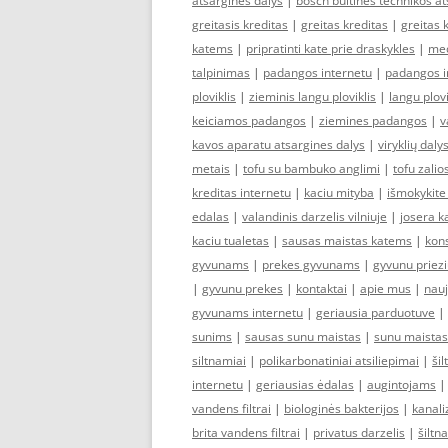
atsargines dalys
|
bosch buitines technikos at
greitasis kreditas
|
greitas kreditas
|
greitas 
katems
|
pripratinti kate prie draskykles
|
med
talpinimas
|
padangos internetu
|
padangos i
ploviklis
|
zieminis langu ploviklis
|
langu plov
keiciamos padangos
|
ziemines padangos
|
v
kavos aparatu atsargines dalys
|
viryklių daly
metais
|
tofu su bambuko anglimi
|
tofu zalio
kreditas internetu
|
kaciu mityba
|
išmokykite
edalas
|
valandinis darzelis vilniuje
|
josera 
kaciu tualetas
|
sausas maistas katems
|
kon
gyvunams
|
prekes gyvunams
|
gyvunu priez
|
gyvunu prekes
|
kontaktai
|
apie mus
|
nauj
gyvunams internetu
|
geriausia parduotuve
|
sunims
|
sausas sunu maistas
|
sunu maistas
siltnamiai
|
polikarbonatiniai atsiliepimai
|
šil
internetu
|
geriausias ėdalas
|
augintojams
vandens filtrai
|
biologinės bakterijos
|
kanali
brita vandens filtrai
|
privatus darzelis
|
šiltn