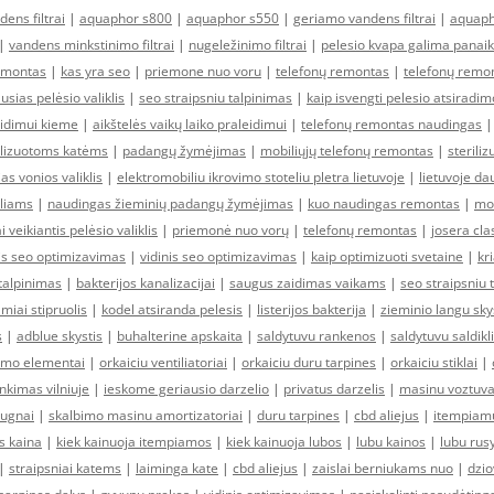
dens filtrai
|
aquaphor s800
|
aquaphor s550
|
geriamo vandens filtrai
|
aquaph
|
vandens minkstinimo filtrai
|
nugeležinimo filtrai
|
pelesio kvapa galima panaik
emontas
|
kas yra seo
|
priemone nuo voru
|
telefonų remontas
|
telefonų remo
usias pelėsio valiklis
|
seo straipsniu talpinimas
|
kaip isvengti pelesio atsirad
idimui kieme
|
aikštelės vaikų laiko praleidimui
|
telefonų remontas naudingas
ilizuotoms katėms
|
padangų žymėjimas
|
mobiliųjų telefonų remontas
|
sterili
as vonios valiklis
|
elektromobiliu ikrovimo stoteliu pletra lietuvoje
|
lietuvoje da
liams
|
naudingas žieminių padangų žymėjimas
|
kuo naudingas remontas
|
mob
i veikiantis pelėsio valiklis
|
priemonė nuo vorų
|
telefonų remontas
|
josera cla
nis seo optimizavimas
|
vidinis seo optimizavimas
|
kaip optimizuoti svetaine
|
kr
 talpinimas
|
bakterijos kanalizacijai
|
saugus zaidimas vaikams
|
seo straipsniu 
amiai stipruolis
|
kodel atsiranda pelesis
|
listerijos bakterija
|
zieminio langu sk
s
|
adblue skystis
|
buhalterine apskaita
|
saldytuvu rankenos
|
saldytuvu saldikli
nimo elementai
|
orkaiciu ventiliatoriai
|
orkaiciu duru tarpines
|
orkaiciu stiklai
|
inkimas vilniuje
|
ieskome geriausio darzelio
|
privatus darzelis
|
masinu voztuva
bugnai
|
skalbimo masinu amortizatoriai
|
duru tarpines
|
cbd aliejus
|
itempiamu
s kaina
|
kiek kainuoja itempiamos
|
kiek kainuoja lubos
|
lubu kainos
|
lubu rusy
|
straipsniai katems
|
laiminga kate
|
cbd aliejus
|
zaislai berniukams nuo
|
dzio