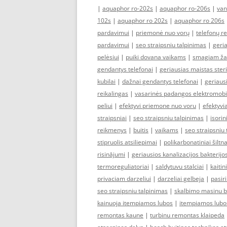
|
aquaphor ro-202s
|
aquaphor ro-206s
|
van
102s
|
aquaphor ro 202s
|
aquaphor ro 206s
pardavimui
|
priemonė nuo vorų
|
telefonų r
pardavimui
|
seo straipsniu talpinimas
|
geria
pelėsiui
|
puiki dovana vaikams
|
smagiam ža
gendantys telefonai
|
geriausias maistas ster
kubilai
|
dažnai gendantys telefonai
|
geriausi
reikalingas
|
vasarinės padangos elektromobi
peliui
|
efektyvi priemone nuo voru
|
efektyvia
straipsniai
|
seo straipsniu talpinimas
|
isori
reikmenys
|
buitis
|
vaikams
|
seo straipsniu
stipruolis atsiliepimai
|
polikarbonatiniai šiltn
risinājumi
|
geriausios kanalizacijos bakterijo
termoreguliatoriai
|
saldytuvu stalciai
|
kaiti
privaciam darzeliui
|
darzeliai gelbeja
|
pasir
seo straipsniu talpinimas
|
skalbimo masinu 
kainuoja itempiamos lubos
|
itempiamos lubo
remontas kaune
|
turbinu remontas klaipeda