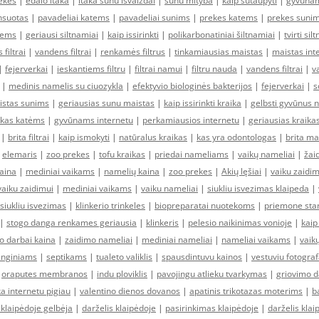
ekes
|
edalo itaka
|
itaka sunu isvaizdai
|
sunu mityba
|
kaip sutaupyti
|
gyvunam
nsuotas
|
pavadeliai katems
|
pavadeliai sunims
|
prekes katems
|
prekes suni
kems
|
geriausi siltnamiai
|
kaip issirinkti
|
polikarbonatiniai šiltnamiai
|
tvirti sil
filtrai
|
vandens filtrai
|
renkamės filtrus
|
tinkamiausias maistas
|
maistas int
|
fejerverkai
|
ieskantiems filtru
|
filtrai namui
|
filtru nauda
|
vandens filtrai
|
v
|
medinis namelis su ciuozykla
|
efektyvio biologinės bakterijos
|
fejerverkai
|
s
istas sunims
|
geriausias sunu maistas
|
kaip issirinkti kraika
|
gelbsti gyvūnus 
ikas katėms
|
gyvūnams internetu
|
perkamiausios internetu
|
geriausias kraika
|
brita filtrai
|
kaip ismokyti
|
natūralus kraikas
|
kas yra odontologas
|
brita ma
|
elemaris
|
zoo prekes
|
tofu kraikas
|
priedai nameliams
|
vaikų nameliai
|
žai
aina
|
mediniai vaikams
|
namelių kaina
|
zoo prekes
|
Akių lęšiai
|
vaiku zaidim
vaiku zaidimui
|
mediniai vaikams
|
vaiku nameliai
|
siukliu isvezimas klaipeda
|
siukliu isvezimas
|
klinkerio trinkeles
|
biopreparatai nuotekoms
|
priemone sta
|
stogo danga renkames geriausia
|
klinkeris
|
pelesio naikinimas vonioje
|
kaip 
o darbai kaina
|
zaidimo nameliai
|
mediniai nameliai
|
nameliai vaikams
|
vaik
enginiams
|
septikams
|
tualeto valiklis
|
spausdintuvu kainos
|
vestuviu fotograf
|
oraputes membranos
|
indu ploviklis
|
pavojingu atlieku tvarkymas
|
griovimo d
a internetu pigiau
|
valentino dienos dovanos
|
apatinis trikotazas moterims
|
b
 klaipėdoje gelbėja
|
darželis klaipėdoje
|
pasirinkimas klaipėdoje
|
darželis klai