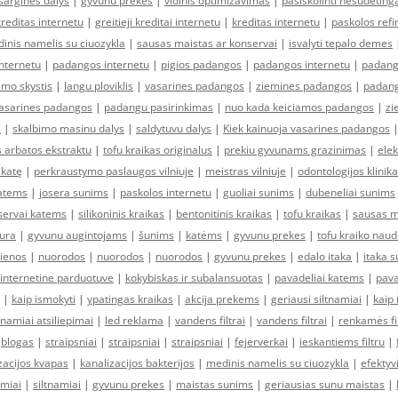
sargines dalys
|
gyvunu prekes
|
vidinis optimizavimas
|
pasiskolinti nesudėting
kreditas internetu
|
greitieji kreditai internetu
|
kreditas internetu
|
paskolos ref
inis namelis su ciuozykla
|
sausas maistas ar konservai
|
isvalyti tepalo demes
nternetu
|
padangos internetu
|
pigios padangos
|
padangos internetu
|
padang
imo skystis
|
langu ploviklis
|
vasarines padangos
|
ziemines padangos
|
padang
asarines padangos
|
padangu pasirinkimas
|
nuo kada keiciamos padangos
|
zi
s
|
skalbimo masinu dalys
|
saldytuvu dalys
|
Kiek kainuoja vasarines padangos
s arbatos ekstraktu
|
tofu kraikas originalus
|
prekiu gyvunams grazinimas
|
elek
 katę
|
perkraustymo paslaugos vilniuje
|
meistras vilniuje
|
odontologijos klinika
katems
|
josera sunims
|
paskolos internetu
|
guoliai sunims
|
dubeneliai sunims
servai katems
|
silikoninis kraikas
|
bentonitinis kraikas
|
tofu kraikas
|
sausas m
iura
|
gyvunu augintojams
|
šunims
|
katėms
|
gyvunu prekes
|
tofu kraiko nau
ienos
|
nuorodos
|
nuorodos
|
nuorodos
|
gyvunu prekes
|
edalo itaka
|
itaka s
internetine parduotuve
|
kokybiskas ir subalansuotas
|
pavadeliai katems
|
pava
|
kaip ismokyti
|
ypatingas kraikas
|
akcija prekems
|
geriausi siltnamiai
|
kaip 
tnamiai atsiliepimai
|
led reklama
|
vandens filtrai
|
vandens filtrai
|
renkamės fi
|
blogas
|
straipsniai
|
straipsniai
|
straipsniai
|
fejerverkai
|
ieskantiems filtru
|
zacijos kvapas
|
kanalizacijos bakterijos
|
medinis namelis su ciuozykla
|
efektyv
amiai
|
siltnamiai
|
gyvunu prekes
|
maistas sunims
|
geriausias sunu maistas
|