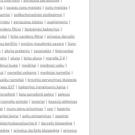
s internetu
|
geriausia parduotuve
|
ms
|
sausas sunu maistas
|
sunu maistas
|
tnamiai
|
polikarbonatiniai atsiliepimai
|
ernetu
|
geriausias ėdalas
|
augintojams
|
andens filtrai
|
biologinės bakterijos
|
odui
|
brita vandens filtrai
|
privatus darzelis
nuo karščio
|
gyvūnų maudynės vasarą
|
šunų
s
|
akcija prekems
|
zooprekės
|
fejerverkai
xtra
|
aluna
|
brita aluna
|
marella 2,4
|
dimui lauke
|
mediniai
|
mediniai vaikų
|
ui
|
nameliai vaikams
|
mediniai nameliai
|
vaiku nameliai
|
kroviniu pervezimas klaipeda
rwax 637
|
bakterijos irenginiams kaina
|
isnaikinti
|
kaip panaikinti pelesi
|
pelesiu
ų namelių priedai
|
toneriai
|
kaseciu pildymas
ai
|
muro sienu griovimas
|
seo
|
bateriju
arbai kaina
|
geliu pristatymas
|
apatinis
akterijoskanalizacijai.lt
|
darzelis klaipedoje
|
pėdoje
|
privatus darželis klaipėdoje
|
privatus