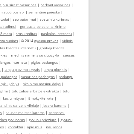
aip susirasti vasarines
|
perkant vasarines
|
imizuoti puslapi
|
semantine paieska
|
todai
|
seo patarimai
|
svetainiu kurimas
|
tsiradimui
|
geriausia pelesio naikinimo
18 metu
|
sms kreditas
|
paskolos internetu
|
ista sunims
|© 2014
gyvunu prekes
|
vidinis
tas kreditas internetu
|
greitieji kreditai
ykles
|
medinis namelis su ciuozykla
|
sausas
angos internetu
|
pigios padangos
|
s
|
langu plovimo skystis
|
langu ploviklis
|
s padangos
|
vasarines padangos
|
padangu
iryklių dalys
|
skalbimo masinu dalys
|
glimi
|
tofu zalios arbatos ekstraktu
|
tofu
|
kaciu mityba
|
išmokykite katę
|
landinis darzelis vilniuje
|
josera katems
|
as
|
sausas maistas katems
|
konservai
ekes gyvunams
|
gyvunu prieziura
|
gyvunu
kes
|
kontaktai
|
apie mus
|
naujienos
|