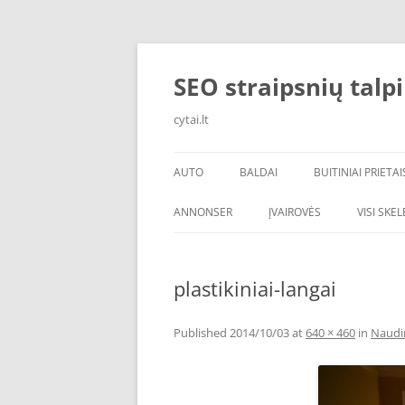
Skip
to
content
SEO straipsnių talp
cytai.lt
AUTO
BALDAI
BUITINIAI PRIETAI
PADANGOS
ANNONSER
ĮVAIROVĖS
VISI SKE
plastikiniai-langai
Published
2014/10/03
at
640 × 460
in
Naudin