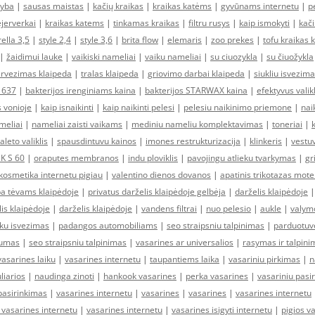
tyba
|
sausas maistas
|
kačių kraikas
|
kraikas katėms
|
gyvūnams internetu
|
p
ejerverkai
|
kraikas katems
|
tinkamas kraikas
|
filtru rusys
|
kaip ismokyti
|
kači
ella 3,5
|
style 2,4
|
style 3,6
|
brita flow
|
elemaris
|
zoo prekes
|
tofu kraikas
|
žaidimui lauke
|
vaikiski nameliai
|
vaiku nameliai
|
su ciuozykla
|
su čiuožykla
ervezimas klaipeda
|
tralas klaipeda
|
griovimo darbai klaipeda
|
siukliu isvezim
 637
|
bakterijos irenginiams kaina
|
bakterijos STARWAX kaina
|
efektyvus valikl
s vonioje
|
kaip isnaikinti
|
kaip naikinti pelesi
|
pelesiu naikinimo priemone
|
nai
meliai
|
nameliai zaisti vaikams
|
mediniu nameliu komplektavimas
|
toneriai
|
aleto valiklis
|
spausdintuvu kainos
|
imones restrukturizacija
|
klinkeris
|
vestuv
DK S 60
|
oraputes membranos
|
indu ploviklis
|
pavojingu atlieku tvarkymas
|
gr
kosmetika internetu pigiau
|
valentino dienos dovanos
|
apatinis trikotazas mot
a tėvams klaipėdoje
|
privatus darželis klaipėdoje gelbėja
|
darželis klaipėdoje
lis klaipėdoje
|
darželis klaipėdoje
|
vandens filtrai
|
nuo pelesio
|
aukle
|
valymo
eku isvezimas
|
padangos automobiliams
|
seo straipsniu talpinimas
|
parduotuv
rumas
|
seo straipsniu talpinimas
|
vasarines ar universalios
|
rasymas ir talpini
vasarines laiku
|
vasarines internetu
|
taupantiems laika
|
vasariniu pirkimas
|
n
liarios
|
naudinga zinoti
|
hankook vasarines
|
perka vasarines
|
vasariniu pasi
pasirinkimas
|
vasarines internetu
|
vasarines
|
vasarines
|
vasarines internetu
 vasarines internetu
|
vasarines internetu
|
vasarines isigyti internetu
|
pigios v