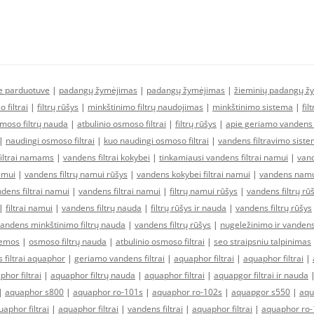
ne parduotuve
|
padangų žymėjimas
|
padangų žymėjimas
|
žieminių padangų ž
 filtrai
|
filtrų rūšys
|
minkštinimo filtrų naudojimas
|
minkštinimo sistema
|
fil
moso filtrų nauda
|
atbulinio osmoso filtrai
|
filtrų rūšys
|
apie geriamo vandens f
|
naudingi osmoso filtrai
|
kuo naudingi osmoso filtrai
|
vandens filtravimo sist
filtrai namams
|
vandens filtrai kokybei
|
tinkamiausi vandens filtrai namui
|
vand
amui
|
vandens filtrų namui rūšys
|
vandens kokybei filtrai namui
|
vandens namui
ens filtrai namui
|
vandens filtrai namui
|
filtrų namui rūšys
|
vandens filtrų rū
|
filtrai namui
|
vandens filtrų nauda
|
filtrų rūšys ir nauda
|
vandens filtrų rūšys
andens minkštinimo filtrų nauda
|
vandens filtrų rūšys
|
nugeležinimo ir vandens
temos
|
osmoso filtrų nauda
|
atbulinio osmoso filtrai
|
seo straipsniu talpinimas
 filtrai aquaphor
|
geriamo vandens filtrai
|
aquaphor filtrai
|
aquaphor filtrai
|
hor filtrai
|
aquaphor filtrų nauda
|
aquaphor filtrai
|
aquapgor filtrai ir nauda
|
aquaphor s800
|
aquaphor ro-101s
|
aquaphor ro-102s
|
aquapgor s550
|
aqu
aphor filtrai
|
aquaphor filtrai
|
vandens filtrai
|
aquaphor filtrai
|
aquaphor ro-