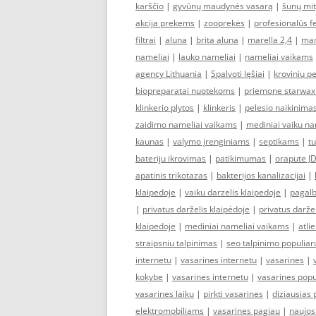
karščio
|
gyvūnų maudynės vasarą
|
šunų mi
akcija prekems
|
zooprekės
|
profesionalūs f
filtrai
|
aluna
|
brita aluna
|
marella 2,4
|
mar
nameliai
|
lauko nameliai
|
nameliai vaikams
agency Lithuania
|
Spalvoti lęšiai
|
kroviniu p
biopreparatai nuotekoms
|
priemone starwax
klinkerio plytos
|
klinkeris
|
pelesio naikinima
zaidimo nameliai vaikams
|
mediniai vaiku na
kaunas
|
valymo įrenginiams
|
septikams
|
tu
bateriju ikrovimas
|
patikimumas
|
orapute J
apatinis trikotazas
|
bakterijos kanalizacijai
|
klaipedoje
|
vaiku darzelis klaipedoje
|
pagalb
|
privatus darželis klaipėdoje
|
privatus darže
klaipedoje
|
mediniai nameliai vaikams
|
atli
straipsniu talpinimas
|
seo talpinimo populia
internetu
|
vasarines internetu
|
vasarines
|
kokybe
|
vasarines internetu
|
vasarines popu
vasarines laiku
|
pirkti vasarines
|
diziausias 
elektromobiliams
|
vasarines pagiau
|
naujos