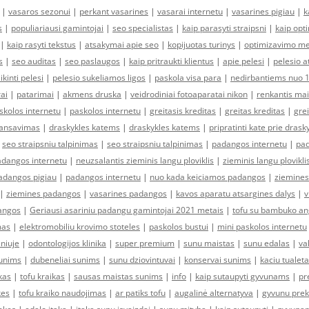
|
vasaros sezonui
|
perkant vasarines
|
vasarai internetu
|
vasarines pigiau
|
k
s
|
populiariausi gamintojai
|
seo specialistas
|
kaip parasyti straipsni
|
kaip opt
|
kaip rasyti tekstus
|
atsakymai apie seo
|
kopijuotas turinys
|
optimizavimo me
s
|
seo auditas
|
seo paslaugos
|
kaip pritraukti klientus
|
apie pelesi
|
pelesio a
ikinti pelesi
|
pelesio sukeliamos ligos
|
paskola visa para
|
nedirbantiems nuo 
rai
|
patarimai
|
akmens druska
|
veidrodiniai fotoaparatai nikon
|
renkantis ma
skolos internetu
|
paskolos internetu
|
greitasis kreditas
|
greitas kreditas
|
grei
nansavimas
|
draskykles katems
|
draskykles katems
|
pripratinti kate prie drask
|
seo straipsniu talpinimas
|
seo straipsniu talpinimas
|
padangos internetu
|
pad
adangos internetu
|
neuzsalantis zieminis langu ploviklis
|
zieminis langu plovikli
adangos pigiau
|
padangos internetu
|
nuo kada keiciamos padangos
|
ziemine
|
ziemines padangos
|
vasarines padangos
|
kavos aparatu atsargines dalys
|
v
dangos
|
Geriausi asariniu padangu gamintojai 2021 metais
|
tofu su bambuko an
mas
|
elektromobiliu krovimo stoteles
|
paskolos bustui
|
mini paskolos internetu
lniuje
|
odontologijos klinika
|
super premium
|
sunu maistas
|
sunu edalas
|
va
sunims
|
dubeneliai sunims
|
sunu dziovintuvai
|
konservai sunims
|
kaciu tualet
kas
|
tofu kraikas
|
sausas maistas sunims
|
info
|
kaip sutaupyti gyvunams
|
pr
kes
|
tofu kraiko naudojimas
|
ar patiks tofu
|
augalinė alternatyva
|
gyvunu pre