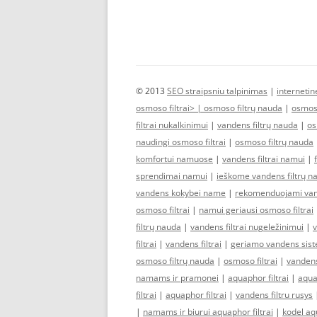
© 2013
SEO straipsniu talpinimas
|
interneti
osmoso filtrai> |
osmoso filtrų nauda
|
osmoso
filtrai nukalkinimui
|
vandens filtrų nauda
|
os
naudingi osmoso filtrai
|
osmoso filtrų nauda
komfortui namuose
|
vandens filtrai namui
|
sprendimai namui
|
ieškome vandens filtrų n
vandens kokybei name
|
rekomenduojami vand
osmoso filtrai
|
namui geriausi osmoso filtrai
filtrų nauda
|
vandens filtrai nugeležinimui
|
v
filtrai
|
vandens filtrai
|
geriamo vandens sis
osmoso filtrų nauda
|
osmoso filtrai
|
vandens
namams ir pramonei
|
aquaphor filtrai
|
aquap
filtrai
|
aquaphor filtrai
|
vandens filtru rusys
|
namams ir biurui aquaphor filtrai
|
kodel aqu