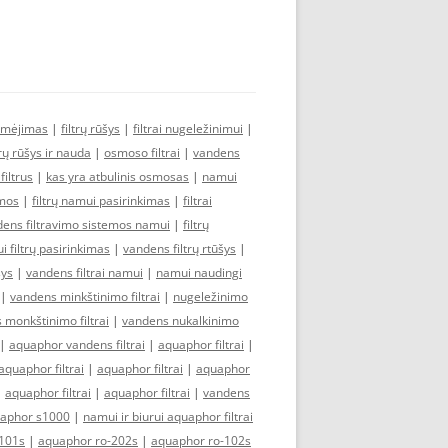
ymėjimas
|
filtrų rūšys
|
filtrai nugeležinimui
|
trų rūšys ir nauda
|
osmoso filtrai
|
vandens
iltrus
|
kas yra atbulinis osmosas
|
namui
emos
|
filtrų namui pasirinkimas
|
filtrai
ens filtravimo sistemos namui
|
filtrų
 filtrų pasirinkimas
|
vandens filtrų rtūšys
|
šys
|
vandens filtrai namui
|
namui naudingi
|
vandens minkštinimo filtrai
|
nugeležinimo
 monkštinimo filtrai
|
vandens nukalkinimo
|
aquaphor vandens filtrai
|
aquaphor filtrai
|
aquaphor filtrai
|
aquaphor filtrai
|
aquaphor
|
aquaphor filtrai
|
aquaphor filtrai
|
vandens
aphor s1000
|
namui ir biurui aquaphor filtrai
101s
|
aquaphor ro-202s
|
aquaphor ro-102s