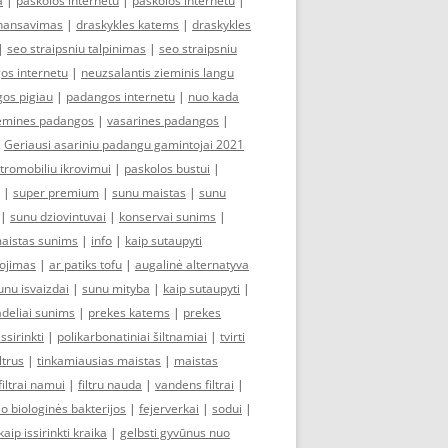
a
|
paskolos internetu
|
paskolos internetu
|
inansavimas
|
draskykles katems
|
draskykles
|
seo straipsniu talpinimas
|
seo straipsniu
os internetu
|
neuzsalantis zieminis langu
os pigiau
|
padangos internetu
|
nuo kada
emines padangos
|
vasarines padangos
|
|
Geriausi asariniu padangu gamintojai 2021
tromobiliu ikrovimui
|
paskolos bustui
|
|
super premium
|
sunu maistas
|
sunu
|
sunu dziovintuvai
|
konservai sunims
|
aistas sunims
|
info
|
kaip sutaupyti
dojimas
|
ar patiks tofu
|
augalinė alternatyva
unu isvaizdai
|
sunu mityba
|
kaip sutaupyti
|
deliai sunims
|
prekes katems
|
prekes
issirinkti
|
polikarbonatiniai šiltnamiai
|
tvirti
ltrus
|
tinkamiausias maistas
|
maistas
filtrai namui
|
filtru nauda
|
vandens filtrai
|
io biologinės bakterijos
|
fejerverkai
|
sodui
|
kaip issirinkti kraika
|
gelbsti gyvūnus nuo