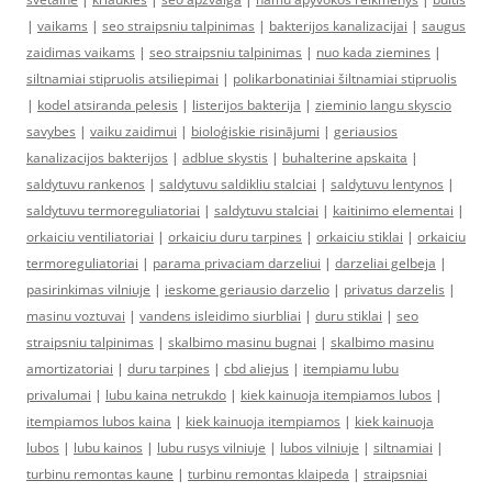
|
vaikams
|
seo straipsniu talpinimas
|
bakterijos kanalizacijai
|
saugus
zaidimas vaikams
|
seo straipsniu talpinimas
|
nuo kada ziemines
|
siltnamiai stipruolis atsiliepimai
|
polikarbonatiniai šiltnamiai stipruolis
|
kodel atsiranda pelesis
|
listerijos bakterija
|
zieminio langu skyscio
savybes
|
vaiku zaidimui
|
bioloģiskie risinājumi
|
geriausios
kanalizacijos bakterijos
|
adblue skystis
|
buhalterine apskaita
|
saldytuvu rankenos
|
saldytuvu saldikliu stalciai
|
saldytuvu lentynos
|
saldytuvu termoreguliatoriai
|
saldytuvu stalciai
|
kaitinimo elementai
|
orkaiciu ventiliatoriai
|
orkaiciu duru tarpines
|
orkaiciu stiklai
|
orkaiciu
termoreguliatoriai
|
parama privaciam darzeliui
|
darzeliai gelbeja
|
pasirinkimas vilniuje
|
ieskome geriausio darzelio
|
privatus darzelis
|
masinu voztuvai
|
vandens isleidimo siurbliai
|
duru stiklai
|
seo
straipsniu talpinimas
|
skalbimo masinu bugnai
|
skalbimo masinu
amortizatoriai
|
duru tarpines
|
cbd aliejus
|
itempiamu lubu
privalumai
|
lubu kaina netrukdo
|
kiek kainuoja itempiamos lubos
|
itempiamos lubos kaina
|
kiek kainuoja itempiamos
|
kiek kainuoja
lubos
|
lubu kainos
|
lubu rusys vilniuje
|
lubos vilniuje
|
siltnamiai
|
turbinu remontas kaune
|
turbinu remontas klaipeda
|
straipsniai