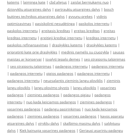
katems
|
laiminga kate
|
cbd aliejus
|
zaislai berniukams nuo
|
dziovykliu atsargines dalys
|
gartraukiu atsargines dalys
|
bosch
buitines technikos atsargines dalys
|
gyvunu prekes
|
vidinis
optimizavimas
|
pasiskolinti nesudėtinga
|
paskolos internetu
|
paskolos internetu
|
greitasis kreditas
|
greitas kreditas
|
greitas
kreditas internetu
|
greitieji kreditai internetu
|
kreditas internetu
|
paskolos refinansavimas
|
draskykles katems
|
draskykles katems
|
pripratinti kate prie draskykles
|
medinis namelis su ciuozykla
|
sausas
maistas ar konservai
|
isvalyti tepalo demes
|
seo straipsniu talpinimas
|
seo straipsniu talpinimas
|
padangos internetu
|
padangos internetu
|
padangos internetu
|
pigios padangos
|
padangos internetu
|
padangos internetu
|
neuzsalantis zieminis langu ploviklis
|
zieminis
langu ploviklis
|
langu plovimo skystis
|
langu ploviklis
|
vasarines
padangos
|
ziemines padangos
|
padangos pigiau
|
padangos
internetu
|
nuo kada keiciamos padangos
|
ziemines padangos
|
vasarines padangos
|
padangu pasirinkimas
|
nuo kada keiciamos
padangos
|
ziemines padangos
|
vasarines padangos
|
kavos aparatu
atsargines dalys
|
viryklių dalys
|
skalbimo masinu dalys
|
saldytuvu
dalys
|
Kiek kainuoja vasarines padangos
|
Geriausi asariniu padangu