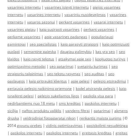
vasarines internetu
|
vasarines isigyti internetu
|
pigios vasarines
internetu
|
vasarines internetu
|
vasariniu nusidevejimas
|
vasarines
internetu
|
vasaros sezonui
|
perkant vasarines
|
vasarai internetu
|
vasarines pigiau
|
kaip susirasti vasarines
|
perkant vasarines
|
perkame vasarines
|
apie vasarines padangas
|
populiariausi
gamintojai
|
seo specialistas
|
kaip parasyti straipsni
|
kaip optimizuoti
puslapi
|
semantine paieska
|
daugiau galimybiu
|
kas yra seo
|
seo
klaidos
|
kaip rasyti tekstus
|
atsakymai apie seo
|
kopijuotas turinys
|
optimizavimo metodai
|
seo patarimai
|
svetainiu kurimas
|
seo
straipsniu talpinimas
|
seo tekstu rasymas
|
seo auditas
|
seo
paslaugos
|
kaip pritraukti klientus
|
apie pelesi
|
pelesio atsiradimui
|
geriausia pelesio naikinimo priemone
|
kodel atsiranda pelesis
|
kaip
isnaikinti pelesi
|
pelesio sukeliamos ligos
|
paskola visa para
|
nedirbantiems nuo 18 metu
|
sms kreditas
|
paskolos internetu
|
sicilija
|
naftos produktu valiklis
|
vandens filtrai
|
patarimai
|
akmens
druska
|
veidrodiniai fotoaparatai nikon
|
renkantis maista sunims
|©
2014
gyvunu prekes
|
vidinis optimizavimas
|
pasiskolinti nesudėtinga
|
paskolos internetu
|
paskolos internetu
|
greitasis kreditas
|
greitas