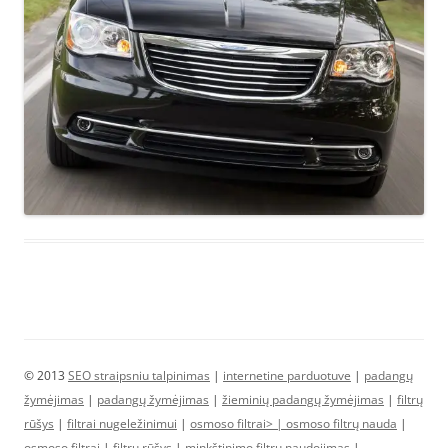
© 2013
SEO straipsniu talpinimas
|
internetine parduotuve
|
padangų
žymėjimas
|
padangų žymėjimas
|
žieminių padangų žymėjimas
|
filtrų
rūšys
|
filtrai nugeležinimui
|
osmoso filtrai> |
osmoso filtrų nauda
|
osmoso filtrai
|
filtrų rūšys
|
minkštinimo filtrų naudojimas
|