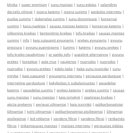
klinika
|
super premium
|
sunu maistas
|
sunu edalas
|
valandinis
darzelis vilniuje
|
josera katems
|
josera sunims
|
paskolos internetu
|
guoliai sunims
|
dubeneliai sunims
|
sunu dziovintuvai
|
konservai
sunims
|
kaciu tualetas
|
sausas maistas katems
|
konservai katems
|
silikoninis kraikas
|
bentonitinis kraikas
|
tofu kraikas
|
sausas maistas
sunims
|
info
|
kaip sutaupyti gyvunams
|
prekes gyvunams
|
gyvunu
prieziura
|
gyvunu augintojams
|
šunims
|
katėms
|
gyvunu prekes
|
tofu kraiko naudojimas
|
ar patiks tofu
|
augalinė alternatyva
|
gyvunu
prekes
|
kontaktai
|
apie mus
|
naujienos
|
nuorodos
|
nuorodos
|
nuorodos
|
gyvunu prekes
|
edalo itaka
|
itaka sunu isvaizdai
|
sunu
mityba
|
kaip sutaupyti
|
gyvunams internetu
|
geriausia parduotuve
|
internetine parduotuve
|
kokybiskas ir subalansuotas
|
pavadeliai
katems
|
pavadeliai sunims
|
prekes katems
|
prekes sunims
|
sausas
sunu maistas
|
sunu maistas
|
kaip ismokyti
|
ypatingas kraikas
|
akcija prekems
|
geriausi siltnamiai
|
kaip issirinkti
|
polikarbonatiniai
šiltnamiai
|
tvirti siltnamiai
|
polikarbonatiniai atsiliepimai
|
šiltnamiai
atsiliepimai
|
led reklama
|
vandens filtrai
|
vandens filtrai
|
renkamės
filtrus
|
tinkamiausias maistas
|
maistas internetu
|
geriausias ėdalas
|
augintojams
|
blogas
|
straipsniai
|
straipsniai
|
straipsniai
|