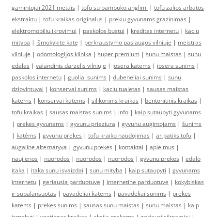
gamintojai 2021 metais
|
tofu su bambuko anglimi
|
tofu zalios arbatos
ekstraktu
|
tofu kraikas originalus
|
prekiu gyvunams grazinimas
|
elektromobiliu ikrovimui
|
paskolos bustui
|
kreditas internetu
|
kaciu
mityba
|
išmokykite katę
|
perkraustymo paslaugos vilniuje
|
meistras
vilniuje
|
odontologijos klinika
|
super premium
|
sunu maistas
|
sunu
edalas
|
valandinis darzelis vilniuje
|
josera katems
|
josera sunims
|
paskolos internetu
|
guoliai sunims
|
dubeneliai sunims
|
sunu
dziovintuvai
|
konservai sunims
|
kaciu tualetas
|
sausas maistas
katems
|
konservai katems
|
silikoninis kraikas
|
bentonitinis kraikas
|
tofu kraikas
|
sausas maistas sunims
|
info
|
kaip sutaupyti gyvunams
|
prekes gyvunams
|
gyvunu prieziura
|
gyvunu augintojams
|
šunims
|
katėms
|
gyvunu prekes
|
tofu kraiko naudojimas
|
ar patiks tofu
|
augalinė alternatyva
|
gyvunu prekes
|
kontaktai
|
apie mus
|
naujienos
|
nuorodos
|
nuorodos
|
nuorodos
|
gyvunu prekes
|
edalo
itaka
|
itaka sunu isvaizdai
|
sunu mityba
|
kaip sutaupyti
|
gyvunams
internetu
|
geriausia parduotuve
|
internetine parduotuve
|
kokybiskas
ir subalansuotas
|
pavadeliai katems
|
pavadeliai sunims
|
prekes
katems
|
prekes sunims
|
sausas sunu maistas
|
sunu maistas
|
kaip
ismokyti
|
ypatingas kraikas
|
akcija prekems
|
geriausi siltnamiai
|