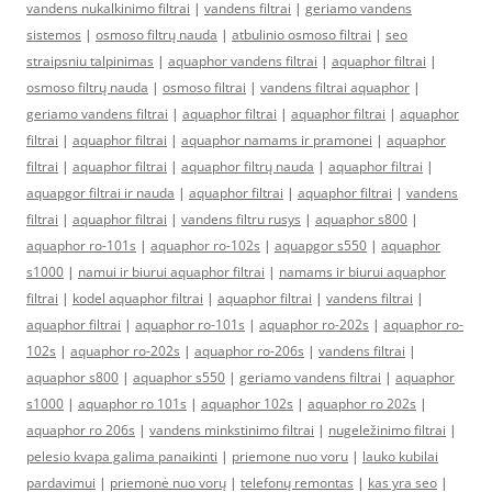
vandens nukalkinimo filtrai
|
vandens filtrai
|
geriamo vandens
sistemos
|
osmoso filtrų nauda
|
atbulinio osmoso filtrai
|
seo
straipsniu talpinimas
|
aquaphor vandens filtrai
|
aquaphor filtrai
|
osmoso filtrų nauda
|
osmoso filtrai
|
vandens filtrai aquaphor
|
geriamo vandens filtrai
|
aquaphor filtrai
|
aquaphor filtrai
|
aquaphor
filtrai
|
aquaphor filtrai
|
aquaphor namams ir pramonei
|
aquaphor
filtrai
|
aquaphor filtrai
|
aquaphor filtrų nauda
|
aquaphor filtrai
|
aquapgor filtrai ir nauda
|
aquaphor filtrai
|
aquaphor filtrai
|
vandens
filtrai
|
aquaphor filtrai
|
vandens filtru rusys
|
aquaphor s800
|
aquaphor ro-101s
|
aquaphor ro-102s
|
aquapgor s550
|
aquaphor
s1000
|
namui ir biurui aquaphor filtrai
|
namams ir biurui aquaphor
filtrai
|
kodel aquaphor filtrai
|
aquaphor filtrai
|
vandens filtrai
|
aquaphor filtrai
|
aquaphor ro-101s
|
aquaphor ro-202s
|
aquaphor ro-
102s
|
aquaphor ro-202s
|
aquaphor ro-206s
|
vandens filtrai
|
aquaphor s800
|
aquaphor s550
|
geriamo vandens filtrai
|
aquaphor
s1000
|
aquaphor ro 101s
|
aquaphor 102s
|
aquaphor ro 202s
|
aquaphor ro 206s
|
vandens minkstinimo filtrai
|
nugeležinimo filtrai
|
pelesio kvapa galima panaikinti
|
priemone nuo voru
|
lauko kubilai
pardavimui
|
priemonė nuo vorų
|
telefonų remontas
|
kas yra seo
|