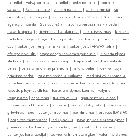
nameliai
|
vaikų namelis
|
nameliai
|
lauko nameliai
|
nameliai
vaikams
|
žaidimui lauke
|
vaikiski nameliai
|
vaiku nameliai
|
su
ciuozykla
|
su čiuožykla
|
zoo prekes
|
Darbas Vilniuje
|
Recruitment
agency Lithuania
|
Spalvoti lęšiai
|
kroviniu pervezimas klaipeda
|
tralas klaipeda
|
griovimo darbai klaipeda
|
siukliu isvezimas
|
klinkerio
trinkeles
|
stogo danga
|
biopreparatai nuotekoms
|
priemone starwax
637
|
bakterijos irenginiams kaina
|
bakterijos STARWAX kaina
|
efektyvus valiklis
|
stogo danga renkames geriausia
|
klinkerio plytos
|
klinkeris
|
pelesio naikinimas vonioje
|
kaip isnaikinti
|
kaip naikinti
pelesi
|
pelesiu naikinimo priemone
|
naikinti pelesi
|
kiek kainuoja
griovimo darbai
|
zaidimo nameliai vaikams
|
mediniai vaiku nameliai
|
nameliai zaisti vaikams
|
mediniu nameliu komplektavimas
|
toneriai
|
kaseciu pildymas vilnius
|
kaseciu pildymas kaunas
|
valymo
įrenginiams
|
septikams
|
tualeto valiklis
|
spausdintuvu kainos
|
imones restrukturizacija
|
klinkeris
|
vestuviu fotografai
|
muro sienu
griovimas
|
seo
|
bateriju ikrovimas
|
patikimumas
|
orapute JDK S 60
|
oraputes membranos
|
indu ploviklis
|
pavojingu atlieku tvarkymas
|
griovimo darbai kaina
|
geliu pristatymas
|
apatinis trikotazas
|
bakterijos kanalizacijai
|
kosmetika internetu pigiau
|
valentino dienos