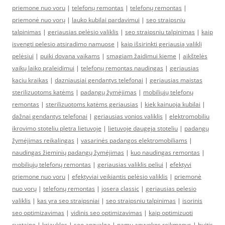
priemone nuo voru
|
telefonų remontas
|
telefonų remontas
|
priemonė nuo vorų
|
lauko kubilai pardavimui
|
seo straipsniu
talpinimas
|
geriausias pelėsio valiklis
|
seo straipsniu talpinimas
|
kaip
isvengti pelesio atsiradimo namuose
|
kaip išsirinkti geriausią valiklį
pelėsiui
|
puiki dovana vaikams
|
smagiam žaidimui kieme
|
aikštelės
vaikų laiko praleidimui
|
telefonų remontas naudingas
|
geriausias
kaciu kraikas
|
dazniausiai gendantys telefonai
|
geriausias maistas
sterilizuotoms katėms
|
padangų žymėjimas
|
mobiliųjų telefonų
remontas
|
sterilizuotoms katėms geriausias
|
kiek kainuoja kubilai
|
dažnai gendantys telefonai
|
geriausias vonios valiklis
|
elektromobiliu
ikrovimo stoteliu pletra lietuvoje
|
lietuvoje daugeja stoteliu
|
padangų
žymėjimas reikalingas
|
vasarinės padangos elektromobiliams
|
naudingas žieminių padangų žymėjimas
|
kuo naudingas remontas
|
mobiliųjų telefonų remontas
|
geriausias valiklis peliui
|
efektyvi
priemone nuo voru
|
efektyviai veikiantis pelėsio valiklis
|
priemonė
nuo vorų
|
telefonų remontas
|
josera classic
|
geriausias pelesio
valiklis
|
kas yra seo straipsniai
|
seo straipsniu talpinimas
|
isorinis
seo optimizavimas
|
vidinis seo optimizavimas
|
kaip optimizuoti
svetaine
|
kriaukles
|
seo apzvalga
|
namu apyvokos reikmenys
|
buitis