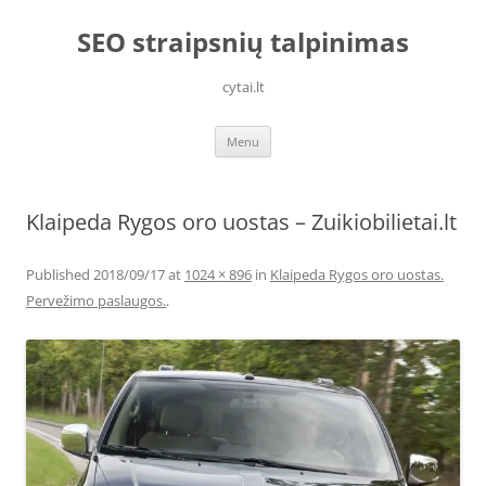
Skip
to
SEO straipsnių talpinimas
content
cytai.lt
Menu
Klaipeda Rygos oro uostas – Zuikiobilietai.lt
Published
2018/09/17
at
1024 × 896
in
Klaipeda Rygos oro uostas.
Pervežimo paslaugos.
.