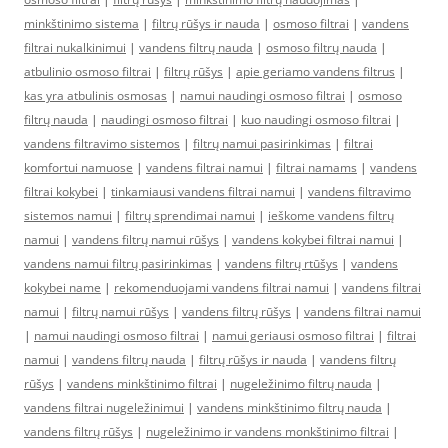
minkštinimo sistema
|
filtrų rūšys ir nauda
|
osmoso filtrai
|
vandens
filtrai nukalkinimui
|
vandens filtrų nauda
|
osmoso filtrų nauda
|
atbulinio osmoso filtrai
|
filtrų rūšys
|
apie geriamo vandens filtrus
|
kas yra atbulinis osmosas
|
namui naudingi osmoso filtrai
|
osmoso
filtrų nauda
|
naudingi osmoso filtrai
|
kuo naudingi osmoso filtrai
|
vandens filtravimo sistemos
|
filtrų namui pasirinkimas
|
filtrai
komfortui namuose
|
vandens filtrai namui
|
filtrai namams
|
vandens
filtrai kokybei
|
tinkamiausi vandens filtrai namui
|
vandens filtravimo
sistemos namui
|
filtrų sprendimai namui
|
ieškome vandens filtrų
namui
|
vandens filtrų namui rūšys
|
vandens kokybei filtrai namui
|
vandens namui filtrų pasirinkimas
|
vandens filtrų rtūšys
|
vandens
kokybei name
|
rekomenduojami vandens filtrai namui
|
vandens filtrai
namui
|
filtrų namui rūšys
|
vandens filtrų rūšys
|
vandens filtrai namui
|
namui naudingi osmoso filtrai
|
namui geriausi osmoso filtrai
|
filtrai
namui
|
vandens filtrų nauda
|
filtrų rūšys ir nauda
|
vandens filtrų
rūšys
|
vandens minkštinimo filtrai
|
nugeležinimo filtrų nauda
|
vandens filtrai nugeležinimui
|
vandens minkštinimo filtrų nauda
|
vandens filtrų rūšys
|
nugeležinimo ir vandens monkštinimo filtrai
|