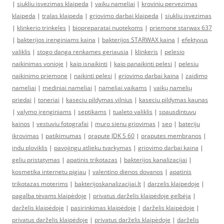
|
siukliu isvezimas klaipeda
|
vaiku nameliai
|
kroviniu pervezimas
klaipeda
|
tralas klaipeda
|
griovimo darbai klaipeda
|
siukliu isvezimas
|
klinkerio trinkeles
|
biopreparatai nuotekoms
|
priemone starwax 637
|
bakterijos irenginiams kaina
|
bakterijos STARWAX kaina
|
efektyvus
valiklis
|
stogo danga renkames geriausia
|
klinkeris
|
pelesio
naikinimas vonioje
|
kaip isnaikinti
|
kaip panaikinti pelesi
|
pelesiu
naikinimo priemone
|
naikinti pelesi
|
griovimo darbai kaina
|
zaidimo
nameliai
|
mediniai nameliai
|
nameliai vaikams
|
vaikų namelių
priedai
|
toneriai
|
kaseciu pildymas vilnius
|
kaseciu pildymas kaunas
|
valymo įrenginiams
|
septikams
|
tualeto valiklis
|
spausdintuvu
kainos
|
vestuviu fotografai
|
muro sienu griovimas
|
seo
|
bateriju
ikrovimas
|
patikimumas
|
orapute JDK S 60
|
oraputes membranos
|
indu ploviklis
|
pavojingu atlieku tvarkymas
|
griovimo darbai kaina
|
geliu pristatymas
|
apatinis trikotazas
|
bakterijos kanalizacijai
|
kosmetika internetu pigiau
|
valentino dienos dovanos
|
apatinis
trikotazas moterims
|
bakterijoskanalizacijai.lt
|
darzelis klaipedoje
|
pagalba tėvams klaipėdoje
|
privatus darželis klaipėdoje gelbėja
|
darželis klaipėdoje
|
pasirinkimas klaipėdoje
|
darželis klaipėdoje
|
privatus darželis klaipėdoje
|
privatus darželis klaipėdoje
|
darželis