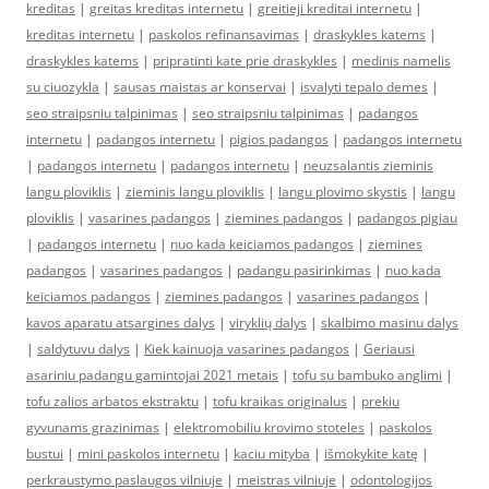
kreditas
|
greitas kreditas internetu
|
greitieji kreditai internetu
|
kreditas internetu
|
paskolos refinansavimas
|
draskykles katems
|
draskykles katems
|
pripratinti kate prie draskykles
|
medinis namelis
su ciuozykla
|
sausas maistas ar konservai
|
isvalyti tepalo demes
|
seo straipsniu talpinimas
|
seo straipsniu talpinimas
|
padangos
internetu
|
padangos internetu
|
pigios padangos
|
padangos internetu
|
padangos internetu
|
padangos internetu
|
neuzsalantis zieminis
langu ploviklis
|
zieminis langu ploviklis
|
langu plovimo skystis
|
langu
ploviklis
|
vasarines padangos
|
ziemines padangos
|
padangos pigiau
|
padangos internetu
|
nuo kada keiciamos padangos
|
ziemines
padangos
|
vasarines padangos
|
padangu pasirinkimas
|
nuo kada
keiciamos padangos
|
ziemines padangos
|
vasarines padangos
|
kavos aparatu atsargines dalys
|
viryklių dalys
|
skalbimo masinu dalys
|
saldytuvu dalys
|
Kiek kainuoja vasarines padangos
|
Geriausi
asariniu padangu gamintojai 2021 metais
|
tofu su bambuko anglimi
|
tofu zalios arbatos ekstraktu
|
tofu kraikas originalus
|
prekiu
gyvunams grazinimas
|
elektromobiliu krovimo stoteles
|
paskolos
bustui
|
mini paskolos internetu
|
kaciu mityba
|
išmokykite katę
|
perkraustymo paslaugos vilniuje
|
meistras vilniuje
|
odontologijos