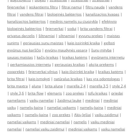
fejerverkai
|
ieskantiems filtru
|
filtrai namui
|
filtru nauda
|
vandens
filtrai
|
vandens filtrai
|
biologinės bakterijos
|
kanalizacijos kvapas
|
kanalizacijos bakterijos
|
medinis namelis su ciuozykla
|
efektyvio
biologinės bakterijos
|
fejerverkai
|
sodui
|
brita vandens filtrai
|
privatus darzelis
|
šiltnamiai
|
siltnamiai
|
gyvunu prekes
|
maistas
sunims
|
geriausias sunu maistas
|
kaip issirinkti kraika
|
gelbsti
gyvūnus nuo karščio
|
gyvūnų maudynės vasarą
|
šunų mityba
|
sausas maistas
|
kačių kraikas
|
kraikas katėms
|
gyvūnams internetu
|
perkamiausios internetu
|
geriausias kraikas
|
akcija prekems
|
zooprekės
|
fejerverkai vilnius
|
kaip išsirinkti kraiką
|
kraikas katėms
|
brita filtrai
|
kaip ismokyti
|
natūralus kraikas
|
kas yra odontologas
|
brita maxtra
|
aluna
|
brita aluna
|
marella 2,4
|
marella 3,5
|
style 2,4
|
style 3,6
|
brita flow
|
elemaris
|
zoo prekes
|
tofu kraikas
|
priedai
nameliams
|
vaikų nameliai
|
žaidimui lauke
|
mediniai
|
mediniai
vaikų
|
namelių kaina
|
nameliai vaikams
|
namelių kaina
|
mediniai
vaikams
|
namelių kaina
|
zoo prekes
|
Akių lęšiai
|
vaiku zaidimui
|
nameliai vaikams
|
mediniai nameliai
|
namelis
|
vaiku mediniai
nameliai
|
nameliai vaiku zaidimui
|
mediniai vaikams
|
vaiku nameliai