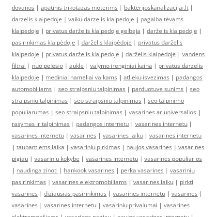
dovanos
|
apatinis trikotazas moterims
|
bakterijoskanalizacijai.lt
|
darzelis klaipedoje
|
vaiku darzelis klaipedoje
|
pagalba tėvams
klaipėdoje
|
privatus darželis klaipėdoje gelbėja
|
darželis klaipėdoje
|
pasirinkimas klaipėdoje
|
darželis klaipėdoje
|
privatus darželis
klaipėdoje
|
privatus darželis klaipėdoje
|
darželis klaipėdoje
|
vandens
filtrai
|
nuo pelesio
|
aukle
|
valymo irenginiai kaina
|
privatus darzelis
klaipedoje
|
mediniai nameliai vaikams
|
atlieku isvezimas
|
padangos
automobiliams
|
seo straipsniu talpinimas
|
parduotuve sunims
|
seo
straipsniu talpinimas
|
seo straipsniu talpinimas
|
seo talpinimo
populiarumas
|
seo straipsniu talpinimas
|
vasarines ar universalios
|
rasymas ir talpinimas
|
padangos internetu
|
vasarines internetu
|
vasarines internetu
|
vasarines
|
vasarines laiku
|
vasarines internetu
|
taupantiems laika
|
vasariniu pirkimas
|
naujos vasarines
|
vasarines
pigiau
|
vasariniu kokybe
|
vasarines internetu
|
vasarines populiarios
|
naudinga zinoti
|
hankook vasarines
|
perka vasarines
|
vasariniu
pasirinkimas
|
vasarines elektromobiliams
|
vasarines laiku
|
pirkti
vasarines
|
diziausias pasirinkimas
|
vasarines internetu
|
vasarines
|
vasarines
|
vasarines internetu
|
vasariniu privalumai
|
vasarines
elektromobiliams
|
vasarines pagiau
|
naujos vasarines internetu
|