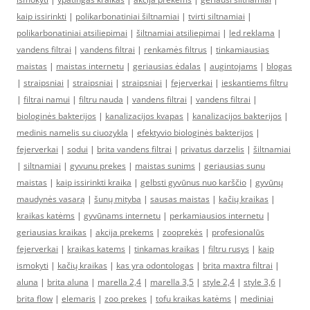
kaip issirinkti
|
polikarbonatiniai šiltnamiai
|
tvirti siltnamiai
|
polikarbonatiniai atsiliepimai
|
šiltnamiai atsiliepimai
|
led reklama
|
vandens filtrai
|
vandens filtrai
|
renkamės filtrus
|
tinkamiausias
maistas
|
maistas internetu
|
geriausias ėdalas
|
augintojams
|
blogas
|
straipsniai
|
straipsniai
|
straipsniai
|
fejerverkai
|
ieskantiems filtru
|
filtrai namui
|
filtru nauda
|
vandens filtrai
|
vandens filtrai
|
biologinės bakterijos
|
kanalizacijos kvapas
|
kanalizacijos bakterijos
|
medinis namelis su ciuozykla
|
efektyvio biologinės bakterijos
|
fejerverkai
|
sodui
|
brita vandens filtrai
|
privatus darzelis
|
šiltnamiai
|
siltnamiai
|
gyvunu prekes
|
maistas sunims
|
geriausias sunu
maistas
|
kaip issirinkti kraika
|
gelbsti gyvūnus nuo karščio
|
gyvūnų
maudynės vasarą
|
šunų mityba
|
sausas maistas
|
kačių kraikas
|
kraikas katėms
|
gyvūnams internetu
|
perkamiausios internetu
|
geriausias kraikas
|
akcija prekems
|
zooprekės
|
profesionalūs
fejerverkai
|
kraikas katems
|
tinkamas kraikas
|
filtru rusys
|
kaip
ismokyti
|
kačių kraikas
|
kas yra odontologas
|
brita maxtra filtrai
|
aluna
|
brita aluna
|
marella 2,4
|
marella 3,5
|
style 2,4
|
style 3,6
|
brita flow
|
elemaris
|
zoo prekes
|
tofu kraikas katėms
|
mediniai