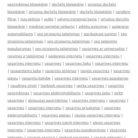
pasirinkimas klaipėdoje
|
darželis klaipėdoje
|
privatus darželis
klaipėdoje
|
privatus darželis klaipėdoje
|
darželis klaipėdoje
|
vandens
filtrai
|
nuo pelesio
|
aukle
|
valymo irenginiai kaina
|
privatus darzelis
klaipedoje
|
mediniai nameliai vaikams
|
atlieku isvezimas
|
padangos
automobiliams
|
seo straipsniu talpinimas
|
parduotuve sunims
|
seo
straipsniu talpinimas
|
seo straipsniu talpinimas
|
seo talpinimo
populiarumas
|
seo straipsniu talpinimas
|
vasarines ar universalios
|
rasymas ir talpinimas
|
padangos internetu
|
vasarines internetu
|
vasarines internetu
|
vasarines
|
vasarines laiku
|
vasarines internetu
|
taupantiems laika
|
vasariniu pirkimas
|
naujos vasarines
|
vasarines
pigiau
|
vasariniu kokybe
|
vasarines internetu
|
vasarines populiarios
|
naudinga zinoti
|
hankook vasarines
|
perka vasarines
|
vasariniu
pasirinkimas
|
vasarines elektromobiliams
|
vasarines laiku
|
pirkti
vasarines
|
diziausias pasirinkimas
|
vasarines internetu
|
vasarines
|
vasarines
|
vasarines internetu
|
vasariniu privalumai
|
vasarines
elektromobiliams
|
vasarines pagiau
|
naujos vasarines internetu
|
vasarines internetu
|
vasarines isigyti internetu
|
pigios vasarines
internetu
|
vasarines internetu
|
vasariniu nusidevejimas
|
vasarines
internetu
|
vasaros sezonui
|
perkant vasarines
|
vasarai internetu
|