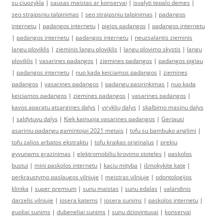
su ciuozykla
|
sausas maistas ar konservai
|
isvalyti tepalo demes
|
seo straipsniu talpinimas
|
seo straipsniu talpinimas
|
padangos
internetu
|
padangos internetu
|
pigios padangos
|
padangos internetu
|
padangos internetu
|
padangos internetu
|
neuzsalantis zieminis
langu ploviklis
|
zieminis langu ploviklis
|
langu plovimo skystis
|
langu
ploviklis
|
vasarines padangos
|
ziemines padangos
|
padangos pigiau
|
padangos internetu
|
nuo kada keiciamos padangos
|
ziemines
padangos
|
vasarines padangos
|
padangu pasirinkimas
|
nuo kada
keiciamos padangos
|
ziemines padangos
|
vasarines padangos
|
kavos aparatu atsargines dalys
|
viryklių dalys
|
skalbimo masinu dalys
|
saldytuvu dalys
|
Kiek kainuoja vasarines padangos
|
Geriausi
asariniu padangu gamintojai 2021 metais
|
tofu su bambuko anglimi
|
tofu zalios arbatos ekstraktu
|
tofu kraikas originalus
|
prekiu
gyvunams grazinimas
|
elektromobiliu krovimo stoteles
|
paskolos
bustui
|
mini paskolos internetu
|
kaciu mityba
|
išmokykite katę
|
perkraustymo paslaugos vilniuje
|
meistras vilniuje
|
odontologijos
klinika
|
super premium
|
sunu maistas
|
sunu edalas
|
valandinis
darzelis vilniuje
|
josera katems
|
josera sunims
|
paskolos internetu
|
guoliai sunims
|
dubeneliai sunims
|
sunu dziovintuvai
|
konservai