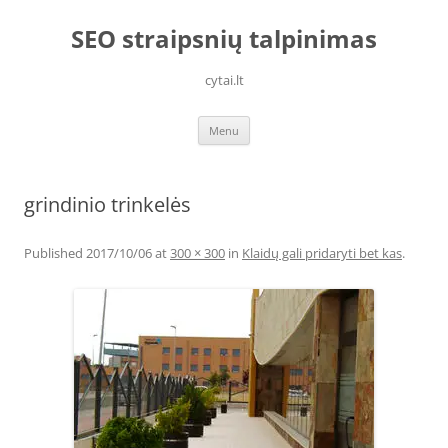
Skip
to
SEO straipsnių talpinimas
content
cytai.lt
Menu
grindinio trinkelės
Published
2017/10/06
at
300 × 300
in
Klaidų gali pridaryti bet kas
.