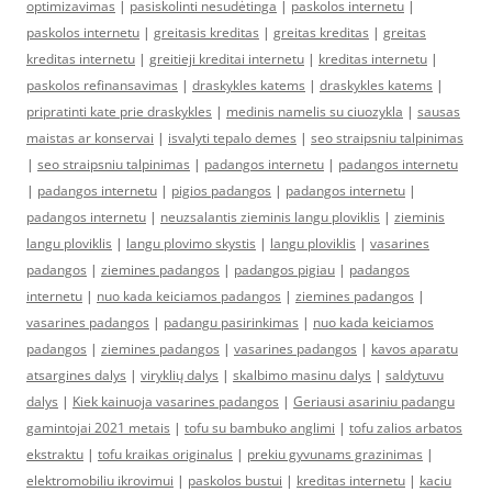
optimizavimas
|
pasiskolinti nesudėtinga
|
paskolos internetu
|
paskolos internetu
|
greitasis kreditas
|
greitas kreditas
|
greitas
kreditas internetu
|
greitieji kreditai internetu
|
kreditas internetu
|
paskolos refinansavimas
|
draskykles katems
|
draskykles katems
|
pripratinti kate prie draskykles
|
medinis namelis su ciuozykla
|
sausas
maistas ar konservai
|
isvalyti tepalo demes
|
seo straipsniu talpinimas
|
seo straipsniu talpinimas
|
padangos internetu
|
padangos internetu
|
padangos internetu
|
pigios padangos
|
padangos internetu
|
padangos internetu
|
neuzsalantis zieminis langu ploviklis
|
zieminis
langu ploviklis
|
langu plovimo skystis
|
langu ploviklis
|
vasarines
padangos
|
ziemines padangos
|
padangos pigiau
|
padangos
internetu
|
nuo kada keiciamos padangos
|
ziemines padangos
|
vasarines padangos
|
padangu pasirinkimas
|
nuo kada keiciamos
padangos
|
ziemines padangos
|
vasarines padangos
|
kavos aparatu
atsargines dalys
|
viryklių dalys
|
skalbimo masinu dalys
|
saldytuvu
dalys
|
Kiek kainuoja vasarines padangos
|
Geriausi asariniu padangu
gamintojai 2021 metais
|
tofu su bambuko anglimi
|
tofu zalios arbatos
ekstraktu
|
tofu kraikas originalus
|
prekiu gyvunams grazinimas
|
elektromobiliu ikrovimui
|
paskolos bustui
|
kreditas internetu
|
kaciu