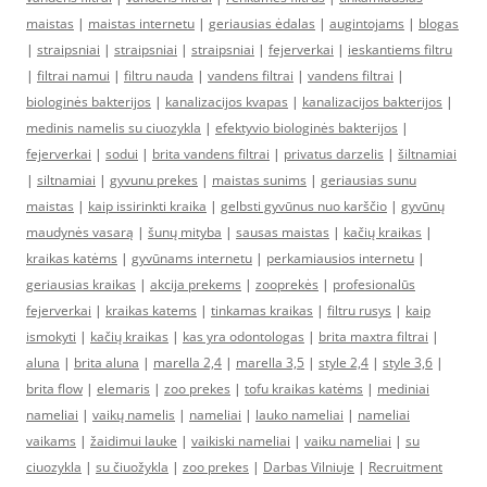
maistas
|
maistas internetu
|
geriausias ėdalas
|
augintojams
|
blogas
|
straipsniai
|
straipsniai
|
straipsniai
|
fejerverkai
|
ieskantiems filtru
|
filtrai namui
|
filtru nauda
|
vandens filtrai
|
vandens filtrai
|
biologinės bakterijos
|
kanalizacijos kvapas
|
kanalizacijos bakterijos
|
medinis namelis su ciuozykla
|
efektyvio biologinės bakterijos
|
fejerverkai
|
sodui
|
brita vandens filtrai
|
privatus darzelis
|
šiltnamiai
|
siltnamiai
|
gyvunu prekes
|
maistas sunims
|
geriausias sunu
maistas
|
kaip issirinkti kraika
|
gelbsti gyvūnus nuo karščio
|
gyvūnų
maudynės vasarą
|
šunų mityba
|
sausas maistas
|
kačių kraikas
|
kraikas katėms
|
gyvūnams internetu
|
perkamiausios internetu
|
geriausias kraikas
|
akcija prekems
|
zooprekės
|
profesionalūs
fejerverkai
|
kraikas katems
|
tinkamas kraikas
|
filtru rusys
|
kaip
ismokyti
|
kačių kraikas
|
kas yra odontologas
|
brita maxtra filtrai
|
aluna
|
brita aluna
|
marella 2,4
|
marella 3,5
|
style 2,4
|
style 3,6
|
brita flow
|
elemaris
|
zoo prekes
|
tofu kraikas katėms
|
mediniai
nameliai
|
vaikų namelis
|
nameliai
|
lauko nameliai
|
nameliai
vaikams
|
žaidimui lauke
|
vaikiski nameliai
|
vaiku nameliai
|
su
ciuozykla
|
su čiuožykla
|
zoo prekes
|
Darbas Vilniuje
|
Recruitment