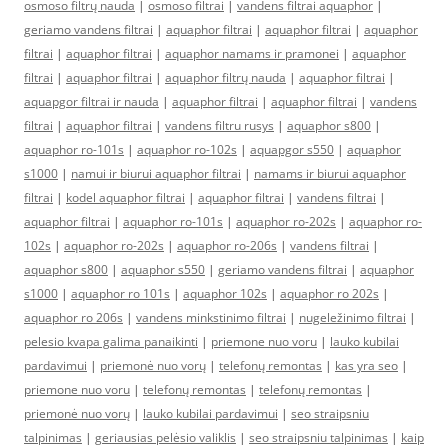
osmoso filtrų nauda
|
osmoso filtrai
|
vandens filtrai aquaphor
|
geriamo vandens filtrai
|
aquaphor filtrai
|
aquaphor filtrai
|
aquaphor
filtrai
|
aquaphor filtrai
|
aquaphor namams ir pramonei
|
aquaphor
filtrai
|
aquaphor filtrai
|
aquaphor filtrų nauda
|
aquaphor filtrai
|
aquapgor filtrai ir nauda
|
aquaphor filtrai
|
aquaphor filtrai
|
vandens
filtrai
|
aquaphor filtrai
|
vandens filtru rusys
|
aquaphor s800
|
aquaphor ro-101s
|
aquaphor ro-102s
|
aquapgor s550
|
aquaphor
s1000
|
namui ir biurui aquaphor filtrai
|
namams ir biurui aquaphor
filtrai
|
kodel aquaphor filtrai
|
aquaphor filtrai
|
vandens filtrai
|
aquaphor filtrai
|
aquaphor ro-101s
|
aquaphor ro-202s
|
aquaphor ro-
102s
|
aquaphor ro-202s
|
aquaphor ro-206s
|
vandens filtrai
|
aquaphor s800
|
aquaphor s550
|
geriamo vandens filtrai
|
aquaphor
s1000
|
aquaphor ro 101s
|
aquaphor 102s
|
aquaphor ro 202s
|
aquaphor ro 206s
|
vandens minkstinimo filtrai
|
nugeležinimo filtrai
|
pelesio kvapa galima panaikinti
|
priemone nuo voru
|
lauko kubilai
pardavimui
|
priemonė nuo vorų
|
telefonų remontas
|
kas yra seo
|
priemone nuo voru
|
telefonų remontas
|
telefonų remontas
|
priemonė nuo vorų
|
lauko kubilai pardavimui
|
seo straipsniu
talpinimas
|
geriausias pelėsio valiklis
|
seo straipsniu talpinimas
|
kaip