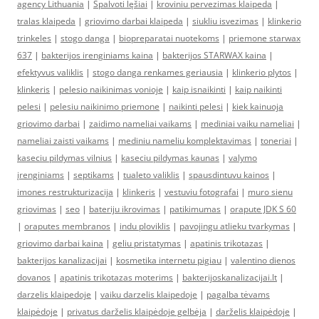
agency Lithuania
|
Spalvoti lęšiai
|
kroviniu pervezimas klaipeda
|
tralas klaipeda
|
griovimo darbai klaipeda
|
siukliu isvezimas
|
klinkerio
trinkeles
|
stogo danga
|
biopreparatai nuotekoms
|
priemone starwax
637
|
bakterijos irenginiams kaina
|
bakterijos STARWAX kaina
|
efektyvus valiklis
|
stogo danga renkames geriausia
|
klinkerio plytos
|
klinkeris
|
pelesio naikinimas vonioje
|
kaip isnaikinti
|
kaip naikinti
pelesi
|
pelesiu naikinimo priemone
|
naikinti pelesi
|
kiek kainuoja
griovimo darbai
|
zaidimo nameliai vaikams
|
mediniai vaiku nameliai
|
nameliai zaisti vaikams
|
mediniu nameliu komplektavimas
|
toneriai
|
kaseciu pildymas vilnius
|
kaseciu pildymas kaunas
|
valymo
įrenginiams
|
septikams
|
tualeto valiklis
|
spausdintuvu kainos
|
imones restrukturizacija
|
klinkeris
|
vestuviu fotografai
|
muro sienu
griovimas
|
seo
|
bateriju ikrovimas
|
patikimumas
|
orapute JDK S 60
|
oraputes membranos
|
indu ploviklis
|
pavojingu atlieku tvarkymas
|
griovimo darbai kaina
|
geliu pristatymas
|
apatinis trikotazas
|
bakterijos kanalizacijai
|
kosmetika internetu pigiau
|
valentino dienos
dovanos
|
apatinis trikotazas moterims
|
bakterijoskanalizacijai.lt
|
darzelis klaipedoje
|
vaiku darzelis klaipedoje
|
pagalba tėvams
klaipėdoje
|
privatus darželis klaipėdoje gelbėja
|
darželis klaipėdoje
|