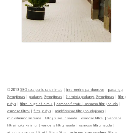
© 2013
SEO straipsniu talpinimas
|
internetine parduotuve
|
padangų
žymėjimas
|
padangų žymėjimas
|
žieminių padangų žymėjimas
|
filtrų
rūšys
|
filtrai nugeležinimui
|
osmoso filtrai> |
osmoso filtrų nauda
|
osmoso filtrai
|
filtrų rūšys
|
minkštinimo filtrų naudojimas
|
minkštinimo sistema
|
filtrų rūšys ir nauda
|
osmoso filtrai
|
vandens
filtrai nukalkinimui
|
vandens filtrų nauda
|
osmoso filtrų nauda
|
atbulinio osmoso filtrai
|
filtrų rūšys
|
apie geriamo vandens filtrus
|