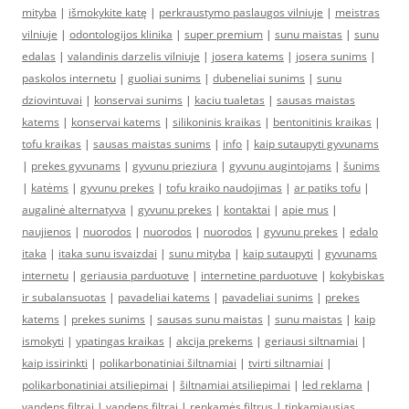
mityba
|
išmokykite katę
|
perkraustymo paslaugos vilniuje
|
meistras
vilniuje
|
odontologijos klinika
|
super premium
|
sunu maistas
|
sunu
edalas
|
valandinis darzelis vilniuje
|
josera katems
|
josera sunims
|
paskolos internetu
|
guoliai sunims
|
dubeneliai sunims
|
sunu
dziovintuvai
|
konservai sunims
|
kaciu tualetas
|
sausas maistas
katems
|
konservai katems
|
silikoninis kraikas
|
bentonitinis kraikas
|
tofu kraikas
|
sausas maistas sunims
|
info
|
kaip sutaupyti gyvunams
|
prekes gyvunams
|
gyvunu prieziura
|
gyvunu augintojams
|
šunims
|
katėms
|
gyvunu prekes
|
tofu kraiko naudojimas
|
ar patiks tofu
|
augalinė alternatyva
|
gyvunu prekes
|
kontaktai
|
apie mus
|
naujienos
|
nuorodos
|
nuorodos
|
nuorodos
|
gyvunu prekes
|
edalo
itaka
|
itaka sunu isvaizdai
|
sunu mityba
|
kaip sutaupyti
|
gyvunams
internetu
|
geriausia parduotuve
|
internetine parduotuve
|
kokybiskas
ir subalansuotas
|
pavadeliai katems
|
pavadeliai sunims
|
prekes
katems
|
prekes sunims
|
sausas sunu maistas
|
sunu maistas
|
kaip
ismokyti
|
ypatingas kraikas
|
akcija prekems
|
geriausi siltnamiai
|
kaip issirinkti
|
polikarbonatiniai šiltnamiai
|
tvirti siltnamiai
|
polikarbonatiniai atsiliepimai
|
šiltnamiai atsiliepimai
|
led reklama
|
vandens filtrai
|
vandens filtrai
|
renkamės filtrus
|
tinkamiausias