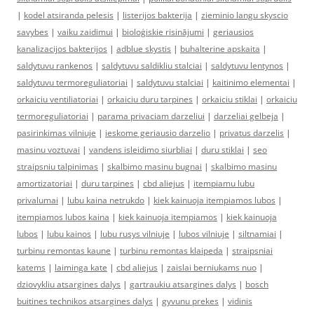
|
kodel atsiranda pelesis
|
listerijos bakterija
|
zieminio langu skyscio
savybes
|
vaiku zaidimui
|
bioloģiskie risinājumi
|
geriausios
kanalizacijos bakterijos
|
adblue skystis
|
buhalterine apskaita
|
saldytuvu rankenos
|
saldytuvu saldikliu stalciai
|
saldytuvu lentynos
|
saldytuvu termoreguliatoriai
|
saldytuvu stalciai
|
kaitinimo elementai
|
orkaiciu ventiliatoriai
|
orkaiciu duru tarpines
|
orkaiciu stiklai
|
orkaiciu
termoreguliatoriai
|
parama privaciam darzeliui
|
darzeliai gelbeja
|
pasirinkimas vilniuje
|
ieskome geriausio darzelio
|
privatus darzelis
|
masinu voztuvai
|
vandens isleidimo siurbliai
|
duru stiklai
|
seo
straipsniu talpinimas
|
skalbimo masinu bugnai
|
skalbimo masinu
amortizatoriai
|
duru tarpines
|
cbd aliejus
|
itempiamu lubu
privalumai
|
lubu kaina netrukdo
|
kiek kainuoja itempiamos lubos
|
itempiamos lubos kaina
|
kiek kainuoja itempiamos
|
kiek kainuoja
lubos
|
lubu kainos
|
lubu rusys vilniuje
|
lubos vilniuje
|
siltnamiai
|
turbinu remontas kaune
|
turbinu remontas klaipeda
|
straipsniai
katems
|
laiminga kate
|
cbd aliejus
|
zaislai berniukams nuo
|
dziovykliu atsargines dalys
|
gartraukiu atsargines dalys
|
bosch
buitines technikos atsargines dalys
|
gyvunu prekes
|
vidinis