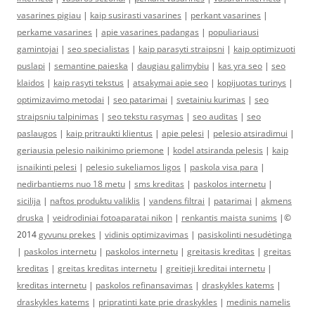
vasarines pigiau
|
kaip susirasti vasarines
|
perkant vasarines
|
perkame vasarines
|
apie vasarines padangas
|
populiariausi
gamintojai
|
seo specialistas
|
kaip parasyti straipsni
|
kaip optimizuoti
puslapi
|
semantine paieska
|
daugiau galimybiu
|
kas yra seo
|
seo
klaidos
|
kaip rasyti tekstus
|
atsakymai apie seo
|
kopijuotas turinys
|
optimizavimo metodai
|
seo patarimai
|
svetainiu kurimas
|
seo
straipsniu talpinimas
|
seo tekstu rasymas
|
seo auditas
|
seo
paslaugos
|
kaip pritraukti klientus
|
apie pelesi
|
pelesio atsiradimui
|
geriausia pelesio naikinimo priemone
|
kodel atsiranda pelesis
|
kaip
isnaikinti pelesi
|
pelesio sukeliamos ligos
|
paskola visa para
|
nedirbantiems nuo 18 metu
|
sms kreditas
|
paskolos internetu
|
sicilija
|
naftos produktu valiklis
|
vandens filtrai
|
patarimai
|
akmens
druska
|
veidrodiniai fotoaparatai nikon
|
renkantis maista sunims
|©
2014
gyvunu prekes
|
vidinis optimizavimas
|
pasiskolinti nesudėtinga
|
paskolos internetu
|
paskolos internetu
|
greitasis kreditas
|
greitas
kreditas
|
greitas kreditas internetu
|
greitieji kreditai internetu
|
kreditas internetu
|
paskolos refinansavimas
|
draskykles katems
|
draskykles katems
|
pripratinti kate prie draskykles
|
medinis namelis