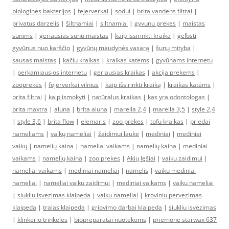
biologinės bakterijos
|
fejerverkai
|
sodui
|
brita vandens filtrai
|
privatus darzelis
|
šiltnamiai
|
siltnamiai
|
gyvunu prekes
|
maistas
sunims
|
geriausias sunu maistas
|
kaip issirinkti kraika
|
gelbsti
gyvūnus nuo karščio
|
gyvūnų maudynės vasarą
|
šunų mityba
|
sausas maistas
|
kačių kraikas
|
kraikas katėms
|
gyvūnams internetu
|
perkamiausios internetu
|
geriausias kraikas
|
akcija prekems
|
zooprekės
|
fejerverkai vilnius
|
kaip išsirinkti kraiką
|
kraikas katėms
|
brita filtrai
|
kaip ismokyti
|
natūralus kraikas
|
kas yra odontologas
|
brita maxtra
|
aluna
|
brita aluna
|
marella 2,4
|
marella 3,5
|
style 2,4
|
style 3,6
|
brita flow
|
elemaris
|
zoo prekes
|
tofu kraikas
|
priedai
nameliams
|
vaikų nameliai
|
žaidimui lauke
|
mediniai
|
mediniai
vaikų
|
namelių kaina
|
nameliai vaikams
|
namelių kaina
|
mediniai
vaikams
|
namelių kaina
|
zoo prekes
|
Akių lęšiai
|
vaiku zaidimui
|
nameliai vaikams
|
mediniai nameliai
|
namelis
|
vaiku mediniai
nameliai
|
nameliai vaiku zaidimui
|
mediniai vaikams
|
vaiku nameliai
|
siukliu isvezimas klaipeda
|
vaiku nameliai
|
kroviniu pervezimas
klaipeda
|
tralas klaipeda
|
griovimo darbai klaipeda
|
siukliu isvezimas
|
klinkerio trinkeles
|
biopreparatai nuotekoms
|
priemone starwax 637