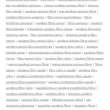
kas yra atbulinis osmosas
|
namui naudingi osmoso filtrai
|
osmoso
filtrų nauda
|
naudingi osmoso filtrai
|
kuo naudingi osmoso filtrai
|
vandens filtravimo sistemos
|
filtrų namui pasirinkimas
|
filtrai
komfortui namuose
|
vandens filtrai namui
|
filtrai namams
|
vandens
filtrai kokybei
|
tinkamiausi vandens filtrai namui
|
vandens filtravimo
sistemos namui
|
filtrų sprendimai namui
|
ieškome vandens filtrų
namui
|
vandens filtrų namui rūšys
|
vandens kokybei filtrai namui
|
vandens namui filtrų pasirinkimas
|
vandens filtrų rtūšys
|
vandens
kokybei name
|
rekomenduojami vandens filtrai namui
|
vandens filtrai
namui
|
filtrų namui rūšys
|
vandens filtrų rūšys
|
vandens filtrai namui
|
namui naudingi osmoso filtrai
|
namui geriausi osmoso filtrai
|
filtrai
namui
|
vandens filtrų nauda
|
filtrų rūšys ir nauda
|
vandens filtrų
rūšys
|
vandens minkštinimo filtrai
|
nugeležinimo filtrų nauda
|
vandens filtrai nugeležinimui
|
vandens minkštinimo filtrų nauda
|
vandens filtrų rūšys
|
nugeležinimo ir vandens monkštinimo filtrai
|
vandens nukalkinimo filtrai
|
vandens filtrai
|
geriamo vandens
sistemos
|
osmoso filtrų nauda
|
atbulinio osmoso filtrai
|
seo
straipsniu talpinimas
|
aquaphor vandens filtrai
|
aquaphor filtrai
|