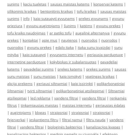
sunims
|
kaciu tualetas
|
sausas maistas katems
|
konservai katems
|
silikoninis kraikas
|
bentonitinis kraikas
|
tofu kraikas
|
sausas maistas
sunims
|
info
|
kaip sutaupyti gyvunams
|
prekes gyvunams
|
gyvunu
prieziura
|
gyvunu augintojams
|
šunims
|
katėms
|
gyvunu prekes
|
tofu kraiko naudojimas
|
ar patiks tofu
|
augalinė alternatyva
|
gyvunu
prekes
|
kontaktai
|
apie mus
|
naujienos
|
nuorodos
|
nuorodos
|
nuorodos
|
gyvunu prekes
|
edalo itaka
|
itaka sunu isvaizdai
|
sunu
mityba
|
kaip sutaupyti
|
gyvunams internetu
|
geriausia parduotuve
|
internetine parduotuve
|
kokybiskas ir subalansuotas
|
pavadeliai
katems
|
pavadeliai sunims
|
prekes katems
|
prekes sunims
|
sausas
sunu maistas
|
sunu maistas
|
kaip ismokyti
|
ypatingas kraikas
|
akcija prekems
|
geriausi siltnamiai
|
kaip issirinkti
|
polikarbonatiniai
šiltnamiai
|
tvirti siltnamiai
|
polikarbonatiniai atsiliepimai
|
šiltnamiai
atsiliepimai
|
led reklama
|
vandens filtrai
|
vandens filtrai
|
renkamės
filtrus
|
tinkamiausias maistas
|
maistas internetu
|
geriausias ėdalas
|
augintojams
|
blogas
|
straipsniai
|
straipsniai
|
straipsniai
|
fejerverkai
|
ieskantiems filtru
|
filtrai namui
|
filtru nauda
|
vandens
filtrai
|
vandens filtrai
|
biologinės bakterijos
|
kanalizacijos kvapas
|
kanalizacijos bakterijos
|
medinis namelis su ciuozykla
|
efektyvio