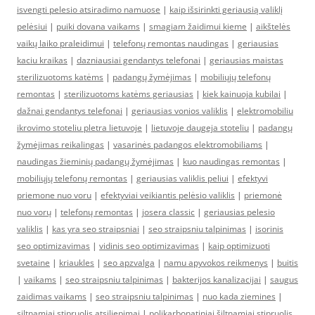
isvengti pelesio atsiradimo namuose
|
kaip išsirinkti geriausią valiklį
pelėsiui
|
puiki dovana vaikams
|
smagiam žaidimui kieme
|
aikštelės
vaikų laiko praleidimui
|
telefonų remontas naudingas
|
geriausias
kaciu kraikas
|
dazniausiai gendantys telefonai
|
geriausias maistas
sterilizuotoms katėms
|
padangų žymėjimas
|
mobiliųjų telefonų
remontas
|
sterilizuotoms katėms geriausias
|
kiek kainuoja kubilai
|
dažnai gendantys telefonai
|
geriausias vonios valiklis
|
elektromobiliu
ikrovimo stoteliu pletra lietuvoje
|
lietuvoje daugeja stoteliu
|
padangų
žymėjimas reikalingas
|
vasarinės padangos elektromobiliams
|
naudingas žieminių padangų žymėjimas
|
kuo naudingas remontas
|
mobiliųjų telefonų remontas
|
geriausias valiklis peliui
|
efektyvi
priemone nuo voru
|
efektyviai veikiantis pelėsio valiklis
|
priemonė
nuo vorų
|
telefonų remontas
|
josera classic
|
geriausias pelesio
valiklis
|
kas yra seo straipsniai
|
seo straipsniu talpinimas
|
isorinis
seo optimizavimas
|
vidinis seo optimizavimas
|
kaip optimizuoti
svetaine
|
kriaukles
|
seo apzvalga
|
namu apyvokos reikmenys
|
buitis
|
vaikams
|
seo straipsniu talpinimas
|
bakterijos kanalizacijai
|
saugus
zaidimas vaikams
|
seo straipsniu talpinimas
|
nuo kada ziemines
|
siltnamiai stipruolis atsiliepimai
|
polikarbonatiniai šiltnamiai stipruolis