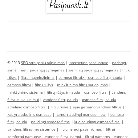
© 2013
SEO straipsniu talpinimas
|
internetine parduotuve
|
padangų
žymėjimas
|
padangų žymėjimas
|
žieminių padangų žymėjimas
|
filtrų
rūšys
|
filtrai nugeležinimui
|
osmoso filtrai> |
osmoso filtrų nauda
|
osmoso filtrai
|
filtrų rūšys
|
minkštinimo filtrų naudojimas
|
minkštinimo sistema
|
filtrų rūšys ir nauda
|
osmoso filtrai
|
vandens
filtrai nukalkinimui
|
vandens filtrų nauda
|
osmoso filtrų nauda
|
atbulinio osmoso filtrai
|
filtrų rūšys
|
apie geriamo vandens filtrus
|
kas yra atbulinis osmosas
|
namui naudingi osmoso filtrai
|
osmoso
filtrų nauda
|
naudingi osmoso filtrai
|
kuo naudingi osmoso filtrai
|
vandens filtravimo sistemos
|
filtrų namui pasirinkimas
|
filtrai
komfortui namuose
|
vandens filtrai namui
|
filtrai namams
|
vandens