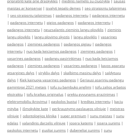
pripratinti kate prie draskykles
|
medinis namelis su ciuozykla
|
sausas
maistas ar konservai
|
isvalyti tepalo demes
|
seo straipsniu talpinimas
|
seo straipsniu talpinimas
|
padangos internetu
|
padangos internetu
|
padangos internetu
|
pigios padangos
|
padangos internetu
|
padangos internetu
|
neuzsalantis zieminis langu ploviklis
|
zieminis
langu ploviklis
|
langu plovimo skystis
|
langu ploviklis
|
vasarines
padangos
|
ziemines padangos
|
padangos pigiau
|
padangos
internetu
|
nuo kada keiciamos padangos
|
ziemines padangos
|
vasarines padangos
|
padangu pasirinkimas
|
nuo kada keiciamos
padangos
|
ziemines padangos
|
vasarines padangos
|
kavos aparatu
atsargines dalys
|
viryklių dalys
|
skalbimo masinu dalys
|
saldytuvu
dalys
|
Kiek kainuoja vasarines padangos
|
Geriausi asariniu padangu
gamintojai 2021 metais
|
tofu su bambuko anglimi
|
tofu zalios arbatos
ekstraktu
|
tofu kraikas originalus
|
prekiu gyvunams grazinimas
|
elektromobiliu ikrovimui
|
paskolos bustui
|
kreditas internetu
|
kaciu
mityba
|
išmokykite katę
|
perkraustymo paslaugos vilniuje
|
meistras
vilniuje
|
odontologijos klinika
|
super premium
|
sunu maistas
|
sunu
edalas
|
valandinis darzelis vilniuje
|
josera katems
|
josera sunims
|
paskolos internetu
|
guoliai sunims
|
dubeneliai sunims
|
sunu