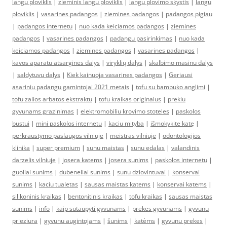
langu ploviklis
|
zieminis langu ploviklis
|
langu plovimo skystis
|
langu
ploviklis
|
vasarines padangos
|
ziemines padangos
|
padangos pigiau
|
padangos internetu
|
nuo kada keiciamos padangos
|
ziemines
padangos
|
vasarines padangos
|
padangu pasirinkimas
|
nuo kada
keiciamos padangos
|
ziemines padangos
|
vasarines padangos
|
kavos aparatu atsargines dalys
|
viryklių dalys
|
skalbimo masinu dalys
|
saldytuvu dalys
|
Kiek kainuoja vasarines padangos
|
Geriausi
asariniu padangu gamintojai 2021 metais
|
tofu su bambuko anglimi
|
tofu zalios arbatos ekstraktu
|
tofu kraikas originalus
|
prekiu
gyvunams grazinimas
|
elektromobiliu krovimo stoteles
|
paskolos
bustui
|
mini paskolos internetu
|
kaciu mityba
|
išmokykite katę
|
perkraustymo paslaugos vilniuje
|
meistras vilniuje
|
odontologijos
klinika
|
super premium
|
sunu maistas
|
sunu edalas
|
valandinis
darzelis vilniuje
|
josera katems
|
josera sunims
|
paskolos internetu
|
guoliai sunims
|
dubeneliai sunims
|
sunu dziovintuvai
|
konservai
sunims
|
kaciu tualetas
|
sausas maistas katems
|
konservai katems
|
silikoninis kraikas
|
bentonitinis kraikas
|
tofu kraikas
|
sausas maistas
sunims
|
info
|
kaip sutaupyti gyvunams
|
prekes gyvunams
|
gyvunu
prieziura
|
gyvunu augintojams
|
šunims
|
katėms
|
gyvunu prekes
|