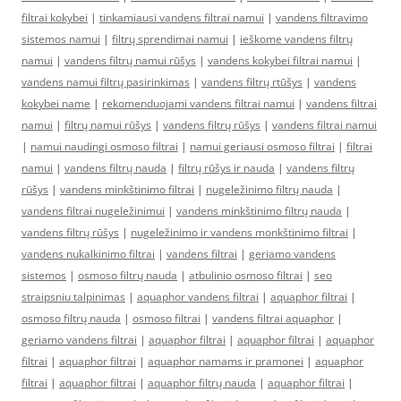
filtrai kokybei
|
tinkamiausi vandens filtrai namui
|
vandens filtravimo
sistemos namui
|
filtrų sprendimai namui
|
ieškome vandens filtrų
namui
|
vandens filtrų namui rūšys
|
vandens kokybei filtrai namui
|
vandens namui filtrų pasirinkimas
|
vandens filtrų rtūšys
|
vandens
kokybei name
|
rekomenduojami vandens filtrai namui
|
vandens filtrai
namui
|
filtrų namui rūšys
|
vandens filtrų rūšys
|
vandens filtrai namui
|
namui naudingi osmoso filtrai
|
namui geriausi osmoso filtrai
|
filtrai
namui
|
vandens filtrų nauda
|
filtrų rūšys ir nauda
|
vandens filtrų
rūšys
|
vandens minkštinimo filtrai
|
nugeležinimo filtrų nauda
|
vandens filtrai nugeležinimui
|
vandens minkštinimo filtrų nauda
|
vandens filtrų rūšys
|
nugeležinimo ir vandens monkštinimo filtrai
|
vandens nukalkinimo filtrai
|
vandens filtrai
|
geriamo vandens
sistemos
|
osmoso filtrų nauda
|
atbulinio osmoso filtrai
|
seo
straipsniu talpinimas
|
aquaphor vandens filtrai
|
aquaphor filtrai
|
osmoso filtrų nauda
|
osmoso filtrai
|
vandens filtrai aquaphor
|
geriamo vandens filtrai
|
aquaphor filtrai
|
aquaphor filtrai
|
aquaphor
filtrai
|
aquaphor filtrai
|
aquaphor namams ir pramonei
|
aquaphor
filtrai
|
aquaphor filtrai
|
aquaphor filtrų nauda
|
aquaphor filtrai
|