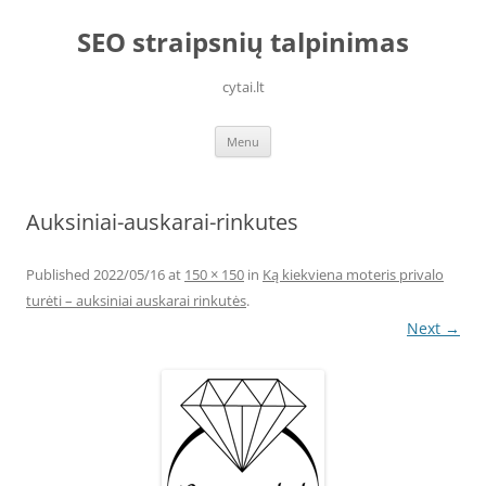
Skip
to
SEO straipsnių talpinimas
content
cytai.lt
Menu
Auksiniai-auskarai-rinkutes
Published
2022/05/16
at
150 × 150
in
Ką kiekviena moteris privalo
turėti – auksiniai auskarai rinkutės
.
Next →