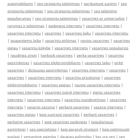
automobiliams
|
seo straipsniu talpinimas
|
parduotuve sunims
|
seo
straipsniu talpinimas
|
seo straipsniu talpinimas
|
seo talpinimo
populiarumas
|
seo straipsniu talpinimas
|
vasarines ar universalios
|
rasymas ir talpinimas
|
padangos internetu
|
vasarines internetu
|
vasarines internetu
|
vasarines
|
vasarines laiku
|
vasarines internetu
|
taupantiems laika
|
vasariniu pirkimas
|
naujos vasarines
|
vasarines
pigiau
|
vasariniu kokybe
|
vasarines internetu
|
vasarines populiarios
|
naudinga zinoti
|
hankook vasarines
|
perka vasarines
|
vasariniu
pasirinkimas
|
vasarines elektromobiliams
|
vasarines laiku
|
pirkti
vasarines
|
diziausias pasirinkimas
|
vasarines internetu
|
vasarines
|
vasarines
|
vasarines internetu
|
vasariniu privalumai
|
vasarines
elektromobiliams
|
vasarines pagiau
|
naujos vasarines internetu
|
vasarines internetu
|
vasarines isigyti internetu
|
pigios vasarines
internetu
|
vasarines internetu
|
vasariniu nusidevejimas
|
vasarines
internetu
|
vasaros sezonui
|
perkant vasarines
|
vasarai internetu
|
vasarines pigiau
|
kaip susirasti vasarines
|
perkant vasarines
|
perkame vasarines
|
apie vasarines padangas
|
populiariausi
gamintojai
|
seo specialistas
|
kaip parasyti straipsni
|
kaip optimizuoti
puslapi
|
semantine paieska
|
daugiau galimybiu
|
kas yra seo
|
seo