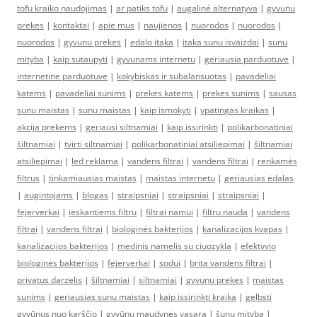
tofu kraiko naudojimas
|
ar patiks tofu
|
augalinė alternatyva
|
gyvunu
prekes
|
kontaktai
|
apie mus
|
naujienos
|
nuorodos
|
nuorodos
|
nuorodos
|
gyvunu prekes
|
edalo itaka
|
itaka sunu isvaizdai
|
sunu
mityba
|
kaip sutaupyti
|
gyvunams internetu
|
geriausia parduotuve
|
internetine parduotuve
|
kokybiskas ir subalansuotas
|
pavadeliai
katems
|
pavadeliai sunims
|
prekes katems
|
prekes sunims
|
sausas
sunu maistas
|
sunu maistas
|
kaip ismokyti
|
ypatingas kraikas
|
akcija prekems
|
geriausi siltnamiai
|
kaip issirinkti
|
polikarbonatiniai
šiltnamiai
|
tvirti siltnamiai
|
polikarbonatiniai atsiliepimai
|
šiltnamiai
atsiliepimai
|
led reklama
|
vandens filtrai
|
vandens filtrai
|
renkamės
filtrus
|
tinkamiausias maistas
|
maistas internetu
|
geriausias ėdalas
|
augintojams
|
blogas
|
straipsniai
|
straipsniai
|
straipsniai
|
fejerverkai
|
ieskantiems filtru
|
filtrai namui
|
filtru nauda
|
vandens
filtrai
|
vandens filtrai
|
biologinės bakterijos
|
kanalizacijos kvapas
|
kanalizacijos bakterijos
|
medinis namelis su ciuozykla
|
efektyvio
biologinės bakterijos
|
fejerverkai
|
sodui
|
brita vandens filtrai
|
privatus darzelis
|
šiltnamiai
|
siltnamiai
|
gyvunu prekes
|
maistas
sunims
|
geriausias sunu maistas
|
kaip issirinkti kraika
|
gelbsti
gyvūnus nuo karščio
|
gyvūnų maudynės vasarą
|
šunų mityba
|