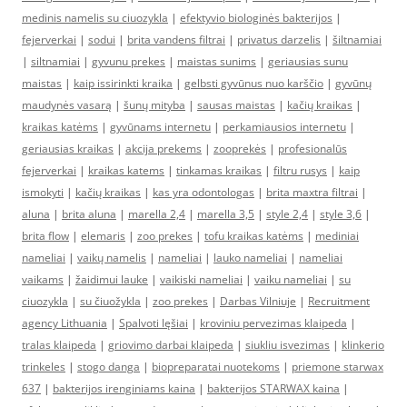
medinis namelis su ciuozykla
|
efektyvio biologinės bakterijos
|
fejerverkai
|
sodui
|
brita vandens filtrai
|
privatus darzelis
|
šiltnamiai
|
siltnamiai
|
gyvunu prekes
|
maistas sunims
|
geriausias sunu
maistas
|
kaip issirinkti kraika
|
gelbsti gyvūnus nuo karščio
|
gyvūnų
maudynės vasarą
|
šunų mityba
|
sausas maistas
|
kačių kraikas
|
kraikas katėms
|
gyvūnams internetu
|
perkamiausios internetu
|
geriausias kraikas
|
akcija prekems
|
zooprekės
|
profesionalūs
fejerverkai
|
kraikas katems
|
tinkamas kraikas
|
filtru rusys
|
kaip
ismokyti
|
kačių kraikas
|
kas yra odontologas
|
brita maxtra filtrai
|
aluna
|
brita aluna
|
marella 2,4
|
marella 3,5
|
style 2,4
|
style 3,6
|
brita flow
|
elemaris
|
zoo prekes
|
tofu kraikas katėms
|
mediniai
nameliai
|
vaikų namelis
|
nameliai
|
lauko nameliai
|
nameliai
vaikams
|
žaidimui lauke
|
vaikiski nameliai
|
vaiku nameliai
|
su
ciuozykla
|
su čiuožykla
|
zoo prekes
|
Darbas Vilniuje
|
Recruitment
agency Lithuania
|
Spalvoti lęšiai
|
kroviniu pervezimas klaipeda
|
tralas klaipeda
|
griovimo darbai klaipeda
|
siukliu isvezimas
|
klinkerio
trinkeles
|
stogo danga
|
biopreparatai nuotekoms
|
priemone starwax
637
|
bakterijos irenginiams kaina
|
bakterijos STARWAX kaina
|