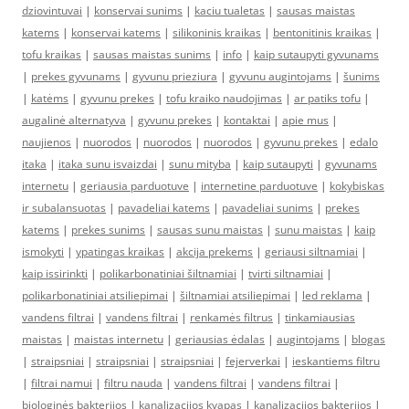
dziovintuvai
|
konservai sunims
|
kaciu tualetas
|
sausas maistas
katems
|
konservai katems
|
silikoninis kraikas
|
bentonitinis kraikas
|
tofu kraikas
|
sausas maistas sunims
|
info
|
kaip sutaupyti gyvunams
|
prekes gyvunams
|
gyvunu prieziura
|
gyvunu augintojams
|
šunims
|
katėms
|
gyvunu prekes
|
tofu kraiko naudojimas
|
ar patiks tofu
|
augalinė alternatyva
|
gyvunu prekes
|
kontaktai
|
apie mus
|
naujienos
|
nuorodos
|
nuorodos
|
nuorodos
|
gyvunu prekes
|
edalo
itaka
|
itaka sunu isvaizdai
|
sunu mityba
|
kaip sutaupyti
|
gyvunams
internetu
|
geriausia parduotuve
|
internetine parduotuve
|
kokybiskas
ir subalansuotas
|
pavadeliai katems
|
pavadeliai sunims
|
prekes
katems
|
prekes sunims
|
sausas sunu maistas
|
sunu maistas
|
kaip
ismokyti
|
ypatingas kraikas
|
akcija prekems
|
geriausi siltnamiai
|
kaip issirinkti
|
polikarbonatiniai šiltnamiai
|
tvirti siltnamiai
|
polikarbonatiniai atsiliepimai
|
šiltnamiai atsiliepimai
|
led reklama
|
vandens filtrai
|
vandens filtrai
|
renkamės filtrus
|
tinkamiausias
maistas
|
maistas internetu
|
geriausias ėdalas
|
augintojams
|
blogas
|
straipsniai
|
straipsniai
|
straipsniai
|
fejerverkai
|
ieskantiems filtru
|
filtrai namui
|
filtru nauda
|
vandens filtrai
|
vandens filtrai
|
biologinės bakterijos
|
kanalizacijos kvapas
|
kanalizacijos bakterijos
|