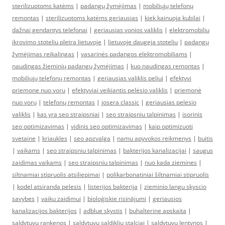
sterilizuotoms katėms
|
padangų žymėjimas
|
mobiliųjų telefonų
remontas
|
sterilizuotoms katėms geriausias
|
kiek kainuoja kubilai
|
dažnai gendantys telefonai
|
geriausias vonios valiklis
|
elektromobiliu
ikrovimo stoteliu pletra lietuvoje
|
lietuvoje daugeja stoteliu
|
padangų
žymėjimas reikalingas
|
vasarinės padangos elektromobiliams
|
naudingas žieminių padangų žymėjimas
|
kuo naudingas remontas
|
mobiliųjų telefonų remontas
|
geriausias valiklis peliui
|
efektyvi
priemone nuo voru
|
efektyviai veikiantis pelėsio valiklis
|
priemonė
nuo vorų
|
telefonų remontas
|
josera classic
|
geriausias pelesio
valiklis
|
kas yra seo straipsniai
|
seo straipsniu talpinimas
|
isorinis
seo optimizavimas
|
vidinis seo optimizavimas
|
kaip optimizuoti
svetaine
|
kriaukles
|
seo apzvalga
|
namu apyvokos reikmenys
|
buitis
|
vaikams
|
seo straipsniu talpinimas
|
bakterijos kanalizacijai
|
saugus
zaidimas vaikams
|
seo straipsniu talpinimas
|
nuo kada ziemines
|
siltnamiai stipruolis atsiliepimai
|
polikarbonatiniai šiltnamiai stipruolis
|
kodel atsiranda pelesis
|
listerijos bakterija
|
zieminio langu skyscio
savybes
|
vaiku zaidimui
|
bioloģiskie risinājumi
|
geriausios
kanalizacijos bakterijos
|
adblue skystis
|
buhalterine apskaita
|
saldytuvu rankenos
|
saldytuvu saldikliu stalciai
|
saldytuvu lentynos
|