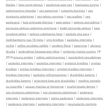
klaidos
|
kaip rasyti tekstus
|
atsakymai apie seo
|
kopijuotas turinys
|
optimizavimo metodai
|
seo patarimai
|
svetainiu kurimas
|
seo
straipsniu talpinimas
|
seo tekstu rasymas
|
seo auditas
|
seo
paslaugos
|
kaip pritraukti klientus
|
apie pelesi
|
pelesio atsiradimui
|
geriausia pelesio naikinimo priemone
|
kodel atsiranda pelesis
|
kaip
isnaikinti pelesi
|
pelesio sukeliamos ligos
|
paskola visa para
|
nedirbantiems nuo 18 metu
|
sms kreditas
|
paskolos internetu
|
sicilija
|
naftos produktu valiklis
|
vandens filtrai
|
patarimai
|
akmens
druska
|
veidrodiniai fotoaparatai nikon
|
renkantis maista sunims
|©
2014
gyvunu prekes
|
vidinis optimizavimas
|
pasiskolinti nesudėtinga
|
paskolos internetu
|
paskolos internetu
|
greitasis kreditas
|
greitas
kreditas
|
greitas kreditas internetu
|
greitieji kreditai internetu
|
kreditas internetu
|
paskolos refinansavimas
|
draskykles katems
|
draskykles katems
|
pripratinti kate prie draskykles
|
medinis namelis
su ciuozykla
|
sausas maistas ar konservai
|
isvalyti tepalo demes
|
seo straipsniu talpinimas
|
seo straipsniu talpinimas
|
padangos
internetu
|
padangos internetu
|
pigios padangos
|
padangos internetu
|
padangos internetu
|
padangos internetu
|
neuzsalantis zieminis