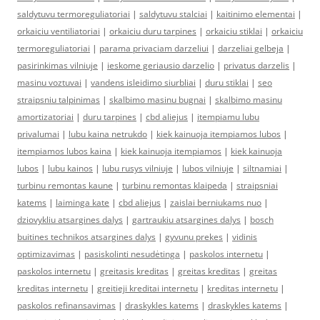
saldytuvu termoreguliatoriai
|
saldytuvu stalciai
|
kaitinimo elementai
|
orkaiciu ventiliatoriai
|
orkaiciu duru tarpines
|
orkaiciu stiklai
|
orkaiciu
termoreguliatoriai
|
parama privaciam darzeliui
|
darzeliai gelbeja
|
pasirinkimas vilniuje
|
ieskome geriausio darzelio
|
privatus darzelis
|
masinu voztuvai
|
vandens isleidimo siurbliai
|
duru stiklai
|
seo
straipsniu talpinimas
|
skalbimo masinu bugnai
|
skalbimo masinu
amortizatoriai
|
duru tarpines
|
cbd aliejus
|
itempiamu lubu
privalumai
|
lubu kaina netrukdo
|
kiek kainuoja itempiamos lubos
|
itempiamos lubos kaina
|
kiek kainuoja itempiamos
|
kiek kainuoja
lubos
|
lubu kainos
|
lubu rusys vilniuje
|
lubos vilniuje
|
siltnamiai
|
turbinu remontas kaune
|
turbinu remontas klaipeda
|
straipsniai
katems
|
laiminga kate
|
cbd aliejus
|
zaislai berniukams nuo
|
dziovykliu atsargines dalys
|
gartraukiu atsargines dalys
|
bosch
buitines technikos atsargines dalys
|
gyvunu prekes
|
vidinis
optimizavimas
|
pasiskolinti nesudėtinga
|
paskolos internetu
|
paskolos internetu
|
greitasis kreditas
|
greitas kreditas
|
greitas
kreditas internetu
|
greitieji kreditai internetu
|
kreditas internetu
|
paskolos refinansavimas
|
draskykles katems
|
draskykles katems
|