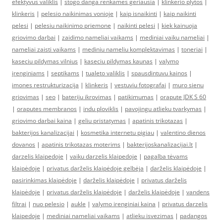
efektyvus valiklis
|
stogo danga renkames geriausia
|
klinkerio plytos
|
klinkeris
|
pelesio naikinimas vonioje
|
kaip isnaikinti
|
kaip naikinti
pelesi
|
pelesiu naikinimo priemone
|
naikinti pelesi
|
kiek kainuoja
griovimo darbai
|
zaidimo nameliai vaikams
|
mediniai vaiku nameliai
|
nameliai zaisti vaikams
|
mediniu nameliu komplektavimas
|
toneriai
|
kaseciu pildymas vilnius
|
kaseciu pildymas kaunas
|
valymo
įrenginiams
|
septikams
|
tualeto valiklis
|
spausdintuvu kainos
|
imones restrukturizacija
|
klinkeris
|
vestuviu fotografai
|
muro sienu
griovimas
|
seo
|
bateriju ikrovimas
|
patikimumas
|
orapute JDK S 60
|
oraputes membranos
|
indu ploviklis
|
pavojingu atlieku tvarkymas
|
griovimo darbai kaina
|
geliu pristatymas
|
apatinis trikotazas
|
bakterijos kanalizacijai
|
kosmetika internetu pigiau
|
valentino dienos
dovanos
|
apatinis trikotazas moterims
|
bakterijoskanalizacijai.lt
|
darzelis klaipedoje
|
vaiku darzelis klaipedoje
|
pagalba tėvams
klaipėdoje
|
privatus darželis klaipėdoje gelbėja
|
darželis klaipėdoje
|
pasirinkimas klaipėdoje
|
darželis klaipėdoje
|
privatus darželis
klaipėdoje
|
privatus darželis klaipėdoje
|
darželis klaipėdoje
|
vandens
filtrai
|
nuo pelesio
|
aukle
|
valymo irenginiai kaina
|
privatus darzelis
klaipedoje
|
mediniai nameliai vaikams
|
atlieku isvezimas
|
padangos