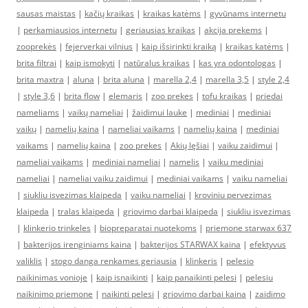
sausas maistas
|
kačių kraikas
|
kraikas katėms
|
gyvūnams internetu
|
perkamiausios internetu
|
geriausias kraikas
|
akcija prekems
|
zooprekės
|
fejerverkai vilnius
|
kaip išsirinkti kraiką
|
kraikas katėms
|
brita filtrai
|
kaip ismokyti
|
natūralus kraikas
|
kas yra odontologas
|
brita maxtra
|
aluna
|
brita aluna
|
marella 2,4
|
marella 3,5
|
style 2,4
|
style 3,6
|
brita flow
|
elemaris
|
zoo prekes
|
tofu kraikas
|
priedai
nameliams
|
vaikų nameliai
|
žaidimui lauke
|
mediniai
|
mediniai
vaikų
|
namelių kaina
|
nameliai vaikams
|
namelių kaina
|
mediniai
vaikams
|
namelių kaina
|
zoo prekes
|
Akių lęšiai
|
vaiku zaidimui
|
nameliai vaikams
|
mediniai nameliai
|
namelis
|
vaiku mediniai
nameliai
|
nameliai vaiku zaidimui
|
mediniai vaikams
|
vaiku nameliai
|
siukliu isvezimas klaipeda
|
vaiku nameliai
|
kroviniu pervezimas
klaipeda
|
tralas klaipeda
|
griovimo darbai klaipeda
|
siukliu isvezimas
|
klinkerio trinkeles
|
biopreparatai nuotekoms
|
priemone starwax 637
|
bakterijos irenginiams kaina
|
bakterijos STARWAX kaina
|
efektyvus
valiklis
|
stogo danga renkames geriausia
|
klinkeris
|
pelesio
naikinimas vonioje
|
kaip isnaikinti
|
kaip panaikinti pelesi
|
pelesiu
naikinimo priemone
|
naikinti pelesi
|
griovimo darbai kaina
|
zaidimo