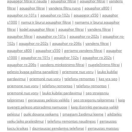
aquapgor filtrai ir nauda
|
aquaphor filtrai
|
aquaphor filtrai
|
vandens
filtrai
|
aquaphor filtrai
|
vandens filtru rusys
|
aquaphor s800
|
aquaphor ro-101s
|
aquaphor ro-102s
|
aquapgor s550
|
aquaphor
s1000
|
namui ir biurui aquaphor filtrai
|
namams ir biurui aquaphor
filtrai
|
kodel aquaphor filtrai
|
aquaphor filtrai
|
vandens filtrai
|
aquaphor filtrai
|
aquaphor ro-101s
|
aquaphor ro-202s
|
aquaphor ro-
102s
|
aquaphor ro-202s
|
aquaphor ro-206s
|
vandens filtrai
|
aquaphor s800
|
aquaphor s550
|
geriamo vandens filtrai
|
aquaphor
s1000
|
aquaphor ro 101s
|
aquaphor 102s
|
aquaphor ro 202s
|
aquaphor ro 206s
|
vandens minkstinimo filtrai
|
nugeležinimo filtrai
|
pelesio kvapa galima panaikinti
|
priemone nuo voru
|
lauko kubilai
pardavimui
|
priemonė nuo vorų
|
telefonų remontas
|
kas yra seo
|
priemone nuo voru
|
telefonų remontas
|
telefonų remontas
|
priemonė nuo vorų
|
lauko kubilai pardavimui
|
seo straipsniu
talpinimas
|
geriausias pelėsio valiklis
|
seo straipsniu talpinimas
|
kaip
isvengti pelesio atsiradimo namuose
|
kaip išsirinkti geriausią valiklį
pelėsiui
|
puiki dovana vaikams
|
smagiam žaidimui kieme
|
aikštelės
vaikų laiko praleidimui
|
telefonų remontas naudingas
|
geriausias
kaciu kraikas
|
dazniausiai gendantys telefonai
|
geriausias maistas