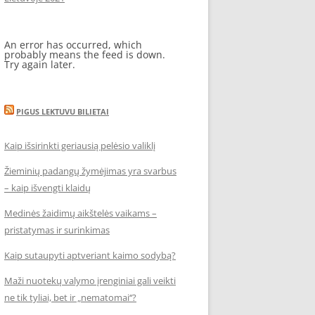
An error has occurred, which
probably means the feed is down.
Try again later.
PIGUS LEKTUVU BILIETAI
Kaip išsirinkti geriausią pelėsio valiklį
Žieminių padangų žymėjimas yra svarbus
– kaip išvengti klaidų
Medinės žaidimų aikštelės vaikams –
pristatymas ir surinkimas
Kaip sutaupyti aptveriant kaimo sodybą?
Maži nuotekų valymo įrenginiai gali veikti
ne tik tyliai, bet ir „nematomai‘‘?