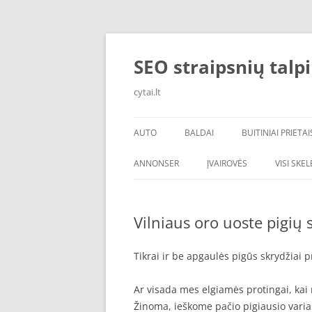
Skip
to
content
SEO straipsnių talp
cytai.lt
AUTO
BALDAI
BUITINIAI PRIETAI
PADANGOS
ANNONSER
ĮVAIROVĖS
VISI SKE
Vilniaus oro uoste pigių 
Tikrai ir be apgaulės pigūs skrydžiai p
Ar visada mes elgiamės protingai, kai n
Žinoma, ieškome pačio pigiausio varia