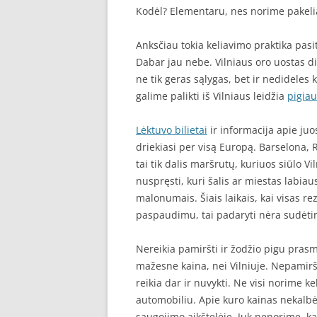
Kodėl? Elementaru, nes norime pakelia
Anksčiau tokia keliavimo praktika pas
Dabar jau nebe. Vilniaus oro uostas di
ne tik geras sąlygas, bet ir nedideles 
galime palikti iš Vilniaus leidžia
pigiau
Lėktuvo bilietai
ir informacija apie juo
driekiasi per visą Europą. Barselona,
tai tik dalis maršrutų, kuriuos siūlo V
nuspręsti, kuri šalis ar miestas labiau
malonumais. Šiais laikais, kai visas r
paspaudimu, tai padaryti nėra sudėti
Nereikia pamiršti ir žodžio pigu pras
mažesne kaina, nei Vilniuje. Nepamirš
reikia dar ir nuvykti. Ne visi norime 
automobiliu. Apie kuro kainas nekalbė
saugojimo aikštelėje. Juk nenorime, k