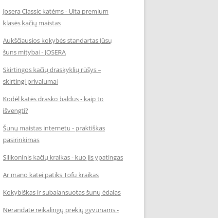
Josera Classic katėms - Ulta premium
klasės kačių maistas
Aukščiausios kokybės standartas Jūsų
šuns mitybai - JOSERA
Skirtingos kačių draskyklių rūšys –
skirtingi privalumai
Kodėl katės drasko baldus - kaip to
išvengti?
Šunų maistas internetu - praktiškas
pasirinkimas
Silikoninis kačių kraikas - kuo jis ypatingas
Ar mano katei patiks Tofu kraikas
Kokybiškas ir subalansuotas šunų ėdalas
Nerandate reikalingų prekių gyvūnams -