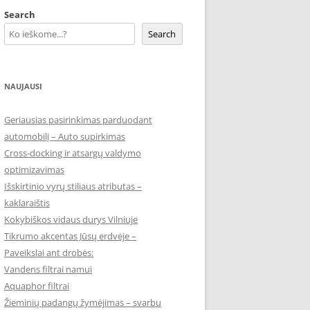
Search
Search
NAUJAUSI
Geriausias pasirinkimas parduodant
automobilį – Auto supirkimas
Cross-docking ir atsargų valdymo
optimizavimas
Išskirtinio vyrų stiliaus atributas –
kaklaraištis
Kokybiškos vidaus durys Vilniuje
Tikrumo akcentas Jūsų erdvėje –
Paveikslai ant drobės:
Vandens filtrai namui
Aquaphor filtrai
Žieminių padangų žymėjimas – svarbu