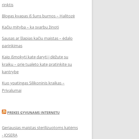
rinktis
Blogas kvapas iš šuns burnos – Halitozė
Kačių mityba – ką svarbu žinoti
Sausas ar šlapias kačių maistas – ėdalo
parinkimas
Kaip išmokyti katę daryti į dėžutę su
kraiku – prie tualeto katę pratinkite su
kantrybe
Kuo ypatingas Silikoninis kraikas –
Privalumai
PREKES GYVUNAMS INTERNETU
Geriausias maistas sterilizuotoms katėms
- JOSERA