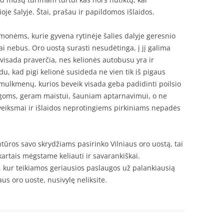
ioje šalyje. Štai, prašau ir papildomos išlaidos.
žmonėms, kurie gyvena rytinėje šalies dalyje geresnio
ai nebus. Oro uostą surasti nesudėtinga, į jį galima
ai visada praverčia, nes kelionės autobusu yra ir
du, kad pigi kelionė susideda ne vien tik iš pigaus
smulkmenų, kurios beveik visada geba padidinti poilsio
ogoms, geram maistui, šauniam aptarnavimui, o ne
veiksmai ir išlaidos neprotingiems pirkiniams nepadės
tūros savo skrydžiams pasirinko Vilniaus oro uostą, tai
 kartais mėgstame keliauti ir savarankiškai.
, kur teikiamos geriausios paslaugos už palankiausią
us oro uoste, nusivylę neliksite.