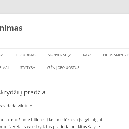
inimas
SAI
DRAUDIMAS
SIGNALIZACIJA
KAVA
PIGŪS SKRYDŽIA
LBIMAI
STATYBA
VEŽA Į ORO UOSTUS
skrydžių pradžia
rasideda Vilniuje
usprendžiame bilietus į kelionę lėktuvu įsigyti pigiai.
nto. Neretai savo skrydžius pradeda net kitos šalyse.