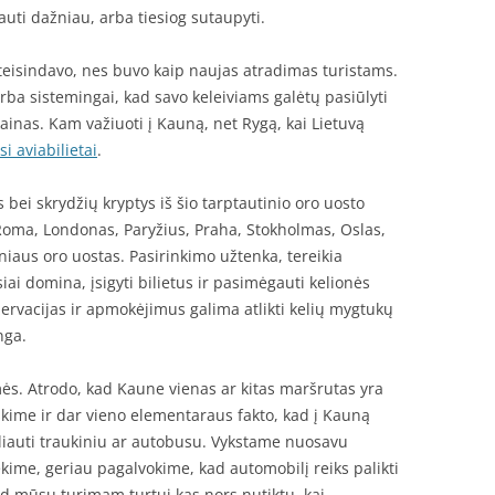
uti dažniau, arba tiesiog sutaupyti.
iteisindavo, nes buvo kaip naujas atradimas turistams.
rba sistemingai, kad savo keleiviams galėtų pasiūlyti
kainas. Kam važiuoti į Kauną, net Rygą, kai Lietuvą
si aviabilietai
.
s bei skrydžių kryptys iš šio tarptautinio oro uosto
 Roma, Londonas, Paryžius, Praha, Stokholmas, Oslas,
ilniaus oro uostas. Pasirinkimo užtenka, tereikia
siai domina, įsigyti bilietus ir pasimėgauti kelionės
ezervacijas ir apmokėjimus galima atlikti kelių mygtukų
nga.
mės. Atrodo, kad Kaune vienas ar kitas maršrutas yra
kime ir dar vieno elementaraus fakto, kad į Kauną
keliauti traukiniu ar autobusu. Vykstame nuosavu
kime, geriau pagalvokime, kad automobilį reiks palikti
ad mūsų turimam turtui kas nors nutiktų, kai