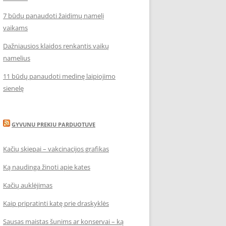
7 būdų panaudoti žaidimų namelį
vaikams
Dažniausios klaidos renkantis vaikų
namelius
11 būdų panaudoti medinę laipiojimo
sienelę
GYVUNU PREKIU PARDUOTUVE
Kačių skiepai – vakcinacijos grafikas
Ką naudinga žinoti apie kates
Kačių auklėjimas
Kaip pripratinti katę prie draskyklės
Sausas maistas šunims ar konservai – ką