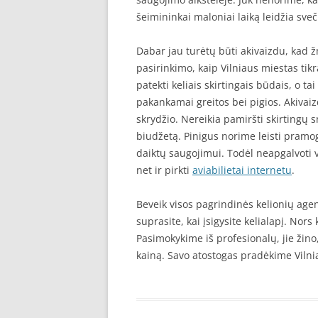
šeimininkai maloniai laiką leidžia sveč
Dabar jau turėtų būti akivaizdu, kad 
pasirinkimo, kaip Vilniaus miestas tikr
patekti keliais skirtingais būdais, o t
pakankamai greitos bei pigios. Akivaiz
skrydžio. Nereikia pamiršti skirtingų 
biudžetą. Pinigus norime leisti pram
daiktų saugojimui. Todėl neapgalvoti 
net ir pirkti
aviabilietai internetu
.
Beveik visos pagrindinės kelionių agen
suprasite, kai įsigysite kelialapį. Nors
Pasimokykime iš profesionalų, jie žino
kainą. Savo atostogas pradėkime Vilnia