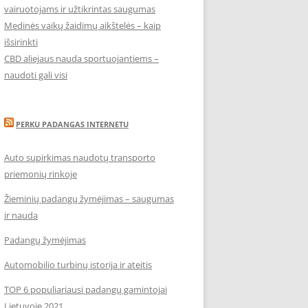
vairuotojams ir užtikrintas saugumas
Medinės vaikų žaidimų aikštelės – kaip
išsirinkti
CBD aliejaus nauda sportuojantiems –
naudoti gali visi
PERKU PADANGAS INTERNETU
Auto supirkimas naudotų transporto
priemonių rinkoje
Žieminių padangų žymėjimas – saugumas
ir nauda
Padangų žymėjimas
Automobilio turbinų istorija ir ateitis
TOP 6 populiariausi padangų gamintojai
Lietuvoje 2021