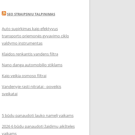
SEO STRAIPSNIU TALPINIMAS
Auto supirkimas kaip efektyvus
transporto priemonės gyvavimo ciklo
valdymo instrumentas
Klaidos renkantis vandens filtrą
Nano danga automobilio stiklams
Kaip veikia osmoso filtrai
Vandenyje rasti nitratai - poveikis
sveikatai
5 būdų panaudoti lauko namelį vaikams
2026 6 būdų panaudoti žaidimų aikšteles
vaikams