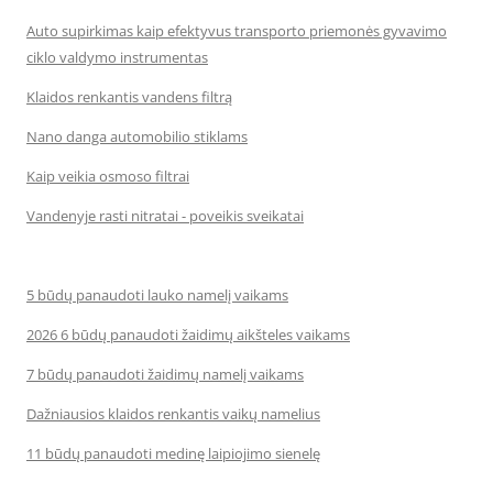
Auto supirkimas kaip efektyvus transporto priemonės gyvavimo
ciklo valdymo instrumentas
Klaidos renkantis vandens filtrą
Nano danga automobilio stiklams
Kaip veikia osmoso filtrai
Vandenyje rasti nitratai - poveikis sveikatai
5 būdų panaudoti lauko namelį vaikams
2026 6 būdų panaudoti žaidimų aikšteles vaikams
7 būdų panaudoti žaidimų namelį vaikams
Dažniausios klaidos renkantis vaikų namelius
11 būdų panaudoti medinę laipiojimo sienelę