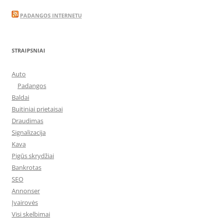
PADANGOS INTERNETU
STRAIPSNIAI
Auto
Padangos
Baldai
Buitiniai prietaisai
Draudimas
Signalizacija
Kava
Pigūs skrydžiai
Bankrotas
SEO
Annonser
Įvairovės
Visi skelbimai