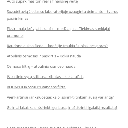
Auto supirkimas turi realią finansinę vertę
Sužadėtuvių žiedas su laboratorijoje užaugintu deimantu – tvarus
pasirinkimas
Ekstremalų krūvį atlaikančios medžiagos – Tiekimas sunkiajai
pramonei
Raudono aukso žiedai – kodėl jie traukia šiuolaikines poras?
Atbulinis osmosas ir paskirtis – Kokia nauda
Osmoso filtrų – atbulinio osmoso nauda
Išskirtinio vyrų stiliaus atributas – kaklaraištis
AQUAPHOR S550 P1 vandens filtrai
Vienkartiniai rankšluosčiai: kaip išsirinkti tinkamiausią variantą?
Geliniai lakai: kaip išsirinkti geriausią ir užtikrinti ilgalaikį rezultatą?