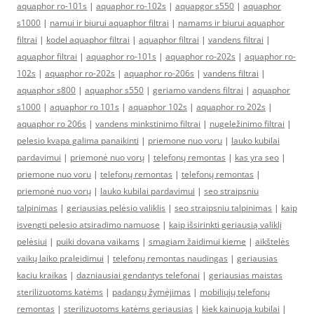
aquaphor ro-101s
|
aquaphor ro-102s
|
aquapgor s550
|
aquaphor
s1000
|
namui ir biurui aquaphor filtrai
|
namams ir biurui aquaphor
filtrai
|
kodel aquaphor filtrai
|
aquaphor filtrai
|
vandens filtrai
|
aquaphor filtrai
|
aquaphor ro-101s
|
aquaphor ro-202s
|
aquaphor ro-
102s
|
aquaphor ro-202s
|
aquaphor ro-206s
|
vandens filtrai
|
aquaphor s800
|
aquaphor s550
|
geriamo vandens filtrai
|
aquaphor
s1000
|
aquaphor ro 101s
|
aquaphor 102s
|
aquaphor ro 202s
|
aquaphor ro 206s
|
vandens minkstinimo filtrai
|
nugeležinimo filtrai
|
pelesio kvapa galima panaikinti
|
priemone nuo voru
|
lauko kubilai
pardavimui
|
priemonė nuo vorų
|
telefonų remontas
|
kas yra seo
|
priemone nuo voru
|
telefonų remontas
|
telefonų remontas
|
priemonė nuo vorų
|
lauko kubilai pardavimui
|
seo straipsniu
talpinimas
|
geriausias pelėsio valiklis
|
seo straipsniu talpinimas
|
kaip
isvengti pelesio atsiradimo namuose
|
kaip išsirinkti geriausią valiklį
pelėsiui
|
puiki dovana vaikams
|
smagiam žaidimui kieme
|
aikštelės
vaikų laiko praleidimui
|
telefonų remontas naudingas
|
geriausias
kaciu kraikas
|
dazniausiai gendantys telefonai
|
geriausias maistas
sterilizuotoms katėms
|
padangų žymėjimas
|
mobiliųjų telefonų
remontas
|
sterilizuotoms katėms geriausias
|
kiek kainuoja kubilai
|