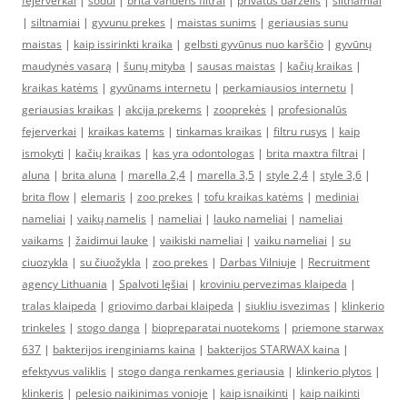
fejerverkai
|
sodui
|
brita vandens filtrai
|
privatus darzelis
|
šiltnamiai
|
siltnamiai
|
gyvunu prekes
|
maistas sunims
|
geriausias sunu
maistas
|
kaip issirinkti kraika
|
gelbsti gyvūnus nuo karščio
|
gyvūnų
maudynės vasarą
|
šunų mityba
|
sausas maistas
|
kačių kraikas
|
kraikas katėms
|
gyvūnams internetu
|
perkamiausios internetu
|
geriausias kraikas
|
akcija prekems
|
zooprekės
|
profesionalūs
fejerverkai
|
kraikas katems
|
tinkamas kraikas
|
filtru rusys
|
kaip
ismokyti
|
kačių kraikas
|
kas yra odontologas
|
brita maxtra filtrai
|
aluna
|
brita aluna
|
marella 2,4
|
marella 3,5
|
style 2,4
|
style 3,6
|
brita flow
|
elemaris
|
zoo prekes
|
tofu kraikas katėms
|
mediniai
nameliai
|
vaikų namelis
|
nameliai
|
lauko nameliai
|
nameliai
vaikams
|
žaidimui lauke
|
vaikiski nameliai
|
vaiku nameliai
|
su
ciuozykla
|
su čiuožykla
|
zoo prekes
|
Darbas Vilniuje
|
Recruitment
agency Lithuania
|
Spalvoti lęšiai
|
kroviniu pervezimas klaipeda
|
tralas klaipeda
|
griovimo darbai klaipeda
|
siukliu isvezimas
|
klinkerio
trinkeles
|
stogo danga
|
biopreparatai nuotekoms
|
priemone starwax
637
|
bakterijos irenginiams kaina
|
bakterijos STARWAX kaina
|
efektyvus valiklis
|
stogo danga renkames geriausia
|
klinkerio plytos
|
klinkeris
|
pelesio naikinimas vonioje
|
kaip isnaikinti
|
kaip naikinti