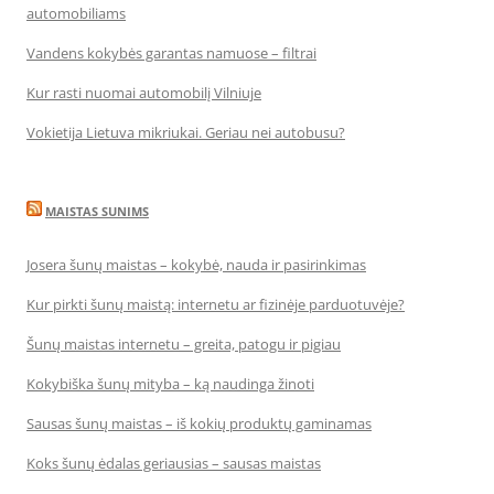
automobiliams
Vandens kokybės garantas namuose – filtrai
Kur rasti nuomai automobilį Vilniuje
Vokietija Lietuva mikriukai. Geriau nei autobusu?
MAISTAS SUNIMS
Josera šunų maistas – kokybė, nauda ir pasirinkimas
Kur pirkti šunų maistą: internetu ar fizinėje parduotuvėje?
Šunų maistas internetu – greita, patogu ir pigiau
Kokybiška šunų mityba – ką naudinga žinoti
Sausas šunų maistas – iš kokių produktų gaminamas
Koks šunų ėdalas geriausias – sausas maistas