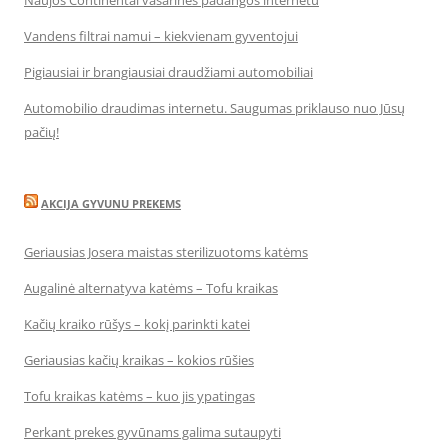
Naujos Continental vasarinės padangos internetu
Vandens filtrai namui – kiekvienam gyventojui
Pigiausiai ir brangiausiai draudžiami automobiliai
Automobilio draudimas internetu. Saugumas priklauso nuo Jūsų
pačių!
AKCIJA GYVUNU PREKEMS
Geriausias Josera maistas sterilizuotoms katėms
Augalinė alternatyva katėms – Tofu kraikas
Kačių kraiko rūšys – kokį parinkti katei
Geriausias kačių kraikas – kokios rūšies
Tofu kraikas katėms – kuo jis ypatingas
Perkant prekes gyvūnams galima sutaupyti