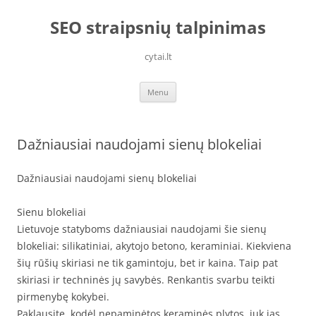
Skip
to
SEO straipsnių talpinimas
content
cytai.lt
Menu
Dažniausiai naudojami sienų blokeliai
Dažniausiai naudojami sienų blokeliai
Sienu blokeliai
Lietuvoje statyboms dažniausiai naudojami šie sienų
blokeliai: silikatiniai, akytojo betono, keraminiai. Kiekviena
šių rūšių skiriasi ne tik gamintoju, bet ir kaina. Taip pat
skiriasi ir techninės jų savybės. Renkantis svarbu teikti
pirmenybę kokybei.
Paklausite, kodėl nepaminėtos keraminės plytos, juk jas