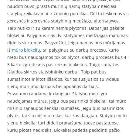
naudoti buvo įprasta mūrinių namų statybai? Keičiasi
statybų reikalavimai ir žmonių poreikiai. Dėl to ieškomos vis
geresnės ir geresnės statybinių medžiagų alternatyvos.
Taip nutiko ir su keraminėmis plytomis. Dabar jas pakeitė
blokeliai. Palyginus šias dvi statybines medžiagas matomas
didelis skirtumas. Pavyzdžiui, jeigu namas bus mūrijamas
iš
mūro blokelių,
tai palyginus su darbų procesu, kurio
metu bus naudojamos tokios plytos, darbų procesas bus 4–
5 kartus greitesnis pasirinkus blokelius. Taigi, sumažės
išlaidos skirtos statybininkų darbui. Taip pat bus
sumažintos ir kitos išlaidos, kurios susijusios su vidaus
sienų mūrijimo darbais bei apdailos darbais.
Privalumų randama ir daugiau. Statybų metu yra
naudojamas mūras. Jeigu bus pasirinkti blokeliai, tai mūro
mišinio sąnaudos ženkliai sumažės. Jeigu bus pasirinktos
plytos, tai šio mišinio reikės kur kas daugiau. Statybų metu
sienu blokeliai turi didelį pranašumą tuose pastatuose,
kurių plotas nedidelis. Blokeliai padeda padidinti pačio