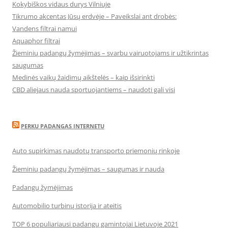
Kokybiškos vidaus durys Vilniuje
Tikrumo akcentas Jūsų erdvėje – Paveikslai ant drobės:
Vandens filtrai namui
Aquaphor filtrai
Žieminių padangų žymėjimas – svarbu vairuotojams ir užtikrintas
saugumas
Medinės vaikų žaidimų aikštelės – kaip išsirinkti
CBD aliejaus nauda sportuojantiems – naudoti gali visi
PERKU PADANGAS INTERNETU
Auto supirkimas naudotų transporto priemonių rinkoje
Žieminių padangų žymėjimas – saugumas ir nauda
Padangų žymėjimas
Automobilio turbinų istorija ir ateitis
TOP 6 populiariausi padangų gamintojai Lietuvoje 2021