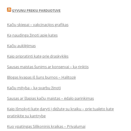
GYVUNU PREKIU PARDUOTUVE
Kačių skiepai – vakcinacijos grafikas
Ką naudinga žinoti apie kates
Kačių auklėjimas
Kaip pripratinti katę prie draskyklės
Sausas maistas šunims ar konservai – ką rinktis
Blogas kvapas iš šuns burnos – Halitozė
Kačių mityba – ką svarbu žinoti
Sausas ar šlapias kačių maistas – ėdalo parinkimas
Kaip išmokyti katę daryti į dėžutę su kraiku – prie tualeto katę
pratinkite su kantrybe
Kuo ypatingas Silikoninis kraikas – Privalumai