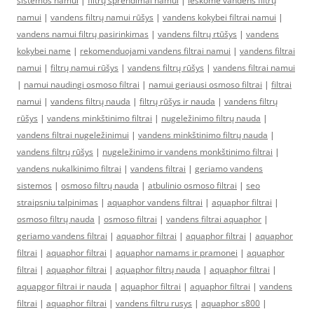
sistemos namui
|
filtrų sprendimai namui
|
ieškome vandens filtrų
namui
|
vandens filtrų namui rūšys
|
vandens kokybei filtrai namui
|
vandens namui filtrų pasirinkimas
|
vandens filtrų rtūšys
|
vandens
kokybei name
|
rekomenduojami vandens filtrai namui
|
vandens filtrai
namui
|
filtrų namui rūšys
|
vandens filtrų rūšys
|
vandens filtrai namui
|
namui naudingi osmoso filtrai
|
namui geriausi osmoso filtrai
|
filtrai
namui
|
vandens filtrų nauda
|
filtrų rūšys ir nauda
|
vandens filtrų
rūšys
|
vandens minkštinimo filtrai
|
nugeležinimo filtrų nauda
|
vandens filtrai nugeležinimui
|
vandens minkštinimo filtrų nauda
|
vandens filtrų rūšys
|
nugeležinimo ir vandens monkštinimo filtrai
|
vandens nukalkinimo filtrai
|
vandens filtrai
|
geriamo vandens
sistemos
|
osmoso filtrų nauda
|
atbulinio osmoso filtrai
|
seo
straipsniu talpinimas
|
aquaphor vandens filtrai
|
aquaphor filtrai
|
osmoso filtrų nauda
|
osmoso filtrai
|
vandens filtrai aquaphor
|
geriamo vandens filtrai
|
aquaphor filtrai
|
aquaphor filtrai
|
aquaphor
filtrai
|
aquaphor filtrai
|
aquaphor namams ir pramonei
|
aquaphor
filtrai
|
aquaphor filtrai
|
aquaphor filtrų nauda
|
aquaphor filtrai
|
aquapgor filtrai ir nauda
|
aquaphor filtrai
|
aquaphor filtrai
|
vandens
filtrai
|
aquaphor filtrai
|
vandens filtru rusys
|
aquaphor s800
|