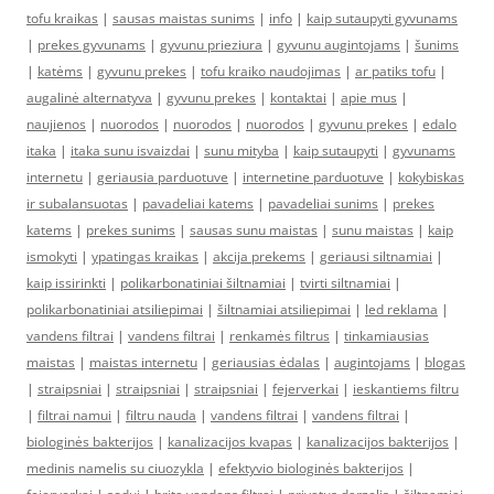
tofu kraikas
|
sausas maistas sunims
|
info
|
kaip sutaupyti gyvunams
|
prekes gyvunams
|
gyvunu prieziura
|
gyvunu augintojams
|
šunims
|
katėms
|
gyvunu prekes
|
tofu kraiko naudojimas
|
ar patiks tofu
|
augalinė alternatyva
|
gyvunu prekes
|
kontaktai
|
apie mus
|
naujienos
|
nuorodos
|
nuorodos
|
nuorodos
|
gyvunu prekes
|
edalo
itaka
|
itaka sunu isvaizdai
|
sunu mityba
|
kaip sutaupyti
|
gyvunams
internetu
|
geriausia parduotuve
|
internetine parduotuve
|
kokybiskas
ir subalansuotas
|
pavadeliai katems
|
pavadeliai sunims
|
prekes
katems
|
prekes sunims
|
sausas sunu maistas
|
sunu maistas
|
kaip
ismokyti
|
ypatingas kraikas
|
akcija prekems
|
geriausi siltnamiai
|
kaip issirinkti
|
polikarbonatiniai šiltnamiai
|
tvirti siltnamiai
|
polikarbonatiniai atsiliepimai
|
šiltnamiai atsiliepimai
|
led reklama
|
vandens filtrai
|
vandens filtrai
|
renkamės filtrus
|
tinkamiausias
maistas
|
maistas internetu
|
geriausias ėdalas
|
augintojams
|
blogas
|
straipsniai
|
straipsniai
|
straipsniai
|
fejerverkai
|
ieskantiems filtru
|
filtrai namui
|
filtru nauda
|
vandens filtrai
|
vandens filtrai
|
biologinės bakterijos
|
kanalizacijos kvapas
|
kanalizacijos bakterijos
|
medinis namelis su ciuozykla
|
efektyvio biologinės bakterijos
|