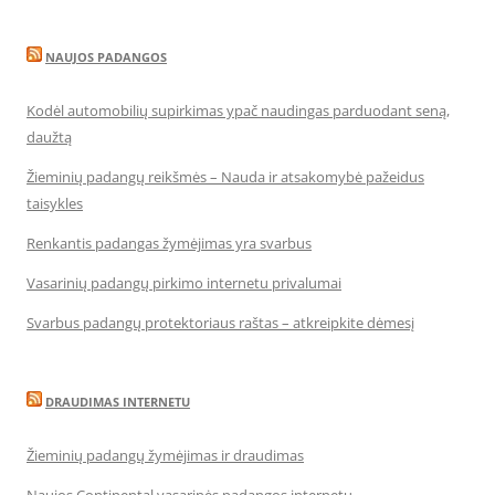
NAUJOS PADANGOS
Kodėl automobilių supirkimas ypač naudingas parduodant seną,
daužtą
Žieminių padangų reikšmės – Nauda ir atsakomybė pažeidus
taisykles
Renkantis padangas žymėjimas yra svarbus
Vasarinių padangų pirkimo internetu privalumai
Svarbus padangų protektoriaus raštas – atkreipkite dėmesį
DRAUDIMAS INTERNETU
Žieminių padangų žymėjimas ir draudimas