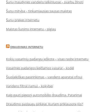
Šunų maudynės vandens telkiniuose – svarbu žinoti
Šunų mityba – tinkamiausias sausas maistas
Šunų prekės internetu
Maistas šunims internetu – pigiau
DRAUDIMAS INTERNETU
Kokių vasarinių padangų ieškote – visas rasite internetu
Vasarinės padangos keičiamos vasarai – kodėl
Šiuolaikiškas pasirinkimas – vandens aparatai ofisui
Vandens filtrai namui – kokybei
Kaip gauti pigesnį automobilio draudimą. Patarimai
Draudimo paslaugų pirkėjai. Kuriam priklausote Jūs?