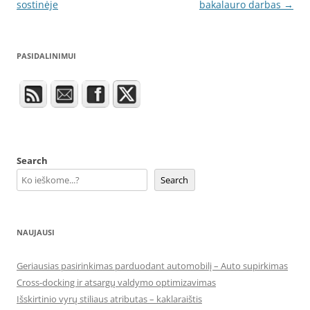
navigation
sostinėje
bakalauro darbas
→
PASIDALINIMUI
Search
Search
NAUJAUSI
Geriausias pasirinkimas parduodant automobilį – Auto supirkimas
Cross-docking ir atsargų valdymo optimizavimas
Išskirtinio vyrų stiliaus atributas – kaklaraištis