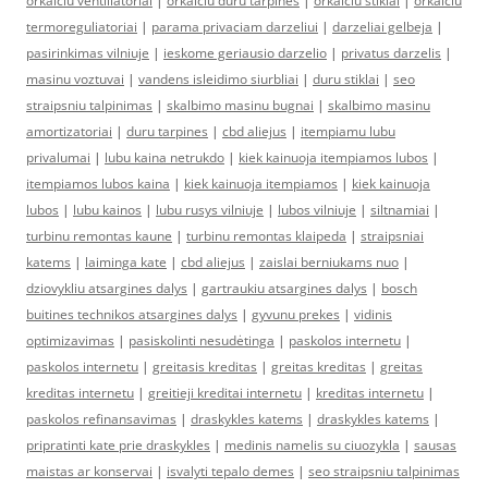
orkaiciu ventiliatoriai
|
orkaiciu duru tarpines
|
orkaiciu stiklai
|
orkaiciu
termoreguliatoriai
|
parama privaciam darzeliui
|
darzeliai gelbeja
|
pasirinkimas vilniuje
|
ieskome geriausio darzelio
|
privatus darzelis
|
masinu voztuvai
|
vandens isleidimo siurbliai
|
duru stiklai
|
seo
straipsniu talpinimas
|
skalbimo masinu bugnai
|
skalbimo masinu
amortizatoriai
|
duru tarpines
|
cbd aliejus
|
itempiamu lubu
privalumai
|
lubu kaina netrukdo
|
kiek kainuoja itempiamos lubos
|
itempiamos lubos kaina
|
kiek kainuoja itempiamos
|
kiek kainuoja
lubos
|
lubu kainos
|
lubu rusys vilniuje
|
lubos vilniuje
|
siltnamiai
|
turbinu remontas kaune
|
turbinu remontas klaipeda
|
straipsniai
katems
|
laiminga kate
|
cbd aliejus
|
zaislai berniukams nuo
|
dziovykliu atsargines dalys
|
gartraukiu atsargines dalys
|
bosch
buitines technikos atsargines dalys
|
gyvunu prekes
|
vidinis
optimizavimas
|
pasiskolinti nesudėtinga
|
paskolos internetu
|
paskolos internetu
|
greitasis kreditas
|
greitas kreditas
|
greitas
kreditas internetu
|
greitieji kreditai internetu
|
kreditas internetu
|
paskolos refinansavimas
|
draskykles katems
|
draskykles katems
|
pripratinti kate prie draskykles
|
medinis namelis su ciuozykla
|
sausas
maistas ar konservai
|
isvalyti tepalo demes
|
seo straipsniu talpinimas