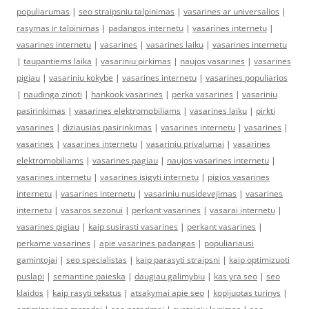
populiarumas
|
seo straipsniu talpinimas
|
vasarines ar universalios
|
rasymas ir talpinimas
|
padangos internetu
|
vasarines internetu
|
vasarines internetu
|
vasarines
|
vasarines laiku
|
vasarines internetu
|
taupantiems laika
|
vasariniu pirkimas
|
naujos vasarines
|
vasarines
pigiau
|
vasariniu kokybe
|
vasarines internetu
|
vasarines populiarios
|
naudinga zinoti
|
hankook vasarines
|
perka vasarines
|
vasariniu
pasirinkimas
|
vasarines elektromobiliams
|
vasarines laiku
|
pirkti
vasarines
|
diziausias pasirinkimas
|
vasarines internetu
|
vasarines
|
vasarines
|
vasarines internetu
|
vasariniu privalumai
|
vasarines
elektromobiliams
|
vasarines pagiau
|
naujos vasarines internetu
|
vasarines internetu
|
vasarines isigyti internetu
|
pigios vasarines
internetu
|
vasarines internetu
|
vasariniu nusidevejimas
|
vasarines
internetu
|
vasaros sezonui
|
perkant vasarines
|
vasarai internetu
|
vasarines pigiau
|
kaip susirasti vasarines
|
perkant vasarines
|
perkame vasarines
|
apie vasarines padangas
|
populiariausi
gamintojai
|
seo specialistas
|
kaip parasyti straipsni
|
kaip optimizuoti
puslapi
|
semantine paieska
|
daugiau galimybiu
|
kas yra seo
|
seo
klaidos
|
kaip rasyti tekstus
|
atsakymai apie seo
|
kopijuotas turinys
|