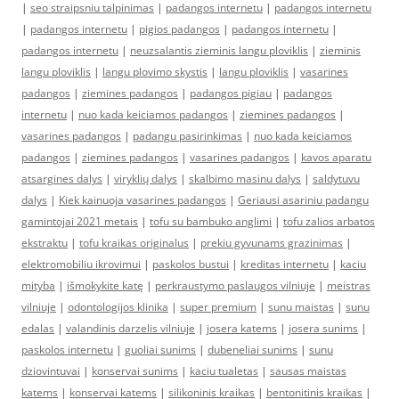
|
seo straipsniu talpinimas
|
padangos internetu
|
padangos internetu
|
padangos internetu
|
pigios padangos
|
padangos internetu
|
padangos internetu
|
neuzsalantis zieminis langu ploviklis
|
zieminis
langu ploviklis
|
langu plovimo skystis
|
langu ploviklis
|
vasarines
padangos
|
ziemines padangos
|
padangos pigiau
|
padangos
internetu
|
nuo kada keiciamos padangos
|
ziemines padangos
|
vasarines padangos
|
padangu pasirinkimas
|
nuo kada keiciamos
padangos
|
ziemines padangos
|
vasarines padangos
|
kavos aparatu
atsargines dalys
|
viryklių dalys
|
skalbimo masinu dalys
|
saldytuvu
dalys
|
Kiek kainuoja vasarines padangos
|
Geriausi asariniu padangu
gamintojai 2021 metais
|
tofu su bambuko anglimi
|
tofu zalios arbatos
ekstraktu
|
tofu kraikas originalus
|
prekiu gyvunams grazinimas
|
elektromobiliu ikrovimui
|
paskolos bustui
|
kreditas internetu
|
kaciu
mityba
|
išmokykite katę
|
perkraustymo paslaugos vilniuje
|
meistras
vilniuje
|
odontologijos klinika
|
super premium
|
sunu maistas
|
sunu
edalas
|
valandinis darzelis vilniuje
|
josera katems
|
josera sunims
|
paskolos internetu
|
guoliai sunims
|
dubeneliai sunims
|
sunu
dziovintuvai
|
konservai sunims
|
kaciu tualetas
|
sausas maistas
katems
|
konservai katems
|
silikoninis kraikas
|
bentonitinis kraikas
|