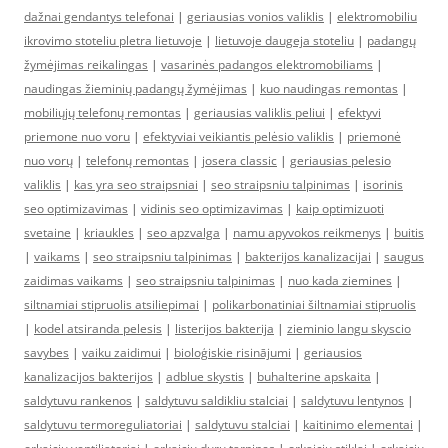
dažnai gendantys telefonai
|
geriausias vonios valiklis
|
elektromobiliu
ikrovimo stoteliu pletra lietuvoje
|
lietuvoje daugeja stoteliu
|
padangų
žymėjimas reikalingas
|
vasarinės padangos elektromobiliams
|
naudingas žieminių padangų žymėjimas
|
kuo naudingas remontas
|
mobiliųjų telefonų remontas
|
geriausias valiklis peliui
|
efektyvi
priemone nuo voru
|
efektyviai veikiantis pelėsio valiklis
|
priemonė
nuo vorų
|
telefonų remontas
|
josera classic
|
geriausias pelesio
valiklis
|
kas yra seo straipsniai
|
seo straipsniu talpinimas
|
isorinis
seo optimizavimas
|
vidinis seo optimizavimas
|
kaip optimizuoti
svetaine
|
kriaukles
|
seo apzvalga
|
namu apyvokos reikmenys
|
buitis
|
vaikams
|
seo straipsniu talpinimas
|
bakterijos kanalizacijai
|
saugus
zaidimas vaikams
|
seo straipsniu talpinimas
|
nuo kada ziemines
|
siltnamiai stipruolis atsiliepimai
|
polikarbonatiniai šiltnamiai stipruolis
|
kodel atsiranda pelesis
|
listerijos bakterija
|
zieminio langu skyscio
savybes
|
vaiku zaidimui
|
bioloģiskie risinājumi
|
geriausios
kanalizacijos bakterijos
|
adblue skystis
|
buhalterine apskaita
|
saldytuvu rankenos
|
saldytuvu saldikliu stalciai
|
saldytuvu lentynos
|
saldytuvu termoreguliatoriai
|
saldytuvu stalciai
|
kaitinimo elementai
|