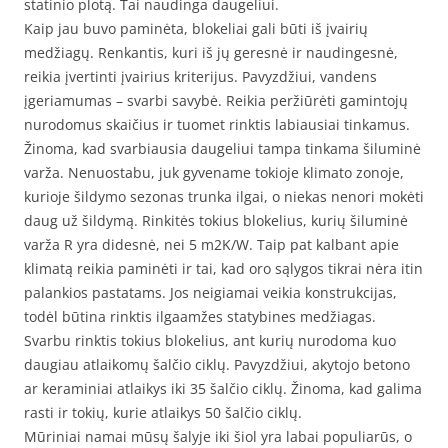
statinio plotą. Tai naudinga daugeliui.
Kaip jau buvo paminėta, blokeliai gali būti iš įvairių
medžiagų. Renkantis, kuri iš jų geresnė ir naudingesnė,
reikia įvertinti įvairius kriterijus. Pavyzdžiui, vandens
įgeriamumas – svarbi savybė. Reikia peržiūrėti gamintojų
nurodomus skaičius ir tuomet rinktis labiausiai tinkamus.
Žinoma, kad svarbiausia daugeliui tampa tinkama šiluminė
varža. Nenuostabu, juk gyvename tokioje klimato zonoje,
kurioje šildymo sezonas trunka ilgai, o niekas nenori mokėti
daug už šildymą. Rinkitės tokius blokelius, kurių šiluminė
varža R yra didesnė, nei 5 m2K/W. Taip pat kalbant apie
klimatą reikia paminėti ir tai, kad oro sąlygos tikrai nėra itin
palankios pastatams. Jos neigiamai veikia konstrukcijas,
todėl būtina rinktis ilgaamžes statybines medžiagas.
Svarbu rinktis tokius blokelius, ant kurių nurodoma kuo
daugiau atlaikomų šalčio ciklų. Pavyzdžiui, akytojo betono
ar keraminiai atlaikys iki 35 šalčio ciklų. Žinoma, kad galima
rasti ir tokių, kurie atlaikys 50 šalčio ciklų.
Mūriniai namai mūsų šalyje iki šiol yra labai populiarūs, o