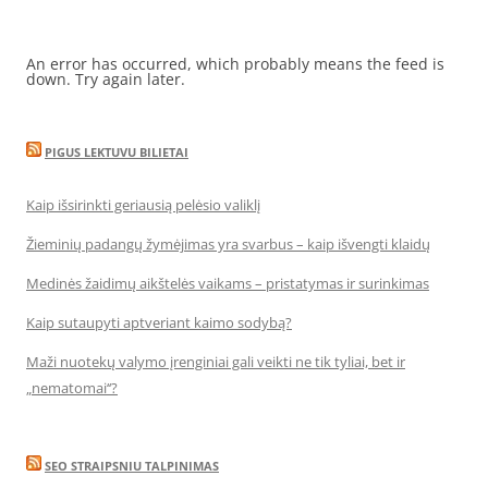
An error has occurred, which probably means the feed is
down. Try again later.
PIGUS LEKTUVU BILIETAI
Kaip išsirinkti geriausią pelėsio valiklį
Žieminių padangų žymėjimas yra svarbus – kaip išvengti klaidų
Medinės žaidimų aikštelės vaikams – pristatymas ir surinkimas
Kaip sutaupyti aptveriant kaimo sodybą?
Maži nuotekų valymo įrenginiai gali veikti ne tik tyliai, bet ir
„nematomai‘‘?
SEO STRAIPSNIU TALPINIMAS