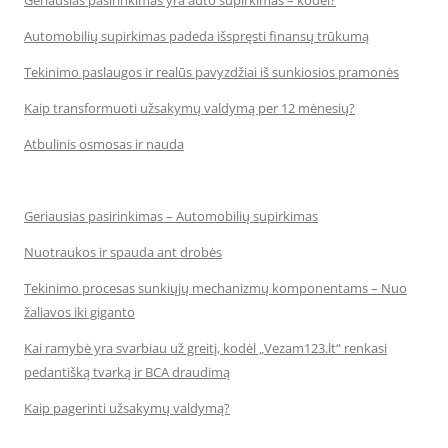
Geriausias pasirinkimas yra auto supirkimas – kodėl?
Automobilių supirkimas padeda išspręsti finansų trūkumą
Tekinimo paslaugos ir realūs pavyzdžiai iš sunkiosios pramonės
Kaip transformuoti užsakymų valdymą per 12 mėnesių?
Atbulinis osmosas ir nauda
Geriausias pasirinkimas – Automobilių supirkimas
Nuotraukos ir spauda ant drobės
Tekinimo procesas sunkiųjų mechanizmų komponentams – Nuo
žaliavos iki giganto
Kai ramybė yra svarbiau už greitį, kodėl „Vezam123.lt“ renkasi
pedantišką tvarką ir BCA draudimą
Kaip pagerinti užsakymų valdymą?