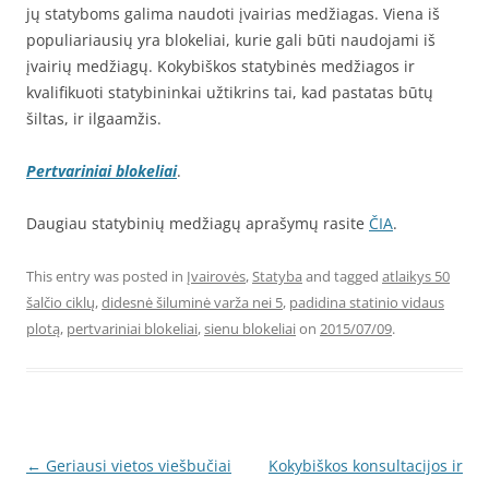
jų statyboms galima naudoti įvairias medžiagas. Viena iš
populiariausių yra blokeliai, kurie gali būti naudojami iš
įvairių medžiagų. Kokybiškos statybinės medžiagos ir
kvalifikuoti statybininkai užtikrins tai, kad pastatas būtų
šiltas, ir ilgaamžis.
Pertvariniai blokeliai
.
Daugiau statybinių medžiagų aprašymų rasite
ČIA
.
This entry was posted in
Įvairovės
,
Statyba
and tagged
atlaikys 50
šalčio ciklų
,
didesnė šiluminė varža nei 5
,
padidina statinio vidaus
plotą
,
pertvariniai blokeliai
,
sienu blokeliai
on
2015/07/09
.
Post
←
Geriausi vietos viešbučiai
Kokybiškos konsultacijos ir