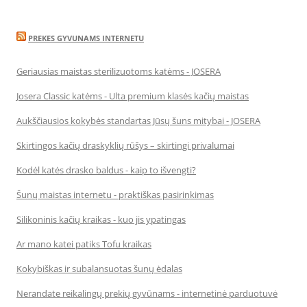
PREKES GYVUNAMS INTERNETU
Geriausias maistas sterilizuotoms katėms - JOSERA
Josera Classic katėms - Ulta premium klasės kačių maistas
Aukščiausios kokybės standartas Jūsų šuns mitybai - JOSERA
Skirtingos kačių draskyklių rūšys – skirtingi privalumai
Kodėl katės drasko baldus - kaip to išvengti?
Šunų maistas internetu - praktiškas pasirinkimas
Silikoninis kačių kraikas - kuo jis ypatingas
Ar mano katei patiks Tofu kraikas
Kokybiškas ir subalansuotas šunų ėdalas
Nerandate reikalingų prekių gyvūnams - internetinė parduotuvė