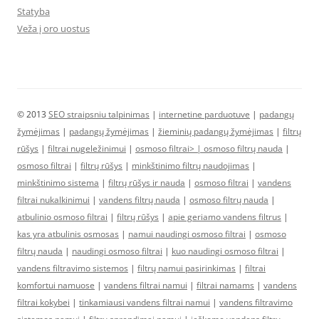
Statyba
Veža į oro uostus
© 2013
SEO straipsniu talpinimas
|
internetine parduotuve
|
padangų
žymėjimas
|
padangų žymėjimas
|
žieminių padangų žymėjimas
|
filtrų
rūšys
|
filtrai nugeležinimui
|
osmoso filtrai> |
osmoso filtrų nauda
|
osmoso filtrai
|
filtrų rūšys
|
minkštinimo filtrų naudojimas
|
minkštinimo sistema
|
filtrų rūšys ir nauda
|
osmoso filtrai
|
vandens
filtrai nukalkinimui
|
vandens filtrų nauda
|
osmoso filtrų nauda
|
atbulinio osmoso filtrai
|
filtrų rūšys
|
apie geriamo vandens filtrus
|
kas yra atbulinis osmosas
|
namui naudingi osmoso filtrai
|
osmoso
filtrų nauda
|
naudingi osmoso filtrai
|
kuo naudingi osmoso filtrai
|
vandens filtravimo sistemos
|
filtrų namui pasirinkimas
|
filtrai
komfortui namuose
|
vandens filtrai namui
|
filtrai namams
|
vandens
filtrai kokybei
|
tinkamiausi vandens filtrai namui
|
vandens filtravimo