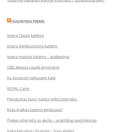
Vasarinių padangų kokybė internetu – sutaupoma laiko
AUGINTINIU PREKES
Josera Classic katėms
Josera sterilizuotoms katėms
Josera maistas katėms – atsiliepimai
CBD aliejaus nauda gyvūnams
Ką dovanoti įsigijusiam katę
ROYAL Canin
Patogumas šunų maistą pirkti internetu
Koks kraikas katėms geriausias?
Prekės internetu su akcija – praktiškas pasirinkimas
Įtaka keturkojų išvaizdai – šunų ėdalas