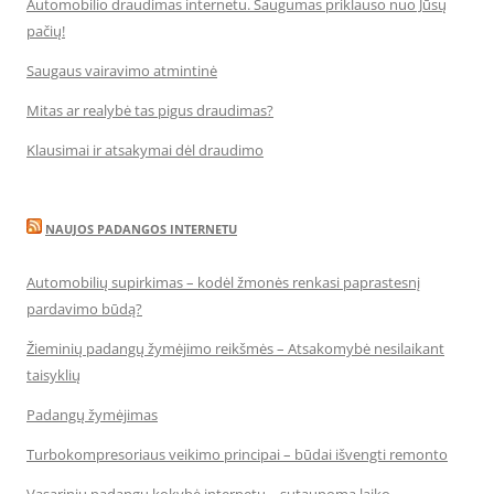
Automobilio draudimas internetu. Saugumas priklauso nuo Jūsų
pačių!
Saugaus vairavimo atmintinė
Mitas ar realybė tas pigus draudimas?
Klausimai ir atsakymai dėl draudimo
NAUJOS PADANGOS INTERNETU
Automobilių supirkimas – kodėl žmonės renkasi paprastesnį
pardavimo būdą?
Žieminių padangų žymėjimo reikšmės – Atsakomybė nesilaikant
taisyklių
Padangų žymėjimas
Turbokompresoriaus veikimo principai – būdai išvengti remonto