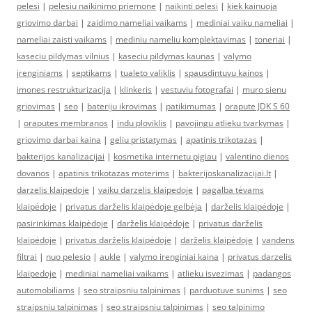
pelesi
|
pelesiu naikinimo priemone
|
naikinti pelesi
|
kiek kainuoja
griovimo darbai
|
zaidimo nameliai vaikams
|
mediniai vaiku nameliai
|
nameliai zaisti vaikams
|
mediniu nameliu komplektavimas
|
toneriai
|
kaseciu pildymas vilnius
|
kaseciu pildymas kaunas
|
valymo
įrenginiams
|
septikams
|
tualeto valiklis
|
spausdintuvu kainos
|
imones restrukturizacija
|
klinkeris
|
vestuviu fotografai
|
muro sienu
griovimas
|
seo
|
bateriju ikrovimas
|
patikimumas
|
orapute JDK S 60
|
oraputes membranos
|
indu ploviklis
|
pavojingu atlieku tvarkymas
|
griovimo darbai kaina
|
geliu pristatymas
|
apatinis trikotazas
|
bakterijos kanalizacijai
|
kosmetika internetu pigiau
|
valentino dienos
dovanos
|
apatinis trikotazas moterims
|
bakterijoskanalizacijai.lt
|
darzelis klaipedoje
|
vaiku darzelis klaipedoje
|
pagalba tėvams
klaipėdoje
|
privatus darželis klaipėdoje gelbėja
|
darželis klaipėdoje
|
pasirinkimas klaipėdoje
|
darželis klaipėdoje
|
privatus darželis
klaipėdoje
|
privatus darželis klaipėdoje
|
darželis klaipėdoje
|
vandens
filtrai
|
nuo pelesio
|
aukle
|
valymo irenginiai kaina
|
privatus darzelis
klaipedoje
|
mediniai nameliai vaikams
|
atlieku isvezimas
|
padangos
automobiliams
|
seo straipsniu talpinimas
|
parduotuve sunims
|
seo
straipsniu talpinimas
|
seo straipsniu talpinimas
|
seo talpinimo