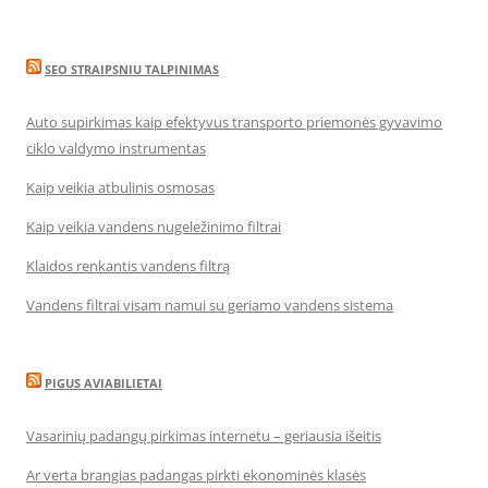
SEO STRAIPSNIU TALPINIMAS
Auto supirkimas kaip efektyvus transporto priemonės gyvavimo
ciklo valdymo instrumentas
Kaip veikia atbulinis osmosas
Kaip veikia vandens nugeležinimo filtrai
Klaidos renkantis vandens filtrą
Vandens filtrai visam namui su geriamo vandens sistema
PIGUS AVIABILIETAI
Vasarinių padangų pirkimas internetu – geriausia išeitis
Ar verta brangias padangas pirkti ekonominės klasės