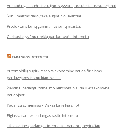
Ar naudinga naudotis akcijomis gyvūnų prekėmis – pastebėjimai
Šunų maistas daro įtaką augintinio išvaizdai
Produktai iš kurių gaminamas šunų maistas
Geriausia gyvūnų prekių parduotuvė – internetu
PADANGOS INTERNETU
Automobilių supirkimas yra ekonominė nauda fiziniams
pardavėjams ir smulkiam verslui
Žieminių padangų žymėjimo reikšmės, Nauda ir Atsakomybė
naudojant
Padangų žymėjimas – Viskas ką reikia žinoti
Pigias vasarines padangas rasite internetu
Tik vasarinės padangos internetu – naudotų nepirkčiau