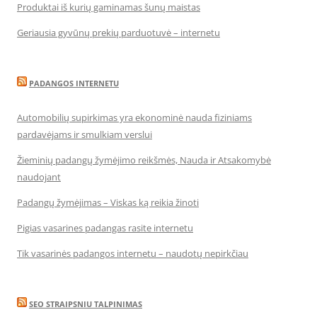
Produktai iš kurių gaminamas šunų maistas
Geriausia gyvūnų prekių parduotuvė – internetu
PADANGOS INTERNETU
Automobilių supirkimas yra ekonominė nauda fiziniams
pardavėjams ir smulkiam verslui
Žieminių padangų žymėjimo reikšmės, Nauda ir Atsakomybė
naudojant
Padangų žymėjimas – Viskas ką reikia žinoti
Pigias vasarines padangas rasite internetu
Tik vasarinės padangos internetu – naudotų nepirkčiau
SEO STRAIPSNIU TALPINIMAS