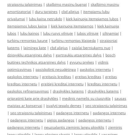
straipsniu talpinimas
|
skalbimo masinu bugnai
|
skalbimo masinu
amortizatoriai
|
duru tarpines
|
cbd aliejus
|
itempiamu lubu
privalumai
|
lubu kaina netrukdo
|
kiek kainuoja itempiamos lubos
|
itempiamos lubos kaina
|
kiek kainuoja itempiamos
|
kiek kainuoja
lubos
|
lubu kainos
|
lubu rusys vilniuje
|
lubos vilniuje
|
siltnamiai
|
turbinu remontas kaune
|
turbinu remontas klaipeda
|
straipsniai
katems
|
laiminga kate
|
cbd aliejus
|
zaislai berniukams nuo
|
dziovykliu atsargines dalys
|
gartraukiu atsargines dalys
|
bosch
buitines technikos atsargines dalys
|
gyvunu prekes
|
vidinis
optimizavimas
|
pasiskolinti nesudėtinga
|
paskolos internetu
|
paskolos internetu
|
greitasis kreditas
|
greitas kreditas
|
greitas
kreditas internetu
|
greitieji kreditai internetu
|
kreditas internetu
|
paskolos refinansavimas
|
draskykles katems
|
draskykles katems
|
pripratinti kate prie draskykles
|
medinis namelis su ciuozykla
|
sausas
maistas ar konservai
|
isvalyti tepalo demes
|
seo straipsniu talpinimas
|
seo straipsniu talpinimas
|
padangos internetu
|
padangos internetu
|
padangos internetu
|
pigios padangos
|
padangos internetu
|
padangos internetu
|
neuzsalantis zieminis langu ploviklis
|
zieminis
langu ploviklis
|
langu plovimo skystis
|
langu ploviklis
|
vasarines