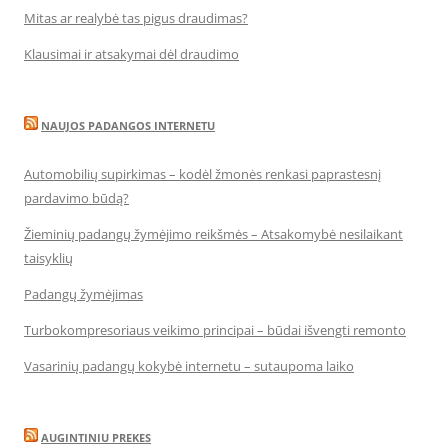
Mitas ar realybė tas pigus draudimas?
Klausimai ir atsakymai dėl draudimo
NAUJOS PADANGOS INTERNETU
Automobilių supirkimas – kodėl žmonės renkasi paprastesnį
pardavimo būdą?
Žieminių padangų žymėjimo reikšmės – Atsakomybė nesilaikant
taisyklių
Padangų žymėjimas
Turbokompresoriaus veikimo principai – būdai išvengti remonto
Vasarinių padangų kokybė internetu – sutaupoma laiko
AUGINTINIU PREKES