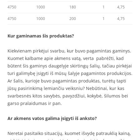
4750
1000
180
1
4,75
4750
1000
200
1
4,75
Kur gaminamas šis produktas?
Kiekvienam pirkėjui svarbu, kur buvo pagamintas gaminys.
Kuomet kalbame apie akmens vatą, verta pabrėžti, kad
būtent šis gaminys daugelyje skirtingų šalių, tačiau pirkėjai
turi galimybę įsigyti iš mūsų šalyje pagamintos produkcijos.
Ar šalis, kurioje buvo pagamintas produktas, turėtų tapti
jūsų pasirinkimą lemiančiu veiksniu? Nebūtinai, kur kas
svarbesnės kitos savybės, pavyzdžiui, kokybė, šilumos bei
garso pralaidumas ir pan.
Ar akmens vatos galima įsigyti iš anksto?
Neretai pasitaiko situacijų, kuomet išvydę patrauklią kainą,