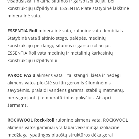
visapusiškai tinkama šilumos ir garso izoliacijai, bei
konstrukcijų užpildymui. ESSENTIA Plate statybinė lakštinė
mineralinė vata.
ESSENTIA Roll
mineralinė vata, ruloninė vata dembliais.
Statybinė vata šlaitinio stogo, palėpės, medinių
konstrukcijų perdangų šilumos ir garso izoliacijai.
ESSENTIA Roll vata medinių ir metalinių karkasinių
konstrukcijų užpildymui.
PAROC FAS 3
akmens vata – tai stangri, kieta ir nedegi
akmens vatos plokštė su itin geromis šiluminėmis
savybėmis, pralaidi vandens garams, stabilių matmenų,
nereaguojanti į temperatūrinius pokyčius. Atsapri
šarmams.
ROCKWOOL Rock-Rol
l ruloninė akmens vata. ROCKWOOL
akmens vatos gaminiai yra labai veiksminga izoliacinė
medžiaga, ypatingos pluoštų struktūros dėka gerai