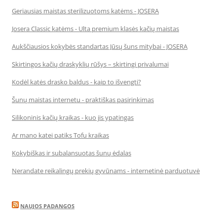
Geriausias maistas sterilizuotoms katėms - JOSERA
Josera Classic katėms - Ulta premium klasės kačių maistas
Aukščiausios kokybės standartas Jūsų šuns mitybai - JOSERA
Skirtingos kačių draskyklių rūšys – skirtingi privalumai
Kodėl katės drasko baldus - kaip to išvengti?
Šunų maistas internetu - praktiškas pasirinkimas
Silikoninis kačių kraikas - kuo jis ypatingas
Ar mano katei patiks Tofu kraikas
Kokybiškas ir subalansuotas šunų ėdalas
Nerandate reikalingų prekių gyvūnams - internetinė parduotuvė
NAUJOS PADANGOS