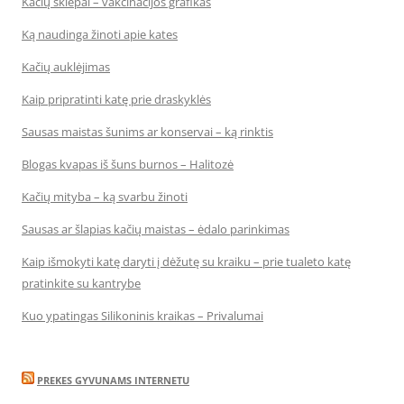
Kačių skiepai – vakcinacijos grafikas
Ką naudinga žinoti apie kates
Kačių auklėjimas
Kaip pripratinti katę prie draskyklės
Sausas maistas šunims ar konservai – ką rinktis
Blogas kvapas iš šuns burnos – Halitozė
Kačių mityba – ką svarbu žinoti
Sausas ar šlapias kačių maistas – ėdalo parinkimas
Kaip išmokyti katę daryti į dėžutę su kraiku – prie tualeto katę
pratinkite su kantrybe
Kuo ypatingas Silikoninis kraikas – Privalumai
PREKES GYVUNAMS INTERNETU