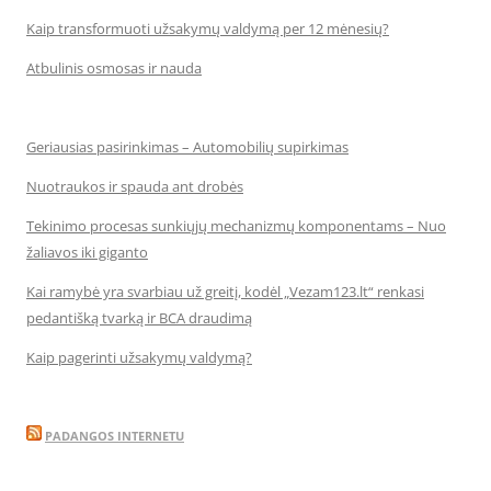
Kaip transformuoti užsakymų valdymą per 12 mėnesių?
Atbulinis osmosas ir nauda
Geriausias pasirinkimas – Automobilių supirkimas
Nuotraukos ir spauda ant drobės
Tekinimo procesas sunkiųjų mechanizmų komponentams – Nuo
žaliavos iki giganto
Kai ramybė yra svarbiau už greitį, kodėl „Vezam123.lt“ renkasi
pedantišką tvarką ir BCA draudimą
Kaip pagerinti užsakymų valdymą?
PADANGOS INTERNETU