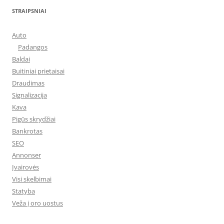
STRAIPSNIAI
Auto
Padangos
Baldai
Buitiniai prietaisai
Draudimas
Signalizacija
Kava
Pigūs skrydžiai
Bankrotas
SEO
Annonser
Įvairovės
Visi skelbimai
Statyba
Veža į oro uostus