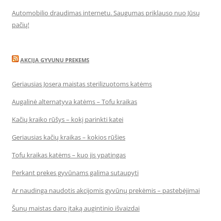
Automobilio draudimas internetu. Saugumas priklauso nuo Jūsų
pačių!
AKCIJA GYVUNU PREKEMS
Geriausias Josera maistas sterilizuotoms katėms
Augalinė alternatyva katėms – Tofu kraikas
Kačių kraiko rūšys – kokį parinkti katei
Geriausias kačių kraikas – kokios rūšies
Tofu kraikas katėms – kuo jis ypatingas
Perkant prekes gyvūnams galima sutaupyti
Ar naudinga naudotis akcijomis gyvūnų prekėmis – pastebėjimai
Šunų maistas daro įtaką augintinio išvaizdai