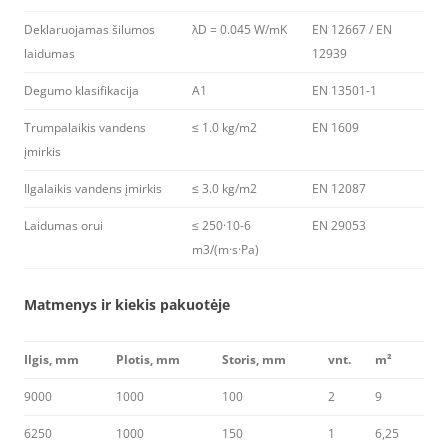
Deklaruojamas šilumos
λD = 0.045 W/mK
EN 12667 / EN
laidumas
12939
Degumo klasifikacija
A1
EN 13501-1
Trumpalaikis vandens
≤ 1.0 kg/m2
EN 1609
įmirkis
Ilgalaikis vandens įmirkis
≤ 3.0 kg/m2
EN 12087
Laidumas orui
≤ 250·10-6
EN 29053
m3/(m·s·Pa)
Matmenys ir kiekis pakuotėje
Ilgis, mm
Plotis, mm
Storis, mm
vnt.
m²
9000
1000
100
2
9
6250
1000
150
1
6,25