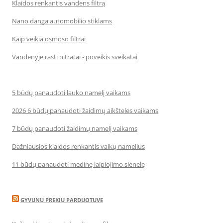
Klaidos renkantis vandens filtrą
Nano danga automobilio stiklams
Kaip veikia osmoso filtrai
Vandenyje rasti nitratai - poveikis sveikatai
5 būdų panaudoti lauko namelį vaikams
2026 6 būdų panaudoti žaidimų aikšteles vaikams
7 būdų panaudoti žaidimų namelį vaikams
Dažniausios klaidos renkantis vaikų namelius
11 būdų panaudoti medinę laipiojimo sienelę
GYVUNU PREKIU PARDUOTUVE