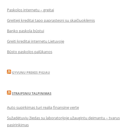
Paskolos internetu – greitai
Greitieji kreditai tapo paprastesni su skaičiuoklėmis
Banko paskola būstui
Greiti kreditai internetu Lietuvoje
Būsto paskolos palūkanos
GYVUNU PREKES PIGIAU
STRAIPSNIU TALPINIMAS
Auto supirkimas turi realią finansinę vertę
Sužadėtuvių žiedas su laboratorijoje užaugintu deimantu – tvarus
pasirinkimas