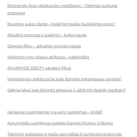
Ekstremalų krūvį atlaikančios medžiagos – Tiekimas sunkiajai
pramonei
Raudono aukso žiedai – kodėl jie traukia šiuolaikines poras?
Atbulinis osmosas ir paskirtis – Kokia nauda
Osmoso filtrų – atbulinio osmoso nauda
Išskirtinio vyrų stiliaus atributas – kaklaraištis
AQUAPHOR S550 P1 vandens filtrai
Vienkartiniai rankšluosčiai: kaip išsirinkti tinkamiausią variantą?
Geliniai lakai: kaip išsirinkti geriausią ir užtikrinti ilgalaikį rezultatą?
Geriausias pasirinkimas yra auto supirkimas – kodėl?
Automobilių supirkimas padeda išspręsti finansų trūkumą
Tekinimo paslaugos ir realūs pavyzdžiai iš sunkiosios pramonės