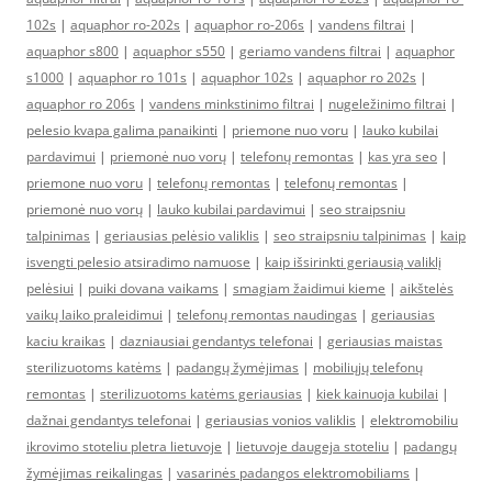
102s
|
aquaphor ro-202s
|
aquaphor ro-206s
|
vandens filtrai
|
aquaphor s800
|
aquaphor s550
|
geriamo vandens filtrai
|
aquaphor
s1000
|
aquaphor ro 101s
|
aquaphor 102s
|
aquaphor ro 202s
|
aquaphor ro 206s
|
vandens minkstinimo filtrai
|
nugeležinimo filtrai
|
pelesio kvapa galima panaikinti
|
priemone nuo voru
|
lauko kubilai
pardavimui
|
priemonė nuo vorų
|
telefonų remontas
|
kas yra seo
|
priemone nuo voru
|
telefonų remontas
|
telefonų remontas
|
priemonė nuo vorų
|
lauko kubilai pardavimui
|
seo straipsniu
talpinimas
|
geriausias pelėsio valiklis
|
seo straipsniu talpinimas
|
kaip
isvengti pelesio atsiradimo namuose
|
kaip išsirinkti geriausią valiklį
pelėsiui
|
puiki dovana vaikams
|
smagiam žaidimui kieme
|
aikštelės
vaikų laiko praleidimui
|
telefonų remontas naudingas
|
geriausias
kaciu kraikas
|
dazniausiai gendantys telefonai
|
geriausias maistas
sterilizuotoms katėms
|
padangų žymėjimas
|
mobiliųjų telefonų
remontas
|
sterilizuotoms katėms geriausias
|
kiek kainuoja kubilai
|
dažnai gendantys telefonai
|
geriausias vonios valiklis
|
elektromobiliu
ikrovimo stoteliu pletra lietuvoje
|
lietuvoje daugeja stoteliu
|
padangų
žymėjimas reikalingas
|
vasarinės padangos elektromobiliams
|