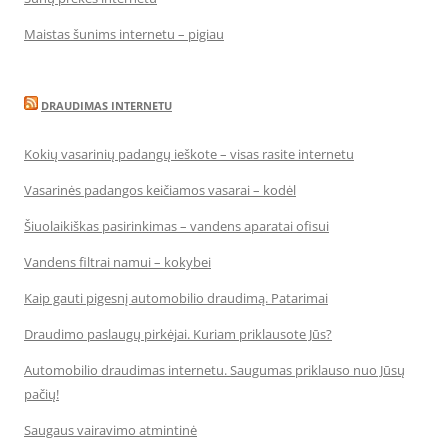
Maistas šunims internetu – pigiau
DRAUDIMAS INTERNETU
Kokių vasarinių padangų ieškote – visas rasite internetu
Vasarinės padangos keičiamos vasarai – kodėl
Šiuolaikiškas pasirinkimas – vandens aparatai ofisui
Vandens filtrai namui – kokybei
Kaip gauti pigesnį automobilio draudimą. Patarimai
Draudimo paslaugų pirkėjai. Kuriam priklausote Jūs?
Automobilio draudimas internetu. Saugumas priklauso nuo Jūsų
pačių!
Saugaus vairavimo atmintinė