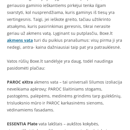
geriausio gaminio ieškantiems pirkėjui tenka ilgam
svarstyti, kol nusprendžiama, kuris gaminys iš tiesų yra
vertingesnis. Taigi, jei ieškote greito, tačiau užtikrinto
atsakymo, kuris pasirinkimas geresnis, tikrai nerasite
geriau už akmens vatą. Lyginant su putplasčiu, Boxe.lt
akmens vata
turi du puikius pranašumus: visų pirma ji yra
nedegi, antra- kaina dažniausiai taip pat yra patrauklesnė.
Vatos rūšių Boxe.lt sandėlyje yra daug, todėl naudinga
pasidomėti plačiau:
PAROC eXtra
akmens vata – tai universali šilumos izoliacija
neveikiama apkrovų: PAROC šlaitiniams stogams,
pastogėms, palėpėms, medinėms grindims tarp gulėkšnių,
trisluoksnio mūro ir PAROC karkasinėms sienoms,
vėdinamiems fasadams.
ESSENTIA Plate
vata lakštais – aukštos kokybės,