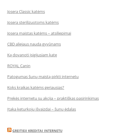
Josera Classic katėms
Josera sterilizuotoms katėms
Josera maistas katėms – atsiliepimai
CBD aliejaus nauda gyvūnams
Ką dovanoti įsigijusiam katę
ROYAL Canin
Patogumas šunų maistą pirkti internetu
Koks kraikas katėms geriausias?
Prekės internetu su akcija – praktiškas pasirinkimas
Įtaka keturkojų išvaizdai – šunų ėdalas
GREITIEJI KREDITAI INTERNETU