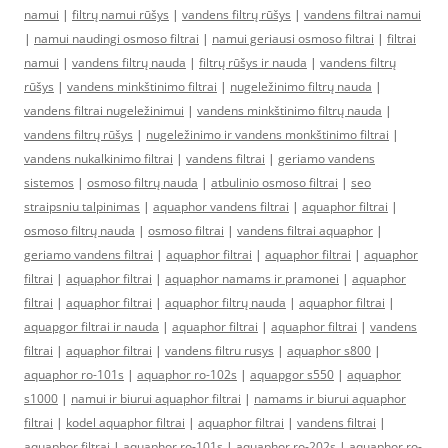
namui
|
filtrų namui rūšys
|
vandens filtrų rūšys
|
vandens filtrai namui
|
namui naudingi osmoso filtrai
|
namui geriausi osmoso filtrai
|
filtrai
namui
|
vandens filtrų nauda
|
filtrų rūšys ir nauda
|
vandens filtrų
rūšys
|
vandens minkštinimo filtrai
|
nugeležinimo filtrų nauda
|
vandens filtrai nugeležinimui
|
vandens minkštinimo filtrų nauda
|
vandens filtrų rūšys
|
nugeležinimo ir vandens monkštinimo filtrai
|
vandens nukalkinimo filtrai
|
vandens filtrai
|
geriamo vandens
sistemos
|
osmoso filtrų nauda
|
atbulinio osmoso filtrai
|
seo
straipsniu talpinimas
|
aquaphor vandens filtrai
|
aquaphor filtrai
|
osmoso filtrų nauda
|
osmoso filtrai
|
vandens filtrai aquaphor
|
geriamo vandens filtrai
|
aquaphor filtrai
|
aquaphor filtrai
|
aquaphor
filtrai
|
aquaphor filtrai
|
aquaphor namams ir pramonei
|
aquaphor
filtrai
|
aquaphor filtrai
|
aquaphor filtrų nauda
|
aquaphor filtrai
|
aquapgor filtrai ir nauda
|
aquaphor filtrai
|
aquaphor filtrai
|
vandens
filtrai
|
aquaphor filtrai
|
vandens filtru rusys
|
aquaphor s800
|
aquaphor ro-101s
|
aquaphor ro-102s
|
aquapgor s550
|
aquaphor
s1000
|
namui ir biurui aquaphor filtrai
|
namams ir biurui aquaphor
filtrai
|
kodel aquaphor filtrai
|
aquaphor filtrai
|
vandens filtrai
|
aquaphor filtrai
|
aquaphor ro-101s
|
aquaphor ro-202s
|
aquaphor ro-