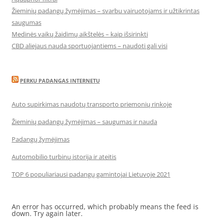
Žieminių padangų žymėjimas – svarbu vairuotojams ir užtikrintas
saugumas
Medinės vaikų žaidimų aikštelės – kaip išsirinkti
CBD aliejaus nauda sportuojantiems – naudoti gali visi
PERKU PADANGAS INTERNETU
Auto supirkimas naudotų transporto priemonių rinkoje
Žieminių padangų žymėjimas – saugumas ir nauda
Padangų žymėjimas
Automobilio turbinų istorija ir ateitis
TOP 6 populiariausi padangų gamintojai Lietuvoje 2021
An error has occurred, which probably means the feed is
down. Try again later.