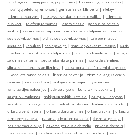
naudingas žieminių padangų žymėjimas
|
kuo naudingas remontas
|
mobiliųjų telefonų remontas
|
geriausias valiklis peliui
|
efektyvi
priemone nuo voru
|
efektyviai veikiantis pelėsio valiklis
|
priemonė
nuo vorų
|
telefonų remontas
|
josera classic
|
geriausias pelesio
valiklis
|
kas yra seo straipsniai
|
seo straipsniu talpinimas
|
isorinis
seo optimizavimas
|
vidinis seo optimizavimas
|
kaip optimizuoti
svetaine
|
kriaukles
|
seo apzvalga
|
namu apyvokos reikmenys
|
buitis
|
vaikams
|
seo straipsniu talpinimas
|
bakterijos kanalizacijai
|
saugus
zaidimas vaikams
|
seo straipsniu talpinimas
|
nuo kada ziemines
|
siltnamiai stipruolis atsiliepimai
|
polikarbonatiniai šiltnamiai stipruolis
|
kodel atsiranda pelesis
|
listerijos bakterija
|
zieminio langu skyscio
savybes
|
vaiku zaidimui
|
bioloģiskie risinājumi
|
geriausios
kanalizacijos bakterijos
|
adblue skystis
|
buhalterine apskaita
|
saldytuvu rankenos
|
saldytuvu saldikliu stalciai
|
saldytuvu lentynos
|
saldytuvu termoreguliatoriai
|
saldytuvu stalciai
|
kaitinimo elementai
|
orkaiciu ventiliatoriai
|
orkaiciu duru tarpines
|
orkaiciu stiklai
|
orkaiciu
termoreguliatoriai
|
parama privaciam darzeliui
|
darzeliai gelbeja
|
pasirinkimas vilniuje
|
ieskome geriausio darzelio
|
privatus darzelis
|
masinu voztuvai
|
vandens isleidimo siurbliai
|
duru stiklai
|
seo