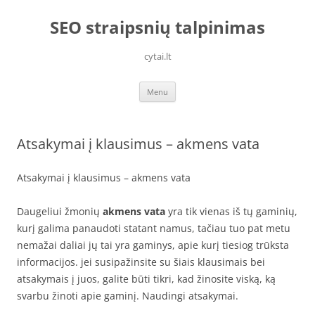
Skip
to
SEO straipsnių talpinimas
content
cytai.lt
Menu
Atsakymai į klausimus – akmens vata
Atsakymai į klausimus – akmens vata
Daugeliui žmonių
akmens vata
yra tik vienas iš tų gaminių,
kurį galima panaudoti statant namus, tačiau tuo pat metu
nemažai daliai jų tai yra gaminys, apie kurį tiesiog trūksta
informacijos. jei susipažinsite su šiais klausimais bei
atsakymais į juos, galite būti tikri, kad žinosite viską, ką
svarbu žinoti apie gaminį. Naudingi atsakymai.