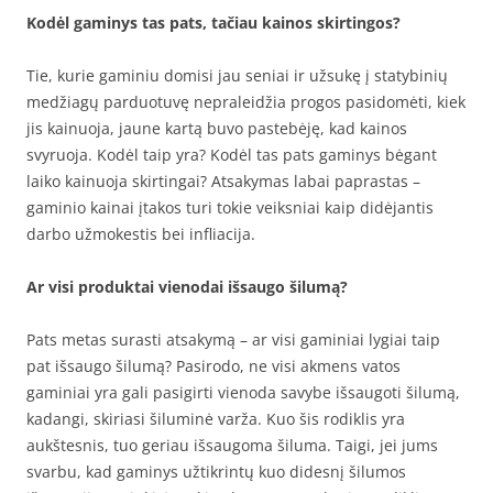
Kodėl gaminys tas pats, tačiau kainos skirtingos?
Tie, kurie gaminiu domisi jau seniai ir užsukę į statybinių
medžiagų parduotuvę nepraleidžia progos pasidomėti, kiek
jis kainuoja, jaune kartą buvo pastebėję, kad kainos
svyruoja. Kodėl taip yra? Kodėl tas pats gaminys bėgant
laiko kainuoja skirtingai? Atsakymas labai paprastas –
gaminio kainai įtakos turi tokie veiksniai kaip didėjantis
darbo užmokestis bei infliacija.
Ar visi produktai vienodai išsaugo šilumą?
Pats metas surasti atsakymą – ar visi gaminiai lygiai taip
pat išsaugo šilumą? Pasirodo, ne visi akmens vatos
gaminiai yra gali pasigirti vienoda savybe išsaugoti šilumą,
kadangi, skiriasi šiluminė varža. Kuo šis rodiklis yra
aukštesnis, tuo geriau išsaugoma šiluma. Taigi, jei jums
svarbu, kad gaminys užtikrintų kuo didesnį šilumos