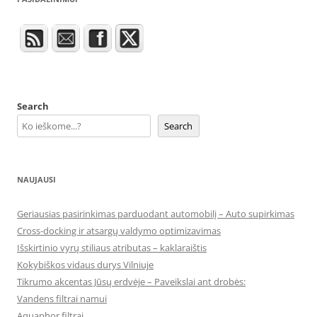
Search
Search
NAUJAUSI
Geriausias pasirinkimas parduodant automobilį – Auto supirkimas
Cross-docking ir atsargų valdymo optimizavimas
Išskirtinio vyrų stiliaus atributas – kaklaraištis
Kokybiškos vidaus durys Vilniuje
Tikrumo akcentas Jūsų erdvėje – Paveikslai ant drobės:
Vandens filtrai namui
Aquaphor filtrai