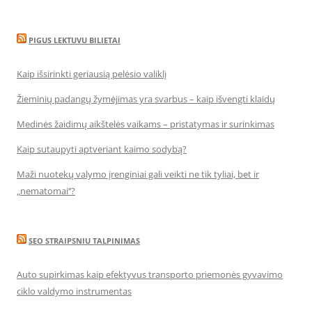
PIGUS LEKTUVU BILIETAI
Kaip išsirinkti geriausią pelėsio valiklį
Žieminių padangų žymėjimas yra svarbus – kaip išvengti klaidų
Medinės žaidimų aikštelės vaikams – pristatymas ir surinkimas
Kaip sutaupyti aptveriant kaimo sodybą?
Maži nuotekų valymo įrenginiai gali veikti ne tik tyliai, bet ir
„nematomai‘‘?
SEO STRAIPSNIU TALPINIMAS
Auto supirkimas kaip efektyvus transporto priemonės gyvavimo
ciklo valdymo instrumentas