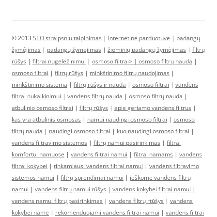
© 2013
SEO straipsniu talpinimas
|
internetine parduotuve
|
padangų
žymėjimas
|
padangų žymėjimas
|
žieminių padangų žymėjimas
|
filtrų
rūšys
|
filtrai nugeležinimui
|
osmoso filtrai> |
osmoso filtrų nauda
|
osmoso filtrai
|
filtrų rūšys
|
minkštinimo filtrų naudojimas
|
minkštinimo sistema
|
filtrų rūšys ir nauda
|
osmoso filtrai
|
vandens
filtrai nukalkinimui
|
vandens filtrų nauda
|
osmoso filtrų nauda
|
atbulinio osmoso filtrai
|
filtrų rūšys
|
apie geriamo vandens filtrus
|
kas yra atbulinis osmosas
|
namui naudingi osmoso filtrai
|
osmoso
filtrų nauda
|
naudingi osmoso filtrai
|
kuo naudingi osmoso filtrai
|
vandens filtravimo sistemos
|
filtrų namui pasirinkimas
|
filtrai
komfortui namuose
|
vandens filtrai namui
|
filtrai namams
|
vandens
filtrai kokybei
|
tinkamiausi vandens filtrai namui
|
vandens filtravimo
sistemos namui
|
filtrų sprendimai namui
|
ieškome vandens filtrų
namui
|
vandens filtrų namui rūšys
|
vandens kokybei filtrai namui
|
vandens namui filtrų pasirinkimas
|
vandens filtrų rtūšys
|
vandens
kokybei name
|
rekomenduojami vandens filtrai namui
|
vandens filtrai