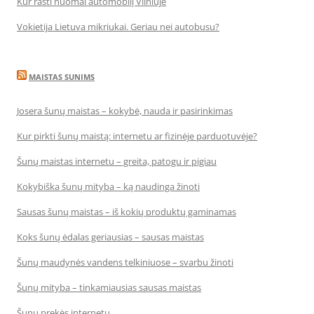
Kur rasti nuomai automobilį Vilniuje
Vokietija Lietuva mikriukai. Geriau nei autobusu?
MAISTAS SUNIMS
Josera šunų maistas – kokybė, nauda ir pasirinkimas
Kur pirkti šunų maistą: internetu ar fizinėje parduotuvėje?
Šunų maistas internetu – greita, patogu ir pigiau
Kokybiška šunų mityba – ką naudinga žinoti
Sausas šunų maistas – iš kokių produktų gaminamas
Koks šunų ėdalas geriausias – sausas maistas
Šunų maudynės vandens telkiniuose – svarbu žinoti
Šunų mityba – tinkamiausias sausas maistas
Šunų prekės internetu