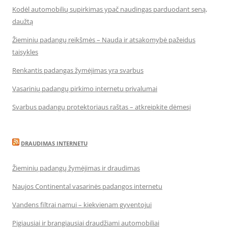
Kodėl automobilių supirkimas ypač naudingas parduodant seną,
daužtą
Žieminių padangų reikšmės – Nauda ir atsakomybė pažeidus
taisykles
Renkantis padangas žymėjimas yra svarbus
Vasarinių padangų pirkimo internetu privalumai
Svarbus padangų protektoriaus raštas – atkreipkite dėmesį
DRAUDIMAS INTERNETU
Žieminių padangų žymėjimas ir draudimas
Naujos Continental vasarinės padangos internetu
Vandens filtrai namui – kiekvienam gyventojui
Pigiausiai ir brangiausiai draudžiami automobiliai