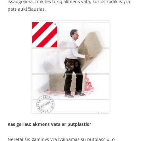
išsaugojimą, rinkitės tokią akmens vatą, kurios rodiklis yra
pats aukščiausias.
Kas geriau: akmens vata ar putplastis?
Neretai šis gaminys yra lyginamas su putplasčiu, o