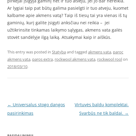
pirkėjai įsigyja gaminį net ir tuo atveju, jei jo dar nereikia.
Ar lygiai taip pat būtų galima pasielgti ir tuo atveju, kuomet
kalbame apie akmens vatą? Taip iš tiesų tai yra vienas iš tų
gaminių, kurį galite įsigyti anksčiau nei reikia – jei
užtikrinsite tinkamas laikymo sąlygas, akmens vata galės
stovėt sandėlyje ilgą laiką. Atsakymai kaip ir aiškūs.
This entry was posted in
Statyba
and tagged
akmens vata
,
paroc
akmens vata
,
paros extra
,
rockwool akmens vata
,
rockwool rool
on
2018/03/10
.
Post
←
Universalus stogo dangos
Virtuvės baldų komplektai.
navigation
pasirinkimas
Svarbūs ne tik baldai.
→
PASIDALINIMUI